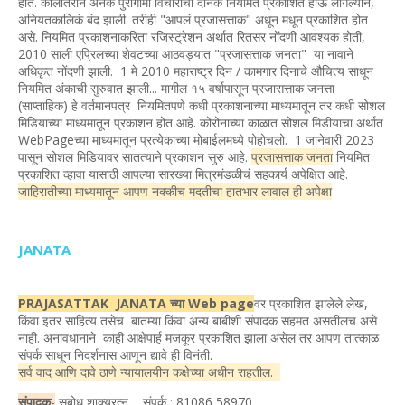
होते. कालांतराने अनेक पुरोगामी विचारांची दैनिकं नियमित प्रकाशित होऊ लागल्याने,
अनियतकालिकं बंद झाली. तरीही "आपलं प्रजासत्ताक" अधून मधून प्रकाशित होत
असे. नियमित प्रकाशनाकरिता रजिस्ट्रेशन अर्थात रितसर नोंदणी आवश्यक होती,
2010 साली एप्रिलच्या शेवटच्या आठवड्यात "प्रजासत्ताक जनता" या नावाने
अधिकृत नोंदणी झाली. 1 मे 2010 महाराष्ट्र दिन / कामगार दिनाचे औचित्य साधून
नियमित अंकाची सुरुवात झाली... मागील १५ वर्षापासून प्रजासत्ताक जनत्ता
(साप्ताहिक) हे वर्तमानपत्र नियमितपणे कधी प्रकाशनाच्या माध्यमातून तर कधी सोशल
मिडियाच्या माध्यमातून प्रकाशन होत आहे. कोरोनाच्या काळात सोशल मिडीयाचा अर्थात
WebPageच्या माध्यमातून प्रत्येकाच्या मोबाईलमध्ये पोहोचलो. 1 जानेवारी 2023
पासून सोशल मिडियावर सातत्याने प्रकाशन सुरु आहे.
प्रजासत्ताक जनता
नियमित
प्रकाशित व्हावा यासाठी आपल्या सारख्या मित्रमंडळीचं सहकार्य अपेक्षित आहे.
जाहिरातीच्या माध्यमातून आपण नक्कीच मदतीचा हातभार लावाल ही अपेक्षा
JANATA
PRAJASATTAK JANATA च्या Web page
वर प्रकाशित झालेले लेख,
किंवा इतर साहित्य तसेच बातम्या किंवा अन्य बाबींशी संपादक सहमत असतीलच असे
नाही. अनावधानाने काही आक्षेपार्ह मजकूर प्रकाशित झाला असेल तर आपण तात्काळ
संपर्क साधून निदर्शनास आणून द्यावे ही विनंती.
सर्व वाद आणि दावे ठाणे न्यायालयीन कक्षेच्या अधीन राहतील.
संपादक
-
सुबोध शाक्यरत्न, संपर्क : 81086 58970,