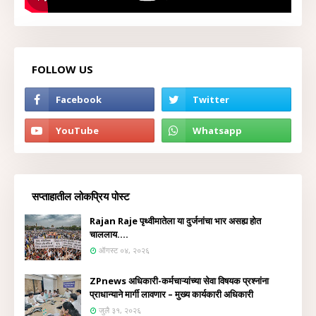
FOLLOW US
सप्ताहातील लोकप्रिय पोस्ट
Rajan Raje पृथ्वीमातेला या दुर्जनांचा भार असह्य होत
चाललाय....
ऑगस्ट ०४, २०२६
ZPnews अधिकारी-कर्मचाऱ्यांच्या सेवा विषयक प्रश्नांना
प्राधान्याने मार्गी लावणार – मुख्य कार्यकारी अधिकारी
जुलै ३१, २०२६