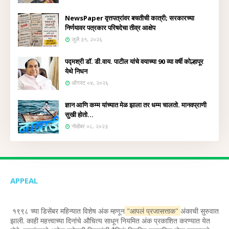
NewsPaper वृत्तपत्रांवर बचतीची कात्री; सरकारच्या
निर्णयावर पत्रकार परिषदेचा तीव्र आक्षेप
जुलै ३१, २०२६
पद्मश्री डॉ. डी.वाय. पाटील यांचे वयाच्या 90 व्या वर्षी कोल्हापूर
येथे निधन
ऑगस्ट ०४, २०२६
ज्ञान आणि कम्म यांच्यात मेळ झाला तर धम्म चालतो. मानवप्राणी
सुखी होतो...
नोव्हेंबर ०८, २०२३
APPEAL
१९९८ च्या डिसेंबर महिन्यात विशेष अंक म्हणून
"आपलं प्रजासत्ताक"
अंकाची सुरुवात
झाली. काही महत्त्वाच्या दिनांचे औचित्य साधून नियमित अंक प्रकाशित करण्यात येत