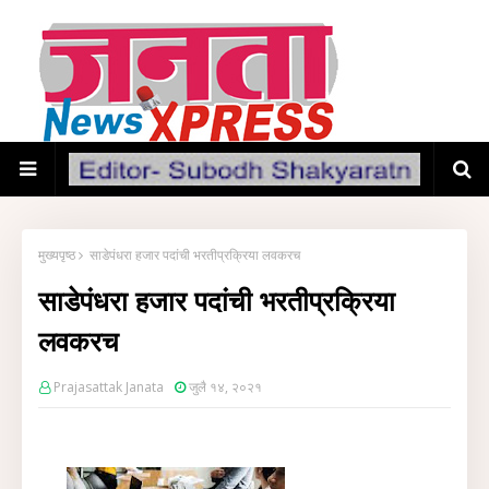
मुख्यपृष्ठ
साडेपंधरा हजार पदांची भरतीप्रक्रिया लवकरच
साडेपंधरा हजार पदांची भरतीप्रक्रिया
लवकरच
Prajasattak Janata
जुलै १४, २०२१