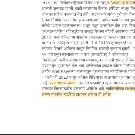
१९९८ च्या डिसेंबर महिन्यात विशेष अंक म्हणून
"आपलं प्रजासत्
अंकाची सुरुवात झाली. काही महत्त्वाच्या दिनांचे औचित्य साधून न
अंक प्रकाशित करण्यात येत होते. कालांतराने अनेक पुरोगामी विचा
दैनिकं नियमित प्रकाशित होऊ लागल्याने, अनियतकालिकं बंद झा
तरीही "आपलं प्रजासत्ताक" अधून मधून प्रकाशित होत असे. नि
प्रकाशनाकरिता रजिस्ट्रेशन अर्थात रितसर नोंदणी आवश्यक होत
2010 साली एप्रिलच्या शेवटच्या आठवड्यात "प्रजासत्ताक जन
या नावाने अधिकृत नोंदणी झाली. 1 मे 2010 महाराष्ट्र दिन /
कामगार दिनाचे औचित्य साधून नियमित अंकाची सुरुवात झाली... 
१५ वर्षापासून प्रजासत्ताक जनत्ता (साप्ताहिक) हे वर्तमानपत्र
नियमितपणे कधी प्रकाशनाच्या माध्यमातून तर कधी सोशल मिडिया
माध्यमातून प्रकाशन होत आहे. कोरोनाच्या काळात सोशल मिडीया
अर्थात WebPageच्या माध्यमातून प्रत्येकाच्या मोबाईलमध्ये पोह
1 जानेवारी 2023 पासून सोशल मिडियावर सातत्याने प्रकाशन सु
आहे.
प्रजासत्ताक जनता
नियमित प्रकाशित व्हावा यासाठी आपल्य
सारख्या मित्रमंडळीचं सहकार्य अपेक्षित आहे.
जाहिरातीच्या माध्यम
आपण नक्कीच मदतीचा हातभार लावाल ही अपेक्षा