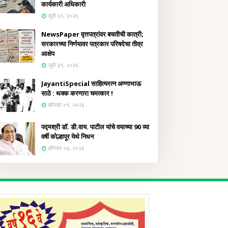
कार्यकारी अधिकारी
जुलै ३१, २०२६
NewsPaper वृत्तपत्रांवर बचतीची कात्री;
सरकारच्या निर्णयावर पत्रकार परिषदेचा तीव्र
आक्षेप
जुलै ३१, २०२६
JayantiSpecial साहित्यरत्न अण्णाभाऊ
साठे : थक्क करणारा चमत्कार !
ऑगस्ट ०१, २०२६
पद्मश्री डॉ. डी.वाय. पाटील यांचे वयाच्या 90 व्या
वर्षी कोल्हापूर येथे निधन
ऑगस्ट ०४, २०२६