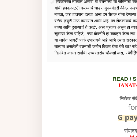
सरकारच्या ताब्यात असणा-या वतनाच्या या जमिनीचा व्य
यांची हकालपट्टी करण्याचे धाडस मुख्यमंत्री देवेंद्र फड
मागता, जरा हातपाय हलवा' असा दम शेतक-यांना देणाऱ्या 
स्टॅम्प ड्युटी माफ करण्यात आली आहे. मग शेतकऱ्यांचे 
बाब्या आणि दुसऱ्याचं ते कार्ट', असा प्रकार असून हा व्यव
खुलासा केला पाहिजे, ज्या कंपनीने हा व्यवहार केला त्
या जागेत आयटी पार्क उभारायचे आहे आणि त्यास सरकारच्
ताब्यात असलेली वतनाची जमीन विकत घेता येते का? स्टॅम्
निलंबित करून सर्वांची उच्चस्तरीय चौकशी करा, -
काँग्र
READ /
S
JANAT
निरंतर से
fo
G pa
संपाद