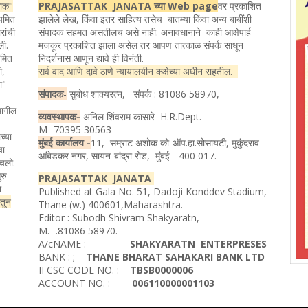
ताक"
PRAJASATTAK JANATA च्या Web page
वर प्रकाशित
ियमित
झालेले लेख, किंवा इतर साहित्य तसेच बातम्या किंवा अन्य बाबींशी
रांची
संपादक सहमत असतीलच असे नाही. अनावधानाने काही आक्षेपार्ह
ली.
मजकूर प्रकाशित झाला असेल तर आपण तात्काळ संपर्क साधून
यमित
निदर्शनास आणून द्यावे ही विनंती.
ी,
सर्व वाद आणि दावे ठाणे न्यायालयीन कक्षेच्या अधीन राहतील.
ता"
संपादक
-
सुबोध शाक्यरत्न, संपर्क : 81086 58970,
मागील
व्यवस्थापक-
अनिल शिंवराम कासारे H.R.Dept.
M- 70395 30563
च्या
मुंबई कार्यालय -
11, सम्राट अशोक को-ऑप.हा.सोसायटी, मुकुंदराव
चा
आंबेडकर नगर, सायन-बांद्रा रोड, मुंबई - 400 017.
ोचलो.
रु
PRAJASATTAK JANATA
ा
Published at Gala No. 51, Dadoji Konddev Stadium,
ातून
Thane (w.) 400601,Maharashtra.
Editor : Subodh Shivram Shakyaratn,
M. -.81086 58970.
A/cNAME :
SHAKYARATN ENTERPRESES
BANK : ;
THANE BHARAT SAHAKARI BANK LTD
IFCSC CODE NO. :
TBSB0000006
ACCOUNT NO. :
006110000001103