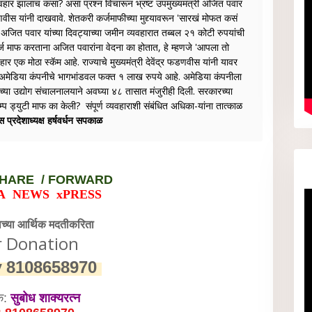
वहार झालाच कसा? असा प्रश्न विचारून भ्रष्ट उपमुख्यमंत्री अजित पवार
णवीस यांनी दाखवावे. शेतकरी कर्जमाफीच्या मुद्द्यावरून 'सारखं मोफत कसं
अजित पवार यांच्या दिवट्याच्या जमीन व्यवहारात तब्बल २१ कोटी रुपयांची
कर्ज माफ करताना अजित पवारांना वेदना का होतात, हे म्हणजे 'आपला तो
हार एक मोठा स्कॅम आहे. राज्याचे मुख्यमंत्री देवेंद्र फडणवीस यांनी यावर
या अमेडिया कंपनीचे भागभांडवल फक्त १ लाख रुपये आहे. अमेडिया कंपनीला
या उद्योग संचालनालयाने अवघ्या ४८ तासात मंजुरीही दिली. सरकारच्या
प ड्युटी माफ का केली? संपूर्ण व्यवहाराशी संबंधित अधिका-यांना तात्काळ
ेस प्रदेशाध्यक्ष हर्षवर्धन सपकाळ
HARE / FORWARD
A NEWS xPRESS
वेच्या आर्थिक मदतीकरिता
r Donation
y
8108658970
क:
सुबोध शाक्यरत्न