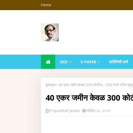
Home
2021
E-PAPER
प्रतिनिधी अर्ज
मुख्यपृष्ठ
40 एकर जमीन केवळ 300 कोटींना... 500 रुपये स्टँम्प ड्युट
40 एकर जमीन केवळ 300 कोटींना.
Prajasattak Janata
नोव्हेंबर ०६, २०२५