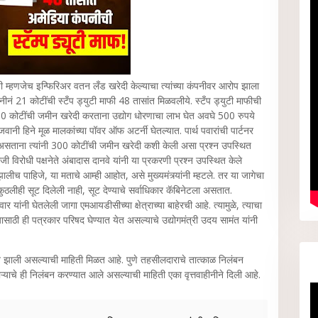
 म्हणजेच इन्फिरिअर वतन लँड खरेदी केल्याचा त्यांच्या कंपनीवर आरोप झाला
नीनं 21 कोटींची स्टँप ड्युटी माफी 48 तासांत मिळवलीये. स्टँप ड्युटी माफीची
300 कोटींची जमीन खरेदी करताना उद्योग धोरणाचा लाभ घेत अवघे 500 रुपये
ी हिने मूळ मालकांच्या पॉवर ऑफ अटर्नी घेतल्यात. पार्थ पवारांची पार्टनर
सताना त्यांनी 300 कोटींची जमीन खरेदी कशी केली असा प्रश्न उपस्थित
ी विरोधी पक्षनेते अंबादास दानवे यांनी या प्रकरणी प्रश्न उपस्थित केले
 पाहिजे, या मताचे आम्ही आहोत, असे मुख्यमंत्र्यांनी म्हटले. तर या जागेचा
ी कुठलीही सूट दिलेली नाही, सूट देण्याचे सर्वाधिकार कॅबिनेटला असतात.
यांनी घेतलेली जागा एमआयडीसीच्या क्षेत्राच्या बाहेरची आहे. त्यामुळे, त्याचा
 देण्यासाठी ही पत्रकार परिषद घेण्यात येत असल्याचे उद्योगमंत्री उदय सामंत यांनी
वात झाली असल्याची माहिती मिळत आहे. पुणे तहसीलदाराचे तात्काळ निलंबन
्याचे ही निलंबन करण्यात आले असल्याची माहिती एका वृत्तवाहीनीने दिली आहे.