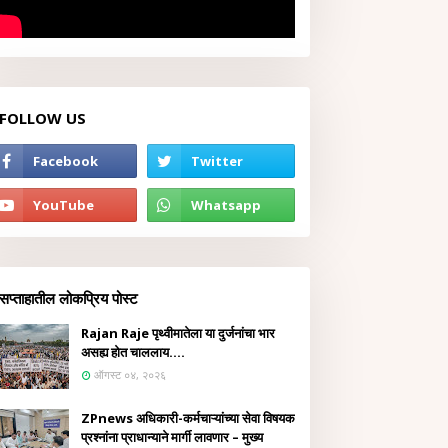
FOLLOW US
सप्ताहातील लोकप्रिय पोस्ट
Rajan Raje पृथ्वीमातेला या दुर्जनांचा भार
असह्य होत चाललाय....
ऑगस्ट ०४, २०२६
ZPnews अधिकारी-कर्मचाऱ्यांच्या सेवा विषयक
प्रश्नांना प्राधान्याने मार्गी लावणार – मुख्य