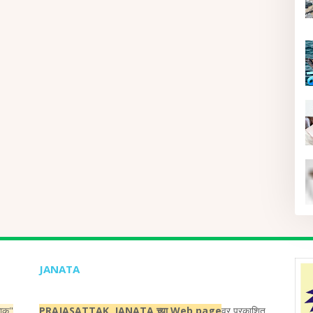
JANATA
ताक"
PRAJASATTAK JANATA च्या Web page
वर प्रकाशित