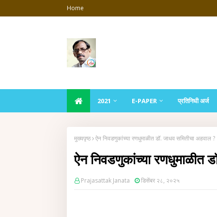
Home
2021
E-PAPER
प्रतिनिधी अर्ज
मुख्यपृष्ठ
ऐन निवडणुकांच्या रणधुमाळीत डॉ. जाधव समितीचा अहवाल ?
ऐन निवडणुकांच्या रणधुमाळीत 
Prajasattak Janata
डिसेंबर २८, २०२५