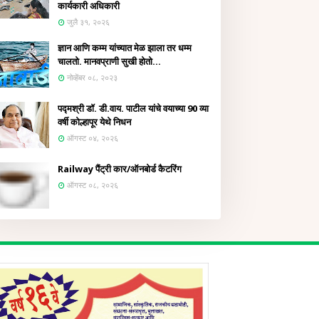
कार्यकारी अधिकारी
जुलै ३१, २०२६
ज्ञान आणि कम्म यांच्यात मेळ झाला तर धम्म
चालतो. मानवप्राणी सुखी होतो...
नोव्हेंबर ०८, २०२३
पद्मश्री डॉ. डी.वाय. पाटील यांचे वयाच्या 90 व्या
वर्षी कोल्हापूर येथे निधन
ऑगस्ट ०४, २०२६
Railway पैंट्री कार/ऑनबोर्ड कैटरिंग
ऑगस्ट ०८, २०२६