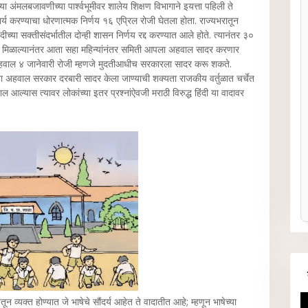
 अंमलबजावणीच्या पार्श्वभूमीवर शालेय शिक्षण विभागाने इयत्ता पहिली ते
वार्य करण्याचा धोरणात्मक निर्णय १६ एप्रिल रोजी घेतला होता. राज्यभरातून
च्या सक्तीसंदर्भातील दोन्ही शासन निर्णय रद्द करण्यात आले होते. त्यानंतर ३०
ढ मिळाल्यानंतर आता सहा महिन्यांनंतर समिती आपला अहवाल सादर करणार
 अहवाल ४ जानेवारी रोजी म्हणजे मुदतीआधीच सरकारला सादर करू शकते.
 हा अहवाल सरकार दरबारी सादर केला जाण्याची शक्यता राजकीय वर्तुळात चर्चेत
ल्यास त्यावर लोकांच्या इतर प्रश्नांऐवजी मराठी विरुद्ध हिंदी या वादावर
तून व्यक्त होण्यात जे भाषेचे सौंदर्य आहेत ते वादातीत आहे; म्हणून भाषेच्या