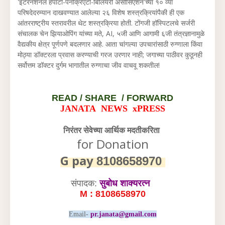
'इंटरनॅशनल हेपाटो-पॅनक्रिएटो-बिलियरी असोसिएशन'च्या १० व्या
परिषदेदरम्यान दाखवण्यात आलेल्या २६ विशेष शस्त्रक्रियांपैकी ही एक
आंतरराष्ट्रीय स्तरावरील थेट शस्त्रक्रिया होती. टोंगजी हॉस्पिटलचे सर्जरी
संचालक चेन झियाओपिंग यांच्या मते, AI, ५जी आणि आगामी ६जी तंत्रज्ञानामुळे
वैद्यकीय क्षेत्र पूर्णपणे बदलणार आहे. आता चांगल्या उपचारांसाठी रुग्णाला किंवा
मोठ्या डॉक्टरला प्रवास करण्याची गरज उरणार नाही; जगाच्या पाठीवर कुठूनही
सर्वोत्तम डॉक्टर दुर्गम भागातील रुग्णाचा जीव वाचवू शकतील!
READ /
SHARE / FORWARD
JANATA NEWS xPRESS
निरंतर सेवेच्या आर्थिक मदतीकरिता
for Donation
G pay
8108658970
संपादक:
सुबोध शाक्यरत्न
M : 8108658970
Email-
pr.janata@gmail.com