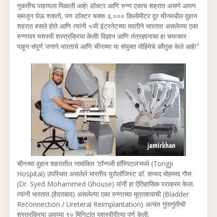
नुकतीच पाहायला मिळाली आहे! डॉक्टर आणि रुग्ण एकाच शहरात असणे आपण
समजून घेऊ शकतो, पण डॉक्टर चक्क ३,००० किलोमीटर दूर चीनमधील वुहान
शहरात बसले होते आणि त्यांनी ५जी इंटरनेटच्या मदतीने भारतात असलेल्या एका
रुग्णावर यशस्वी शस्त्रक्रिया केली! विज्ञान आणि तंत्रज्ञानाचा हा चमत्कार
पाहून संपूर्ण जगाने भारताचे आणि चीनच्या या संयुक्त मोहिमेचे कौतुक केले आहे!"
चीनच्या वुहान शहरातील नामांकित 'टॉन्गजी हॉस्पिटल'मध्ये (Tongji
Hospital) उपस्थित असलेले भारतीय युरोलॉजिस्ट डॉ. सय्यद मोहम्मद गौस
(Dr. Syed Mohammed Ghouse) यांनी हा ऐतिहासिक पराक्रम केला.
त्यांनी भारतात (हैदराबाद) असलेल्या एका रुग्णाच्या मूत्राशयाची (Bladder
Reconnection / Ureteral Reimplantation) अत्यंत गुंतागुंतीची
शस्त्रक्रिया अवघ्या ९० मिनिटांत यशस्वीरीत्या पूर्ण केली.