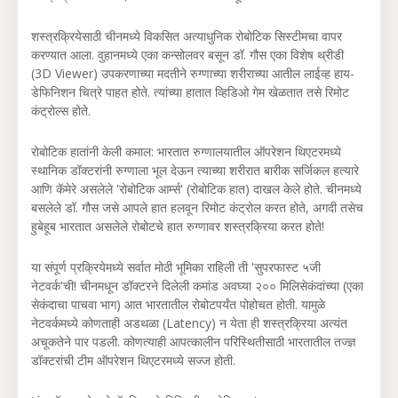
शस्त्रक्रियेसाठी चीनमध्ये विकसित अत्याधुनिक रोबोटिक सिस्टीमचा वापर
करण्यात आला. वुहानमध्ये एका कन्सोलवर बसून डॉ. गौस एका विशेष थ्रीडी
(3D Viewer) उपकरणाच्या मदतीने रुग्णाच्या शरीराच्या आतील लाईव्ह हाय-
डेफिनिशन चित्रे पाहत होते. त्यांच्या हातात व्हिडिओ गेम खेळतात तसे रिमोट
कंट्रोल्स होते.
रोबोटिक हातांनी केली कमाल: भारतात रुग्णालयातील ऑपरेशन थिएटरमध्ये
स्थानिक डॉक्टरांनी रुग्णाला भूल देऊन त्याच्या शरीरात बारीक सर्जिकल हत्यारे
आणि कॅमेरे असलेले 'रोबोटिक आर्म्स' (रोबोटिक हात) दाखल केले होते. चीनमध्ये
बसलेले डॉ. गौस जसे आपले हात हलवून रिमोट कंट्रोल करत होते, अगदी तसेच
हुबेहूब भारतात असलेले रोबोटचे हात रुग्णावर शस्त्रक्रिया करत होते!
या संपूर्ण प्रक्रियेमध्ये सर्वात मोठी भूमिका राहिली ती 'सुपरफास्ट ५जी
नेटवर्क'ची! चीनमधून डॉक्टरने दिलेली कमांड अवघ्या २०० मिलिसेकंदांच्या (एका
सेकंदाचा पाचवा भाग) आत भारतातील रोबोटपर्यंत पोहोचत होती. यामुळे
नेटवर्कमध्ये कोणताही अडथळा (Latency) न येता ही शस्त्रक्रिया अत्यंत
अचूकतेने पार पडली. कोणत्याही आपत्कालीन परिस्थितीसाठी भारतातील तज्ज्ञ
डॉक्टरांची टीम ऑपरेशन थिएटरमध्ये सज्ज होती.