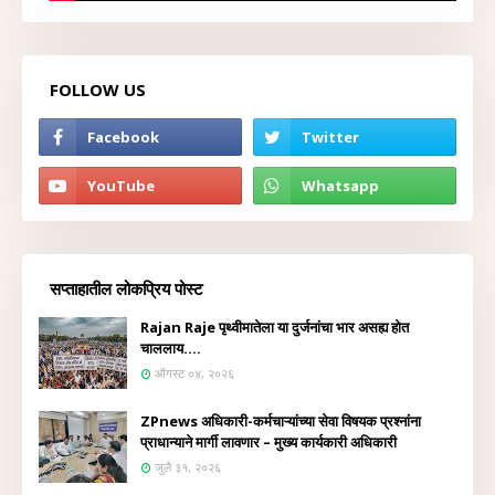
FOLLOW US
सप्ताहातील लोकप्रिय पोस्ट
Rajan Raje पृथ्वीमातेला या दुर्जनांचा भार असह्य होत
चाललाय....
ऑगस्ट ०४, २०२६
ZPnews अधिकारी-कर्मचाऱ्यांच्या सेवा विषयक प्रश्नांना
प्राधान्याने मार्गी लावणार – मुख्य कार्यकारी अधिकारी
जुलै ३१, २०२६