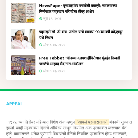
NewsPaper वृत्तपत्रांवर बचतीची कात्री; सरकारच्या
निर्णयावर पत्रकार परिषदेचा तीव्र आक्षेप
जुलै ३१, २०२६
पद्मश्री डॉ. डी.वाय. पाटील यांचे वयाच्या 90 व्या वर्षी कोल्हापूर
येथे निधन
ऑगस्ट ०४, २०२६
Free Tebbet 'चीनच्या दडपशाहीविरोधात मुंबईत तिब्बती
जनतेचे आझाद मैदानात आंदोलन
ऑगस्ट ०३, २०२६
APPEAL
१९९८ च्या डिसेंबर महिन्यात विशेष अंक म्हणून
"आपलं प्रजासत्ताक"
अंकाची सुरुवात
झाली. काही महत्त्वाच्या दिनांचे औचित्य साधून नियमित अंक प्रकाशित करण्यात येत
होते. कालांतराने अनेक पुरोगामी विचारांची दैनिकं नियमित प्रकाशित होऊ लागल्याने,