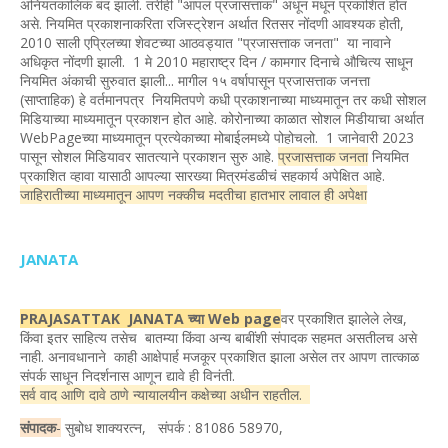
अनियतकालिकं बंद झाली. तरीही "आपलं प्रजासत्ताक" अधून मधून प्रकाशित होत
असे. नियमित प्रकाशनाकरिता रजिस्ट्रेशन अर्थात रितसर नोंदणी आवश्यक होती,
2010 साली एप्रिलच्या शेवटच्या आठवड्यात "प्रजासत्ताक जनता" या नावाने
अधिकृत नोंदणी झाली. 1 मे 2010 महाराष्ट्र दिन / कामगार दिनाचे औचित्य साधून
नियमित अंकाची सुरुवात झाली... मागील १५ वर्षापासून प्रजासत्ताक जनत्ता
(साप्ताहिक) हे वर्तमानपत्र नियमितपणे कधी प्रकाशनाच्या माध्यमातून तर कधी सोशल
मिडियाच्या माध्यमातून प्रकाशन होत आहे. कोरोनाच्या काळात सोशल मिडीयाचा अर्थात
WebPageच्या माध्यमातून प्रत्येकाच्या मोबाईलमध्ये पोहोचलो. 1 जानेवारी 2023
पासून सोशल मिडियावर सातत्याने प्रकाशन सुरु आहे.
प्रजासत्ताक जनता
नियमित
प्रकाशित व्हावा यासाठी आपल्या सारख्या मित्रमंडळीचं सहकार्य अपेक्षित आहे.
जाहिरातीच्या माध्यमातून आपण नक्कीच मदतीचा हातभार लावाल ही अपेक्षा
JANATA
PRAJASATTAK JANATA च्या Web page
वर प्रकाशित झालेले लेख,
किंवा इतर साहित्य तसेच बातम्या किंवा अन्य बाबींशी संपादक सहमत असतीलच असे
नाही. अनावधानाने काही आक्षेपार्ह मजकूर प्रकाशित झाला असेल तर आपण तात्काळ
संपर्क साधून निदर्शनास आणून द्यावे ही विनंती.
सर्व वाद आणि दावे ठाणे न्यायालयीन कक्षेच्या अधीन राहतील.
संपादक
-
सुबोध शाक्यरत्न, संपर्क : 81086 58970,