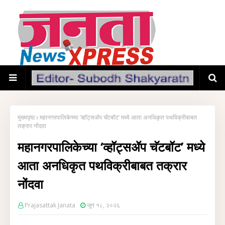
मुख्यपृष्ठ
महानगरपालिकेच्या ‘व्हॉट्सॲप चॅटबॉट’ मध्ये आता अनधिकृत पथविक्रीबाबत
तक्रार नोंदवा
महानगरपालिकेच्या ‘व्हॉट्सॲप चॅटबॉट’ मध्ये
आता अनधिकृत पथविक्रीबाबत तक्रार
नोंदवा
Prajasattak Janata
जून १८, २०२६