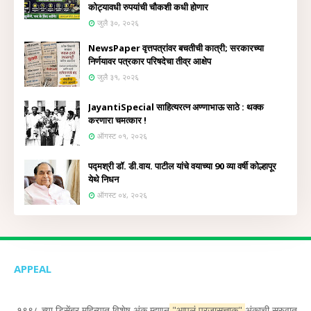
कोट्यावधी रुपयांची चौकशी कधी होणार
जुलै ३०, २०२६
NewsPaper वृत्तपत्रांवर बचतीची कात्री; सरकारच्या
निर्णयावर पत्रकार परिषदेचा तीव्र आक्षेप
जुलै ३१, २०२६
JayantiSpecial साहित्यरत्न अण्णाभाऊ साठे : थक्क
करणारा चमत्कार !
ऑगस्ट ०१, २०२६
पद्मश्री डॉ. डी.वाय. पाटील यांचे वयाच्या 90 व्या वर्षी कोल्हापूर
येथे निधन
ऑगस्ट ०४, २०२६
APPEAL
१९९८ च्या डिसेंबर महिन्यात विशेष अंक म्हणून
"आपलं प्रजासत्ताक"
अंकाची सुरुवात