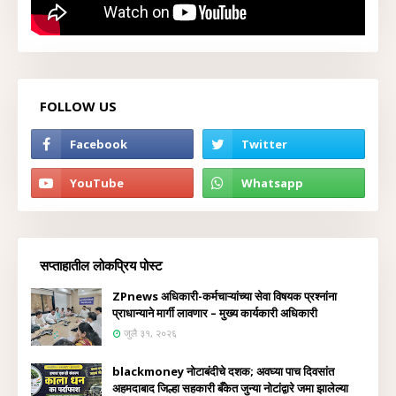
FOLLOW US
सप्ताहातील लोकप्रिय पोस्ट
ZPnews अधिकारी-कर्मचाऱ्यांच्या सेवा विषयक प्रश्नांना
प्राधान्याने मार्गी लावणार – मुख्य कार्यकारी अधिकारी
जुलै ३१, २०२६
blackmoney नोटाबंदीचे दशक; अवघ्या पाच दिवसांत
अहमदाबाद जिल्हा सहकारी बँकेत जुन्या नोटांद्वारे जमा झालेल्या