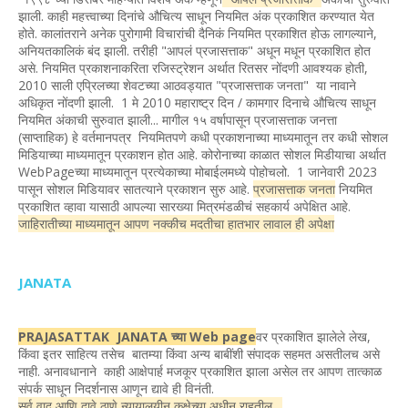
झाली. काही महत्त्वाच्या दिनांचे औचित्य साधून नियमित अंक प्रकाशित करण्यात येत
होते. कालांतराने अनेक पुरोगामी विचारांची दैनिकं नियमित प्रकाशित होऊ लागल्याने,
अनियतकालिकं बंद झाली. तरीही "आपलं प्रजासत्ताक" अधून मधून प्रकाशित होत
असे. नियमित प्रकाशनाकरिता रजिस्ट्रेशन अर्थात रितसर नोंदणी आवश्यक होती,
2010 साली एप्रिलच्या शेवटच्या आठवड्यात "प्रजासत्ताक जनता" या नावाने
अधिकृत नोंदणी झाली. 1 मे 2010 महाराष्ट्र दिन / कामगार दिनाचे औचित्य साधून
नियमित अंकाची सुरुवात झाली... मागील १५ वर्षापासून प्रजासत्ताक जनत्ता
(साप्ताहिक) हे वर्तमानपत्र नियमितपणे कधी प्रकाशनाच्या माध्यमातून तर कधी सोशल
मिडियाच्या माध्यमातून प्रकाशन होत आहे. कोरोनाच्या काळात सोशल मिडीयाचा अर्थात
WebPageच्या माध्यमातून प्रत्येकाच्या मोबाईलमध्ये पोहोचलो. 1 जानेवारी 2023
पासून सोशल मिडियावर सातत्याने प्रकाशन सुरु आहे.
प्रजासत्ताक जनता
नियमित
प्रकाशित व्हावा यासाठी आपल्या सारख्या मित्रमंडळीचं सहकार्य अपेक्षित आहे.
जाहिरातीच्या माध्यमातून आपण नक्कीच मदतीचा हातभार लावाल ही अपेक्षा
JANATA
PRAJASATTAK JANATA च्या Web page
वर प्रकाशित झालेले लेख,
किंवा इतर साहित्य तसेच बातम्या किंवा अन्य बाबींशी संपादक सहमत असतीलच असे
नाही. अनावधानाने काही आक्षेपार्ह मजकूर प्रकाशित झाला असेल तर आपण तात्काळ
संपर्क साधून निदर्शनास आणून द्यावे ही विनंती.
सर्व वाद आणि दावे ठाणे न्यायालयीन कक्षेच्या अधीन राहतील.