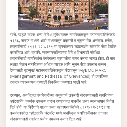
रस्ते, खड्डे यासह अन्य विविध सुविधांबाबत नागरिकांकडून महानगरपालिकेकडे
१९१६, समाज माध्यमे आदी माध्यमांतून तक्रारी व सूचना येत असतात. तसेच,
तक्रारींसाठी ८९९९-२२-८९९९ या क्रमांकावर ‘व्हॉट्सॲप चॅटबॉट’ सेवा देखील
कार्यान्वित आहे. तथापि, महानगरपालिकेच्या विविध विभागांशी संबंधित
तक्रारींसाठी नागरिकांना वेगवेगळ्या प्रणालींचा वापर करावा लागत होता. ही बाब
लक्षात घेऊन नागरिकांना अधिक व्यापक आणि सुलभ सेवा उपलब्ध करून
देण्यासाठी बृहन्मुंबई महानगरपालिकेकडून यंदापासून ‘MyBMC MARG’
(Management and Redressal of Grievances) ही एकात्मिक
तक्रार व्यवस्थापन प्रणाली विकसित करण्यात आली आहे.
दरम्यान, अनधिकृत पथविक्रीच्या अनुषंगाने तक्रारी नोंदवण्यासाठी नागरिकांना
व्हॉटस्ॲप क्रमांक उपलब्ध करुन देण्याबाबत माननीय उच्च न्यायालयाने निर्देश
दिले होते. या निर्देशांचे पालन करत महानगरपालिकेने ८९९९-२२-८९९९ या
क्रमांकावरील ‘व्हॉट्सॲप चॅटबॉट’ मध्ये अनधिकृत पथविक्रीबाबत तक्रार
नोंदवण्यासाठी स्वतंत्र पर्याय उपलब्ध करुन दिला आहे.