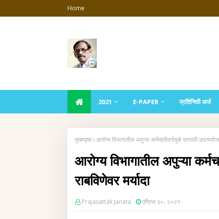
Home
2021
E-PAPER
प्रतिनिधी अर्ज
मुख्यपृष्ठ
आरोग्य विभागातील अपुऱ्या कर्मचाऱीवर्गामुळे प्रभावी उपाययोज
आरोग्य विभागातील अपुऱ्या कर्मच
राबविणेवर मर्यादा
Prajasattak Janata
एप्रिल ३०, २०२१