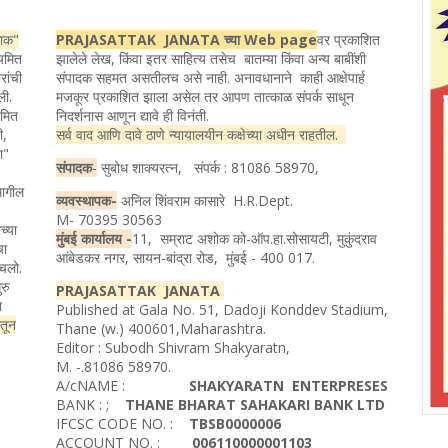
ताक"
PRAJASATTAK JANATA च्या Web page
वर प्रकाशित
ियमित
झालेले लेख, किंवा इतर साहित्य तसेच बातम्या किंवा अन्य बाबींशी
रांची
संपादक सहमत असतीलच असे नाही. अनावधानाने काही आक्षेपार्ह
ली.
मजकूर प्रकाशित झाला असेल तर आपण तात्काळ संपर्क साधून
यमित
निदर्शनास आणून द्यावे ही विनंती.
ी,
सर्व वाद आणि दावे ठाणे न्यायालयीन कक्षेच्या अधीन राहतील.
ता"
संपादक
-
सुबोध शाक्यरत्न, संपर्क : 81086 58970,
मागील
व्यवस्थापक-
अनिल शिंवराम कासारे H.R.Dept.
M- 70395 30563
च्या
मुंबई कार्यालय -
11, सम्राट अशोक को-ऑप.हा.सोसायटी, मुकुंदराव
चा
आंबेडकर नगर, सायन-बांद्रा रोड, मुंबई - 400 017.
ोचलो.
रु
PRAJASATTAK JANATA
ा
Published at Gala No. 51, Dadoji Konddev Stadium,
ातून
Thane (w.) 400601,Maharashtra.
Editor : Subodh Shivram Shakyaratn,
M. -.81086 58970.
A/cNAME :
SHAKYARATN ENTERPRESES
BANK : ;
THANE BHARAT SAHAKARI BANK LTD
IFCSC CODE NO. :
TBSB0000006
ACCOUNT NO. :
006110000001103