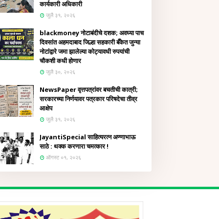
कार्यकारी अधिकारी
जुलै ३१, २०२६
blackmoney नोटाबंदीचे दशक; अवघ्या पाच
दिवसांत अहमदाबाद जिल्हा सहकारी बँकेत जुन्या
नोटांद्वारे जमा झालेल्या कोट्यावधी रुपयांची
चौकशी कधी होणार
जुलै ३०, २०२६
NewsPaper वृत्तपत्रांवर बचतीची कात्री;
सरकारच्या निर्णयावर पत्रकार परिषदेचा तीव्र
आक्षेप
जुलै ३१, २०२६
JayantiSpecial साहित्यरत्न अण्णाभाऊ
साठे : थक्क करणारा चमत्कार !
ऑगस्ट ०१, २०२६