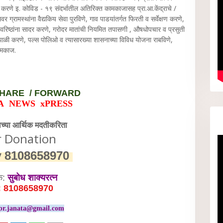
णे इ. कोविड - १९ संदर्भातील अतिरिक्त कामकाजासह प्रा.आ.केंद्राचे /
वर ग्रामस्थांना वैद्यकिय सेवा पुरविणे, गाव पाडयांतर्गत फिरती व सर्वेक्षण करणे,
वरिष्ठांना सादर करणे, गरोदर मातांची नियमित तपासणी , औषधोपचार व प्रसुती
पाळी करणे, पल्स पोलिओ व त्यासारख्या शासनाच्या विविध योजना राबविणे,
कामकाज.
HARE / FORWARD
A NEWS xPRESS
वेच्या आर्थिक मदतीकरिता
r Donation
y
8108658970
क:
सुबोध शाक्यरत्न
: 8108658970
pr.janata@gmail.com