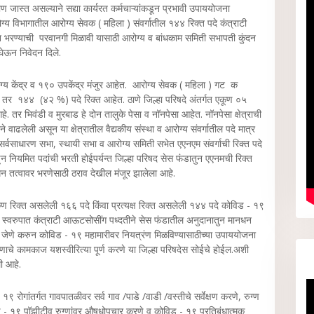
ाण जास्त असल्याने सद्या कार्यरत कर्मचाऱ्यांकडून प्रभावी उपाययोजना
रोग्य विभागातील आरोग्य सेवक ( महिला ) संवर्गातील १४४ रिक्त पदे कंत्राटी
तुन भरण्याची परवानगी मिळावी यासाठी आरोग्य व बांधकाम समिती सभापती कुंदन
 घेऊन निवेदन दिले.
रोग्य केंद्र व १९० उपकेंद्र मंजुर आहेत. आरोग्य सेवक ( महिला ) गट क
तर १४४ (४२ %) पदे रिक्त आहेत. ठाणे जिल्हा परिषदे अंतर्गत एकूण ०५
े. तर भिवंडी व मुरबाड हे दोन तालुके पेसा व नॉनपेसा आहेत. नॉनपेसा क्षेत्राची
े वाढलेली असून या क्षेत्रातील वैद्यकीय संस्था व आरोग्य संवर्गातील पदे मात्र
्वसाधारण सभा, स्थायी सभा व आरोग्य समिती सभेत एएनएम संवर्गाची रिक्त पदे
न नियमित पदांची भरती होईपर्यन्त जिल्हा परिषद सेस फंडातुन एएनमची रिक्त
नधन तत्वावर भरणेसाठी ठराव देखील मंजूर झालेला आहे.
 एकूण रिक्त असलेली १६६ पदे किंवा प्रत्यक्ष रिक्त असलेली १४४ पदे कोविड - १९
रत्या स्वरुपात कंत्राटी आऊटसोसींग पध्दतीने सेस फंडातील अनुदानातुन मानधन
ी, जेणे करुन कोविड - १९ महामारीवर नियत्रंण मिळविण्यासाठीच्या उपाययोजना
णाचे कामकाज यशस्वीरित्या पूर्ण करणे या जिल्हा परिषदेस सोईचे होईल.अशी
ली आहे.
९ रोगांतर्गत गावपातळीवर सर्व गाव /पाडे /वाडी /वस्तीचे सर्वेक्षण करणे, रुग्ण
 - १९ पॉझीटीव रुग्णांवर औषधोपचार करणे व कोविड - १९ प्रतिबंधात्मक