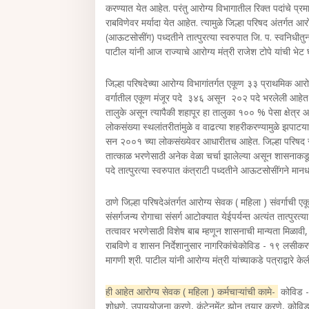
करण्यात येत आहेत. परंतु आरोग्य विभागातील रिक्त पदांचे प्रम
राबविणेवर मर्यादा येत आहेत. त्यामुळे जिल्हा परिषद अंतर्गत आ
(आऊटसोसींग) पध्दतीने तात्पुरत्या स्वरुपात जि. प. स्वनिधी
पाटील यांनी आज राज्याचे आरोग्य मंत्री राजेश टोपे यांची भेट
जिल्हा परिषदेच्या आरोग्य विभागांतर्गत एकूण ३३ प्राथमिक आ
वर्गातील एकूण मंजूर पदे ३४६ असून २०२ पदे भरलेली आहेत 
तालुके असून त्यापैकी शहापूर हा तालुका १०० % पेसा क्षेत्र आह
लोकसंख्या स्थलांतरीतांमुळे व वाढत्या शहरीकरण्यामुळे झपाटयान
सन २००१ च्या लोकसंख्येवर आधारीतच आहेत. जिल्हा परिषद सर
तात्काळ भरणेसाठी अनेक वेळा चर्चा झालेल्या असून शासनाकडू
पदे तात्पुरत्या स्वरुपात कंत्राटी पध्दतीने आऊटसोसींगने मा
ठाणे जिल्हा परिषदेअंतर्गत आरोग्य सेवक ( महिला ) संवर्गाची
संसर्गजन्य रोगाचा संसर्ग आटोक्यात येईपर्यन्त अत्यंत तात्पु
तत्वावर भरणेसाठी विशेष बाब म्हणून शासनाची मान्यता मिळाव
राबविणे व शासन निर्देशानुसार नागरिकांचेकोविड - १९ लसीकर
मागणी श्री. पाटील यांनी आरोग्य मंत्री यांच्याकडे पत्राद्वारे के
ही आहेत आरोग्य सेवक ( महिला ) कर्मचाऱ्यांची कामे-
कोविड - १
शोधणे, उपाययोजना करणे, कंटेनमेंट झोन तयार करणे, कोविड