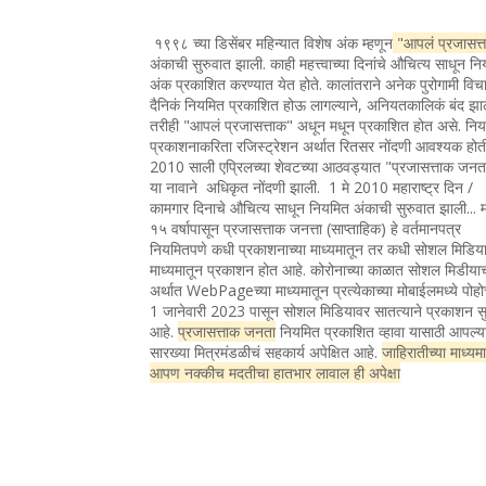
१९९८ च्या डिसेंबर महिन्यात विशेष अंक म्हणून
"आपलं प्रजासत्
अंकाची सुरुवात झाली. काही महत्त्वाच्या दिनांचे औचित्य साधून न
अंक प्रकाशित करण्यात येत होते. कालांतराने अनेक पुरोगामी विचा
दैनिकं नियमित प्रकाशित होऊ लागल्याने, अनियतकालिकं बंद झा
तरीही "आपलं प्रजासत्ताक" अधून मधून प्रकाशित होत असे. नि
प्रकाशनाकरिता रजिस्ट्रेशन अर्थात रितसर नोंदणी आवश्यक होत
2010 साली एप्रिलच्या शेवटच्या आठवड्यात "प्रजासत्ताक जन
या नावाने अधिकृत नोंदणी झाली. 1 मे 2010 महाराष्ट्र दिन /
कामगार दिनाचे औचित्य साधून नियमित अंकाची सुरुवात झाली... 
१५ वर्षापासून प्रजासत्ताक जनत्ता (साप्ताहिक) हे वर्तमानपत्र
नियमितपणे कधी प्रकाशनाच्या माध्यमातून तर कधी सोशल मिडिया
माध्यमातून प्रकाशन होत आहे. कोरोनाच्या काळात सोशल मिडीया
अर्थात WebPageच्या माध्यमातून प्रत्येकाच्या मोबाईलमध्ये पोह
1 जानेवारी 2023 पासून सोशल मिडियावर सातत्याने प्रकाशन सु
आहे.
प्रजासत्ताक जनता
नियमित प्रकाशित व्हावा यासाठी आपल्य
सारख्या मित्रमंडळीचं सहकार्य अपेक्षित आहे.
जाहिरातीच्या माध्यम
आपण नक्कीच मदतीचा हातभार लावाल ही अपेक्षा