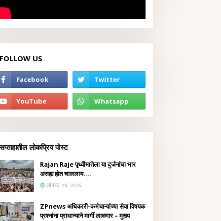
FOLLOW US
सप्ताहातील लोकप्रिय पोस्ट
Rajan Raje पृथ्वीमातेला या दुर्जनांचा भार
असह्य होत चाललाय....
ऑगस्ट ०४, २०२६
ZPnews अधिकारी-कर्मचाऱ्यांच्या सेवा विषयक
प्रश्नांना प्राधान्याने मार्गी लावणार – मुख्य