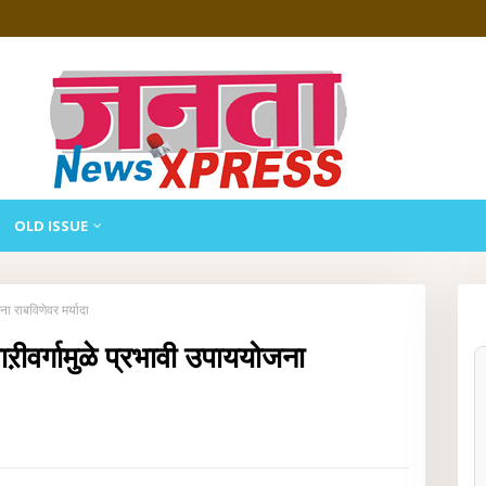
OLD ISSUE
ना राबविणेवर मर्यादा
ाऱीवर्गामुळे प्रभावी उपाययोजना