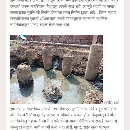
अनेकवेळा सदर ठेकेदाराशी बोलून त्यांना समजावण्याचा प्रयत्न केला आहे. मात्र,
दमदाटी करुन नागरिकांना पिटाळून लावले जात आहे. त्यामुळे यंदाही या भागात
पावसाळ्यात पूरस्थिती निर्माण होण्याचा धोका निर्माण झाला आहे. . विशेष म्हणजे,
महापालिकेच्या एकाही अधिकार्‍याला त्याचे सोयरसुतक नसल्याने स्थानिक
नागरिकांकडून संताप व्यक्त केला जात आहे.
मागील वर्षी
झालेल्या अतिवृष्टीमध्ये संभाजी नगर येथे एक मुलगी नाल्यामध्ये वाहून गेली होती.
दोन दिवसांनी तिचा मृतदेह कळवा खाडीमध्ये सापडला होता. तेव्हापासून येथील
नागरिकांकडून हाय- वे खाली असलेल्या नाल्याच्या मोरीची साफसफाई करुन तो
गाळमुक्त करावा, अशी मागणी केली जात होती. मात्र, सदर नाला गाळमुक्त