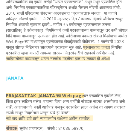
अनियतकालिकं बंद झाली. तरीही "आपलं प्रजासत्ताक" अधून मधून प्रकाशित होत
असे. नियमित प्रकाशनाकरिता रजिस्ट्रेशन अर्थात रितसर नोंदणी आवश्यक होती,
2010 साली एप्रिलच्या शेवटच्या आठवड्यात "प्रजासत्ताक जनता" या नावाने
अधिकृत नोंदणी झाली. 1 मे 2010 महाराष्ट्र दिन / कामगार दिनाचे औचित्य साधून
नियमित अंकाची सुरुवात झाली... मागील १५ वर्षापासून प्रजासत्ताक जनत्ता
(साप्ताहिक) हे वर्तमानपत्र नियमितपणे कधी प्रकाशनाच्या माध्यमातून तर कधी सोशल
मिडियाच्या माध्यमातून प्रकाशन होत आहे. कोरोनाच्या काळात सोशल मिडीयाचा अर्थात
WebPageच्या माध्यमातून प्रत्येकाच्या मोबाईलमध्ये पोहोचलो. 1 जानेवारी 2023
पासून सोशल मिडियावर सातत्याने प्रकाशन सुरु आहे.
प्रजासत्ताक जनता
नियमित
प्रकाशित व्हावा यासाठी आपल्या सारख्या मित्रमंडळीचं सहकार्य अपेक्षित आहे.
जाहिरातीच्या माध्यमातून आपण नक्कीच मदतीचा हातभार लावाल ही अपेक्षा
JANATA
PRAJASATTAK JANATA च्या Web page
वर प्रकाशित झालेले लेख,
किंवा इतर साहित्य तसेच बातम्या किंवा अन्य बाबींशी संपादक सहमत असतीलच असे
नाही. अनावधानाने काही आक्षेपार्ह मजकूर प्रकाशित झाला असेल तर आपण तात्काळ
संपर्क साधून निदर्शनास आणून द्यावे ही विनंती.
सर्व वाद आणि दावे ठाणे न्यायालयीन कक्षेच्या अधीन राहतील.
संपादक
-
सुबोध शाक्यरत्न, संपर्क : 81086 58970,