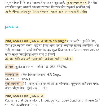
पासून सोशल मिडियावर सातत्याने प्रकाशन सुरु आहे.
प्रजासत्ताक जनता
नियमित
प्रकाशित व्हावा यासाठी आपल्या सारख्या मित्रमंडळीचं सहकार्य अपेक्षित आहे.
जाहिरातीच्या माध्यमातून आपण नक्कीच मदतीचा हातभार लावाल ही अपेक्षा
JANATA
PRAJASATTAK JANATA च्या Web page
वर प्रकाशित झालेले लेख,
किंवा इतर साहित्य तसेच बातम्या किंवा अन्य बाबींशी संपादक सहमत असतीलच असे
नाही. अनावधानाने काही आक्षेपार्ह मजकूर प्रकाशित झाला असेल तर आपण तात्काळ
संपर्क साधून निदर्शनास आणून द्यावे ही विनंती.
सर्व वाद आणि दावे ठाणे न्यायालयीन कक्षेच्या अधीन राहतील.
संपादक
-
सुबोध शाक्यरत्न, संपर्क : 81086 58970,
व्यवस्थापक-
अनिल शिंवराम कासारे H.R.Dept.
M- 70395 30563
मुंबई कार्यालय -
11, सम्राट अशोक को-ऑप.हा.सोसायटी, मुकुंदराव आंबेडकर नगर,
सायन-बांद्रा रोड, मुंबई - 400 017.
PRAJASATTAK JANATA
Published at Gala No. 51, Dadoji Konddev Stadium, Thane (w.)
400601,Maharashtra.