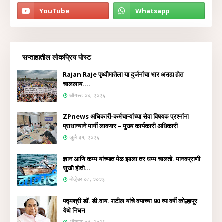
सप्ताहातील लोकप्रिय पोस्ट
Rajan Raje पृथ्वीमातेला या दुर्जनांचा भार असह्य होत
चाललाय....
ऑगस्ट ०४, २०२६
ZPnews अधिकारी-कर्मचाऱ्यांच्या सेवा विषयक प्रश्नांना
प्राधान्याने मार्गी लावणार – मुख्य कार्यकारी अधिकारी
जुलै ३१, २०२६
ज्ञान आणि कम्म यांच्यात मेळ झाला तर धम्म चालतो. मानवप्राणी
सुखी होतो...
नोव्हेंबर ०८, २०२३
पद्मश्री डॉ. डी.वाय. पाटील यांचे वयाच्या 90 व्या वर्षी कोल्हापूर
येथे निधन
ऑगस्ट ०४, २०२६