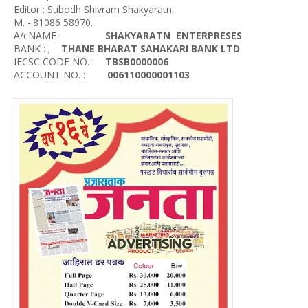
Editor : Subodh Shivram Shakyaratn,
M. -.81086 58970.
A/cNAME :
SHAKYARATN ENTERPRESES
BANK : ;
THANE BHARAT SAHAKARI BANK LTD
IFCSC CODE NO. :
TBSB0000006
ACCOUNT NO. :
006110000001103