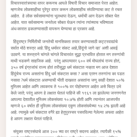
विचारस्वातंत्र्याचा वापर करूनच आपले विषारी विचार समाजात पेरत आहेत.
म्हणजेच लोकशाहीचा पुरेपूर वापर करून लोकशाहीच संपविण्याचा कट ते रचत
आहेत. हे लोक सर्वसामान्यांना भूलथापा देऊन, धर्माची आन देऊन सोबत घेत
आहेत. यात सर्वसामान्य जनतेला सोबत घेऊन त्यांना त्यांच्याच भविष्याला
अंधःकारात ढकलण्यासाठी वापरून घेण्याचा हा प्रकार आहे.
हिंदुराष्ट्र निर्मितीची जनतेची मानसिकता तयार करण्यासाठी कट्टरवाद्यांचे
सर्वात मोठे शस्त्र आहे.'हिंदू धर्मावर संकट आहे,हिंदूंनो जागे व्हा' अशी आवई
उठवणे. या शस्त्राने चांगले चांगले विचारवंत सुद्धा प्रभावित होतात मग तरुणांची
माथी भडकणे साहजिक आहे. परंतु आपल्यावर ६०० वर्ष मोघलांचं राज्य होतं,
३५० वर्ष इंग्रजांचं राज्य होतं तरीसुद्धा धर्म संकटात नव्हता मग आज देशात
हिंदूंचेच राज्य असतांना हिंदू धर्म संकटात कसा ? असा प्रश्न तरुणांना का पडत
नसावा ?धर्म संकटात असण्याची भीती दाखवत असतांना जणू काही देशात ५०%
मुस्लिम आहेत आणि लवकरच ते १००% वर पोहोचणार आहेत असे चित्र उभे
केले जाते; परंतु आपण हे लक्षात घेतलं पाहिजे की १९६१ ला झालेल्या जनगणनेत
आपल्या देशातील मुस्लिम लोकसंख्या १०.७% होती आणि त्यानंतर आजपर्यंत
म्हणजे ६० वर्षात ही मुस्लिम लोकसंख्या एकूण लोकसंख्येच्या १४.२% झाली आहे
आहे. त्यामुळे धर्म संकटात वगैरे ह्या हेतुपुरस्सर पसरविल्या गेलेल्या अफवा आहेत
हे आपण लक्षात घेतलं पाहिजे.
संयुक्त राष्ट्रसंघाचे आज २०० च्या वर राष्ट्रे सदस्य आहेत. त्यापैकी ९५%