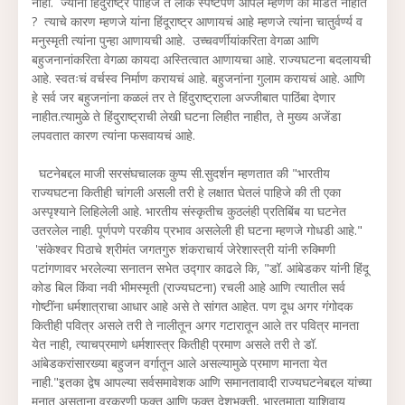
नाही. ज्यांना हिंदुराष्ट्र पाहिजे ते लोक स्पष्टपणे आपले म्हणणे का मांडत नाहीत
? त्याचे कारण म्हणजे यांना हिंदूराष्ट्र आणायचं आहे म्हणजे त्यांना चातुर्वर्ण्य व
मनुस्मृती त्यांना पुन्हा आणायची आहे. उच्चवर्णीयांकरिता वेगळा आणि
बहुजनानांकरिता वेगळा कायदा अस्तित्वात आणायचा आहे. राज्यघटना बदलायची
आहे. स्वतःचं वर्चस्व निर्माण करायचं आहे. बहुजनांना गुलाम करायचं आहे. आणि
हे सर्व जर बहुजनांना कळलं तर ते हिंदुराष्ट्राला अज्जीबात पाठिंबा देणार
नाहीत.त्यामुळे ते हिंदुराष्ट्राची लेखी घटना लिहीत नाहीत, ते मुख्य अजेंडा
लपवतात कारण त्यांना फसवायचं आहे.
घटनेबद्दल माजी सरसंघचालक कुप्प सी.सुदर्शन म्हणतात की "भारतीय
राज्यघटना कितीही चांगली असली तरी हे लक्षात घेतलं पाहिजे की ती एका
अस्पृश्याने लिहिलेली आहे. भारतीय संस्कृतीच कुठलंही प्रतिबिंब या घटनेत
उतरलेल नाही. पूर्णपणे परकीय प्रभाव असलेली ही घटना म्हणजे गोधडी आहे."
'संकेश्वर पिठाचे श्रीमंत जगतगुरु शंकराचार्य जेरेशास्त्री यांनी रुक्मिणी
पटांगणावर भरलेल्या सनातन सभेत उद्गार काढले कि, "डॉ. आंबेडकर यांनी हिंदू
कोड बिल किंवा नवी भीमस्मृती (राज्यघटना) रचली आहे आणि त्यातील सर्व
गोष्टींना धर्मशात्राचा आधार आहे असे ते सांगत आहेत. पण दूध अगर गंगोदक
कितीही पवित्र असले तरी ते नालीतून अगर गटारातून आले तर पवित्र मानता
येत नाही, त्याचप्रमाणे धर्मशास्त्र कितीही प्रमाण असले तरी ते डॉ.
आंबेडकरांसारख्या बहुजन वर्गातून आले असल्यामुळे प्रमाण मानता येत
नाही."इतका द्वेष आपल्या सर्वसमावेशक आणि समानतावादी राज्यघटनेबद्दल यांच्या
मनात असताना वरकरणी फक्त आणि फक्त देशभक्ती, भारतमाता याशिवाय