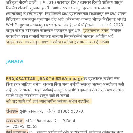
अधिकृत नोंदणी झाली. 1 मे 2010 महाराष्ट्र दिन / कामगार दिनाचे औचित्य साधून
नियमित अंकाची सुरुवात झाली... मागील १५ वर्षापासून प्रजासत्ताक जनत्ता
(साप्ताहिक) हे वर्तमानपत्र नियमितपणे कधी प्रकाशनाच्या माध्यमातून तर कधी सोशल
मिडियाच्या माध्यमातून प्रकाशन होत आहे. कोरोनाच्या काळात सोशल मिडीयाचा अर्थात
WebPageच्या माध्यमातून प्रत्येकाच्या मोबाईलमध्ये पोहोचलो. 1 जानेवारी 2023
पासून सोशल मिडियावर सातत्याने प्रकाशन सुरु आहे.
प्रजासत्ताक जनता
नियमित
प्रकाशित व्हावा यासाठी आपल्या सारख्या मित्रमंडळीचं सहकार्य अपेक्षित आहे.
जाहिरातीच्या माध्यमातून आपण नक्कीच मदतीचा हातभार लावाल ही अपेक्षा
JANATA
PRAJASATTAK JANATA च्या Web page
वर प्रकाशित झालेले लेख,
किंवा इतर साहित्य तसेच बातम्या किंवा अन्य बाबींशी संपादक सहमत असतीलच असे
नाही. अनावधानाने काही आक्षेपार्ह मजकूर प्रकाशित झाला असेल तर आपण तात्काळ
संपर्क साधून निदर्शनास आणून द्यावे ही विनंती.
सर्व वाद आणि दावे ठाणे न्यायालयीन कक्षेच्या अधीन राहतील.
संपादक
-
सुबोध शाक्यरत्न, संपर्क : 81086 58970,
व्यवस्थापक-
अनिल शिंवराम कासारे H.R.Dept.
M- 70395 30563
मुंबई कार्यालय -
11, सम्राट अशोक को-ऑप.हा.सोसायटी, मुकुंदराव आंबेडकर नगर,