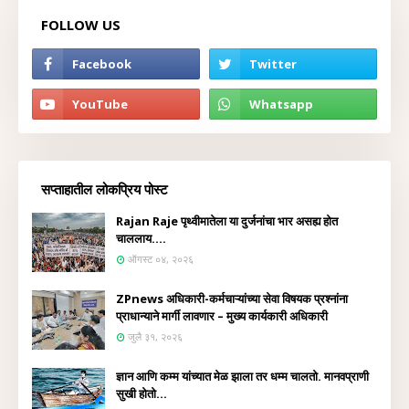
FOLLOW US
सप्ताहातील लोकप्रिय पोस्ट
Rajan Raje पृथ्वीमातेला या दुर्जनांचा भार असह्य होत
चाललाय....
ऑगस्ट ०४, २०२६
ZPnews अधिकारी-कर्मचाऱ्यांच्या सेवा विषयक प्रश्नांना
प्राधान्याने मार्गी लावणार – मुख्य कार्यकारी अधिकारी
जुलै ३१, २०२६
ज्ञान आणि कम्म यांच्यात मेळ झाला तर धम्म चालतो. मानवप्राणी
सुखी होतो...