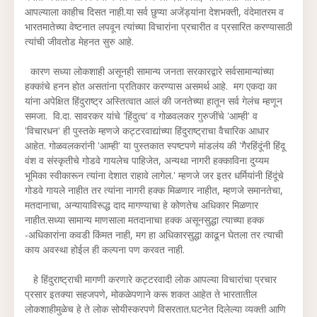
आपल्याला काहीच दिसत नाही.या सर्व छुप्या अजेंड्यांना देशभक्ती, वंदेमातरम व
भारतमातेच्या वेष्टनात लपवून त्यांच्या विचारांना प्रचारीत व प्रसारित करण्यासाठी
त्यांची जीवतोड मेहनत सुरु आहे.
कारण सध्या लोकशाही असूनही सामान्य जनता सरकारद्वारे सर्वसामान्यांच्या
हक्कांचे हनन होत असतांना प्रतिकार करण्यास असमर्थ आहे. मग एकदा का
यांना अपेक्षित हिंदुराष्ट्र अस्तित्वात आलं की जनतेच्या हातून सर्व गेलंच म्हणून
समजा. वि.दा. सावरकर यांचे 'हिंदुत्व' व गोळवलकर गुरुजींचे 'आम्ही' व
'विचारधन' ही पुस्तके म्हणजे कट्टरवाद्यांच्या हिंदुराष्ट्राचा वैचारिक आधार
आहेत. गोळवलकरांनी 'आम्ही' या पुस्तकात स्पष्टपणे मांडलंय की 'गैरहिंदूंनी हिंदू
वंश व संस्कृतीचे गोडवे गायलेच पाहिजेत, अन्यथा नागरी हक्काविना दुय्यम
भूमिका स्वीकारून त्यांना देशात राहावे लागेल.' म्हणजे जर इतर धर्मियांनी हिंदूंचे
गोडवे गायले नाहीत तर त्यांना नागरी हक्क मिळणार नाहीत, म्हणजे समानतेचा,
मतदानाचा, अन्यायाविरूद्ध दाद मागण्याचा हे कोणतेच अधिकार मिळणार
नाहीत.सध्या सामान्य माणसाला मतदानाचा हक्क असूनसुद्धा त्याच्या हक्क
-अधिकारांना कवडी किंमत नाही, मग हा अधिकारसुद्धा काढून घेतला तर त्याची
काय अवस्था होईल ही कल्पना पण करवत नाही.
हे हिंदुराष्ट्राची मागणी करणारे कट्टरवादी लोक आपल्या विचारांचा प्रचार
प्रसार इतक्या सहजपणे, मोकळेपणाने करू शकत आहेत ते भारतातील
लोकशाहीमुळेच हे ते लोक सोयीस्करपणे विसरतात.घटनेत दिलेल्या व्यक्ती आणि