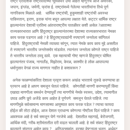
राष्ट्रे प्रादेशिक राष्ट्रवादाच्या भूमिकेवर उभी आहेत म्हणूनच आज अमेरिका,
जपान, इंग्लंड, जर्मनी, फ्रांस ई. राष्ट्रांमध्ये गेलेल्या भारतीयांना तिथे पूर्ण
नागरिकत्व मिळाले आहे. धार्मिक राष्ट्रांची, हुकूमशाही राष्ट्रांची अवस्था
पाकिस्तान, इराण, इराक यांना बघून आपल्या लक्षात येते. कट्टर धार्मिक राष्ट्र
झाल्यानंतर देशाची प्रतिमा आंतराराष्ट्रीय पातळीवर कशी असेल ?आताच्या
राज्यकारभारात आणि हिंदुराष्ट्र झाल्यानंतरच्या देशाच्या राज्यकारभारात नेमका
काय फरक पडणार आहे ? हे हिंदुराष्ट्रवाद्यांनी स्पष्टपणे जनतेला सांगितलं
पाहिजे. हिंदुराष्ट्राची नेमकी व्याख्या सांगून, त्यात नेमके काय काय मुद्दे असतील
ते स्पष्टपणे भारतीय जनतेसमोर मांडावेत. त्यानंतर जनतेला कोणते राष्ट्र पाहिजे
ते भारतीय जनतेला ठरवू द्यावे. एक महत्वाची गोष्ट म्हणजे हिंदुराष्ट्र घोषित
झाल्यानंतर पंजाब, नागालँड, मिझोराम, केरळ, काश्मीर हे लोक आपापल्या
धर्मानुसार वेगळं राज्य मागणार नाहीत हे कशावरून ?
अनेक फाळण्यांकरिता देशाला प्रवृत्त करून अखंड भारताचे तुकडे करण्याचा हा
प्रयत्न आहे हे आपण समजून घेतलं पाहिजे. कोणतीही मागणी करण्यापूर्वी किंवा
एखाद्या मागणीला समर्थन देण्यापूर्वी त्या मागणीचे नेमके स्वरूप, उद्देश, त्यामागील
उघड आणि छुपे अजेंडे काय आहेत हे पूर्णपणे समजून घेतले पाहिजे. त्या
मागणीमुळे सर्वसामान्य माणसाच्या आयुष्यात काय फरक पडेल ? त्याचा फायदा
होईल की तोटा होईल, आज देशात प्राधान्य कोणत्या गोष्टीला दिलं पाहिजे ? काय
आवश्यक आहे हे सर्व समजून घेणे गरजेचे आहे. देशातील महागाई, बेरोजगारी,
आर्थिक मंदी, गरीब-श्रीमंतातील दरी वाढत चालली आहे. हे सर्व संकट हिंदुराष्ट्र
झाल्याने संपणार आहेत काय ? अतिउत्साहांत, वरच्या वेष्टनाला भुलून, अर्धवट