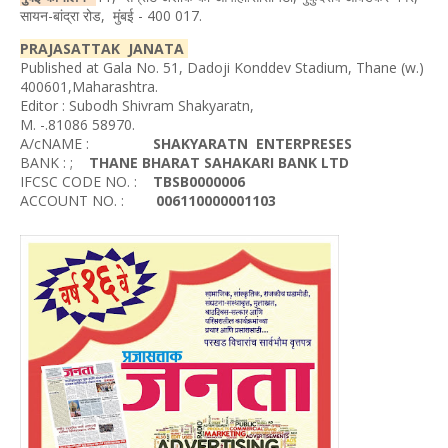
सायन-बांद्रा रोड, मुंबई - 400 017.
PRAJASATTAK JANATA
Published at Gala No. 51, Dadoji Konddev Stadium, Thane (w.)
400601,Maharashtra.
Editor : Subodh Shivram Shakyaratn,
M. -.81086 58970.
A/cNAME :
SHAKYARATN ENTERPRESES
BANK : ;
THANE BHARAT SAHAKARI BANK LTD
IFCSC CODE NO. :
TBSB0000006
ACCOUNT NO. :
006110000001103