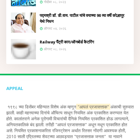
नोव्हेंबर ०८, २०२३
पद्मश्री डॉ. डी.वाय. पाटील यांचे वयाच्या 90 व्या वर्षी कोल्हापूर
येथे निधन
ऑगस्ट ०४, २०२६
Railway पैंट्री कार/ऑनबोर्ड कैटरिंग
ऑगस्ट ०८, २०२६
APPEAL
१९९८ च्या डिसेंबर महिन्यात विशेष अंक म्हणून
"आपलं प्रजासत्ताक"
अंकाची सुरुवात
झाली. काही महत्त्वाच्या दिनांचे औचित्य साधून नियमित अंक प्रकाशित करण्यात येत
होते. कालांतराने अनेक पुरोगामी विचारांची दैनिकं नियमित प्रकाशित होऊ लागल्याने,
अनियतकालिकं बंद झाली. तरीही "आपलं प्रजासत्ताक" अधून मधून प्रकाशित होत
असे. नियमित प्रकाशनाकरिता रजिस्ट्रेशन अर्थात रितसर नोंदणी आवश्यक होती,
2010 साली एप्रिलच्या शेवटच्या आठवड्यात "प्रजासत्ताक जनता" या नावाने