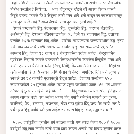
नाही.आणि ती जर त्यांना नेमकी कळली तर या मागणीला सर्वात जास्त तेच लोक
विरोध करतील हे निश्चित. आज हिंदुराष्ट्र म्हंटले की आपण विचार करतो
हिंदूंचे राष्ट्र. म्हणजे जिथे हिंदूंच्या हाती सत्ता आहे असे राष्ट्र.मग स्वातंत्र्यापासून
सत्ता कुणाकडे आहे ? आज देशाची सत्ता कुणाच्या हाती आहे ?
देशाचे राष्ट्रपती हिंदू, पंतप्रधान हिंदू, गृहमंत्री हिंदू, संरक्षण मंत्रीहिंदू,
अर्थमंत्री हिंदू देशाच्या मंत्रिमंडळातील २८ पैकी २६ राज्यपाल हिंदू, देशाच्या
संसदेत ९६% खासदार हिंदू आहेत. सर्वोच्च न्यायालयाचे सरन्यायाधीश हिंदू, इतर
सर्व न्यायालयांमध्ये ९०% च्यावर न्यायाधीश हिंदू, सर्व राज्यांमध्ये ९६.५ %
आमदार हिंदू, देशात २८ राज्य व ८ केंद्रशासित प्रदेश आहेत. केंद्रशासित
प्रदेशात केंद्राचे म्हणजे राष्ट्रपती पंतप्रधानांचीच म्हणजेच हिंदूंचीच सत्ता आहे.
बाकी २८ राज्यांपैकी नागालँड (नेफ्यु रियो), मेघालय (कोनराड संगमा), मिझोरम
(झोरामथांगा) हे ३ ख्रिश्चन आणि पंजाब चे कॅप्टन अमरिंदर सिंग असे एकूण ४
सोडले तर २४ राज्यांचे मुख्यमंत्री हिंदूच आहेत. देशाच्या संसदेच्या ५४०
खासदारांपैकी २७ मुस्लिम आहेत म्हणजे एकूण संख्येच्या फक्त ५%. मग आणखी
कोणतं हिंदुराष्ट्र पाहिजे आहे यांना ? हिंदू धर्माच्या जास्त खोल इतिहासात
आपण जाणार नाही. पण ज्यांना आपण हिंदू धर्माचे धर्मग्रंथ म्हणतो त्या पुराणे,
उपनिषदे, वेद , रामायण, महाभारत, गीता यात कुठेच हिंदू शब्द येत नाही. जर हे
सर्व ग्रंथ हिंदू धर्माचे धर्मग्रंथ आहेत तर त्यात हिंदू हा शब्द सुद्धा नसावा ?
५००० वर्षांपूर्वीचा प्राचीन धर्म म्हंटला जातो. पण त्यात गेल्या ९०० ते १०००
वर्षांपूर्वी हिंदू शब्द निर्माण होतो याला काय कारण असावे ?हा विचार कुणीच करत