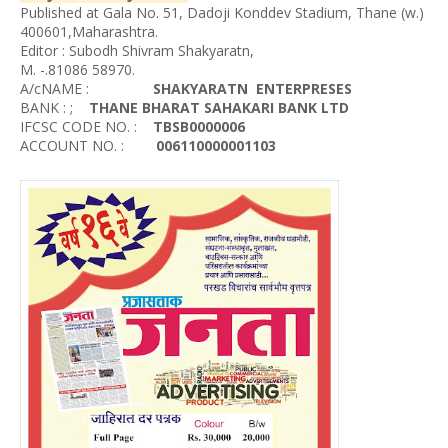
Published at Gala No. 51, Dadoji Konddev Stadium, Thane (w.)
400601,Maharashtra.
Editor : Subodh Shivram Shakyaratn,
M. -.81086 58970.
A/cNAME :
SHAKYARATN ENTERPRESES
BANK : ;
THANE BHARAT SAHAKARI BANK LTD
IFCSC CODE NO. :
TBSB0000006
ACCOUNT NO. :
006110000001103