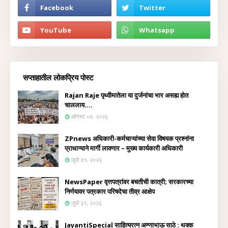
सप्ताहातील लोकप्रिय पोस्ट
Rajan Raje पृथ्वीमातेला या दुर्जनांचा भार असह्य होत
चाललाय....
ऑगस्ट ०४, २०२६
ZPnews अधिकारी-कर्मचाऱ्यांच्या सेवा विषयक प्रश्नांना
प्राधान्याने मार्गी लावणार – मुख्य कार्यकारी अधिकारी
जुलै ३१, २०२६
NewsPaper वृत्तपत्रांवर बचतीची कात्री; सरकारच्या
निर्णयावर पत्रकार परिषदेचा तीव्र आक्षेप
जुलै ३१, २०२६
JayantiSpecial साहित्यरत्न अण्णाभाऊ साठे : थक्क