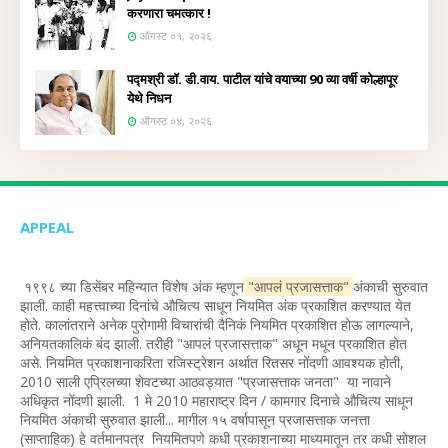
करणारा चमत्कार !
ऑगस्ट ०१, २०२६
पद्मश्री डॉ. डी.वाय. पाटील यांचे वयाच्या 90 व्या वर्षी कोल्हापूर
येथे निधन
ऑगस्ट ०४, २०२६
APPEAL
१९९८ च्या डिसेंबर महिन्यात विशेष अंक म्हणून
"आपलं प्रजासत्ताक"
अंकाची सुरुवात
झाली. काही महत्त्वाच्या दिनांचे औचित्य साधून नियमित अंक प्रकाशित करण्यात येत
होते. कालांतराने अनेक पुरोगामी विचारांची दैनिकं नियमित प्रकाशित होऊ लागल्याने,
अनियतकालिकं बंद झाली. तरीही "आपलं प्रजासत्ताक" अधून मधून प्रकाशित होत
असे. नियमित प्रकाशनाकरिता रजिस्ट्रेशन अर्थात रितसर नोंदणी आवश्यक होती,
2010 साली एप्रिलच्या शेवटच्या आठवड्यात "प्रजासत्ताक जनता" या नावाने
अधिकृत नोंदणी झाली. 1 मे 2010 महाराष्ट्र दिन / कामगार दिनाचे औचित्य साधून
नियमित अंकाची सुरुवात झाली... मागील १५ वर्षापासून प्रजासत्ताक जनत्ता
(साप्ताहिक) हे वर्तमानपत्र नियमितपणे कधी प्रकाशनाच्या माध्यमातून तर कधी सोशल