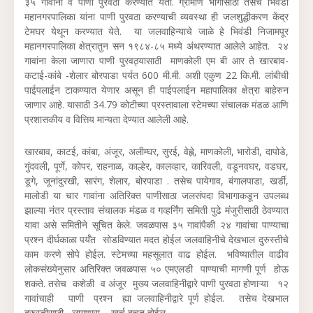
३५ गावांना व पाणी पुरवठा करण्यात येतो. ग्रामीण भागासाठी तसेच भिवंडी
महानगरपालिका यांना पाणी पुरवठा करण्याची व्यवस्था ही जलशुद्धीकरण केंद्र
टेमघर येथून करण्यात येते. या जलवाहिन्याचे जाळे हे भिवंडी निजामपूर
महानगरपालिका क्षेत्रातुन सन १९८४-८५ मध्ये अंथरण्यात आलेले आहेत. २४
गावांना केला जाणारा पाणी पुरवठ्यासाठी माणकोली एम बी आर ते खारबाव-
कटाई-कांबे -शेलार बोरपाडा पर्यत 600 मी.मी. अशी एकुण 22 कि.मी. लांबीची
पाईपलाईन टाकण्यात येणार असून ही पाईपलाईन महापालिका क्षेत्रा बाहेरुन
जाणार आहे. यासाठी 34.79 कोटीच्या प्रस्तावाला स्टेमच्या संचालक मंडळ आणि
प्रशासकीय व वित्तिय मान्यता देण्यात आलेली आहे.
खारबाव, काटई, कांबा, अंजूर, अलीम्घर, सुरई, वेह्ले, माणकोली, भारोडी, दापोडे,
गुंदवली, पूर्णे, कोपर, राहनाळ, काल्हेर, कालव्हार, कारिवली, वडूनवघर, वडघर,
डूगे, जूनांदुरखी, सारंग, शेलार, बोरपाडा . तसेच पायेगाव, बंगालपाडा, खर्डी,
मालोडी या चार गावांना अतिरिक्त पाणीसाठा जलसंपदा विभागाकडून उपलब्ध
झाल्या नंतर प्रस्ताव संचालक मंडळ व गव्हर्निंग समिती पुढे मंजुरीसाठी ठेवण्यात
यावा असे समितीने सूचित केले. जवळपास ३५ गावांपैकी २४ गावांचा पाण्याचा
प्रश्न दीर्घकाळा पर्यँत सोडविण्यात मदत होईल जलवाहिनीचे देखभाल दुरुस्तीचे
काम करणे सोपे होईल. स्टेमच्या महसूलात वाढ होईल. भविष्यातील वाढीव
लोकसंख्येनुसार अतिरिक्त जवळपास ५० एमएलडी पाण्याची मागणी पूर्ण होऊ
शकते. तसेच कशेळी व अंजूर मुख्य जलवाहिनीद्वारे पाणी पुरवठा होणाऱ्या १२
गावांचाही पाणी प्रश्न ह्या जलवाहिनीद्वारे पूर्ण होईल. तसेच देखभाल
दुरुस्तीसाठी लागणारा खर्च बचत होईल