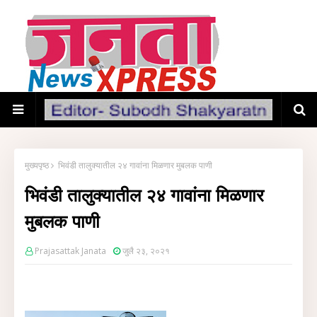
मुख्यपृष्ठ
भिवंडी तालुक्यातील २४ गावांना मिळणार मुबलक पाणी
भिवंडी तालुक्यातील २४ गावांना मिळणार
मुबलक पाणी
Prajasattak Janata
जुलै २३, २०२१