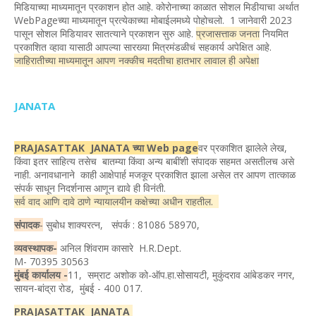
मिडियाच्या माध्यमातून प्रकाशन होत आहे. कोरोनाच्या काळात सोशल मिडीयाचा अर्थात
WebPageच्या माध्यमातून प्रत्येकाच्या मोबाईलमध्ये पोहोचलो. 1 जानेवारी 2023
पासून सोशल मिडियावर सातत्याने प्रकाशन सुरु आहे.
प्रजासत्ताक जनता
नियमित
प्रकाशित व्हावा यासाठी आपल्या सारख्या मित्रमंडळीचं सहकार्य अपेक्षित आहे.
जाहिरातीच्या माध्यमातून आपण नक्कीच मदतीचा हातभार लावाल ही अपेक्षा
JANATA
PRAJASATTAK JANATA च्या Web page
वर प्रकाशित झालेले लेख,
किंवा इतर साहित्य तसेच बातम्या किंवा अन्य बाबींशी संपादक सहमत असतीलच असे
नाही. अनावधानाने काही आक्षेपार्ह मजकूर प्रकाशित झाला असेल तर आपण तात्काळ
संपर्क साधून निदर्शनास आणून द्यावे ही विनंती.
सर्व वाद आणि दावे ठाणे न्यायालयीन कक्षेच्या अधीन राहतील.
संपादक
-
सुबोध शाक्यरत्न, संपर्क : 81086 58970,
व्यवस्थापक-
अनिल शिंवराम कासारे H.R.Dept.
M- 70395 30563
मुंबई कार्यालय -
11, सम्राट अशोक को-ऑप.हा.सोसायटी, मुकुंदराव आंबेडकर नगर,
सायन-बांद्रा रोड, मुंबई - 400 017.
PRAJASATTAK JANATA