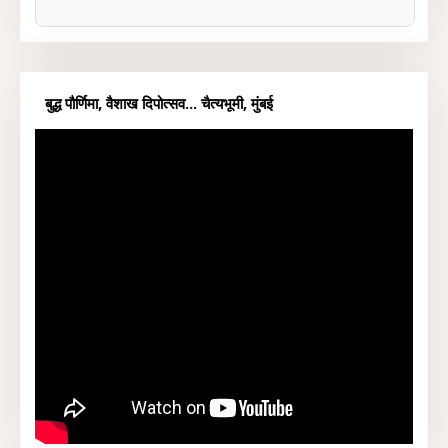
बुद्ध पौर्णिमा, वैशाख दिपोत्सव... चैत्यभूमी, मुंबई