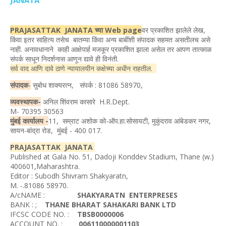
JANATA
PRAJASATTAK JANATA च्या Web page
वर प्रकाशित झालेले लेख,
किंवा इतर साहित्य तसेच बातम्या किंवा अन्य बाबींशी संपादक सहमत असतीलच असे
नाही. अनावधानाने काही आक्षेपार्ह मजकूर प्रकाशित झाला असेल तर आपण तात्काळ
संपर्क साधून निदर्शनास आणून द्यावे ही विनंती.
सर्व वाद आणि दावे ठाणे न्यायालयीन कक्षेच्या अधीन राहतील.
संपादक
-
सुबोध शाक्यरत्न, संपर्क : 81086 58970,
व्यवस्थापक-
अनिल शिंवराम कासारे H.R.Dept.
M- 70395 30563
मुंबई कार्यालय -
11, सम्राट अशोक को-ऑप.हा.सोसायटी, मुकुंदराव आंबेडकर नगर,
सायन-बांद्रा रोड, मुंबई - 400 017.
PRAJASATTAK JANATA
Published at Gala No. 51, Dadoji Konddev Stadium, Thane (w.)
400601,Maharashtra.
Editor : Subodh Shivram Shakyaratn,
M. -.81086 58970.
A/cNAME :
SHAKYARATN ENTERPRESES
BANK : ;
THANE BHARAT SAHAKARI BANK LTD
IFCSC CODE NO. :
TBSB0000006
ACCOUNT NO. :
006110000001103