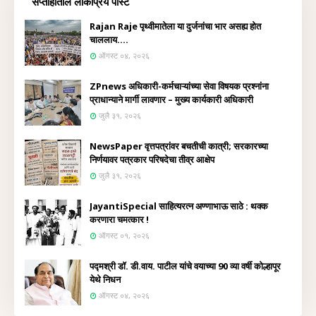
सप्ताहातील लोकप्रिय पोस्ट
Rajan Raje पृथ्वीमातेला या दुर्जनांचा भार असह्य होत
चाललाय....
ऑगस्ट ०४, २०२६
ZPnews अधिकारी-कर्मचाऱ्यांच्या सेवा विषयक प्रश्नांना
प्राधान्याने मार्गी लावणार – मुख्य कार्यकारी अधिकारी
जुलै ३१, २०२६
NewsPaper वृत्तपत्रांवर बचतीची कात्री; सरकारच्या
निर्णयावर पत्रकार परिषदेचा तीव्र आक्षेप
जुलै ३१, २०२६
JayantiSpecial साहित्यरत्न अण्णाभाऊ साठे : थक्क
करणारा चमत्कार !
ऑगस्ट ०१, २०२६
पद्मश्री डॉ. डी.वाय. पाटील यांचे वयाच्या 90 व्या वर्षी कोल्हापूर
येथे निधन
ऑगस्ट ०४, २०२६