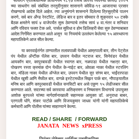
साथरोग प्रतिबंधात्मक अधिनियम १८९७ तसेच आपत्ती व्यवस्था कायदा २००५
च्या साथरोग सर्व संबंधित तरतुदीनुसार शासनाने कोविड-१९ आजाराचा प्रसार
रोखण्याचे आदेश दिले आहेत. त्या अनुषंगाने शासनाने दिलेल्या त्रिसुत्रीचे पालन
करणे, सर्व बार अँण्ड रेस्टॉरंट, लेडिज बार व इतर सोमवार ते शुक्रवार ५० टक्के
बैठक क्षमतेने सायं ४ वाजेपर्यंत सुरू ठेवण्याचे तसेच सायं ४ वा.नंतर व शनिवार
आणि रविवार फक्त टेक अवे, पार्सल सुविधा व होम डिलिव्हरी सेवा सुरु ठेवण्याबाबत
आदेश निर्गमित करण्यात आले असून या नियमांचे उल्लंघन केलेल्या १५ आस्थापना
महापालिकेने आज सील केल्या.
या कारवाईतंर्गत ठाण्यातील तलावपाळी येथील आम्रपाली बार, तीन पेट्रोल
पंप येथील अ‍ॅन्टीक पॅलेस बार, उपवन येथील नटराज बार, सिनेवंडर येथील
आयकॉन बार, कापुरबावडी येथील स्वागत बार, नळपाडा येथील नक्षत्र बार,
पोखरण रस्ता क्रमांक दोन येथील के-नाईट बार, ओवळा नाका येथील स्टरलिंग
बार, मॉडेला नाका येथील अ‍ॅन्जेल बार, उपवन येथील सुर संगम बार, भाईंदरपाडा
येथील खुशी आणि मैफील बार, वागळे इस्टेटमधील सिझर पार्क बार, नौपाड्यातील
मनिष बार आणि कापूरबावडी येथील सनसिटी बार असे एकूण १५ लेडीजबार सील
करण्यात आले.
सदरच्या सर्व कारवाया अतिक्रमण व निष्कासन विभागाचे उपायुक्त
अशोक बुरपल्ले यांच्या मार्गदर्शनाखाली सहाय्यक आयुक्त डॉ. अनुराधा बाबर,
प्रणाली घोंगे, शंकर पाटोळे आणि विजयकुमार जाधव यांनी यांनी महापालिकेचे
कर्मचारी आणि पोलीस यांच्या साहाय्याने केल्या.
READ /
SHARE / FORWARD
JANATA NEWS xPRESS