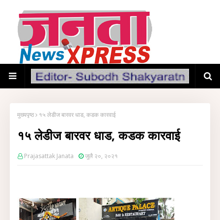
मुख्यपृष्ठ
१५ लेडीज बारवर धाड, कडक कारवाई
१५ लेडीज बारवर धाड, कडक कारवाई
Prajasattak Janata
जुलै २०, २०२१