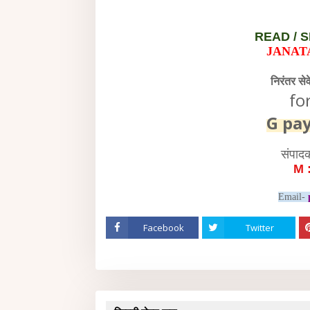
READ /
S
JANAT
निरंतर से
fo
G pa
संपाद
M 
Email-
Facebook
Twitter