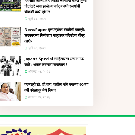
दिवसांत अहमदाबाद जिल्हा सहकारी बँकेत जुन्या
नोटांद्वारे जमा झालेल्या कोट्यावधी रुपयांची
चौकशी कधी होणार
जुलै ३०, २०२६
NewsPaper वृत्तपत्रांवर बचतीची कात्री;
सरकारच्या निर्णयावर पत्रकार परिषदेचा तीव्र
आक्षेप
जुलै ३१, २०२६
JayantiSpecial साहित्यरत्न अण्णाभाऊ
साठे : थक्क करणारा चमत्कार !
ऑगस्ट ०१, २०२६
पद्मश्री डॉ. डी.वाय. पाटील यांचे वयाच्या 90 व्या
वर्षी कोल्हापूर येथे निधन
ऑगस्ट ०४, २०२६