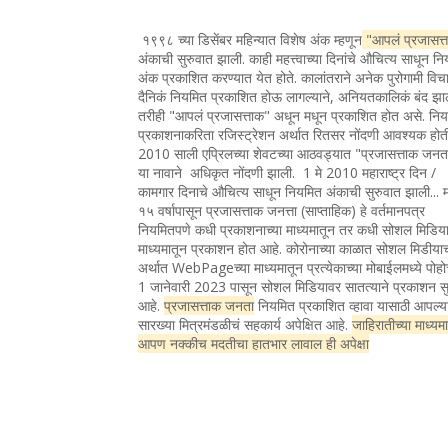
१९९८ च्या डिसेंबर महिन्यात विशेष अंक म्हणून
"आपलं प्रजासत्
अंकाची सुरुवात झाली. काही महत्त्वाच्या दिनांचे औचित्य साधून न
अंक प्रकाशित करण्यात येत होते. कालांतराने अनेक पुरोगामी विचा
दैनिकं नियमित प्रकाशित होऊ लागल्याने, अनियतकालिकं बंद झा
तरीही "आपलं प्रजासत्ताक" अधून मधून प्रकाशित होत असे. नि
प्रकाशनाकरिता रजिस्ट्रेशन अर्थात रितसर नोंदणी आवश्यक होत
2010 साली एप्रिलच्या शेवटच्या आठवड्यात "प्रजासत्ताक जन
या नावाने अधिकृत नोंदणी झाली. 1 मे 2010 महाराष्ट्र दिन /
कामगार दिनाचे औचित्य साधून नियमित अंकाची सुरुवात झाली... 
१५ वर्षापासून प्रजासत्ताक जनत्ता (साप्ताहिक) हे वर्तमानपत्र
नियमितपणे कधी प्रकाशनाच्या माध्यमातून तर कधी सोशल मिडिया
माध्यमातून प्रकाशन होत आहे. कोरोनाच्या काळात सोशल मिडीया
अर्थात WebPageच्या माध्यमातून प्रत्येकाच्या मोबाईलमध्ये पोह
1 जानेवारी 2023 पासून सोशल मिडियावर सातत्याने प्रकाशन सु
आहे.
प्रजासत्ताक जनता
नियमित प्रकाशित व्हावा यासाठी आपल्य
सारख्या मित्रमंडळीचं सहकार्य अपेक्षित आहे.
जाहिरातीच्या माध्यम
आपण नक्कीच मदतीचा हातभार लावाल ही अपेक्षा