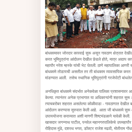
बांधकामावर जोरदार कारवाई सुरू असून गावठाण क्षेत्रात देखी
करत भूमिपुत्रांना आंदोलन देखील छेडले होते, मात्र अद्याप का
महापौर नरेश म्हस्के यांची भेट घेतली. ठाणे महापालिका आग
बांधकामे तोडायची असतील तर ती बांधकाम व्यावसायिक करत अ
मांडण्यात आली. तसेच स्थानिक भूमिपुत्रांनी गरजेपोटी बांधल
अनधिकृत बांधकामे संदर्भात अनेकवेळा पालिका प्रशासनावर आर
केल्या. त्यानंतर अनेक प्रभागात या अधिकाऱ्यांनी शहरात सु
त्याचबरोबर शहरात असलेल्या कोळीवाडा - गावठाणात देखील बां
आंदोलन करण्यास सुरुवात केली आहे. आता जी बांधकामे सुरू 
उपाययोजना कराव्यात अशी मागणी शिष्टमंडळाने यावेळी केली.
खासदार जगन्नाथ पाटील, पनवेल महानगरपालिकेचे उपमहापौर जग
रोहिदास मुंडे, दशरथ भगत, डॉक्टर राजेश मढवी, मोतीराम गोंध