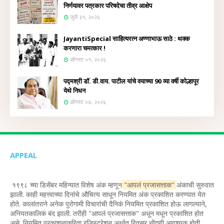
निर्णयावर पत्रकार परिषदेचा तीव्र आक्षेप
जुलै ३१, २०२६
JayantiSpecial साहित्यरत्न अण्णाभाऊ साठे : थक्क
करणारा चमत्कार !
ऑगस्ट ०१, २०२६
पद्मश्री डॉ. डी.वाय. पाटील यांचे वयाच्या 90 व्या वर्षी कोल्हापूर
येथे निधन
ऑगस्ट ०४, २०२६
APPEAL
१९९८ च्या डिसेंबर महिन्यात विशेष अंक म्हणून
"आपलं प्रजासत्ताक"
अंकाची सुरुवात
झाली. काही महत्त्वाच्या दिनांचे औचित्य साधून नियमित अंक प्रकाशित करण्यात येत
होते. कालांतराने अनेक पुरोगामी विचारांची दैनिकं नियमित प्रकाशित होऊ लागल्याने,
अनियतकालिकं बंद झाली. तरीही "आपलं प्रजासत्ताक" अधून मधून प्रकाशित होत
असे. नियमित प्रकाशनाकरिता रजिस्ट्रेशन अर्थात रितसर नोंदणी आवश्यक होती,