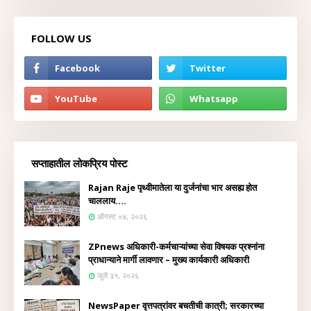
FOLLOW US
सप्ताहातील लोकप्रिय पोस्ट
Rajan Raje पृथ्वीमातेला या दुर्जनांचा भार असह्य होत
चाललाय....
ऑगस्ट ०४, २०२६
ZPnews अधिकारी-कर्मचाऱ्यांच्या सेवा विषयक प्रश्नांना
प्राधान्याने मार्गी लावणार – मुख्य कार्यकारी अधिकारी
जुलै ३१, २०२६
NewsPaper वृत्तपत्रांवर बचतीची कात्री; सरकारच्या