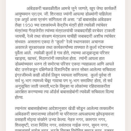
          आंबेडकरी चळवळीतील आमचे जुने जाणते, खुप जेष्ठ कार्यकर्ते 
आयुष्यमान प्रा.एम. जी. शिरसाठ ज्यांनी आपल्या डोळ्यांनी पाहिलेला 
एक अपुर्व असा प्रसंग सांगितला तो असा. "डॉ बाबासाहेब आंबेडकर 
तेंव्हा 1950 च्या दशकांमध्ये केंद्रीय मंत्री होते त्यावेळी त्यांचेवर 
मंत्रांच्या गैरहजेरीत त्यांच्या मंत्रालयांची जबाबदारीही वरचेवर टाकली 
जायची, रेल्वे तथा संरक्षण मंत्रालय याचीही जबाबदारी अशीच त्यांचेवर 
संभवतः असताना एकदा ते "कुर्ला" रेल्वे स्थानकावर अचानक 
अवतरले सुरक्षारक्षक तथा कार्यकर्त्यांच्या ताफ्यात ते कुर्ला स्टेशनच्या 
पुर्वेला आले.  त्यावेळी कुर्ला हे गाव होते, त्याच्या आजूबाजूचा परिसर 
खाड्या, खाचरं, मिठागरांनी व्यापलेला होता.  त्यांनी आपला हात 
डोळ्यांच्यावर धरुन तो समोरचा परिसर एकदा न्याहाळला आणि आपले 
बोट उत्तरेकडून दक्षिणेकडे दिशानिर्देश करत सोबत आलेल्या सचिवाला 
इंग्रजीमध्ये काही ऑर्डर्स लिहून घ्यायला सांगितल्या.  कुर्ला पुर्वचा तो 
सर्व भु-भाग त्यामध्ये चेंबूर गावाचा पण भु-भाग समाविष्ट होता, तो सर्व 
अनुसूचित जाती जमाती,भटके विमुक्त या लोकांच्या रहिवासाकरीता 
आरक्षित करण्याच्या त्या ऑर्डर्स बाबासाहेबांनी त्यावेळी सचिवाला दिल्या 
होत्या. 
त्यानंतर बाबासाहेबांच्या आदेशानुसार खेडी सोडून आलेल्या तत्कालीन 
आंबेडकरी समाजाच्या लोकांनी या परिसरात आपआपल्या झोपड्यावजा 
वसाहती मोठ्या संख्येने उभ्या केल्या. नेहरु नगर, कामगार नगर, 
शिवसृष्टी, राजा मिलिंद नगर, वसंतराव नाईक नगर, सुमन नगर, 
वत्सलाबाई नाईक नगर, भटके विमुक्त विमोचित समाज नगर, ठक्कर 