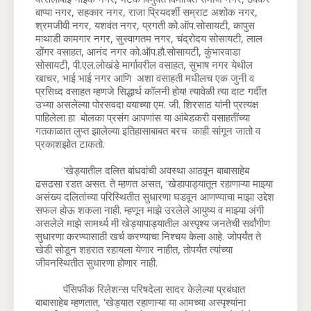
बाप्पा नगर, सहकार नगर, राजा प्रियदर्शी सम्राट अशोक नगर, 
श्रमजीवी नगर, यशवंत नगर, प्रगती को.ऑप.सोसायटी, कापुस 
माथाडी कामगार नगर, सुस्वागतम नगर, चंद्रोदय सोसायटी, लाल 
डोंगर वसाहत, आनंद नगर को.ऑप.हौ.सोसायटी, कुंभारवाडा 
सोसायटी, पी.एल.लोखंडे मार्गावरील वसाहत, सुभाष नगर येथील 
खाचर, भाई भाई नगर आणि  अशा वसाहती मधीलच एक जुनी व 
प्रसिध्द वसाहत म्हणजे सिद्धार्थ कॉलनी होय! त्यावेळी त्या दाट गर्दीत 
उभ्या असलेल्या पोरसवदा वयाच्या एम. जी. शिरसाठ यांनी प्रत्यक्ष 
पाहिलेला हा  बोलका प्रसंग आपणांस या आंबेडकरी वसाहतींच्या 
गतकाळात लुप्त झालेल्या इतिहासाबाबत बरच  काही सांगून जातो व 
प्रकाशझोत टाकतो. 
          'खेड्यातील दलित बांधवांची अवस्था आठवून बाबासाहेब 
ढसढसा रडत असत. ते म्हणत असत, ‘खेडापाड्यातून रहाणाऱ्या माझ्या 
असंख्य दलितांच्या परिस्थितीत सुधारणा घडवून आणण्याचा माझा उद्देश 
सफल होऊ शकला नाही. म्हणून माझे उरलेले आयुष्य व माझ्या अंगी 
असलेले माझे सामर्थ्य मी खेड्यापाड्यातील अस्पृश्य जनतेची सर्वांगीण 
सुधारणा करण्यासाठी खर्च करण्याचा निश्चय केला आहे. जोपर्यंत ते 
खेडी सोडून शहरात रहायला येणार नाहीत, तोपर्यंत त्यांच्या 
जीवनस्थितीत सुधारणा होणार नाही.
          पॅसिफीक रिलेशन्स परिषदेला सादर केलेल्या प्रबंधात 
बाबासाहेब म्हणतात, 'खेड्यात रहाणाऱ्या या आमच्या अस्पृश्यांना 