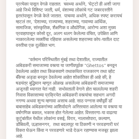
प्रत्येका पासून वेगळे राहतात.  
चवथ्या अर्थाने, 'घेट्टो ही अशी जागा 
आहे जिथे विशिष्ट जाती, धर्म, वंशाच्या लोकांचे गट जबरदस्तीने 
इतरांपासून वेगळे केले जातात. 
 पाचव्या अर्थाने, अधिक स्पष्ट करायचं 
म्हटलं तर, 'देशाच्या, राज्याच्या, शहराच्या, गावाच्या आर्थिक, 
सामाजिक, सांस्कृतिक, शैक्षणिक व औद्योगिक, आरोग्य अशा मुख्य 
प्रवाहापासून कोसो दूर, अलग थलग केलेल्या वंचित, उपेक्षित आणि 
नाकारलेल्या व्यक्तींचा रहिवास असलेल्या शहराच्या कोप-यातील दाट 
वस्तीचा एक दुर्लक्षित भाग.
          "वर्तमान परिस्थितीत मुंबई तथा देशातील, राज्यातील 
आंबेडकरी समाजाच्या वस्त्या या जाणीवपूर्वक "Ghettos" बनवून 
ठेवलेल्या आहेत तथा किळसवाणे तथाकथित राजकारण तथा व्होट 
बॅंकेचा अड्डा बनवून ठेवलेल्या आहेत शोकांतिका ही आहे की, हे 
षडयंत्र बुद्धिमान म्हणून ओळख असलेल्या आंबेडकरी समाजाच्या 
अजूनही ध्यानात येतं नाही.  सभोवताली वेगाने होत चाललेल्या शहरी 
निवास विकासाच्या प्रक्रियेत आंबेडकरी वस्त्यांचा सहभाग अगदी 
नगण्य अथवा शुन्य म्हणावा असाच आहे. साठ पन्नास वर्षांपूर्वी डॉ 
बाबासाहेब आंबेडकरांच्या आशिर्वादाने अस्तित्वात आलेल्या या वस्त्या या 
वर्षागणिक बकाल, भकास होत गेलेल्या आहेत. विस्तारणा-या वाढत्या 
कुटुंबांतील येथील लोकांना वसई, विरार, नालासोपारा, कल्याण, 
डोंबिवली, उल्हासनगर,  तथा बदलापूर या ठिकाणी न परवडणारी घरं 
विकत घेऊन किंवा न परवडणारे भाडे देऊन रहाण्यास मजबूर झाला 
आहे.