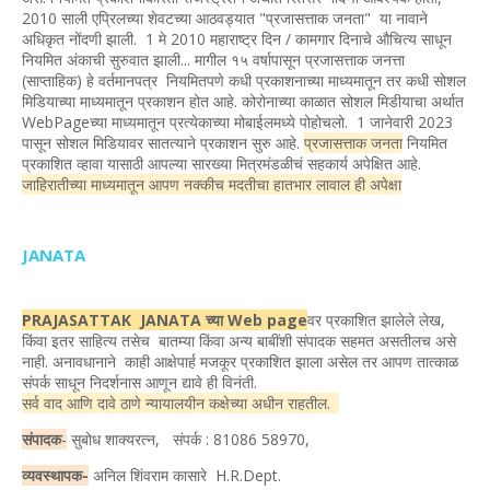
2010 साली एप्रिलच्या शेवटच्या आठवड्यात "प्रजासत्ताक जनता" या नावाने
अधिकृत नोंदणी झाली. 1 मे 2010 महाराष्ट्र दिन / कामगार दिनाचे औचित्य साधून
नियमित अंकाची सुरुवात झाली... मागील १५ वर्षापासून प्रजासत्ताक जनत्ता
(साप्ताहिक) हे वर्तमानपत्र नियमितपणे कधी प्रकाशनाच्या माध्यमातून तर कधी सोशल
मिडियाच्या माध्यमातून प्रकाशन होत आहे. कोरोनाच्या काळात सोशल मिडीयाचा अर्थात
WebPageच्या माध्यमातून प्रत्येकाच्या मोबाईलमध्ये पोहोचलो. 1 जानेवारी 2023
पासून सोशल मिडियावर सातत्याने प्रकाशन सुरु आहे.
प्रजासत्ताक जनता
नियमित
प्रकाशित व्हावा यासाठी आपल्या सारख्या मित्रमंडळीचं सहकार्य अपेक्षित आहे.
जाहिरातीच्या माध्यमातून आपण नक्कीच मदतीचा हातभार लावाल ही अपेक्षा
JANATA
PRAJASATTAK JANATA च्या Web page
वर प्रकाशित झालेले लेख,
किंवा इतर साहित्य तसेच बातम्या किंवा अन्य बाबींशी संपादक सहमत असतीलच असे
नाही. अनावधानाने काही आक्षेपार्ह मजकूर प्रकाशित झाला असेल तर आपण तात्काळ
संपर्क साधून निदर्शनास आणून द्यावे ही विनंती.
सर्व वाद आणि दावे ठाणे न्यायालयीन कक्षेच्या अधीन राहतील.
संपादक
-
सुबोध शाक्यरत्न, संपर्क : 81086 58970,
व्यवस्थापक-
अनिल शिंवराम कासारे H.R.Dept.