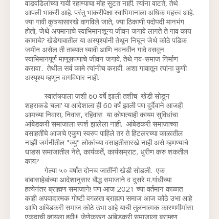
वाडवडिलांच्या गावी रहाण्याचा मोह सुटत नाही. त्यांना वाटते, तेथे 
आपली भाकरी आहे. परंतु भाकरीपेक्षा स्वाभिमानाला अधिक महत्त्व आहे. 
ज्या गावी कुत्र्यासारखे वागविले जाते, ज्या ठिकाणी पदोपदी मानभंग 
होतो, जेथे अपमानाचे स्वाभिमानशून्य जीवन जगावे लागते ते गाव काय 
कामाचे? खेडेगावातील या अस्पृश्यांनी तेथून निघून जेथे कोठे पडिक 
जमीन असेल ती ताब्यात घ्यावी आणि नवनवीन गावे वसवून 
स्वाभिमानपूर्ण माणूसपणाचे जीवन जगावे. तेथे नव-समाज निर्माण 
करावा'.  तेथील सर्व कामे त्यांनीच करावी. अशा गावातून त्यांना कुणी 
अस्पृश्य म्हणून वागविणार नाही.
          स्वातंत्र्याला जशी 60 वर्षे झाली तशीच 'खेडी सोडून 
शहराकडे चला' या आदेशाला ही 60 वर्षं झाली पण दुर्दैवाने आजही 
आमच्या निवारा, निवास, रहिवास  या कोणत्याही कायम सुविधांचा 
आंबेडकरी समाजाला स्पर्श झालेला नाही.  आंबेडकरी समाजाच्या 
वसाहतींचे आजचे एकुण स्वरुप पाहिले तर ते हिटलरच्या काळातील 
नाझी जर्मनीतील "ज्यु" लोकांच्या वसाहतीसारखे नाही असे म्हणण्याचे 
धाडस समाजातील नेते, कार्यकर्ते, कार्यसम्राट, धुरीण करु शकतील 
काय? 
          गेल्या ५० वर्षांत दोनच जातींनी खेडी सोडली.  एक 
बाबासाहेबांच्या आदेशानुसार बौद्ध समाजाने व दुसरे म.गांधीच्या 
हत्येनंतर ब्राह्मण समाजाने! पण आज 2021 च्या वर्तमान काळात 
काही अपवादात्मक गोष्टी वगळता ब्राह्मण समाज आज कोठे उभा आहे 
आणि आंबेडकरी समाज कोठे उभा आहे याची तुलनात्मक कारणमीमांसा 
एकदाची व्हायला हवी!!! जेणेकरून आंबेडकरी समाजाला ब्राम्हण 