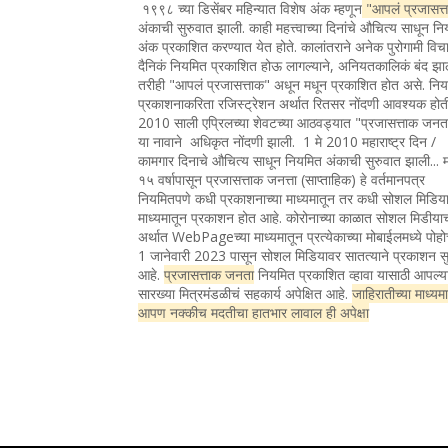
१९९८ च्या डिसेंबर महिन्यात विशेष अंक म्हणून
"आपलं प्रजासत्
अंकाची सुरुवात झाली. काही महत्त्वाच्या दिनांचे औचित्य साधून न
अंक प्रकाशित करण्यात येत होते. कालांतराने अनेक पुरोगामी विचा
दैनिकं नियमित प्रकाशित होऊ लागल्याने, अनियतकालिकं बंद झा
तरीही "आपलं प्रजासत्ताक" अधून मधून प्रकाशित होत असे. नि
प्रकाशनाकरिता रजिस्ट्रेशन अर्थात रितसर नोंदणी आवश्यक होत
2010 साली एप्रिलच्या शेवटच्या आठवड्यात "प्रजासत्ताक जन
या नावाने अधिकृत नोंदणी झाली. 1 मे 2010 महाराष्ट्र दिन /
कामगार दिनाचे औचित्य साधून नियमित अंकाची सुरुवात झाली... 
१५ वर्षापासून प्रजासत्ताक जनत्ता (साप्ताहिक) हे वर्तमानपत्र
नियमितपणे कधी प्रकाशनाच्या माध्यमातून तर कधी सोशल मिडिया
माध्यमातून प्रकाशन होत आहे. कोरोनाच्या काळात सोशल मिडीया
अर्थात WebPageच्या माध्यमातून प्रत्येकाच्या मोबाईलमध्ये पोह
1 जानेवारी 2023 पासून सोशल मिडियावर सातत्याने प्रकाशन सु
आहे.
प्रजासत्ताक जनता
नियमित प्रकाशित व्हावा यासाठी आपल्य
सारख्या मित्रमंडळीचं सहकार्य अपेक्षित आहे.
जाहिरातीच्या माध्यम
आपण नक्कीच मदतीचा हातभार लावाल ही अपेक्षा