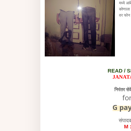
मध्ये आ
कोणाला 
वर फोन क
READ /
S
JANAT
निरंतर से
fo
G pa
संपाद
M 