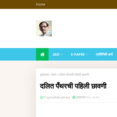
Home
2021
E-PAPER
प्रतिनिधी अर्ज
मुख्यपृष्ठ
पॅथर
दलित पँथरची पहिली छावणी
दलित पँथरची पहिली छावणी
Prajasattak Janata
ऑक्टोबर ११, २०२१