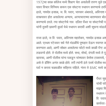
1972चा काळ कॉलेज मध्ये शिक्षण घेत असलेली तरुण मुले एकत
यावर विचार विनिमय करून एक संघटना स्थापन करण्याचे ठरविण्
ढाले, नामदेव ढसाळ, ज. वि. पवार, भास्कर अंबावडे, अविनाश म
वास्त्यावर होत असलेल्या अन्याय, अत्याचाराच्या बातम्यावर
करण्याचे ठरले. त्या संघटनेचे नाव दलित पँथर या संघटनेची प
यांनी दुसरी छावणी कुर्ला येथे स्थापन करावी अशी सूचना मांडल
राजा ढाले, ज वि पवार, अविनाश महातेकर, नामदेव ढसाळ अशी सर्
आले. प्रथम स्टेजवर सर्व नेते मंडळींचे पुष्पहार देऊन स्वाग
करण्यात आले, आणी सोबत असलेल्या फोटो मध्ये काळी पॅन्ट 
लडवय्ये होते. ते पोलीस मध्ये होते. सभा, मोर्चा, दंगली मध्ये ते
व्हायचा, आणी पोलीस यांना पकडून यांच्यावर केसेस टाकायचे,
असे ते डॅशिंग अनंत काळे होते. तरी त्यांनी 8ते 9वर्ष पोलीस म
पर्वा न करता चळवळीत सक्रिय राहिले. नंतर ते BMC मध्ये कामा
पँथर सुव
यांची फो
माझ्या 
स्थापन क
वि पवार
कार्यरत