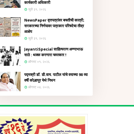
कार्यकारी अधिकारी
जुलै ३१, २०२६
NewsPaper वृत्तपत्रांवर बचतीची कात्री;
सरकारच्या निर्णयावर पत्रकार परिषदेचा तीव्र
आक्षेप
जुलै ३१, २०२६
JayantiSpecial साहित्यरत्न अण्णाभाऊ
साठे : थक्क करणारा चमत्कार !
ऑगस्ट ०१, २०२६
पद्मश्री डॉ. डी.वाय. पाटील यांचे वयाच्या 90 व्या
वर्षी कोल्हापूर येथे निधन
ऑगस्ट ०४, २०२६