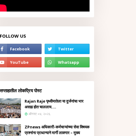
FOLLOW US
सप्ताहातील लोकप्रिय पोस्ट
Rajan Raje पृथ्वीमातेला या दुर्जनांचा भार
असह्य होत चाललाय....
ऑगस्ट ०४, २०२६
ZPnews अधिकारी-कर्मचाऱ्यांच्या सेवा विषयक
प्रश्नांना प्राधान्याने मार्गी लावणार – मुख्य