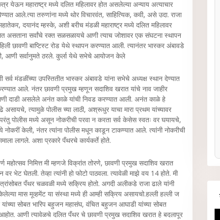
्र येऊन महाराष्ट्र मध्ये दलित महिलावर होत असलेल्या अन्याय अत्याचार
यात आले.त्या तरुणांना मध्ये थोर विचारवंत, साहित्यिक, कवी, असे उदा. राजा
हातेकर, दयानंद म्हस्के, अशी बरीच मंडळी महाराष्ट्र मध्ये दलित महिलावर
 बोलत असताना सर्वांचे रक्त सळसळायचे आणी त्याच जोशावर एक संघटना स्थापन
हिली छावणी बाप्टिस्ट रोड येथे स्थापन करण्यात आली. त्यानंतर भास्कर अंबावडे
ी, आणी सर्वानुमते ठरले. कुर्ला येथे सभेचे आयोजन केले
व मंडळींच्या उपस्तितीत भास्कर अंबावडे यांना सभेचे अध्यक्ष स्थान देण्यात
त करण्यात आले. नंतर छावणी प्रमुख म्हणून सदाशिव खरात यांचे नाव जाहीर
आणी दाडी असलेले अनंत काळे यांची निवड करण्यात आली. अनंत काळे हे
 पुढे असायचे, त्यामुळे पोलीस च्या लाठी, अश्रूधुर याचा मारा प्रथम यांच्यावर
 परंतु पोलीस मध्ये असून नोकरीची परवा न करता सर्व केसेस स्वतः वर घयायचे,
ध्ये नोकरीं केली, नंतर त्यांना पोलीस मधून काडून टाकण्यात आले. त्यांनी नोकरीची
ला लागले. अशा प्रकारे पँथरचे कार्यकर्ते होते.
र्ण महोत्सव निमित्त मी म्हणजे विक्रांत तोरणे, छावणी प्रमुख सदाशिव खरात
न वर भेट घेतली. तेव्हा त्यांनी हो फोटो पाठवला. त्यावेळी माझे वय 14 होते. मी
मित्रांसोबत पँथर चळवळी मध्ये सक्रिय होतो. अगदी अलीकडे राजा ढाले यांनी
ेलेल्या मास मूव्हमेंट या संस्था मध्ये ही आम्ही सक्रिय असायचो.हल्ली हल्ली ज
 यांच्या सोबत भारिप बहुजन महासंघ, वंचित बहुजन आघाडी यांच्या सोबत
 आहोत. आणी त्यावेळचे दलित पँथर चे छावणी प्रमुख सदाशिव खरात हे बदलापूर