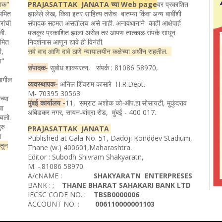
ताक"
PRAJASATTAK JANATA च्या Web page
वर प्रकाशित
ियमित
झालेले लेख, किंवा इतर साहित्य तसेच बातम्या किंवा अन्य बाबींशी
रांची
संपादक सहमत असतीलच असे नाही. अनावधानाने काही आक्षेपार्ह
ली.
मजकूर प्रकाशित झाला असेल तर आपण तात्काळ संपर्क साधून
यमित
निदर्शनास आणून द्यावे ही विनंती.
ी,
सर्व वाद आणि दावे ठाणे न्यायालयीन कक्षेच्या अधीन राहतील.
ता"
संपादक
-
सुबोध शाक्यरत्न, संपर्क : 81086 58970,
मागील
व्यवस्थापक-
अनिल शिंवराम कासारे H.R.Dept.
M- 70395 30563
च्या
मुंबई कार्यालय -
11, सम्राट अशोक को-ऑप.हा.सोसायटी, मुकुंदराव
चा
आंबेडकर नगर, सायन-बांद्रा रोड, मुंबई - 400 017.
ोचलो.
रु
PRAJASATTAK JANATA
ा
Published at Gala No. 51, Dadoji Konddev Stadium,
ातून
Thane (w.) 400601,Maharashtra.
Editor : Subodh Shivram Shakyaratn,
M. -.81086 58970.
A/cNAME :
SHAKYARATN ENTERPRESES
BANK : ;
THANE BHARAT SAHAKARI BANK LTD
IFCSC CODE NO. :
TBSB0000006
ACCOUNT NO. :
006110000001103