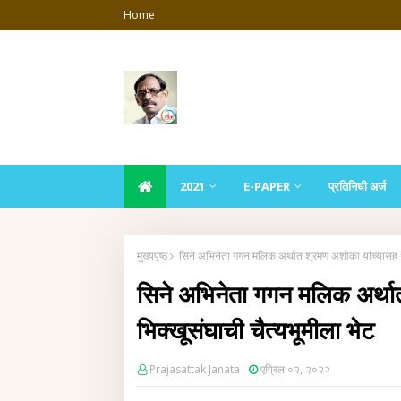
Home
2021
E-PAPER
प्रतिनिधी अर्ज
मुख्यपृष्ठ
सिने अभिनेता गगन मलिक अर्थात श्रमण अशोका यांच्यासह था
सिने अभिनेता गगन मलिक अर्था
भिक्खूसंघाची चैत्यभूमीला भेट
Prajasattak Janata
एप्रिल ०२, २०२२