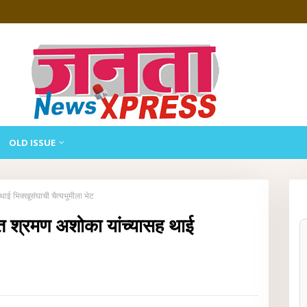
OLD ISSUE
ई भिक्खूसंघाची चैत्यभूमीला भेट
त श्रमण अशोका यांच्यासह थाई