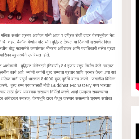
न मलिक अर्थात श्रमण अशोका यांनी आज २ एप्रिल रोजी दादर चैत्त्यभूमीला भेट
े शहर, बैंकॉक येथील वॉट थोंग बुद्धिस्ट टेम्पल या ठिकाणी श्रामणेर दिक्षा
ारतीय बौद्ध महासभेचे कार्याध्यक्ष भीमराव आंबेडकर आणि पदाधिकारी तसेच प्रज्ञा
ासिका बहुसंख्येने उपस्थित होते.
 अशोकानी बुद्धिस्ट मोनेस्ट्री (निवासी) 84 हजार स्तूप निर्माण केले. सम्राट
ीय कार्य आहे. ज्यांनी ज्यांनी बुध्द धम्माचा प्रचार आणि प्रसार केला ,त्या सर्व
मलिक यांनी संपूर्ण भारतात 84000 बुध्द मूर्तीचे वाटप करणे. जगातील विभिन्न
ापना करणे. बुध्द धम्म प्रचारासाठी मोठी Buddhist Monastery मध्य भारतात
म प्रचार साठी ईतर आवश्यक संसाधन निर्मिती करणे. आदी उपक्रम राबवण्याचा
हेब आंबेडकर स्मारक, चैत्त्यभूमि दादर येथून करणार असल्याचे श्रमण अशोका