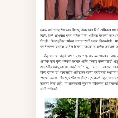
मुंबई- आंतरराष्ट्रीय थाई भिक्खु संघासोबत सिने अभिनेता गग
दिली. सिने अभिनेता गगन मलिक यांनी थाईलंड देशाच्या राजधानीच
घेतली. चैत्यभूमीवर त्यांच्या स्वागतासाठी भदन्त विनयबोधी, भ
प्रतिष्ठानचे अध्यक्ष अनिल शिवराम कासारे व अनेक उपासक-उप
बौद्ध धम्माचा संपूर्ण जगात प्रचार-प्रसार करण्यासाठी सम्राट
अशोक यांचे बुध्द धम्माचा प्रचार आणि प्रसार करण्यासाठी अतुलन
आदरणीय महापुरुषांचा आदर्श समोर ठेवून ,वर्तमान काळात गगन 
बौध्द देशात डॉ. बाबासाहेब आंबेडकर यांच्या प्रतिमेची स्थ
स्थापन करणे. भिक्खु प्रशिक्षण केंद्र सुरू करणे. बुध्द धम्
संकल्प केला आहे. या संकल्पाची सुरुवात बोधिसत्व डॉ.बाबासा
यांनी सांगितले.