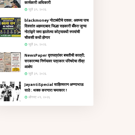
कार्यकारी अधिकारी
जुलै ३१, २०२६
blackmoney नोटाबंदीचे दशक; अवघ्या पाच
दिवसांत अहमदाबाद जिल्हा सहकारी बँकेत जुन्या
नोटांद्वारे जमा झालेल्या कोट्यावधी रुपयांची
चौकशी कधी होणार
जुलै ३०, २०२६
NewsPaper वृत्तपत्रांवर बचतीची कात्री;
सरकारच्या निर्णयावर पत्रकार परिषदेचा तीव्र
आक्षेप
जुलै ३१, २०२६
JayantiSpecial साहित्यरत्न अण्णाभाऊ
साठे : थक्क करणारा चमत्कार !
ऑगस्ट ०१, २०२६