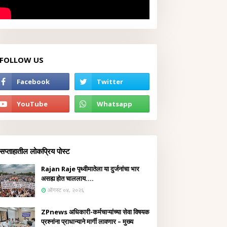
FOLLOW US
सप्ताहातील लोकप्रिय पोस्ट
Rajan Raje पृथ्वीमातेला या दुर्जनांचा भार
असह्य होत चाललाय....
ऑगस्ट ०४, २०२६
ZPnews अधिकारी-कर्मचाऱ्यांच्या सेवा विषयक
प्रश्नांना प्राधान्याने मार्गी लावणार – मुख्य