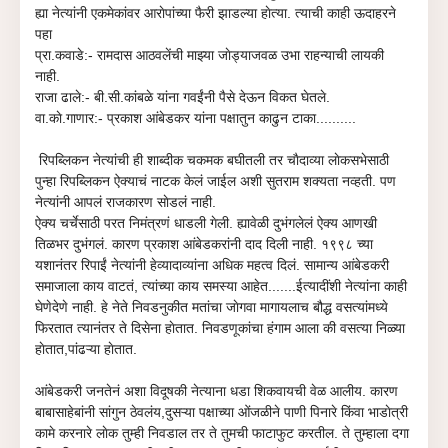
ह्या नेत्यांनी एकमेकांवर आराेपांच्या फैरी झाडल्या हाेत्या. त्याची काही ऊदाहरने
पहा
प्रा.कवाडे:- रामदास आठवलेंची माझ्या जाेड्याजवळ उभा राहन्याची लायकी
नाही.
राजा ढाले:- बी.सी.कांबळे यांना गवईंनी पैसे देऊन विकत घेतले.
वा.काे.गाणार:- प्रकाश आंबेडकर यांना पक्षातुन काढुन टाका..........
रिपब्लिकन नेत्यांची ही शाब्दीक चकमक बघीतली तर चाैदाव्या लाेकसभेसाठी
पुन्हा रिपब्लिकन ऐक्याचं नाटक केलं जाईल अशी सुतराम शक्यता नव्हती. पण
नेत्यांनी आपलं राजकारण साेडलं नाही.
ऐक्य चर्चेसाठी परत निमंत्रणं धाडली गेली. ह्यावेळी दुभंगलेलं ऐक्य आणखी
तिळभर दुभंगलं. कारण प्रकाश आंबेडकरांनी दाद दिली नाही. १९९८ च्या
यशानंतर रिपाईं नेत्यांनी हेव्यादाव्यांना अधिक महत्व दिलं. सामान्य आंबेडकरी
समाजाला काय वाटतं, त्यांच्या काय समस्या आहेत.......ईत्यादींशी नेत्यांना काही
घेणेदेणे नाही. हे नेते निवडनुकीत मतांचा जाेगवा मागायलाच बौद्ध वसत्यांमध्ये
फिरतात त्यानंतर ते दिसेना हाेतात. निवडणूकांचा हंगाम आला की वसत्या निळ्या
हाेतात,पांढऱ्या हाेतात.
आंबेडकरी जनतेनं अशा विदूषकी नेत्याना धडा शिकवायची वेळ आलीय. कारण
बाबासाहेबांनी सांगुन ठेवलंय,दुसऱ्या पक्षाच्या ओंजळीने पाणी पिनारे किंवा भाडाेत्री
कामे करनारे लाेक तुम्ही निवडाल तर ते तुमची फाटाफुट करतील. ते तुम्हाला दगा