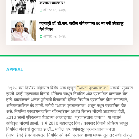
करणारा चमत्कार !
ऑगस्ट ०१, २०२६
पद्मश्री डॉ. डी.वाय. पाटील यांचे वयाच्या 90 व्या वर्षी कोल्हापूर
येथे निधन
ऑगस्ट ०४, २०२६
APPEAL
१९९८ च्या डिसेंबर महिन्यात विशेष अंक म्हणून
"आपलं प्रजासत्ताक"
अंकाची सुरुवात
झाली. काही महत्त्वाच्या दिनांचे औचित्य साधून नियमित अंक प्रकाशित करण्यात येत
होते. कालांतराने अनेक पुरोगामी विचारांची दैनिकं नियमित प्रकाशित होऊ लागल्याने,
अनियतकालिकं बंद झाली. तरीही "आपलं प्रजासत्ताक" अधून मधून प्रकाशित होत
असे. नियमित प्रकाशनाकरिता रजिस्ट्रेशन अर्थात रितसर नोंदणी आवश्यक होती,
2010 साली एप्रिलच्या शेवटच्या आठवड्यात "प्रजासत्ताक जनता" या नावाने
अधिकृत नोंदणी झाली. 1 मे 2010 महाराष्ट्र दिन / कामगार दिनाचे औचित्य साधून
नियमित अंकाची सुरुवात झाली... मागील १५ वर्षापासून प्रजासत्ताक जनत्ता
(साप्ताहिक) हे वर्तमानपत्र नियमितपणे कधी प्रकाशनाच्या माध्यमातून तर कधी सोशल