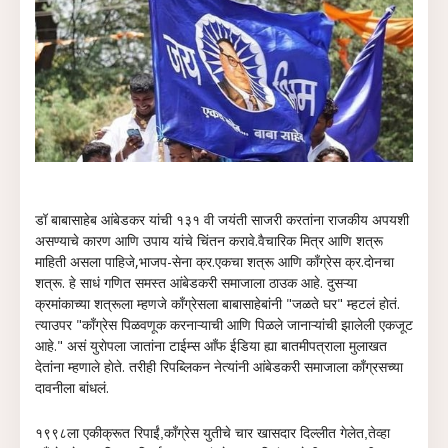
डॉ बाबासाहेब आंबेडकर यांची १३१ वी जयंती साजरी करतांना राजकीय अपयशी
असण्याचे कारण आणि उपाय यांचे चिंतन करावे.वैचारिक मित्र आणि शत्रू
माहिती असला पाहिजे,भाजप-सेना क्र.एकचा शत्रू आणि काँग्रेस क्र.दाेनचा
शत्रू. हे साधं गणित समस्त आंबेडकरी समाजाला ठाउक आहे. दुसऱ्या
क्रमांकाच्या शत्रूला म्हणजे काँग्रेसला बाबासाहेबांनी "जळते घर" म्हटलं हाेतं.
त्याउपर "काँग्रेस पिळवणूक करनाऱ्याची आणि पिळले जानाऱ्यांची झालेली एकजूट
आहे." असं युराेपला जातांना टाईम्स आँफ ईडिया ह्या बातमीपत्राला मुलाखत
देतांना म्हणाले हाेते. तरीही रिपब्लिकन नेत्यांनी आंबेडकरी समाजाला काँग्रसच्या
दावनीला बांधलं.
१९९८ला एकीक्रूत रिपाईं,काँग्रेस युतीचे चार खासदार दिल्लीत गेलेत,तेव्हा