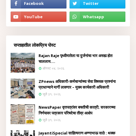
सप्ताहातील लोकप्रिय पोस्ट
Rajan Raje पृथ्वीमातेला या दुर्जनांचा भार असह्य होत
चाललाय....
ऑगस्ट ०४, २०२६
ZPnews अधिकारी-कर्मचाऱ्यांच्या सेवा विषयक प्रश्नांना
प्राधान्याने मार्गी लावणार – मुख्य कार्यकारी अधिकारी
जुलै ३१, २०२६
NewsPaper वृत्तपत्रांवर बचतीची कात्री; सरकारच्या
निर्णयावर पत्रकार परिषदेचा तीव्र आक्षेप
जुलै ३१, २०२६
JayantiSpecial साहित्यरत्न अण्णाभाऊ साठे : थक्क