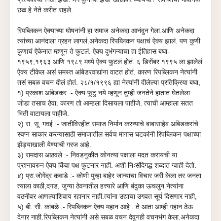
छळ हे नेते करीत राहले.
रिपब्लिकन ऐक्याच्या घाेषनांनी हा समाज अनेकदा आनंदुन गेला.आणि अनेकदा
त्यांच्या आनंदाला ग्रहन लागलं.अनेकदा रिपब्लिकन पक्षाचं ऐक्य झालं. पण कुणी
कुणाचं ऐकेनात म्हणून ते फुटलं. ऐक्य दुभंगन्याचा हा ईतिहास बघा-
१९५९,१९६३ आणि १९८९ मध्ये ऐक्य फुटलं हाेतं. ६ डिसेंबर १९९५ ला झालेलं
ऐक्य टीकेल असं समस्त आंबेडरवाद्यांना वाटत हाेतं. कारण रिपब्लिकन नेत्यांनी
तसं सबळ वचन दीलं हाेतं. २८/१/१९९६ ह्या नेत्यांनी दीलेल्या प्रतिक्रिया बघा,
१) प्रकाश आंबेडकर :- ऐक्य फूटु नये म्हणून तुम्ही जनतेने हातात घेतलेला
जाेडा तसाच ठेवा. कारण ताे आम्हला दिसायला पाहीजे. त्याची आम्हाला सतत
भिती वाटायला पाहीजे.
२) रा. सू. गवई :- जातीविरहीत समाज निर्मान करन्याचे बाबासाहेब आंबेडकरांचे
स्वप्न साकार करन्यासाठी समाजातील सर्वच मागास घटकांनी रिपब्लिकन पक्षाच्या
झेंड्याखाली येण्याची गरज आहे.
३) रामदास आठवले :- निवडनुकीत काेनत्या पक्षाला मदत करायची या
प्रश्नावरुन ऐक्य किंवा पक्ष फुटनार नाही. अशी निःसंदिगद्ध शब्दात ग्वाही देताे.
४) प्रा.जाेगेंद्र कवाडे :- काेणी पुन्हा बाहेर जान्याचा विचार जरी केला तर जनता
त्याला काठी,दगड, जुन्या ठेवनातील हत्त्यारे आणि बंदुका ऊचलुन नेत्यांना
वठनीवर आणल्याशिवाय रहानार नाही.त्यांना उद्याचा उगवत सूर्य दिसणार नाही,
५) बी. सी. कांबळे :- रिपब्लिकन ऐक्य महान आहे . ते आता आम्ही गहान ठेऊ
देनार नाही.रिपब्लिकन नेत्यांनी असे सबळ वचन देवुनही वचनभंग केला.अनेकदा