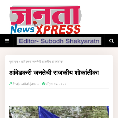
मुख्यपृष्ठ
आंबेडकरी जनतेची राजकीय शाेकांतीका
आंबेडकरी जनतेची राजकीय शाेकांतीका
Prajasattak Janata
एप्रिल १६, २०२२