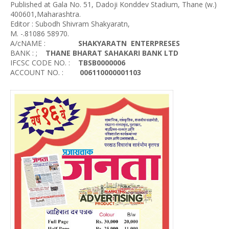
Published at Gala No. 51, Dadoji Konddev Stadium, Thane (w.)
400601,Maharashtra.
Editor : Subodh Shivram Shakyaratn,
M. -.81086 58970.
A/cNAME :
SHAKYARATN ENTERPRESES
BANK : ;
THANE BHARAT SAHAKARI BANK LTD
IFCSC CODE NO. :
TBSB0000006
ACCOUNT NO. :
006110000001103