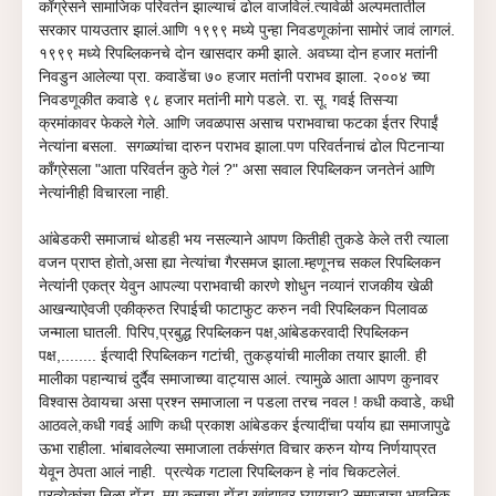
काँग्रेसने सामाजिक परिवर्तन झाल्याचं ढाेल वाजविलं.त्यावेळी अल्पमतातील
सरकार पायउतार झालं.आणि १९९९ मध्ये पुन्हा निवडणूकांना सामाेरं जावं लागलं.
१९९९ मध्ये रिपब्लिकनचे दाेन खासदार कमी झाले. अवघ्या दाेन हजार मतांनी
निवडुन आलेल्या प्रा. कवाडेंचा ७० हजार मतांनी पराभव झाला. २००४ च्या
निवडणूकीत कवाडे ९८ हजार मतांनी मागे पडले. रा. सू. गवई तिसऱ्या
क्रमांकावर फेकले गेले. आणि जवळपास असाच पराभवाचा फटका ईतर रिपाईं
नेत्यांना बसला. सगळ्यांचा दारुन पराभव झाला.पण परिवर्तनाचं ढाेल पिटनाऱ्या
काँग्रेसला "आता परिवर्तन कुठे गेलं ?" असा सवाल रिपब्लिकन जनतेनं आणि
नेत्यांनीही विचारला नाही.
आंबेडकरी समाजाचं थाेडही भय नसल्याने आपण कितीही तुकडे केले तरी त्याला
वजन प्राप्त हाेताे,असा ह्या नेत्यांचा गैरसमज झाला.म्हणूनच सकल रिपब्लिकन
नेत्यांनी एकत्र येवुन आपल्या पराभवाची कारणे शाेधुन नव्यानं राजकीय खेळी
आखन्याऐवजी एकीक्रुत रिपाईची फाटाफुट करुन नवी रिपब्लिकन पिलावळ
जन्माला घातली. पिरिप,प्रबुद्ध रिपब्लिकन पक्ष,आंबेडकरवादी रिपब्लिकन
पक्ष,........ ईत्यादी रिपब्लिकन गटांची, तुकड्यांची मालीका तयार झाली. ही
मालीका पहान्याचं दुर्दैव समाजाच्या वाट्यास आलं. त्यामुळे आता आपण कुनावर
विश्वास ठेवायचा असा प्रश्न समाजाला न पडला तरच नवल ! कधी कवाडे, कधी
आठवले,कधी गवई आणि कधी प्रकाश आंबेडकर ईत्यादींचा पर्याय ह्या समाजापुढे
ऊभा राहीला. भांबावलेल्या समाजाला तर्कसंगत विचार करुन याेग्य निर्णयाप्रत
येवून ठेपता आलं नाही. प्रत्येक गटाला रिपब्लिकन हे नांव चिकटलेलं.
प्रत्येकांचा निळा झेंडा. मग कुनाचा झेंडा खांद्यावर घ्यायचा? समाजाचा भावनिक