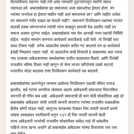
दिल्याशिवाय राहनार नाही.तरी अशा नामधारी पुढाऱ्यांपासुन सर्वांनी सावध
राहायला हवे. बाबासाहेबांचा ह्या समाजाला असा सावधतेचा ईशारा हाेता. मग
त्यांच्या जनतेला हा ईशारा माहीत नाही असं समजायचं का? आणि माहीत असेल
तर समाजाने गंभीर दखल का घेतली नाही? समाजाने रिपब्लिकन पक्षांच्या गटांवर
मालकी हक्क सांगनाऱ्यांना त्यांची जागा दाखवुन द्यायची वेळ आलीय.नाही तर
समाज असाच दुभंगत जाईल. बाबासाहेबांचं नाव घेत आनखी नव्या पक्षांची निर्मिती
हाेईल. गवईंचं समर्थन करनारा कार्यकर्ता कवाडेंकडे उडी घेताे. ताे तिथेही फार
काळ टीकत नाही. लगेच आठवलेंचं समर्थन करीत गट बदलताे.पण हा कार्यकर्ता
ईथेही निष्ठावंत राहात नाही. ताे आठवलेंना कधी विसरताे हे कळायच्या आत त्याचं
नाव प्रकाश आंबेडकरांच्या समर्थकांच्या यादीत बघावयास मिळते. आणि तिथेही
राजकीय भविष्य दिसत नाही म्हणून ताे सेना भाजप काँग्रेसचे तळवे चाटताे.
पायातील जाेडा बदलावा तसा रिपब्लिकन कार्यकर्ता पक्ष बदलताे.
बाबासाहेबांच्या कल्पनेतुन जन्मास आलेल्या रिपब्लिकन पक्षाची चाैफेर परवड
झालीय. सर्व गटांचं अस्तीत्व धाेक्यात आलंय.आंबेडकरी समाजाला चिंतनशिल
करनारी ही गंभिर बाब आहे. आंबेडकरी समाजाची ही फार माेठी शाेकांतिका आहे.डॉ
बाबासाहेब आंबेडकर यांची जयंती साजरी करतांना त्यांच्या राजकीय चळवळीचा
हिशेब कोणी मांडत नाही, म्हणूनच शत्रूच्या पैसावर भिम जयंती साजरी करणे
थांबवा स्वबळावर स्वाभिमानी बनून १३१ वी भिम जयंती साजरी केली
तरच आंबेडकरी जनतेची राजकीय शाेकांतीका थांबेल,नव्हे ती थांबलीच
पाहिजे.तरच खऱ्या अर्थाने डॉ.बाबासाहेब आंबेडकर यांच्या विचारांचा जय जय
कार होईल.