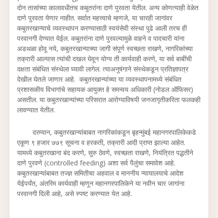
दोन तासांच्या कालावधीतच कबुतरांना दाणे पुरवता येतील. अन्य कोणत्याही वेळेत
दाणे पुरवता येणार नाहीत. सर्वात महत्त्वाचे म्हणजे, या चारही जागांवर
कबुतरखान्याचे व्यवस्थापन करण्यासाठी स्वयंसेवी संस्था पुढे आली तरच ही
परवानगी देण्यात येईल. कबुतरांना दाणे पुरवल्यामुळे वाहने व पादचारी यांना
अडथळा होवू नये, कबुतरखान्याच्या जागी संपूर्ण स्वच्छता राखणे, नागरिकांच्या
तक्रारी आल्यास त्यांची दखल घेवून योग्य ती कार्यवाही करणे, या सर्व बाबींची
दक्षता संबंधित संस्थेला घ्यावी लागेल. त्याअनुषंगाने संस्थेकडून प्रतिज्ञापत्र
देखील घेतले जाणार आहे. कबुतरखान्यांच्या या व्यवस्थापनामध्ये संबंधित
प्रशासकीय विभागांचे सहायक आयुक्त हे समन्वय अधिकारी (नोडल ऑफिसर)
असतील. या कबुतरखान्यांच्या परिसरात आरोग्याविषयी जनजागृतीकरिता फलकही
लावण्यात येतील.
दरम्यान, कबुतरखान्यांबाबत नागरिकांकडून बृहन्मुंबई महानगरपालिकेकडे
एकूण ९ हजार ७७९ सूचना व हरकती, तक्रारी आदी प्राप्त झाल्या आहेत.
यामध्ये कबुतरखाना बंद करणे, सुरु ठेवणे, स्वच्छता राखणे, नियंत्रित पद्धतीने
दाणे पुरवणे (controlled feeding) अशा सर्व पैलुंचा समावेश आहे.
कबुतरखान्यांबाबत तज्ज्ञ समितीचा अहवाल व माननीय न्यायालयाचे आदेश
येईपर्यंत, अंतरिम कार्यवाही म्हणून महानगरपालिकेने या नवीन चार जागांना
परवानगी दिली आहे, असे स्पष्ट करण्यात येत आहे.