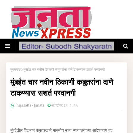
मुख्यपृष्ठ
मुंबईत चार नवीन ठिकाणी कबुतरांना दाणे टाकण्यास सशर्त परवानगी
मुंबईत चार नवीन ठिकाणी कबुतरांना दाणे
टाकण्यास सशर्त परवानगी
Prajasattak Janata
ऑक्टोबर ३१, २०२५
मुंबईतील विद्यमान कबुतरखाने माननीय उच्च न्यायालयाच्या आदेशान्वये बंद