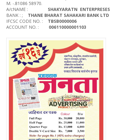
M. -.81086 58970.
A/cNAME :
SHAKYARATN ENTERPRESES
BANK : ;
THANE BHARAT SAHAKARI BANK LTD
IFCSC CODE NO. :
TBSB0000006
ACCOUNT NO. :
006110000001103