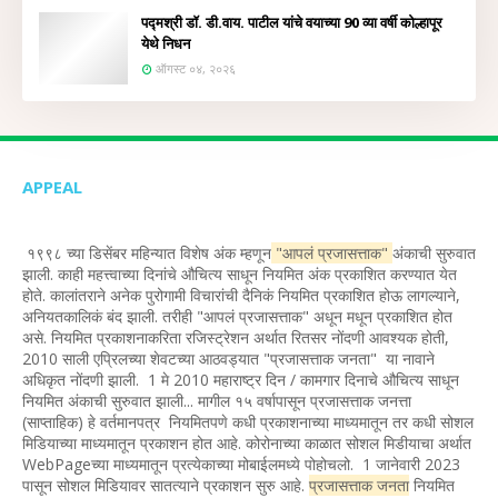
पद्मश्री डॉ. डी.वाय. पाटील यांचे वयाच्या 90 व्या वर्षी कोल्हापूर
येथे निधन
ऑगस्ट ०४, २०२६
APPEAL
१९९८ च्या डिसेंबर महिन्यात विशेष अंक म्हणून
"आपलं प्रजासत्ताक"
अंकाची सुरुवात
झाली. काही महत्त्वाच्या दिनांचे औचित्य साधून नियमित अंक प्रकाशित करण्यात येत
होते. कालांतराने अनेक पुरोगामी विचारांची दैनिकं नियमित प्रकाशित होऊ लागल्याने,
अनियतकालिकं बंद झाली. तरीही "आपलं प्रजासत्ताक" अधून मधून प्रकाशित होत
असे. नियमित प्रकाशनाकरिता रजिस्ट्रेशन अर्थात रितसर नोंदणी आवश्यक होती,
2010 साली एप्रिलच्या शेवटच्या आठवड्यात "प्रजासत्ताक जनता" या नावाने
अधिकृत नोंदणी झाली. 1 मे 2010 महाराष्ट्र दिन / कामगार दिनाचे औचित्य साधून
नियमित अंकाची सुरुवात झाली... मागील १५ वर्षापासून प्रजासत्ताक जनत्ता
(साप्ताहिक) हे वर्तमानपत्र नियमितपणे कधी प्रकाशनाच्या माध्यमातून तर कधी सोशल
मिडियाच्या माध्यमातून प्रकाशन होत आहे. कोरोनाच्या काळात सोशल मिडीयाचा अर्थात
WebPageच्या माध्यमातून प्रत्येकाच्या मोबाईलमध्ये पोहोचलो. 1 जानेवारी 2023
पासून सोशल मिडियावर सातत्याने प्रकाशन सुरु आहे.
प्रजासत्ताक जनता
नियमित