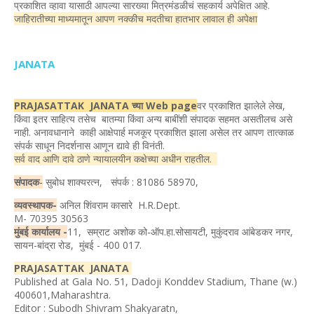
प्रकाशित व्हावा यासाठी आपल्या सारख्या मित्रमंडळीचं सहकार्य अपेक्षित आहे.
जाहिरातीच्या माध्यमातून आपण नक्कीच मदतीचा हातभार लावाल ही अपेक्षा
JANATA
PRAJASATTAK JANATA च्या Web page
वर प्रकाशित झालेले लेख,
किंवा इतर साहित्य तसेच बातम्या किंवा अन्य बाबींशी संपादक सहमत असतीलच असे
नाही. अनावधानाने काही आक्षेपार्ह मजकूर प्रकाशित झाला असेल तर आपण तात्काळ
संपर्क साधून निदर्शनास आणून द्यावे ही विनंती.
सर्व वाद आणि दावे ठाणे न्यायालयीन कक्षेच्या अधीन राहतील.
संपादक
-
सुबोध शाक्यरत्न, संपर्क : 81086 58970,
व्यवस्थापक-
अनिल शिंवराम कासारे H.R.Dept.
M- 70395 30563
मुंबई कार्यालय -
11, सम्राट अशोक को-ऑप.हा.सोसायटी, मुकुंदराव आंबेडकर नगर,
सायन-बांद्रा रोड, मुंबई - 400 017.
PRAJASATTAK JANATA
Published at Gala No. 51, Dadoji Konddev Stadium, Thane (w.)
400601,Maharashtra.
Editor : Subodh Shivram Shakyaratn,