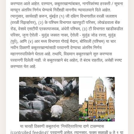
करण्यात आले आहेत. दरम्यान, कबुतरखान्यांबाबत, नागरिकांच्या हरकती / सूचना
मागवून अंतरिम निर्णय घेण्याचे निर्देशही माननीय न्यायालयाने दिले आहेत.
त्यानुसार, कार्यवाही करुन, मुंबईत (१) जी दक्षिण विभागातील वरळी जलाशय
(वरळी रिझर्व्हायर), (२) के पश्चिम विभागात खारफुटी परिसर, लोखंडवाला बॅक
रोड, वेसावे एसटीपी प्रकल्पाजवळ, अंधेरी पश्चिम, (३) टी विभागात खाडीकडील
परिसर, जुना ऐरोली - मुलुंड जकात नाका, ऐरोली - मुलुंड जोड रस्ता, मुलुंड
(पूर्व), आणि (४) आर मध्य विभागात गोराई मैदान, बोरिवली (पश्चिम) या चार
नवीन ठिकाणी कबुतरखान्यांसाठी परवानगी देण्याचा अंतरिम निर्णय
महानगरपालिकेने घेतला आहे. तथापि, विद्यमान कबुतरखाने सुरु करण्यास
परवानगी दिलेली नाही. जे कबुतरखाने बंद आहेत, ते बंदच राहतील, असेही स्पष्ट
करण्यात येत आहे.
या चारही ठिकाणी कबुतरांना 'नियंत्रितरित्या दाणे टाकण्यास
(controlled feeding)' परवानगी असेल. त्यानुसार, फक्त सकाळी ७ ते ९ या