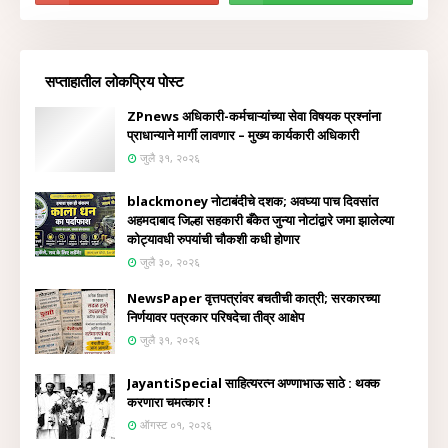
सप्ताहातील लोकप्रिय पोस्ट
ZPnews अधिकारी-कर्मचाऱ्यांच्या सेवा विषयक प्रश्नांना
प्राधान्याने मार्गी लावणार – मुख्य कार्यकारी अधिकारी
जुलै ३१, २०२६
blackmoney नोटाबंदीचे दशक; अवघ्या पाच दिवसांत
अहमदाबाद जिल्हा सहकारी बँकेत जुन्या नोटांद्वारे जमा झालेल्या
कोट्यावधी रुपयांची चौकशी कधी होणार
जुलै ३०, २०२६
NewsPaper वृत्तपत्रांवर बचतीची कात्री; सरकारच्या
निर्णयावर पत्रकार परिषदेचा तीव्र आक्षेप
जुलै ३१, २०२६
JayantiSpecial साहित्यरत्न अण्णाभाऊ साठे : थक्क
करणारा चमत्कार !
ऑगस्ट ०१, २०२६