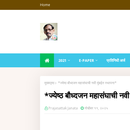
Home
2021
E-PAPER
प्रतिनिधी अर्ज
मुख्यपृष्ठ
*ज्येष्ठ बौध्दजन महासंघाची नवी मुंबईत स्थापना*
*ज्येष्ठ बौध्दजन महासंघाची नवी
Prajasattak Janata
नोव्हेंबर ११, २०२५