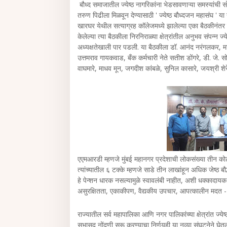
बौध्द समाजातील ज्येष्ठ नागरिकांना भेडसावणाऱ्या समस्यांची 
तरुण पिढीला मिळवून देण्यासाठी ' ज्येष्ठ बौध्दजन महासंघ ' 
खारघर येथील सत्याग्रह कॉलेजमध्ये झालेल्या एका बैठकीनंतर कर
केलेल्या त्या बैठकीला निरनिराळ्या क्षेत्रांतील अनुभव संपन्न ज्
अध्यक्षतेखाली पार पडली. या बैठकीला डॉ. आनंद नरंगलकर, मा
उत्तमराव गायकवाड, बँक कर्मचारी नेते सतीश डोंगरे, डी. जे.
वाघमारे, माधव मून, जगदीश कांबळे, सुनिल कासारे, जयश्री शेरे
एएमआरडी म्हणजे मुंबई महानगर प्रदेशाची लोकसंख्या तीन कोटीं
त्यांच्यातील ६ टक्के म्हणजे साडे तीन लाखांहून अधिक जेष्ठ बौ
हे पेन्शन धारक नसल्यामुळे स्वावलंबी नाहीत, अशी धक्कादायक मा
असुरक्षितता, एकाकीपण, वैद्यकीय उपचार, आपत्कालीन मदत - से
राज्यातील सर्व महापालिका आणि नगर पालिकांच्या क्षेत्रांत ज्ये
सभासद नोंदणी सुरू करण्याचा निर्णयही या नव्या संघटनेने घेत