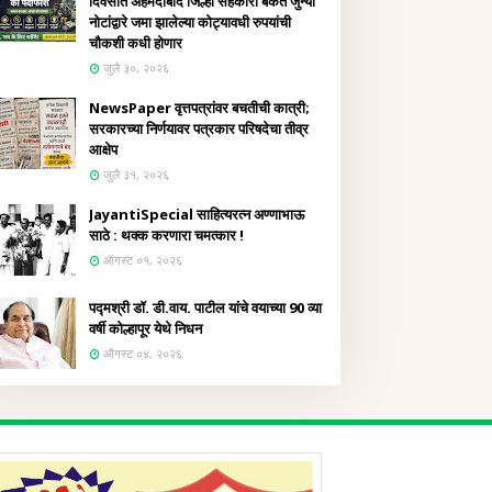
दिवसांत अहमदाबाद जिल्हा सहकारी बँकेत जुन्या
नोटांद्वारे जमा झालेल्या कोट्यावधी रुपयांची
चौकशी कधी होणार
जुलै ३०, २०२६
NewsPaper वृत्तपत्रांवर बचतीची कात्री;
सरकारच्या निर्णयावर पत्रकार परिषदेचा तीव्र
आक्षेप
जुलै ३१, २०२६
JayantiSpecial साहित्यरत्न अण्णाभाऊ
साठे : थक्क करणारा चमत्कार !
ऑगस्ट ०१, २०२६
पद्मश्री डॉ. डी.वाय. पाटील यांचे वयाच्या 90 व्या
वर्षी कोल्हापूर येथे निधन
ऑगस्ट ०४, २०२६