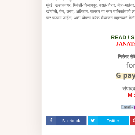
मुंबई, उल्हासनगर, भिवंडी-निजामपूर, वसई-विरार, मीरा-भाईं
खोपोली, पेण, उरण, अलिबाग, पालघर या नगर पालिकांचाही त्या
पार पाडला जाईल, अशी घोषणा ज्येष्ठ बौध्दजन महासंघाने केल
READ /
S
JANAT
निरंतर से
fo
G pa
संपाद
M 
Email-
Facebook
Twitter