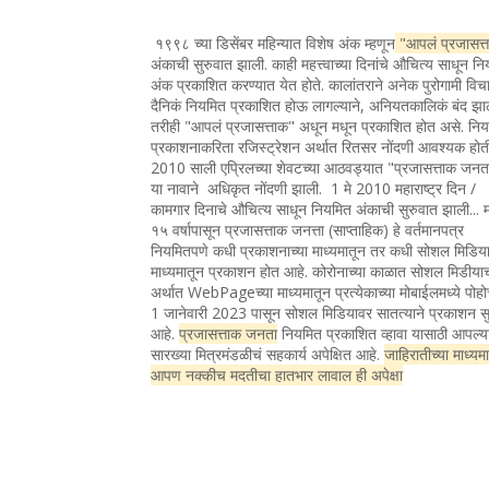
१९९८ च्या डिसेंबर महिन्यात विशेष अंक म्हणून
"आपलं प्रजासत्
अंकाची सुरुवात झाली. काही महत्त्वाच्या दिनांचे औचित्य साधून न
अंक प्रकाशित करण्यात येत होते. कालांतराने अनेक पुरोगामी विचा
दैनिकं नियमित प्रकाशित होऊ लागल्याने, अनियतकालिकं बंद झा
तरीही "आपलं प्रजासत्ताक" अधून मधून प्रकाशित होत असे. नि
प्रकाशनाकरिता रजिस्ट्रेशन अर्थात रितसर नोंदणी आवश्यक होत
2010 साली एप्रिलच्या शेवटच्या आठवड्यात "प्रजासत्ताक जन
या नावाने अधिकृत नोंदणी झाली. 1 मे 2010 महाराष्ट्र दिन /
कामगार दिनाचे औचित्य साधून नियमित अंकाची सुरुवात झाली... 
१५ वर्षापासून प्रजासत्ताक जनत्ता (साप्ताहिक) हे वर्तमानपत्र
नियमितपणे कधी प्रकाशनाच्या माध्यमातून तर कधी सोशल मिडिया
माध्यमातून प्रकाशन होत आहे. कोरोनाच्या काळात सोशल मिडीया
अर्थात WebPageच्या माध्यमातून प्रत्येकाच्या मोबाईलमध्ये पोह
1 जानेवारी 2023 पासून सोशल मिडियावर सातत्याने प्रकाशन सु
आहे.
प्रजासत्ताक जनता
नियमित प्रकाशित व्हावा यासाठी आपल्य
सारख्या मित्रमंडळीचं सहकार्य अपेक्षित आहे.
जाहिरातीच्या माध्यम
आपण नक्कीच मदतीचा हातभार लावाल ही अपेक्षा