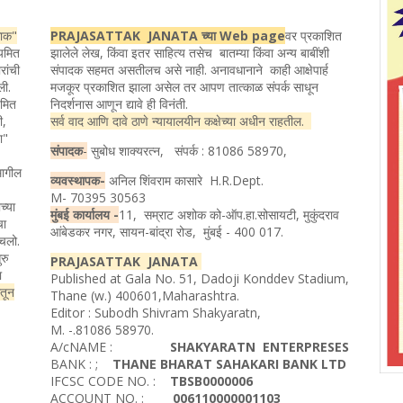
ताक"
PRAJASATTAK JANATA च्या Web page
वर प्रकाशित
ियमित
झालेले लेख, किंवा इतर साहित्य तसेच बातम्या किंवा अन्य बाबींशी
रांची
संपादक सहमत असतीलच असे नाही. अनावधानाने काही आक्षेपार्ह
ली.
मजकूर प्रकाशित झाला असेल तर आपण तात्काळ संपर्क साधून
यमित
निदर्शनास आणून द्यावे ही विनंती.
ी,
सर्व वाद आणि दावे ठाणे न्यायालयीन कक्षेच्या अधीन राहतील.
ता"
संपादक
-
सुबोध शाक्यरत्न, संपर्क : 81086 58970,
मागील
व्यवस्थापक-
अनिल शिंवराम कासारे H.R.Dept.
M- 70395 30563
च्या
मुंबई कार्यालय -
11, सम्राट अशोक को-ऑप.हा.सोसायटी, मुकुंदराव
चा
आंबेडकर नगर, सायन-बांद्रा रोड, मुंबई - 400 017.
ोचलो.
रु
PRAJASATTAK JANATA
ा
Published at Gala No. 51, Dadoji Konddev Stadium,
ातून
Thane (w.) 400601,Maharashtra.
Editor : Subodh Shivram Shakyaratn,
M. -.81086 58970.
A/cNAME :
SHAKYARATN ENTERPRESES
BANK : ;
THANE BHARAT SAHAKARI BANK LTD
IFCSC CODE NO. :
TBSB0000006
ACCOUNT NO. :
006110000001103