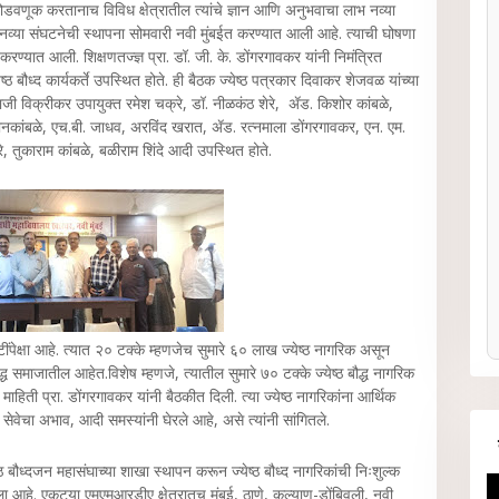
सोडवणूक करतानाच विविध क्षेत्रातील त्यांचे ज्ञान आणि अनुभवाचा लाभ नव्या
या नव्या संघटनेची स्थापना सोमवारी नवी मुंबईत करण्यात आली आहे. त्याची घोषणा
ण्यात आली. शिक्षणतज्ज्ञ प्रा. डॉ. जी. के. डोंगरगावकर यांनी निमंत्रित
येष्ठ बौध्द कार्यकर्ते उपस्थित होते. ही बैठक ज्येष्ठ पत्रकार दिवाकर शेजवळ यांच्या
जी विक्रीकर उपायुक्त रमेश चक्रे, डॉ. नीळकंठ शेरे, ॲड. किशोर कांबळे,
 सोनकांबळे, एच.बी. जाधव, अरविंद खरात, ॲड. रत्नमाला डोंगरगावकर, एन. एम.
, तुकाराम कांबळे, बळीराम शिंदे आदी उपस्थित होते.
पेक्षा आहे. त्यात २० टक्के म्हणजेच सुमारे ६० लाख ज्येष्ठ नागरिक असून
द्ध समाजातील आहेत.विशेष म्हणजे, त्यातील सुमारे ७० टक्के ज्येष्ठ बौद्ध नागरिक
हिती प्रा. डोंगरगावकर यांनी बैठकीत दिली. त्या ज्येष्ठ नागरिकांना आर्थिक
वेचा अभाव, आदी समस्यांनी घेरले आहे, असे त्यांनी सांगितले.
ष्ठ बौध्दजन महासंघाच्या शाखा स्थापन करून ज्येष्ठ बौध्द नागरिकांची निःशुल्क
ला आहे. एकट्या एमएमआरडीए क्षेत्रातच मुंबई, ठाणे, कल्याण-डोंबिवली, नवी