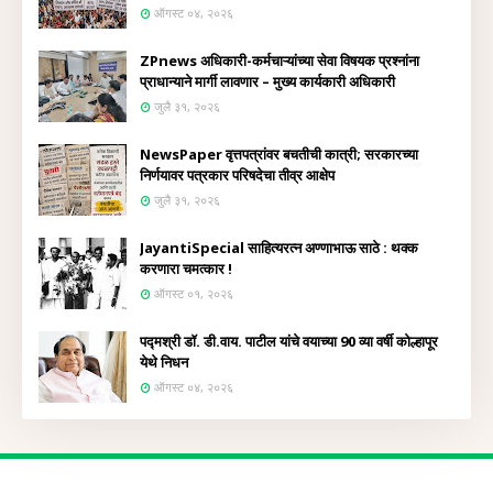
ऑगस्ट ०४, २०२६
ZPnews अधिकारी-कर्मचाऱ्यांच्या सेवा विषयक प्रश्नांना
प्राधान्याने मार्गी लावणार – मुख्य कार्यकारी अधिकारी
जुलै ३१, २०२६
NewsPaper वृत्तपत्रांवर बचतीची कात्री; सरकारच्या
निर्णयावर पत्रकार परिषदेचा तीव्र आक्षेप
जुलै ३१, २०२६
JayantiSpecial साहित्यरत्न अण्णाभाऊ साठे : थक्क
करणारा चमत्कार !
ऑगस्ट ०१, २०२६
पद्मश्री डॉ. डी.वाय. पाटील यांचे वयाच्या 90 व्या वर्षी कोल्हापूर
येथे निधन
ऑगस्ट ०४, २०२६