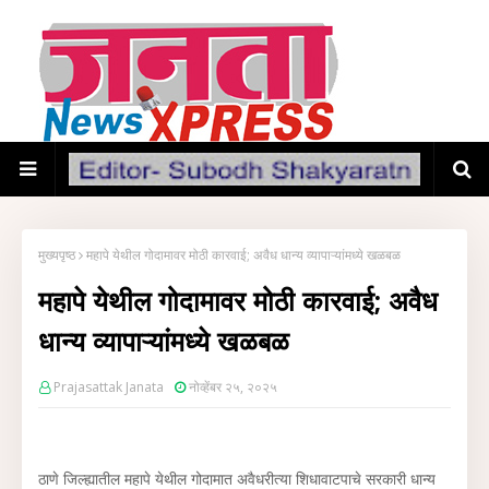
मुख्यपृष्ठ
महापे येथील गोदामावर मोठी कारवाई; अवैध धान्य व्यापाऱ्यांमध्ये खळबळ
महापे येथील गोदामावर मोठी कारवाई; अवैध
धान्य व्यापाऱ्यांमध्ये खळबळ
Prajasattak Janata
नोव्हेंबर २५, २०२५
ठाणे जिल्ह्यातील महापे येथील गोदामात अवैधरीत्या शिधावाटपाचे सरकारी धान्य