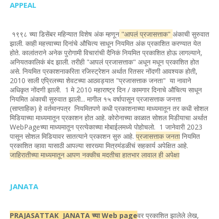
APPEAL
१९९८ च्या डिसेंबर महिन्यात विशेष अंक म्हणून
"आपलं प्रजासत्ताक"
अंकाची सुरुवात
झाली. काही महत्त्वाच्या दिनांचे औचित्य साधून नियमित अंक प्रकाशित करण्यात येत
होते. कालांतराने अनेक पुरोगामी विचारांची दैनिकं नियमित प्रकाशित होऊ लागल्याने,
अनियतकालिकं बंद झाली. तरीही "आपलं प्रजासत्ताक" अधून मधून प्रकाशित होत
असे. नियमित प्रकाशनाकरिता रजिस्ट्रेशन अर्थात रितसर नोंदणी आवश्यक होती,
2010 साली एप्रिलच्या शेवटच्या आठवड्यात "प्रजासत्ताक जनता" या नावाने
अधिकृत नोंदणी झाली. 1 मे 2010 महाराष्ट्र दिन / कामगार दिनाचे औचित्य साधून
नियमित अंकाची सुरुवात झाली... मागील १५ वर्षापासून प्रजासत्ताक जनत्ता
(साप्ताहिक) हे वर्तमानपत्र नियमितपणे कधी प्रकाशनाच्या माध्यमातून तर कधी सोशल
मिडियाच्या माध्यमातून प्रकाशन होत आहे. कोरोनाच्या काळात सोशल मिडीयाचा अर्थात
WebPageच्या माध्यमातून प्रत्येकाच्या मोबाईलमध्ये पोहोचलो. 1 जानेवारी 2023
पासून सोशल मिडियावर सातत्याने प्रकाशन सुरु आहे.
प्रजासत्ताक जनता
नियमित
प्रकाशित व्हावा यासाठी आपल्या सारख्या मित्रमंडळीचं सहकार्य अपेक्षित आहे.
जाहिरातीच्या माध्यमातून आपण नक्कीच मदतीचा हातभार लावाल ही अपेक्षा
JANATA
PRAJASATTAK JANATA च्या Web page
वर प्रकाशित झालेले लेख,