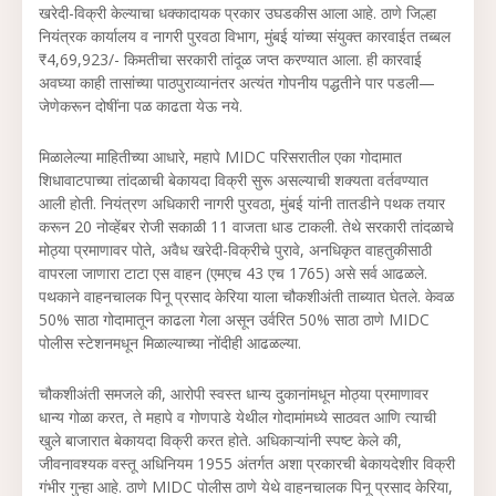
खरेदी-विक्री केल्याचा धक्कादायक प्रकार उघडकीस आला आहे. ठाणे जिल्हा
नियंत्रक कार्यालय व नागरी पुरवठा विभाग, मुंबई यांच्या संयुक्त कारवाईत तब्बल
₹4,69,923/- किमतीचा सरकारी तांदूळ जप्त करण्यात आला. ही कारवाई
अवघ्या काही तासांच्या पाठपुराव्यानंतर अत्यंत गोपनीय पद्धतीने पार पडली—
जेणेकरून दोषींना पळ काढता येऊ नये.
मिळालेल्या माहितीच्या आधारे, महापे MIDC परिसरातील एका गोदामात
शिधावाटपाच्या तांदळाची बेकायदा विक्री सुरू असल्याची शक्यता वर्तवण्यात
आली होती. नियंत्रण अधिकारी नागरी पुरवठा, मुंबई यांनी तातडीने पथक तयार
करून 20 नोव्हेंबर रोजी सकाळी 11 वाजता धाड टाकली. तेथे सरकारी तांदळाचे
मोठ्या प्रमाणावर पोते, अवैध खरेदी-विक्रीचे पुरावे, अनधिकृत वाहतुकीसाठी
वापरला जाणारा टाटा एस वाहन (एमएच 43 एच 1765) असे सर्व आढळले.
पथकाने वाहनचालक पिनू प्रसाद केरिया याला चौकशीअंती ताब्यात घेतले. केवळ
50% साठा गोदामातून काढला गेला असून उर्वरित 50% साठा ठाणे MIDC
पोलीस स्टेशनमधून मिळाल्याच्या नोंदीही आढळल्या.
चौकशीअंती समजले की, आरोपी स्वस्त धान्य दुकानांमधून मोठ्या प्रमाणावर
धान्य गोळा करत, ते महापे व गोणपाडे येथील गोदामांमध्ये साठवत आणि त्याची
खुले बाजारात बेकायदा विक्री करत होते. अधिकाऱ्यांनी स्पष्ट केले की,
जीवनावश्यक वस्तू अधिनियम 1955 अंतर्गत अशा प्रकारची बेकायदेशीर विक्री
गंभीर गुन्हा आहे. ठाणे MIDC पोलीस ठाणे येथे वाहनचालक पिनू प्रसाद केरिया,