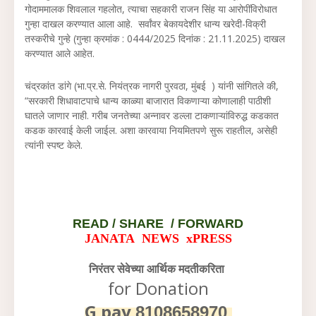
गोदाममालक शिवलाल गहलोत, त्याचा सहकारी राजन सिंह या आरोपींविरोधात
गुन्हा दाखल करण्यात आला आहे. सर्वांवर बेकायदेशीर धान्य खरेदी-विक्री
तस्करीचे गुन्हे (गुन्हा क्रमांक : 0444/2025 दिनांक : 21.11.2025) दाखल
करण्यात आले आहेत.
चंद्रकांत डांगे (भा.प्र.से. नियंत्रक नागरी पुरवठा, मुंबई ) यांनी सांगितले की,
“सरकारी शिधावाटपाचे धान्य काळ्या बाजारात विकणाऱ्या कोणालाही पाठीशी
घातले जाणार नाही. गरीब जनतेच्या अन्नावर डल्ला टाकणाऱ्यांविरुद्ध कडकात
कडक कारवाई केली जाईल. अशा कारवाया नियमितपणे सुरू राहतील, असेही
त्यांनी स्पष्ट केले.
READ /
SHARE / FORWARD
JANATA NEWS xPRESS
निरंतर सेवेच्या आर्थिक मदतीकरिता
for Donation
G pay
8108658970