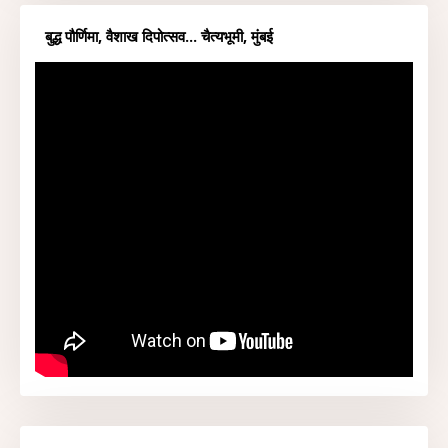
बुद्ध पौर्णिमा, वैशाख दिपोत्सव... चैत्यभूमी, मुंबई