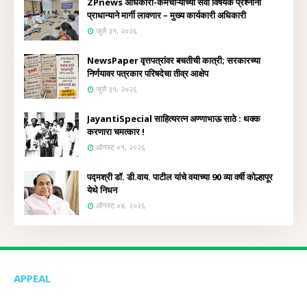
ZPnews अधिकारी-कर्मचाऱ्यांच्या सेवा विषयक प्रश्नांना
प्राधान्याने मार्गी लावणार – मुख्य कार्यकारी अधिकारी
जुलै ३१, २०२६
NewsPaper वृत्तपत्रांवर बचतीची कात्री; सरकारच्या
निर्णयावर पत्रकार परिषदेचा तीव्र आक्षेप
जुलै ३१, २०२६
JayantiSpecial साहित्यरत्न अण्णाभाऊ साठे : थक्क
करणारा चमत्कार !
ऑगस्ट ०१, २०२६
पद्मश्री डॉ. डी.वाय. पाटील यांचे वयाच्या 90 व्या वर्षी कोल्हापूर
येथे निधन
ऑगस्ट ०४, २०२६
APPEAL