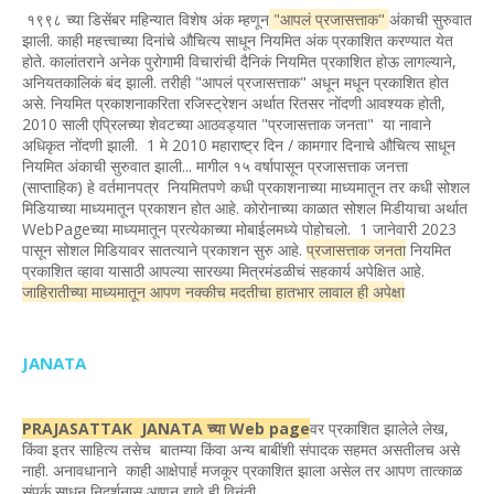
१९९८ च्या डिसेंबर महिन्यात विशेष अंक म्हणून
"आपलं प्रजासत्ताक"
अंकाची सुरुवात
झाली. काही महत्त्वाच्या दिनांचे औचित्य साधून नियमित अंक प्रकाशित करण्यात येत
होते. कालांतराने अनेक पुरोगामी विचारांची दैनिकं नियमित प्रकाशित होऊ लागल्याने,
अनियतकालिकं बंद झाली. तरीही "आपलं प्रजासत्ताक" अधून मधून प्रकाशित होत
असे. नियमित प्रकाशनाकरिता रजिस्ट्रेशन अर्थात रितसर नोंदणी आवश्यक होती,
2010 साली एप्रिलच्या शेवटच्या आठवड्यात "प्रजासत्ताक जनता" या नावाने
अधिकृत नोंदणी झाली. 1 मे 2010 महाराष्ट्र दिन / कामगार दिनाचे औचित्य साधून
नियमित अंकाची सुरुवात झाली... मागील १५ वर्षापासून प्रजासत्ताक जनत्ता
(साप्ताहिक) हे वर्तमानपत्र नियमितपणे कधी प्रकाशनाच्या माध्यमातून तर कधी सोशल
मिडियाच्या माध्यमातून प्रकाशन होत आहे. कोरोनाच्या काळात सोशल मिडीयाचा अर्थात
WebPageच्या माध्यमातून प्रत्येकाच्या मोबाईलमध्ये पोहोचलो. 1 जानेवारी 2023
पासून सोशल मिडियावर सातत्याने प्रकाशन सुरु आहे.
प्रजासत्ताक जनता
नियमित
प्रकाशित व्हावा यासाठी आपल्या सारख्या मित्रमंडळीचं सहकार्य अपेक्षित आहे.
जाहिरातीच्या माध्यमातून आपण नक्कीच मदतीचा हातभार लावाल ही अपेक्षा
JANATA
PRAJASATTAK JANATA च्या Web page
वर प्रकाशित झालेले लेख,
किंवा इतर साहित्य तसेच बातम्या किंवा अन्य बाबींशी संपादक सहमत असतीलच असे
नाही. अनावधानाने काही आक्षेपार्ह मजकूर प्रकाशित झाला असेल तर आपण तात्काळ
संपर्क साधून निदर्शनास आणून द्यावे ही विनंती.