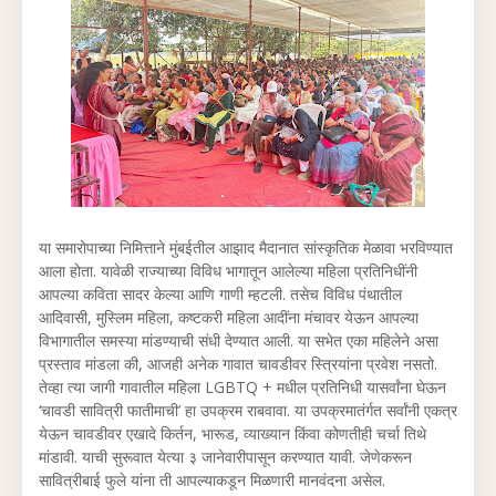
या समारोपाच्या निमित्ताने मुंबईतील आझाद मैदानात सांस्कृतिक मेळावा भरविण्यात
आला होता. यावेळी राज्याच्या विविध भागातून आलेल्या महिला प्रतिनिधींनी
आपल्या कविता सादर केल्या आणि गाणी म्हटली. तसेच विविध पंथातील
आदिवासी, मुस्लिम महिला, कष्टकरी महिला आदींना मंचावर येऊन आपल्या
विभागातील समस्या मांडण्याची संधी देण्यात आली. या सभेत एका महिलेने असा
प्रस्ताव मांडला की, आजही अनेक गावात चावडीवर स्त्रियांना प्रवेश नसतो.
तेव्हा त्या जागी गावातील महिला LGBTQ + मधील प्रतिनिधी यासर्वांना घेऊन
‘चावडी सावित्री फातीमाची’ हा उपक्रम राबवावा. या उपक्रमातंर्गत सर्वांनी एकत्र
येऊन चावडीवर एखादे किर्तन, भारूड, व्याख्यान किंवा कोणतीही चर्चा तिथे
मांडावी. याची सुरूवात येत्या ३ जानेवारीपासून करण्यात यावी. जेणेकरून
सावित्रीबाई फुले यांना ती आपल्याकडून मिळणारी मानवंदना असेल.