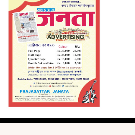
Crafted with
by
Blogspot Theme
| Distributed by
Gooyaabi Themes