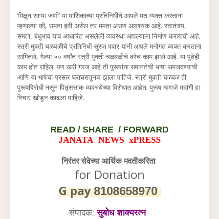
‘मिळून साऱ्या जणी’ या मासिकाच्या प्रतिनिधीने आपले मत व्यक्त करताना
म्हणाल्या की, समता हवी असेल तर ममता असणं आवश्यक आहे. स्वातंत्र्य,
समता, बंधुभाव याव आधारित असलेली व्यवस्था आपल्याला निर्माण करायची आहे.
स्त्री मुक्ती चळवळीचे प्रतिनिधी सुरज पवार यांनी आपले मनोगत व्यक्त करताना
सांगितले, गेल्या ५० वर्षांत स्त्री मुक्ती चळवळीचे बरेच काम झाले आहे. या पुढेही
काम होत राहिल. पण खरी गरज आहे ती पुरूषांना समानतेची भाषा समजवण्याची
आणि या भाषेचा प्रसार घराघरातूनच झाला पाहिजे. स्त्री मुक्ती चळवळ ही
पुरूषविरोधी नसून पितृसत्ताक व्यवस्थेच्या विरोधात आहेत. पुरूष म्हणजे मर्दागी हा
विचार खोडून काढला पाहिजे.
READ /
SHARE / FORWARD
JANATA NEWS xPRESS
निरंतर सेवेच्या आर्थिक मदतीकरिता
for Donation
G pay
8108658970
संपादक:
सुबोध शाक्यरत्न