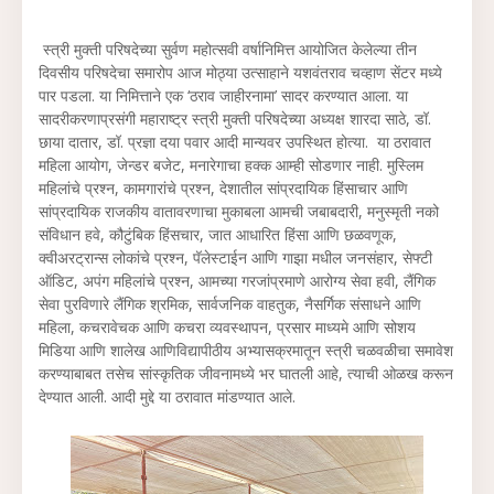
स्त्री मुक्ती परिषदेच्या सुर्वण महोत्सवी वर्षानिमित्त आयोजित केलेल्या तीन
दिवसीय परिषदेचा समारोप आज मोठ्या उत्साहाने यशवंतराव चव्हाण सेंटर मध्ये
पार पडला. या निमित्ताने एक ‘ठराव जाहीरनामा’ सादर करण्यात आला. या
सादरीकरणाप्रसंगी महाराष्ट्र स्त्री मुक्ती परिषदेच्या अध्यक्ष शारदा साठे, डॉ.
छाया दातार, डॉ. प्रज्ञा दया पवार आदी मान्यवर उपस्थित होत्या. या ठरावात
महिला आयोग, जेन्डर बजेट, मनारेगाचा हक्क आम्ही सोडणार नाही. मुस्लिम
महिलांचे प्रश्न, कामगारांचे प्रश्न, देशातील सांप्रदायिक हिंसाचार आणि
सांप्रदायिक राजकीय वातावरणाचा मुकाबला आमची जबाबदारी, मनुस्मृती नको
संविधान हवे, कौटुंबिक हिंसचार, जात आधारित हिंसा आणि छळवणूक,
क्वीअरट्रान्स लोकांचे प्रश्न, पॅलेस्टाईन आणि गाझा मधील जनसंहार, सेफ्टी
ऑडिट, अपंग महिलांचे प्रश्न, आमच्या गरजांप्रमाणे आरोग्य सेवा हवी, लैंगिक
सेवा पुरविणारे लैंगिक श्रमिक, सार्वजनिक वाहतुक, नैसर्गिक संसाधने आणि
महिला, कचरावेचक आणि कचरा व्यवस्थापन, प्रसार माध्यमे आणि सोशय
मिडिया आणि शालेख आणिविद्यापीठीय अभ्यासक्रमातून स्त्री चळवळीचा समावेश
करण्याबाबत तसेच सांस्कृतिक जीवनामध्ये भर घातली आहे, त्याची ओळख करून
देण्यात आली. आदी मुद्दे या ठरावात मांडण्यात आले.