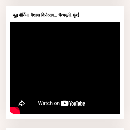
बुद्ध पौर्णिमा, वैशाख दिपोत्सव... चैत्यभूमी, मुंबई