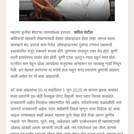
महात्मा फुलेंचा शेवटचा सत्यशोधक हरपला-
कपिल पाटील
कोविडची महामारी रोखण्यासाठी देशात लॉकडाऊन होता तेव्हा. माणसं घरात.
कारखाने बंद. हाताचं काम गेलेलं. लॉकडाऊनच्या दुसऱ्या टप्प्यात लक्षावधी
स्थलांतरित मजूर रस्त्याने चालत होते. कुणाच्या पायातून रक्त येत होतं. कुणी
स्त्री हायवेवरच बाळंत होत होती. कुणी ट्रक उलटून त्यात दबून मरत होतं.
पटरीवर मान ठेवून डोळा लागलेल्या मजुरांच्या मानेवरून तर मालवाहू गाडी निघून
गेली. अंग मेहनत करणाऱ्या या वर्गाचे हाल पाहून शरद पवारांना कुणाची आठवण
आली असेल तर ती बाबा आढावांची.
डॉ. बाबा आढावांचा 90 वा वाढदिवस 1 जून 2020 ला साजरा झाला. बाबांवर
शरद पवारांनी एक मोठी फेसबुक पोस्ट लिहली. शरद पवार जितके कसलेले
राजकारणी आहेत तितकेच संवेदनशील नेते आहेत. परिवर्तनाच्या चळवळीशी नातं
जपणारे राजकारणी आहेत. पवार साहेबांनी लिहलं म्हणून नव्या पिढीला डॉ. बाबा
आढाव यांच्याबद्दल काही कळलं. महात्मा फुले जेव्हा होते तेव्हा आपण कुणीच
नव्हतो. पण शिवराय, फुले, शाहू, आंबेडकर आणि प्रबोधनकार ही महाराष्ट्राची
ओळख आजही आपण साऱ्यांनी जपली आहे. त्या परंपरेतला एक जीता जागता
माणूस कालपर्यंत आपल्या सोबत होता. बाबा राष्ट्र सेवा दलात घडले. महात्मा फुले