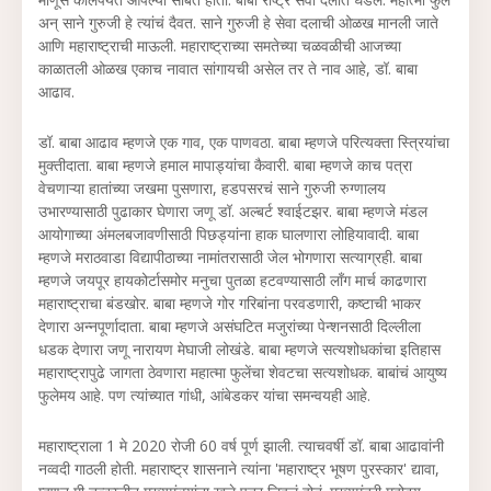
अन् साने गुरुजी हे त्यांचं दैवत. साने गुरुजी हे सेवा दलाची ओळख मानली जाते
आणि महाराष्ट्राची माऊली. महाराष्ट्राच्या समतेच्या चळवळीची आजच्या
काळातली ओळख एकाच नावात सांगायची असेल तर ते नाव आहे, डॉ. बाबा
आढाव.
डॉ. बाबा आढाव म्हणजे एक गाव, एक पाणवठा. बाबा म्हणजे परित्यक्ता स्त्रियांचा
मुक्तीदाता. बाबा म्हणजे हमाल मापाड्यांचा कैवारी. बाबा म्हणजे काच पत्रा
वेचणाऱ्या हातांच्या जखमा पुसणारा, हडपसरचं साने गुरुजी रुग्णालय
उभारण्यासाठी पुढाकार घेणारा जणू डॉ. अल्बर्ट श्वाईटझर. बाबा म्हणजे मंडल
आयोगाच्या अंमलबजावणीसाठी पिछड्यांना हाक घालणारा लोहियावादी. बाबा
म्हणजे मराठवाडा विद्यापीठाच्या नामांतरासाठी जेल भोगणारा सत्याग्रही. बाबा
म्हणजे जयपूर हायकोर्टासमोर मनुचा पुतळा हटवण्यासाठी लॉंग मार्च काढणारा
महाराष्ट्राचा बंडखोर. बाबा म्हणजे गोर गरिबांना परवडणारी, कष्टाची भाकर
देणारा अन्नपूर्णादाता. बाबा म्हणजे असंघटित मजुरांच्या पेन्शनसाठी दिल्लीला
धडक देणारा जणू नारायण मेघाजी लोखंडे. बाबा म्हणजे सत्यशोधकांचा इतिहास
महाराष्ट्रापुढे जागता ठेवणारा महात्मा फुलेंचा शेवटचा सत्यशोधक. बाबांचं आयुष्य
फुलेमय आहे. पण त्यांच्यात गांधी, आंबेडकर यांचा समन्वयही आहे.
महाराष्ट्राला 1 मे 2020 रोजी 60 वर्ष पूर्ण झाली. त्याचवर्षी डॉ. बाबा आढावांनी
नव्वदी गाठली होती. महाराष्ट्र शासनाने त्यांना 'महाराष्ट्र भूषण पुरस्कार' द्यावा,