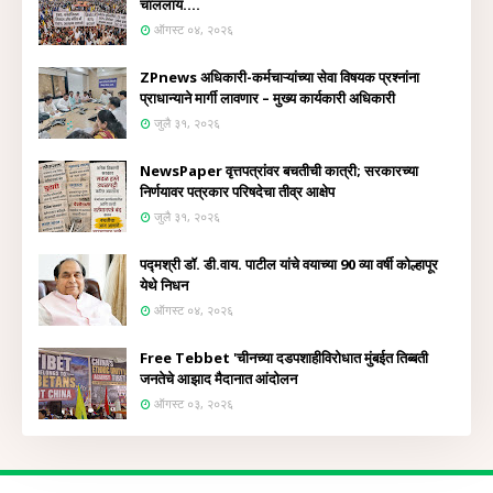
चाललाय....
ऑगस्ट ०४, २०२६
ZPnews अधिकारी-कर्मचाऱ्यांच्या सेवा विषयक प्रश्नांना
प्राधान्याने मार्गी लावणार – मुख्य कार्यकारी अधिकारी
जुलै ३१, २०२६
NewsPaper वृत्तपत्रांवर बचतीची कात्री; सरकारच्या
निर्णयावर पत्रकार परिषदेचा तीव्र आक्षेप
जुलै ३१, २०२६
पद्मश्री डॉ. डी.वाय. पाटील यांचे वयाच्या 90 व्या वर्षी कोल्हापूर
येथे निधन
ऑगस्ट ०४, २०२६
Free Tebbet 'चीनच्या दडपशाहीविरोधात मुंबईत तिब्बती
जनतेचे आझाद मैदानात आंदोलन
ऑगस्ट ०३, २०२६