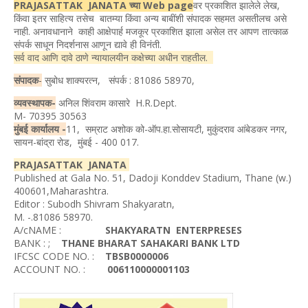
PRAJASATTAK JANATA च्या Web page
वर प्रकाशित झालेले लेख,
किंवा इतर साहित्य तसेच बातम्या किंवा अन्य बाबींशी संपादक सहमत असतीलच असे
नाही. अनावधानाने काही आक्षेपार्ह मजकूर प्रकाशित झाला असेल तर आपण तात्काळ
संपर्क साधून निदर्शनास आणून द्यावे ही विनंती.
सर्व वाद आणि दावे ठाणे न्यायालयीन कक्षेच्या अधीन राहतील.
संपादक
-
सुबोध शाक्यरत्न, संपर्क : 81086 58970,
व्यवस्थापक-
अनिल शिंवराम कासारे H.R.Dept.
M- 70395 30563
मुंबई कार्यालय -
11, सम्राट अशोक को-ऑप.हा.सोसायटी, मुकुंदराव आंबेडकर नगर,
सायन-बांद्रा रोड, मुंबई - 400 017.
PRAJASATTAK JANATA
Published at Gala No. 51, Dadoji Konddev Stadium, Thane (w.)
400601,Maharashtra.
Editor : Subodh Shivram Shakyaratn,
M. -.81086 58970.
A/cNAME :
SHAKYARATN ENTERPRESES
BANK : ;
THANE BHARAT SAHAKARI BANK LTD
IFCSC CODE NO. :
TBSB0000006
ACCOUNT NO. :
006110000001103