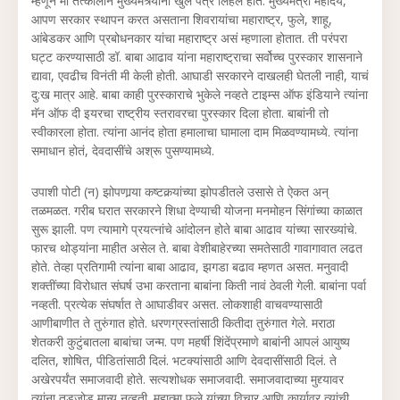
म्हणून मी तत्कालीन मुख्यमंत्र्यांना खुले पत्र लिहलं होतं. मुख्यमंत्री महोदय,
आपण सरकार स्थापन करत असताना शिवरायांचा महाराष्ट्र, फुले, शाहू,
आंबेडकर आणि प्रबोधनकार यांचा महाराष्ट्र असं म्हणाला होतात. ती परंपरा
घट्ट करण्यासाठी डॉ. बाबा आढाव यांना महाराष्ट्राचा सर्वोच्च पुरस्कार शासनाने
द्यावा, एवढीच विनंती मी केली होती. आघाडी सरकारने दाखलही घेतली नाही, याचं
दु:ख मात्र आहे. बाबा काही पुरस्काराचे भुकेले नव्हते टाइम्स ऑफ इंडियाने त्यांना
मॅन ऑफ दी इयरचा राष्ट्रीय स्तरावरचा पुरस्कार दिला होता. बाबांनी तो
स्वीकारला होता. त्यांना आनंद होता हमालाचा घामाला दाम मिळवण्यामध्ये. त्यांना
समाधान होतं, देवदासींचे अश्रू पुसण्यामध्ये.
उपाशी पोटी (न) झोपणार्‍या कष्टकर्‍यांच्या झोपडीतले उसासे ते ऐकत अन्
तळमळत. गरीब घरात सरकारने शिधा देण्याची योजना मनमोहन सिंगांच्या काळात
सुरू झाली. पण त्यामागे प्रयत्नांचे आंदोलन होते बाबा आढाव यांच्या सारख्यांचे.
फारच थोड्यांना माहीत असेल ते. बाबा वेशीबाहेरच्या समतेसाठी गावागावात लढत
होते. तेव्हा प्रतिगामी त्यांना बाबा आढाव, झगडा बढाव म्हणत असत. मनुवादी
शक्तींच्या विरोधात संघर्ष उभा करताना बाबांना किती नावं ठेवली गेली. बाबांना पर्वा
नव्हती. प्रत्येक संघर्षात ते आघाडीवर असत. लोकशाही वाचवण्यासाठी
आणीबाणीत ते तुरुंगात होते. धरणग्रस्तांसाठी कितीदा तुरुंगात गेले. मराठा
शेतकरी कुटुंबातला बाबांचा जन्म. पण महर्षी शिंदेंप्रमाणे बाबांनी आपलं आयुष्य
दलित, शोषित, पीडितांसाठी दिलं. भटक्यांसाठी आणि देवदासींसाठी दिलं. ते
अखेरपर्यंत समाजवादी होते. सत्यशोधक समाजवादी. समाजवादाच्या मुद्द्यावर
त्यांना तडजोड मान्य नव्हती. महात्मा फुले यांच्या विचार आणि कार्यावर त्यांची