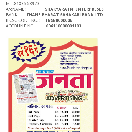
M. -.81086 58970.
A/cNAME :
SHAKYARATN ENTERPRESES
BANK : ;
THANE BHARAT SAHAKARI BANK LTD
IFCSC CODE NO. :
TBSB0000006
ACCOUNT NO. :
006110000001103