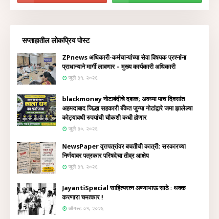
सप्ताहातील लोकप्रिय पोस्ट
ZPnews अधिकारी-कर्मचाऱ्यांच्या सेवा विषयक प्रश्नांना
प्राधान्याने मार्गी लावणार – मुख्य कार्यकारी अधिकारी
जुलै ३१, २०२६
blackmoney नोटाबंदीचे दशक; अवघ्या पाच दिवसांत
अहमदाबाद जिल्हा सहकारी बँकेत जुन्या नोटांद्वारे जमा झालेल्या
कोट्यावधी रुपयांची चौकशी कधी होणार
जुलै ३०, २०२६
NewsPaper वृत्तपत्रांवर बचतीची कात्री; सरकारच्या
निर्णयावर पत्रकार परिषदेचा तीव्र आक्षेप
जुलै ३१, २०२६
JayantiSpecial साहित्यरत्न अण्णाभाऊ साठे : थक्क
करणारा चमत्कार !
ऑगस्ट ०१, २०२६