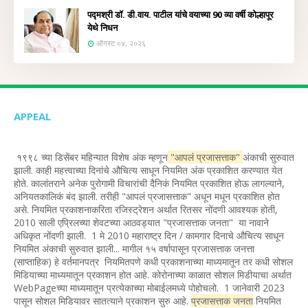
पद्मश्री डॉ. डी.वाय. पाटील यांचे वयाच्या 90 व्या वर्षी कोल्हापूर
येथे निधन
ऑगस्ट ०४, २०२६
APPEAL
१९९८ च्या डिसेंबर महिन्यात विशेष अंक म्हणून
"आपलं प्रजासत्ताक"
अंकाची सुरुवात
झाली. काही महत्त्वाच्या दिनांचे औचित्य साधून नियमित अंक प्रकाशित करण्यात येत
होते. कालांतराने अनेक पुरोगामी विचारांची दैनिकं नियमित प्रकाशित होऊ लागल्याने,
अनियतकालिकं बंद झाली. तरीही "आपलं प्रजासत्ताक" अधून मधून प्रकाशित होत
असे. नियमित प्रकाशनाकरिता रजिस्ट्रेशन अर्थात रितसर नोंदणी आवश्यक होती,
2010 साली एप्रिलच्या शेवटच्या आठवड्यात "प्रजासत्ताक जनता" या नावाने
अधिकृत नोंदणी झाली. 1 मे 2010 महाराष्ट्र दिन / कामगार दिनाचे औचित्य साधून
नियमित अंकाची सुरुवात झाली... मागील १५ वर्षापासून प्रजासत्ताक जनत्ता
(साप्ताहिक) हे वर्तमानपत्र नियमितपणे कधी प्रकाशनाच्या माध्यमातून तर कधी सोशल
मिडियाच्या माध्यमातून प्रकाशन होत आहे. कोरोनाच्या काळात सोशल मिडीयाचा अर्थात
WebPageच्या माध्यमातून प्रत्येकाच्या मोबाईलमध्ये पोहोचलो. 1 जानेवारी 2023
पासून सोशल मिडियावर सातत्याने प्रकाशन सुरु आहे.
प्रजासत्ताक जनता
नियमित