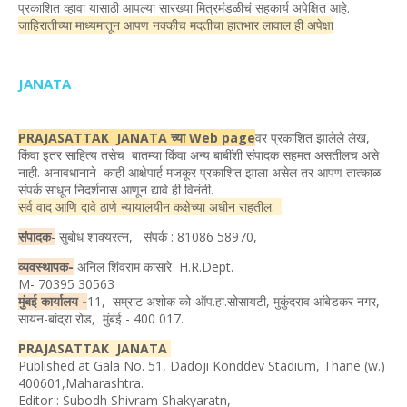
प्रकाशित व्हावा यासाठी आपल्या सारख्या मित्रमंडळीचं सहकार्य अपेक्षित आहे.
जाहिरातीच्या माध्यमातून आपण नक्कीच मदतीचा हातभार लावाल ही अपेक्षा
JANATA
PRAJASATTAK JANATA च्या Web page
वर प्रकाशित झालेले लेख,
किंवा इतर साहित्य तसेच बातम्या किंवा अन्य बाबींशी संपादक सहमत असतीलच असे
नाही. अनावधानाने काही आक्षेपार्ह मजकूर प्रकाशित झाला असेल तर आपण तात्काळ
संपर्क साधून निदर्शनास आणून द्यावे ही विनंती.
सर्व वाद आणि दावे ठाणे न्यायालयीन कक्षेच्या अधीन राहतील.
संपादक
-
सुबोध शाक्यरत्न, संपर्क : 81086 58970,
व्यवस्थापक-
अनिल शिंवराम कासारे H.R.Dept.
M- 70395 30563
मुंबई कार्यालय -
11, सम्राट अशोक को-ऑप.हा.सोसायटी, मुकुंदराव आंबेडकर नगर,
सायन-बांद्रा रोड, मुंबई - 400 017.
PRAJASATTAK JANATA
Published at Gala No. 51, Dadoji Konddev Stadium, Thane (w.)
400601,Maharashtra.
Editor : Subodh Shivram Shakyaratn,