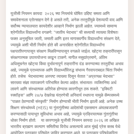
यूजीसी नियमन कायदा २०२६ च्या नियमांचे घोषित उद्दिष्ट समता आणि
समावेशनाला प्रोत्साहन देणे हे असले तरी, अनेक तरतुदींमुळे देशव्यापी वाद आणि
सर्वोच्च न्यायालयात कायदेशीर आव्हाने निर्माण झाली आहेत. ज्यामध्ये सामान्य
श्रेणीतील विद्यार्थ्यांना वगळणे: "जातीय भेदभाव" ची सध्याची व्याख्या विशेषतः
फक्त अनुसूचित जाती, जमाती आणि इतर मागासवर्गीय विद्यार्थ्यांना संरक्षण देते,
ज्यामुळे अशी भीती निर्माण होते की अनारक्षित श्रेणीतील विद्यार्थ्यांना
पक्षपातीपणापासून संरक्षण मिळविण्यापासून वगळले जाईल. खोट्या तक्रारींपासून
संरक्षणात्मक उपाययोजना काढून टाकणे. मागील मसुद्यांप्रमाणे, अंतिम
अधिसूचनेत खोट्या किंवा दुर्भावनापूर्ण तक्रारींना दंड करण्याच्या तरतुदींचा अभाव
आहे, ज्यामुळे प्राध्यापक आणि विद्यार्थ्यांविरुद्ध संभाव्य गैरवापराबद्दल चिंता निर्माण
होते. तसेच भेदभावाच्या अस्पष्ट व्याख्या दिसून येतात "अप्रत्यक्ष भेदभाव"
सारख्या संज्ञा व्यापकपणे परिभाषित केल्या आहेत. संभाव्यतः व्यक्तिनिष्ठ अर्थ
लावणे आणि संस्थात्मक अतिरेक होण्यास कारणीभूत ठरू शकते. "इक्विटी
स्क्वॉड्स" आणि २४/७ देखरेख यंत्रणेची अनिवार्य स्थापना यामुळे कॅम्पसमध्ये
"पाळत ठेवण्याची संस्कृती" निर्माण होण्याची भीती निर्माण झाली आहे. अनेक उच्च
शिक्षण संस्थांमध्ये (HEIS) या गुंतागुंतीच्या आदेशांची एकसमान अंमलबजावणी
करण्यासाठी पायाभूत सुविधांचा अभाव आहे, ज्यामुळे प्रक्रियात्मक गुंतागुंतीचा
धोका निर्माण होतो. या कारणामुळे यूजीसी नियमन कायदा २०२६ ला अखिल
भारतीय ब्राह्मण कल्याण समितीचा विरोध असल्याचे आज मुंबई प्रेस क्लब येथे
आयोजित पत्रकार परिषदेत जाहिर करण्यात आले. या पत्रकार परिषदेकरिता