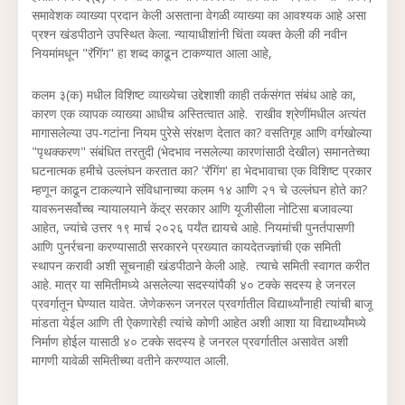
समावेशक व्याख्या प्रदान केली असताना वेगळी व्याख्या का आवश्यक आहे असा
प्रश्न खंडपीठाने उपस्थित केला. न्यायाधीशांनी चिंता व्यक्त केली की नवीन
नियमांमधून "रॅगिंग" हा शब्द काढून टाकण्यात आला आहे,
कलम ३(क) मधील विशिष्ट व्याख्येचा उद्देशाशी काही तर्कसंगत संबंध आहे का,
कारण एक व्यापक व्याख्या आधीच अस्तित्वात आहे. राखीव श्रेणींमधील अत्यंत
मागासलेल्या उप-गटांना नियम पुरेसे संरक्षण देतात का? वसतिगृह आणि वर्गखोल्या
"पृथक्करण" संबंधित तरतुदी (भेदभाव नसलेल्या कारणांसाठी देखील) समानतेच्या
घटनात्मक हमीचे उल्लंघन करतात का? 'रॅगिंग' हा भेदभावाचा एक विशिष्ट प्रकार
म्हणून काढून टाकल्याने संविधानाच्या कलम १४ आणि २१ चे उल्लंघन होते का?
यावरूनसर्वोच्च न्यायालयाने केंद्र सरकार आणि यूजीसीला नोटिसा बजावल्या
आहेत, ज्यांचे उत्तर १९ मार्च २०२६ पर्यंत द्यायचे आहे. नियमांची पुनर्तपासणी
आणि पुनर्रचना करण्यासाठी सरकारने प्रख्यात कायदेतज्ज्ञांची एक समिती
स्थापन करावी अशी सूचनाही खंडपीठाने केली आहे. त्याचे समिती स्वागत करीत
आहे. मात्र या समितीमध्ये असलेल्या सदस्यांपैकी ४० टक्के सदस्य हे जनरल
प्रवर्गातून घेण्यात यावेत. जेणेकरून जनरल प्रवर्गातील विद्यार्थ्यांनाही त्यांची बाजू
मांडता येईल आणि ती ऐकणारेही त्यांचे कोणी आहेत अशी आशा या विद्यार्थ्यांमध्ये
निर्माण होईल यासाठी ४० टक्के सदस्य हे जनरल प्रवर्गातील असावेत अशी
मागणी यावेळी समितीच्या वतीने करण्यात आली.