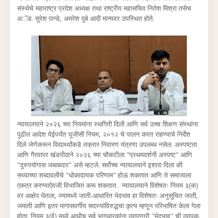
संस्थेचे महाराष्ट्र प्रदेश अध्यक्ष तथा राष्ट्रीय महासचिव नितेश मिश्रा तसेच
अॅड. सुरेश पान्डे, अमरेश दुबे आदी मान्यवर उपस्थित होते.
न्यायालयाने २०२६ च्या नियमांना स्थगिती दिली आणि सर्व उच्च शिक्षण संस्थांना
पुढील आदेश येईपर्यंत यूजीसी नियम, २०१२ चे पालन करत राहण्याचे निर्देश
दिले जेणेकरून विद्यार्थ्यांकडे तक्रार निवारण यंत्रणा उपलब्ध नसेल. अस्पष्टता
आणि गैरवापर खंडपीठाने २०२६ च्या चौकटीला "प्रथमदर्शनी अस्पष्ट" आणि
"दुरुपयोगास जबाबदार" असे म्हटले. सर्वोच्च न्यायालयाने इशारा दिला की
सध्याच्या शब्दावलीचे "धोकादायक परिणाम" होऊ शकतात आणि ते समाजाला
एकत्र करण्याऐवजी विभाजित करू शकतात. न्यायालयाने विशेषतः नियम ३(क)
वर आक्षेप घेतला, ज्यामध्ये जाती-आधारित भेदभाव हा विशेषतः अनुसूचित जाती,
जमाती आणि इतर मागासवर्गीय सदस्यांविरुद्धचा कृत्य म्हणून परिभाषित केला गेला
होता. नियम ३(ई) मध्ये आधीच सर्व भागधारकांना व्यापणारी "भेदभाव" ची व्यापक,