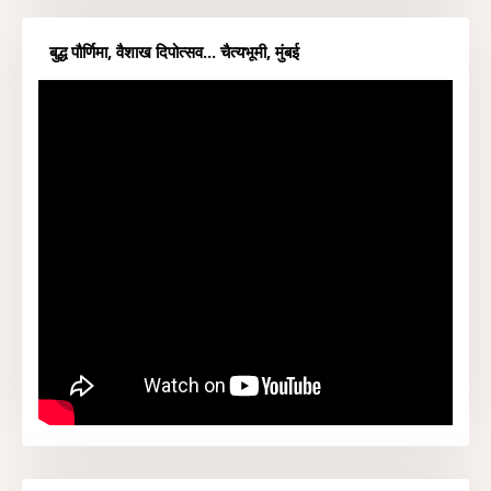
बुद्ध पौर्णिमा, वैशाख दिपोत्सव... चैत्यभूमी, मुंबई