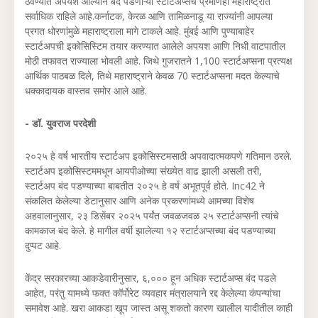
ठेवण्यात अपयश आल्याने बंद पडणाऱ्या स्टार्टअप्सचे प्रमाणही महाराष्ट्रात
सर्वाधिक राहिले आहे.कर्नाटक, केरळ आणि तामिळनाडू या राज्यांनी आपल्या
प्रगत धोरणांमुळे महाराष्ट्राला मागे टाकले आहे. मुंबई आणि पुण्याबाहेर
स्टार्टअपची इकोसिस्टिम तयार करण्यात आलेले अपयश आणि निधी वाटपातील
मोठी तफावत राज्याला भोवली आहे. जिथे गुजरातने 1,100 स्टार्टअप्सना प्रत्यक्ष
आर्थिक पाठबळ दिले, तिथे महाराष्ट्राने केवळ 70 स्टार्टअप्सना मदत केल्याचे
धक्कादायक वास्तव समोर आले आहे.
- डॉ. युवराज परदेशी
२०२५ हे वर्ष भारतीय स्टार्टअप इकोसिस्टमसाठी अपवादात्मकपणे गतिमान ठरले.
स्टार्टअप इकोसिस्टममधून आयपीओच्या संख्येत वाढ झाली असली तरी,
स्टार्टअप बंद पडण्याच्या बाबतीत २०२५ हे वर्ष अभूतपूर्व होते. Inc42 ने
संकलित केलेल्या डेटानुसार आणि अनेक प्रकरणांमध्ये आमच्या विशेष
अहवालानुसार, २३ डिसेंबर २०२५ पर्यंत जवळजवळ २५ स्टार्टअप्सनी त्यांचे
कामकाज बंद केले. हे मागील वर्षी झालेल्या १२ स्टार्टअप्सच्या बंद पडण्याच्या
दुप्पट आहे.
केंद्र सरकारच्या आकडेवारीनुसार, ६,००० हून अधिक स्टार्टअप्स बंद पडले
आहेत, परंतु यामध्ये फक्त कॉर्पोरेट व्यवहार मंत्रालयाने रद्द केलेल्या कंपन्यांचा
समावेश आहे. खरा आकडा खूप जास्त असू शकतो कारण खालील यादीतील काही