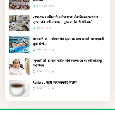
चाललाय....
ऑगस्ट ०४, २०२६
ZPnews अधिकारी-कर्मचाऱ्यांच्या सेवा विषयक प्रश्नांना
प्राधान्याने मार्गी लावणार – मुख्य कार्यकारी अधिकारी
जुलै ३१, २०२६
ज्ञान आणि कम्म यांच्यात मेळ झाला तर धम्म चालतो. मानवप्राणी
सुखी होतो...
नोव्हेंबर ०८, २०२३
पद्मश्री डॉ. डी.वाय. पाटील यांचे वयाच्या 90 व्या वर्षी कोल्हापूर
येथे निधन
ऑगस्ट ०४, २०२६
Railway पैंट्री कार/ऑनबोर्ड कैटरिंग
ऑगस्ट ०८, २०२६