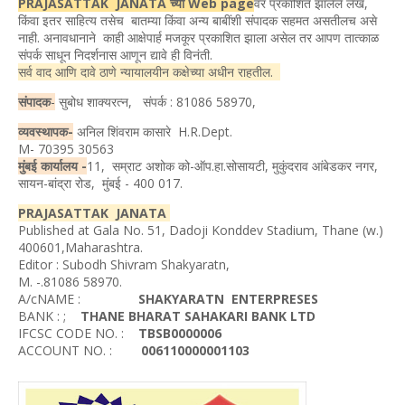
PRAJASATTAK JANATA च्या Web page
वर प्रकाशित झालेले लेख,
किंवा इतर साहित्य तसेच बातम्या किंवा अन्य बाबींशी संपादक सहमत असतीलच असे
नाही. अनावधानाने काही आक्षेपार्ह मजकूर प्रकाशित झाला असेल तर आपण तात्काळ
संपर्क साधून निदर्शनास आणून द्यावे ही विनंती.
सर्व वाद आणि दावे ठाणे न्यायालयीन कक्षेच्या अधीन राहतील.
संपादक
-
सुबोध शाक्यरत्न, संपर्क : 81086 58970,
व्यवस्थापक-
अनिल शिंवराम कासारे H.R.Dept.
M- 70395 30563
मुंबई कार्यालय -
11, सम्राट अशोक को-ऑप.हा.सोसायटी, मुकुंदराव आंबेडकर नगर,
सायन-बांद्रा रोड, मुंबई - 400 017.
PRAJASATTAK JANATA
Published at Gala No. 51, Dadoji Konddev Stadium, Thane (w.)
400601,Maharashtra.
Editor : Subodh Shivram Shakyaratn,
M. -.81086 58970.
A/cNAME :
SHAKYARATN ENTERPRESES
BANK : ;
THANE BHARAT SAHAKARI BANK LTD
IFCSC CODE NO. :
TBSB0000006
ACCOUNT NO. :
006110000001103