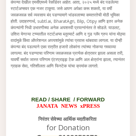
कंपन्या देखील एमसीएमध्ये रेकॉर्डवर आहेत. आता, २०२५ मध्ये बंद पडलेल्या
स्टार्टअप्सवर एक नजर टाकूया. जसे आपण अपेक्षा करू शकतो, या वर्षी
जवळजवळ सर्व व्यवसाय बंद पडण्यामागे भांडवलाच्या कमतरतेची मोठी भूमिका
होती. उदाहरणार्थ, subtl.ai, BharatAgri, Blip, Otipy आणि इतर अनेक
कंपन्यांनी निधी उभारणीच्या अनेक अयशस्वी प्रयत्नांनंतर ते सोडले. याउलट,
उशिरा येणाऱ्या टप्प्यातील स्टार्टअप्स ब्लूस्मार्ट आणि द गुड ग्लॅम ग्रुप यांना मोठ्या
वादांमुळे किंवा ऑपरेशनल अपयशांमुळे त्यांचा प्रवास थांबवावा लागला. या दोन्ही
कंपन्या बंद पडल्याने एका रात्रीत हजारो लोकांना त्यांच्या नोकऱ्या गमवाव्या
लागल्या. बंद पडण्याचा परिणाम जवळजवळ प्रत्येक क्षेत्रावर झाला असला तरी,
यावर्षी सर्वात जास्त परिणाम एंटरप्राइझ टेक आणि अल क्षेत्रांना झाला, त्यानंतर
ग्राहक सेवा, गतिशीलता आणि फिनटेक यांचा क्रमांक लागतो.
READ /
SHARE / FORWARD
JANATA NEWS xPRESS
निरंतर सेवेच्या आर्थिक मदतीकरिता
for Donation