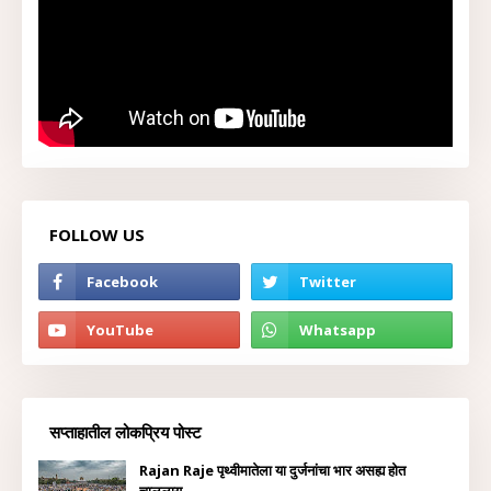
FOLLOW US
सप्ताहातील लोकप्रिय पोस्ट
Rajan Raje पृथ्वीमातेला या दुर्जनांचा भार असह्य होत