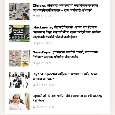
ZPnews अधिकारी-कर्मचाऱ्यांच्या सेवा विषयक प्रश्नांना
प्राधान्याने मार्गी लावणार – मुख्य कार्यकारी अधिकारी
जुलै ३१, २०२६
blackmoney नोटाबंदीचे दशक; अवघ्या पाच दिवसांत
अहमदाबाद जिल्हा सहकारी बँकेत जुन्या नोटांद्वारे जमा झालेल्या
कोट्यावधी रुपयांची चौकशी कधी होणार
जुलै ३०, २०२६
NewsPaper वृत्तपत्रांवर बचतीची कात्री; सरकारच्या
निर्णयावर पत्रकार परिषदेचा तीव्र आक्षेप
जुलै ३१, २०२६
JayantiSpecial साहित्यरत्न अण्णाभाऊ साठे : थक्क
करणारा चमत्कार !
ऑगस्ट ०१, २०२६
पद्मश्री डॉ. डी.वाय. पाटील यांचे वयाच्या 90 व्या वर्षी कोल्हापूर
येथे निधन
ऑगस्ट ०४, २०२६