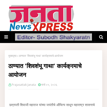
मुख्यपृष्ठ
ठाण्यात 'शिवशंभू गाथा' कार्यक्रमाचे आयोजन
ठाण्यात 'शिवशंभू गाथा' कार्यक्रमाचे
आयोजन
Prajasattak Janata
मार्च ०५, २०२६
छत्रपती शिवाजी महाराज यांच्या जयंतीचे औचित्य साधून महाराष्ट्र शासनाचे