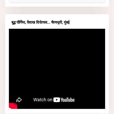
बुद्ध पौर्णिमा, वैशाख दिपोत्सव... चैत्यभूमी, मुंबई