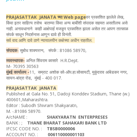
PRAJASATTAK JANATA च्या Web page
वर प्रकाशित झालेले लेख,
किंवा इतर साहित्य तसेच बातम्या किंवा अन्य बाबींशी संपादक सहमत असतीलच असे
नाही. अनावधानाने काही आक्षेपार्ह मजकूर प्रकाशित झाला असेल तर आपण तात्काळ
संपर्क साधून निदर्शनास आणून द्यावे ही विनंती.
सर्व वाद आणि दावे ठाणे न्यायालयीन कक्षेच्या अधीन राहतील.
संपादक
-
सुबोध शाक्यरत्न, संपर्क : 81086 58970,
व्यवस्थापक-
अनिल शिंवराम कासारे H.R.Dept.
M- 70395 30563
मुंबई कार्यालय -
11, सम्राट अशोक को-ऑप.हा.सोसायटी, मुकुंदराव आंबेडकर नगर,
सायन-बांद्रा रोड, मुंबई - 400 017.
PRAJASATTAK JANATA
Published at Gala No. 51, Dadoji Konddev Stadium, Thane (w.)
400601,Maharashtra.
Editor : Subodh Shivram Shakyaratn,
M. -.81086 58970.
A/cNAME :
SHAKYARATN ENTERPRESES
BANK : ;
THANE BHARAT SAHAKARI BANK LTD
IFCSC CODE NO. :
TBSB0000006
ACCOUNT NO. :
006110000001103