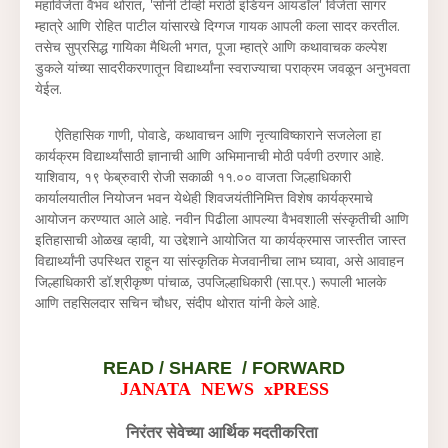
महाविजेता वैभव थोरात, 'सोनी टीव्ही मराठी इंडियन आयडॉल' विजेता सागर
म्हात्रे आणि रोहित पाटील यांसारखे दिग्गज गायक आपली कला सादर करतील.
तसेच सुप्रसिद्ध गायिका मैथिली भगत, पूजा म्हात्रे आणि कथावाचक कल्पेश
डुकले यांच्या सादरीकरणातून विद्यार्थ्यांना स्वराज्याचा पराक्रम जवळून अनुभवता
येईल.
ऐतिहासिक गाणी, पोवाडे, कथावाचन आणि नृत्याविष्काराने सजलेला हा
कार्यक्रम विद्यार्थ्यांसाठी ज्ञानाची आणि अभिमानाची मोठी पर्वणी ठरणार आहे.
याशिवाय, १९ फेब्रुवारी रोजी सकाळी ११.०० वाजता जिल्हाधिकारी
कार्यालयातील नियोजन भवन येथेही शिवजयंतीनिमित्त विशेष कार्यक्रमाचे
आयोजन करण्यात आले आहे. नवीन पिढीला आपल्या वैभवशाली संस्कृतीची आणि
इतिहासाची ओळख व्हावी, या उद्देशाने आयोजित या कार्यक्रमास जास्तीत जास्त
विद्यार्थ्यांनी उपस्थित राहून या सांस्कृतिक मेजवानीचा लाभ घ्यावा, असे आवाहन
जिल्हाधिकारी डॉ.श्रीकृष्ण पांचाळ, उपजिल्हाधिकारी (सा.प्र.) रूपाली भालके
आणि तहसिलदार सचिन चौधर, संदीप थोरात यांनी केले आहे.
READ /
SHARE / FORWARD
JANATA NEWS xPRESS
निरंतर सेवेच्या आर्थिक मदतीकरिता