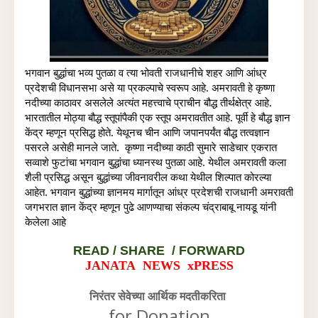
भगवान बुद्धांचा भव्य पुतळा व त्या भोवती राजधानीचे शहर आणि आंध्र 
प्रदेशची विधानसभा असे या प्रकल्पाचे स्वरूप आहे. अमरावती हे कृष्णा 
नदीच्या काठावर असलेले अत्यंत महत्त्वाचे प्राचीन बौद्ध तीर्थक्षेत्र आहे. 
भारतातील मोठ्या बौद्ध स्तूपांपैकी एक स्तूप अमरावतीत आहे. पूर्वी हे बौद्ध ज्ञान 
केंद्र म्हणून प्रसिद्ध होते. येथूनच चीन आणि जपानपर्यंत बौद्ध तत्वज्ञान 
पसरले असेही मानले जाते.  कृष्णा नदीच्या काठी सुमारे साडेचार एकरात 
सव्वाशे फुटांचा भगवान बुद्धांचा ध्यानस्थ पुतळा आहे. येथील अमरावती कला 
शैली प्रसिद्ध असून बुद्धांच्या जीवनावरील कथा येथील शिल्पात कोरल्या 
आहेत. भगवान बुद्धांच्या ज्ञानमय मार्गातून आंध्र प्रदेशची राजधानी अमरावती 
जगभरात ज्ञान केंद्र म्हणून पुढे आणण्याचा संकल्प चंद्राबाबू नायडू यांनी 
केलेला आहे
READ /
SHARE / FORWARD
JANATA NEWS xPRESS
निरंतर सेवेच्या आर्थिक मदतीकरिता
for Donation