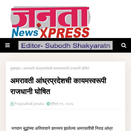
मुख्यपृष्ठ
अमरावती आंध्रप्रदेशची कायमस्वरूपी राजधानी घोषित
अमरावती आंध्रप्रदेशची कायमस्वरूपी
राजधानी घोषित
Prajasattak Janata
एप्रिल १९, २०२६
भगवान बुद्धांच्या अस्तित्वाने ज्ञानमय झालेल्या अमरावतीची निवड आंध्र 