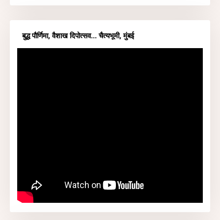
बुद्ध पौर्णिमा, वैशाख दिपोत्सव... चैत्यभूमी, मुंबई