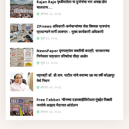
Rajan Raje पृथ्वीमातेला या दुर्जनांचा भार असह्य होत
चाललाय....
ऑगस्ट ०४, २०२६
ZPnews अधिकारी-कर्मचाऱ्यांच्या सेवा विषयक प्रश्नांना
प्राधान्याने मार्गी लावणार – मुख्य कार्यकारी अधिकारी
जुलै ३१, २०२६
NewsPaper वृत्तपत्रांवर बचतीची कात्री; सरकारच्या
निर्णयावर पत्रकार परिषदेचा तीव्र आक्षेप
जुलै ३१, २०२६
पद्मश्री डॉ. डी.वाय. पाटील यांचे वयाच्या 90 व्या वर्षी कोल्हापूर
येथे निधन
ऑगस्ट ०४, २०२६
Free Tebbet 'चीनच्या दडपशाहीविरोधात मुंबईत तिब्बती
जनतेचे आझाद मैदानात आंदोलन
ऑगस्ट ०३, २०२६