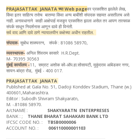
PRAJASATTAK JANATA च्या Web page
वर प्रकाशित झालेले लेख,
किंवा इतर साहित्य तसेच बातम्या किंवा अन्य बाबींशी संपादक सहमत असतीलच असे
नाही. अनावधानाने काही आक्षेपार्ह मजकूर प्रकाशित झाला असेल तर आपण तात्काळ
संपर्क साधून निदर्शनास आणून द्यावे ही विनंती.
सर्व वाद आणि दावे ठाणे न्यायालयीन कक्षेच्या अधीन राहतील.
संपादक
-
सुबोध शाक्यरत्न, संपर्क : 81086 58970,
व्यवस्थापक-
अनिल शिंवराम कासारे H.R.Dept.
M- 70395 30563
मुंबई कार्यालय -
11, सम्राट अशोक को-ऑप.हा.सोसायटी, मुकुंदराव आंबेडकर नगर,
सायन-बांद्रा रोड, मुंबई - 400 017.
PRAJASATTAK JANATA
Published at Gala No. 51, Dadoji Konddev Stadium, Thane (w.)
400601,Maharashtra.
Editor : Subodh Shivram Shakyaratn,
M. -.81086 58970.
A/cNAME :
SHAKYARATN ENTERPRESES
BANK : ;
THANE BHARAT SAHAKARI BANK LTD
IFCSC CODE NO. :
TBSB0000006
ACCOUNT NO. :
006110000001103