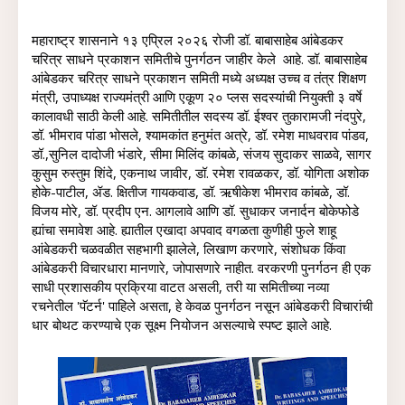
महाराष्ट्र शासनाने १३ एप्रिल २०२६ रोजी डॉ. बाबासाहेब आंबेडकर 
चरित्र साधने प्रकाशन समितीचे पुनर्गठन जाहीर केले  
आहे. 
डॉ. बाबासाहेब 
आंबेडकर चरित्र साधने प्रकाशन समिती मध्ये अध्यक्ष उच्च व तंत्र शिक्षण 
मंत्री, उपाध्यक्ष राज्यमंत्री आणि एकूण २० प्लस सदस्यांची नियुक्ती ३ वर्षे 
कालावधी साठी केली आहे. 
समितीतील सदस्य डॉ. ईश्वर तुकारामजी नंदपुरे, 
डॉ. भीमराव पांडा भोसले, श्यामकांत हनुमंत अत्रे, डॉ. रमेश माधवराव पांडव, 
डॉ.,सुनिल दादोजी भंडारे, सीमा मिलिंद कांबळे, संजय सुदाकर साळवे, सागर 
कुसुम रुस्तुम शिंदे, एकनाथ जावीर, डॉ. रमेश रावळकर, डॉ. योगिता अशोक 
होके-पाटील, ॲड. क्षितीज गायकवाड, डॉ. ऋषीकेश भीमराव कांबळे, डॉ. 
विजय मोरे, डॉ. प्रदीप एन. आगलावे आणि डॉ. सुधाकर जनार्दन बोकेफोडे 
ह्यांचा समावेश आहे. 
ह्यातील एखादा अपवाद वगळता कुणीही फुले शाहू 
आंबेडकरी चळवळीत सहभागी झालेले, लिखाण करणारे, संशोधक किंवा 
आंबेडकरी विचारधारा मानणारे, जोपासणारे नाहीत. वरकरणी पुनर्गठन ही एक 
साधी प्रशासकीय प्रक्रिया वाटत असली, तरी या समितीच्या नव्या 
रचनेतील 'पॅटर्न' पाहिले असता, हे केवळ पुनर्गठन नसून आंबेडकरी विचारांची 
धार बोथट करण्याचे एक सूक्ष्म नियोजन असल्याचे स्पष्ट झाले आहे.