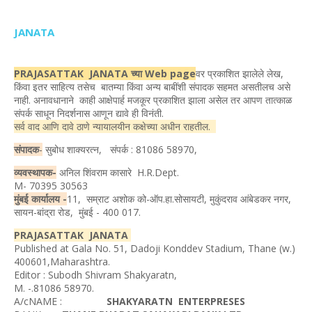
JANATA
PRAJASATTAK JANATA च्या Web page
वर प्रकाशित झालेले लेख,
किंवा इतर साहित्य तसेच बातम्या किंवा अन्य बाबींशी संपादक सहमत असतीलच असे
नाही. अनावधानाने काही आक्षेपार्ह मजकूर प्रकाशित झाला असेल तर आपण तात्काळ
संपर्क साधून निदर्शनास आणून द्यावे ही विनंती.
सर्व वाद आणि दावे ठाणे न्यायालयीन कक्षेच्या अधीन राहतील.
संपादक
-
सुबोध शाक्यरत्न, संपर्क : 81086 58970,
व्यवस्थापक-
अनिल शिंवराम कासारे H.R.Dept.
M- 70395 30563
मुंबई कार्यालय -
11, सम्राट अशोक को-ऑप.हा.सोसायटी, मुकुंदराव आंबेडकर नगर,
सायन-बांद्रा रोड, मुंबई - 400 017.
PRAJASATTAK JANATA
Published at Gala No. 51, Dadoji Konddev Stadium, Thane (w.)
400601,Maharashtra.
Editor : Subodh Shivram Shakyaratn,
M. -.81086 58970.
A/cNAME :
SHAKYARATN ENTERPRESES