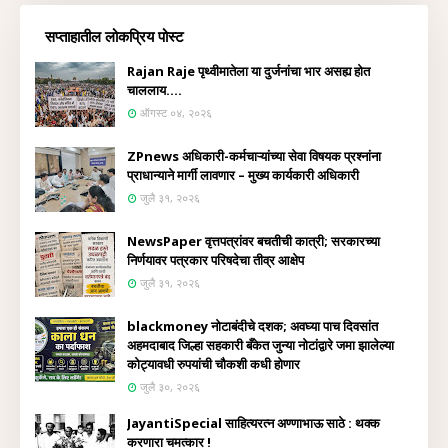
सप्ताहातील लोकप्रिय पोस्ट
Rajan Raje पृथ्वीमातेला या दुर्जनांचा भार असह्य होत
चाललाय....
ऑगस्ट ०४, २०२६
ZPnews अधिकारी-कर्मचाऱ्यांच्या सेवा विषयक प्रश्नांना
प्राधान्याने मार्गी लावणार – मुख्य कार्यकारी अधिकारी
जुलै ३१, २०२६
NewsPaper वृत्तपत्रांवर बचतीची कात्री; सरकारच्या
निर्णयावर पत्रकार परिषदेचा तीव्र आक्षेप
जुलै ३१, २०२६
blackmoney नोटाबंदीचे दशक; अवघ्या पाच दिवसांत
अहमदाबाद जिल्हा सहकारी बँकेत जुन्या नोटांद्वारे जमा झालेल्या
कोट्यावधी रुपयांची चौकशी कधी होणार
जुलै ३०, २०२६
JayantiSpecial साहित्यरत्न अण्णाभाऊ साठे : थक्क
करणारा चमत्कार !