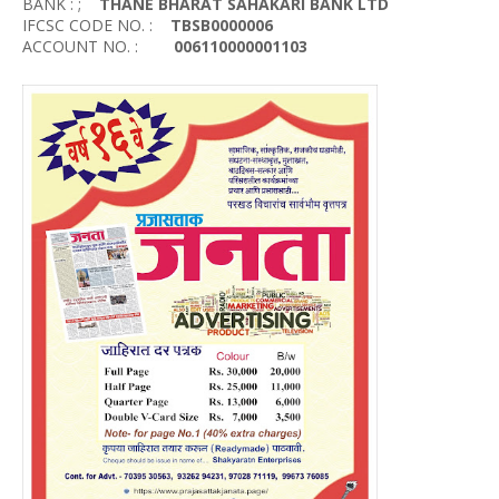
BANK : ;
THANE BHARAT SAHAKARI BANK LTD
IFCSC CODE NO. :
TBSB0000006
ACCOUNT NO. :
006110000001103