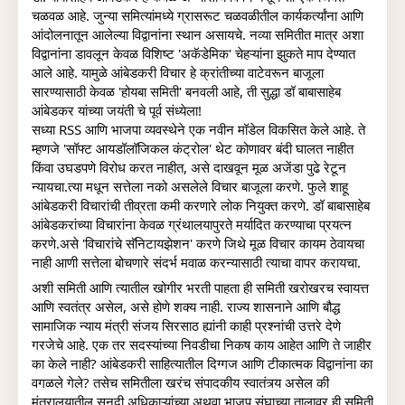
चळवळ आहे. जुन्या समित्यांमध्ये ग्रासरूट चळवळीतील कार्यकर्त्यांना आणि 
आंदोलनातून आलेल्या विद्वानांना स्थान असायचे. नव्या समितीत मात्र अशा 
विद्वानांना डावलून केवळ विशिष्ट 'अकॅडेमिक' चेहऱ्यांना झुकते माप देण्यात 
आले आहे. यामुळे आंबेडकरी विचार हे क्रांतीच्या वाटेवरून बाजूला 
सारण्यासाठी केवळ 'होयबा समिती' बनवली आहे, ती सुद्धा डॉ बाबासाहेब 
आंबेडकर यांच्या जयंती चे पूर्व संध्येला!   
सध्या RSS आणि भाजपा व्यवस्थेने एक नवीन मॉडेल विकसित केले आहे. ते 
म्हणजे 'सॉफ्ट आयडॉलॉजिकल कंट्रोल' थेट कोणावर बंदी घालत नाहीत 
किंवा उघडपणे विरोध करत नाहीत, असे दाखवून मूळ अजेंडा पुढे रेटून 
न्यायचा.त्या मधून सत्तेला नको असलेले विचार बाजूला करणे. फुले शाहू 
आंबेडकरी विचारांची तीव्रता कमी करणारे लोक नियुक्त करणे. डॉ बाबासाहेब 
आंबेडकरांच्या विचारांना केवळ ग्रंथालयापुरते मर्यादित करण्याचा प्रयत्न 
करणे.असे 'विचारांचे सॅनिटायझेशन' करणे जिथे मूळ विचार कायम ठेवायचा 
नाही आणी सत्तेला बोचणारे संदर्भ मवाळ करन्यासाठी त्याचा वापर करायचा.
अशी समिती आणि त्यातील खोगीर भरती पाहता ही समिती खरोखरच स्वायत्त 
आणि स्वतंत्र असेल, असे होणे शक्य नाही. राज्य शासनाने आणि बौद्ध 
सामाजिक न्याय मंत्री संजय सिरसाठ ह्यांनी काही प्रश्नांची उत्तरे देणे 
गरजेचे आहे. एक तर सदस्यांच्या निवडीचा निकष काय आहेत आणि ते जाहीर 
का केले नाही? आंबेडकरी साहित्यातील दिग्गज आणि टीकात्मक विद्वानांना का 
वगळले गेले? तसेच समितीला खरंच संपादकीय स्वातंत्र्य असेल की 
मंत्रालयातील सनदी अधिकाऱ्यांच्या अथवा भाजप संघाच्या तालावर ही समिती 