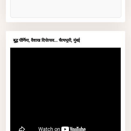
बुद्ध पौर्णिमा, वैशाख दिपोत्सव... चैत्यभूमी, मुंबई