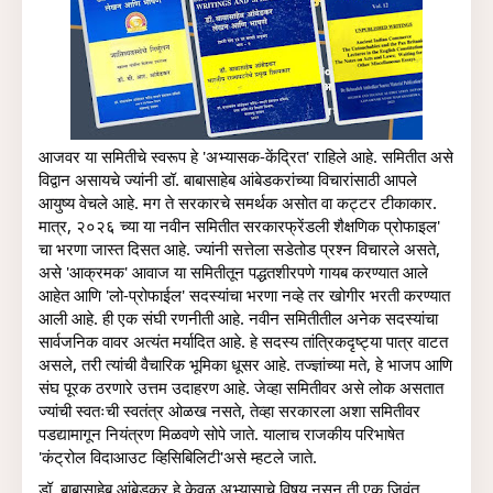
आजवर या समितीचे स्वरूप हे 'अभ्यासक-केंद्रित' राहिले आहे. समितीत असे 
विद्वान असायचे ज्यांनी डॉ. बाबासाहेब आंबेडकरांच्या विचारांसाठी आपले 
आयुष्य वेचले आहे. मग ते सरकारचे समर्थक असोत वा कट्टर टीकाकार. 
मात्र, २०२६ च्या या नवीन समितीत सरकारफ्रेंडली शैक्षणिक प्रोफाइल' 
चा भरणा जास्त दिसत आहे. ज्यांनी सत्तेला सडेतोड प्रश्न विचारले असते, 
असे 'आक्रमक' आवाज या समितीतून पद्धतशीरपणे गायब करण्यात आले 
आहेत आणि 'लो-प्रोफाईल' सदस्यांचा भरणा नव्हे तर खोगीर भरती करण्यात 
आली आहे. 
ही एक संघी रणनीती आहे. नवीन समितीतील अनेक सदस्यांचा 
सार्वजनिक वावर अत्यंत मर्यादित आहे. हे सदस्य तांत्रिकदृष्ट्या पात्र वाटत 
असले, तरी त्यांची वैचारिक भूमिका धूसर आहे. तज्ज्ञांच्या मते, हे भाजप आणि 
संघ पूरक ठरणारे उत्तम उदाहरण आहे. जेव्हा समितीवर असे लोक असतात 
ज्यांची स्वतःची स्वतंत्र ओळख नसते, तेव्हा सरकारला अशा समितीवर 
पडद्यामागून नियंत्रण मिळवणे सोपे जाते. यालाच राजकीय परिभाषेत 
'कंट्रोल विदाआउट व्हिसिबिलिटी'असे म्हटले जाते.
डॉ. बाबासाहेब आंबेडकर हे केवळ अभ्यासाचे विषय नसून ती एक जिवंत 