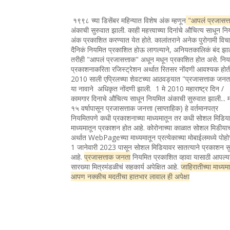
१९९८ च्या डिसेंबर महिन्यात विशेष अंक म्हणून
"आपलं प्रजासत्
अंकाची सुरुवात झाली. काही महत्त्वाच्या दिनांचे औचित्य साधून न
अंक प्रकाशित करण्यात येत होते. कालांतराने अनेक पुरोगामी विचा
दैनिकं नियमित प्रकाशित होऊ लागल्याने, अनियतकालिकं बंद झा
तरीही "आपलं प्रजासत्ताक" अधून मधून प्रकाशित होत असे. नि
प्रकाशनाकरिता रजिस्ट्रेशन अर्थात रितसर नोंदणी आवश्यक होत
2010 साली एप्रिलच्या शेवटच्या आठवड्यात "प्रजासत्ताक जन
या नावाने अधिकृत नोंदणी झाली. 1 मे 2010 महाराष्ट्र दिन /
कामगार दिनाचे औचित्य साधून नियमित अंकाची सुरुवात झाली... 
१५ वर्षापासून प्रजासत्ताक जनत्ता (साप्ताहिक) हे वर्तमानपत्र
नियमितपणे कधी प्रकाशनाच्या माध्यमातून तर कधी सोशल मिडिया
माध्यमातून प्रकाशन होत आहे. कोरोनाच्या काळात सोशल मिडीया
अर्थात WebPageच्या माध्यमातून प्रत्येकाच्या मोबाईलमध्ये पोह
1 जानेवारी 2023 पासून सोशल मिडियावर सातत्याने प्रकाशन सु
आहे.
प्रजासत्ताक जनता
नियमित प्रकाशित व्हावा यासाठी आपल्य
सारख्या मित्रमंडळीचं सहकार्य अपेक्षित आहे.
जाहिरातीच्या माध्यम
आपण नक्कीच मदतीचा हातभार लावाल ही अपेक्षा