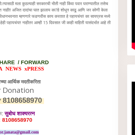
जतो.त्यासाठी मला कुठल्याही सरकारची भीती नाही किंवा पवार घराण्यातील तसेच
ाटत नाही!! अजित दादांचा घात झालाय का?हे शोधून काढू आणि जर कोणी केला
िधानभवनात म्हणणारे फडणवीस काय करतात हे पहायचंय!! का सायप्रस मध्ये
 पहायचंय!! नाहीतर आम्ही 15 दिवसात जी काही माहिती यासंदर्भात आहे ती
HARE / FORWARD
A NEWS xPRESS
वेच्या आर्थिक मदतीकरिता
r Donation
y
8108658970
क:
सुबोध शाक्यरत्न
: 8108658970
pr.janata@gmail.com