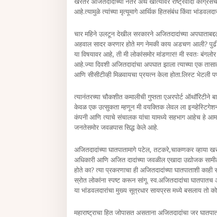
खरंतर अजितदादांच्या नंतर अर्थ खात्यावर राष्ट्रवादी काँग
आहे.त्यामुळे त्यांच्या मृत्यूमागे आर्थिक हितसंबंध किंवा भांडवल
चार महिने उलटून देखील सरकारने अजितदादांच्या अपघाताबद्
अहवाल सादर करणार होते मग नेमकी काय अडचण आली? पुढील 
या विषयावर आहे, ती मी लोकांसमोर मांडणार!! मी स्वतः बंगलोर 
आहे.ज्या दिवशी अजितदादांचा अपघात झाला त्याच्या एक तासात
आणि सीसीटीव्ही मिळवायचा प्रयत्न केला होता.लिस्ट भेटली 
त्यानंतरच्या चौकशीत कमालीची गुप्तता एअरपोर्ट ऑथॉरिटीने 
केवळ एक उत्सुकता म्हणून मी वयक्तिक लेवल ला इन्व्हेस्ट
कंपनी आणि त्याचे संचालक यांचा यामध्ये सहभाग आहेच हे आमदार 
जनतेसमोर जवळपास सिद्ध केले आहे.
अजितदादांच्या घातपातामागे पटेल, तटकरे,चाकणकर व्हाया 
अधिकारी आणि अजित दादांच्या जवळील एखादा उद्योजक सामील आह
होते का? त्या प्रकरणाचा ही अजितदादांच्या घातपाताशी काही सं
स्रोत लोकांना स्पष्ट करून सांगू. स्व.अजितदादांचा घातपातच आ
या भांडवलदारांचा मुख्य सूत्रधार सायप्रस मध्ये बसलाय तो कोण?
महाराष्ट्राचा हित जोपासत असताना अजितदादांचा जर घातपात 