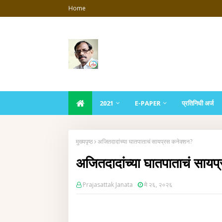
Home
2021
E-PAPER
प्रतिनिधी अर्ज
मुख्यपृष्ठ
अजितदादांच्या घातपाताचं सायप्रस कनेक्शन?
अजितदादांच्या घातपाताचं सायप
Prajasattak Janata
मे २६, २०२६