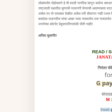
लोकांपर्यंत पोहोचवणे हे मी मराठी नागरिक म्हणून कर्तव्य सम
राष्ट्रवादी पक्षातील कुणाची परवानगी घेण्याची आवश्यकता व
असेल तर तो पातळात देखील असेल तरी सोडणार नाही !!अस व
बसलेला फडणवीस यांचा आका जसा नाचवतोय तस नाचतायेत हेही
जनतेच्या कोर्टात ठेवूच!!परिणामांची भीती नाही!!
अजित मुलाणी!!
READ /
S
JANAT
निरंतर से
fo
G pa
संपाद
M 
Email-