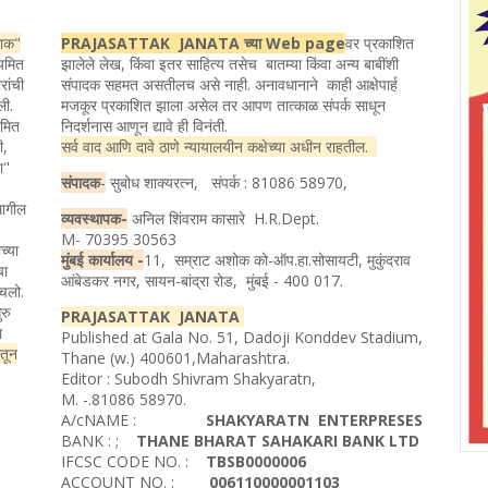
ताक"
PRAJASATTAK JANATA च्या Web page
वर प्रकाशित
ियमित
झालेले लेख, किंवा इतर साहित्य तसेच बातम्या किंवा अन्य बाबींशी
रांची
संपादक सहमत असतीलच असे नाही. अनावधानाने काही आक्षेपार्ह
ली.
मजकूर प्रकाशित झाला असेल तर आपण तात्काळ संपर्क साधून
यमित
निदर्शनास आणून द्यावे ही विनंती.
ी,
सर्व वाद आणि दावे ठाणे न्यायालयीन कक्षेच्या अधीन राहतील.
ता"
संपादक
-
सुबोध शाक्यरत्न, संपर्क : 81086 58970,
मागील
व्यवस्थापक-
अनिल शिंवराम कासारे H.R.Dept.
M- 70395 30563
च्या
मुंबई कार्यालय -
11, सम्राट अशोक को-ऑप.हा.सोसायटी, मुकुंदराव
चा
आंबेडकर नगर, सायन-बांद्रा रोड, मुंबई - 400 017.
ोचलो.
रु
PRAJASATTAK JANATA
ा
Published at Gala No. 51, Dadoji Konddev Stadium,
ातून
Thane (w.) 400601,Maharashtra.
Editor : Subodh Shivram Shakyaratn,
M. -.81086 58970.
A/cNAME :
SHAKYARATN ENTERPRESES
BANK : ;
THANE BHARAT SAHAKARI BANK LTD
IFCSC CODE NO. :
TBSB0000006
ACCOUNT NO. :
006110000001103