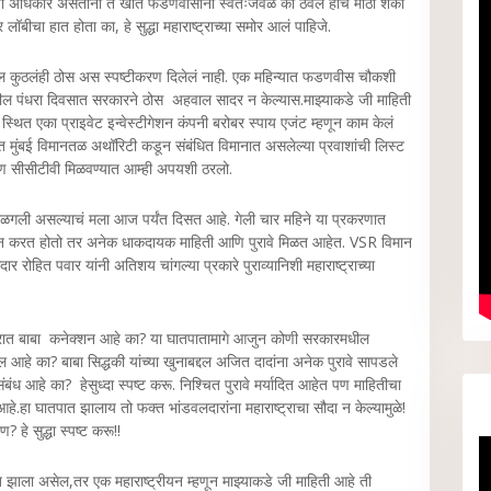
्रेसचा अधिकार असताना ते खात फडणवीसांनी स्वतःजवळ का ठेवलं हीच मोठी शंका
दार लॉबीचा हात होता का, हे सुद्धा महाराष्ट्राच्या समोर आलं पाहिजे.
दल कुठलंही ठोस अस स्पष्टीकरण दिलेलं नाही. एक महिन्यात फडणवीस चौकशी
पंधरा दिवसात सरकारने ठोस अहवाल सादर न केल्यास.माझ्याकडे जी माहिती
स्थित एका प्राइवेट इन्वेस्टीगेशन कंपनी बरोबर स्पाय एजंट म्हणून काम केलं
 मुंबई विमानतळ अथॉरिटी कडून संबंधित विमानात असलेल्या प्रवाशांची लिस्ट
पण सीसीटीवी मिळवण्यात आम्ही अपयशी ठरलो.
बाळगली असल्याचं मला आज पर्यंत दिसत आहे. गेली चार महिने या प्रकरणात
िगेशन करत होतो तर अनेक धाकदायक माहिती आणि पुरावे मिळत आहेत. VSR विमान
रोहित पवार यांनी अतिशय चांगल्या प्रकारे पुराव्यानिशी महाराष्ट्राच्या
खरात बाबा कनेक्शन आहे का? या घातपातामागे आजुन कोणी सरकारमधील
े का? बाबा सिद्धकी यांच्या खुनाबद्दल अजित दादांना अनेक पुरावे सापडले
बंध आहे का? हेसुध्दा स्पष्ट करू. निश्चित पुरावे मर्यादित आहेत पण माहितीचा
हे.हा घातपात झालाय तो फक्त भांडवलदारांना महाराष्ट्राचा सौदा न केल्यामुळे!
 हे सुद्धा स्पष्ट करू!!
झाला असेल,तर एक महाराष्ट्रीयन म्हणून माझ्याकडे जी माहिती आहे ती