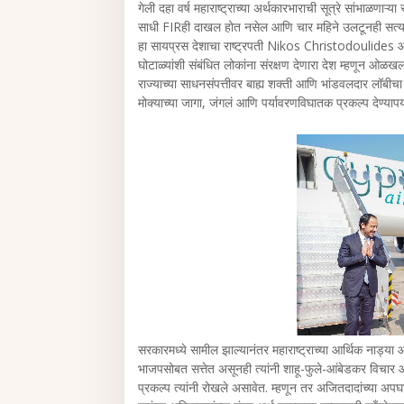
गेली दहा वर्ष महाराष्ट्राच्या अर्थकारभाराची सूत्रे सांभाळण
साधी FIRही दाखल होत नसेल आणि चार महिने उलटूनही सत्य 
हा सायप्रस देशाचा राष्ट्रपती Nikos Christodoulides आह
घोटाळ्यांशी संबंधित लोकांना संरक्षण देणारा देश म्हणून ओळखला
राज्याच्या साधनसंपत्तीवर बाह्य शक्ती आणि भांडवलदार लॉबीच
मोक्याच्या जागा, जंगलं आणि पर्यावरणविघातक प्रकल्प देण्यापर
सरकारमध्ये सामील झाल्यानंतर महाराष्ट्राच्या आर्थिक नाड्
भाजपसोबत सत्तेत असूनही त्यांनी शाहू-फुले-आंबेडकर विचार आणि 
प्रकल्प त्यांनी रोखले असावेत. म्हणून तर अजितदादांच्या अप