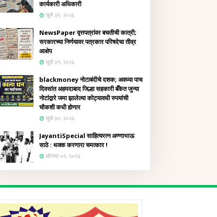
कार्यकारी अधिकारी
जुलै ३१, २०२६
NewsPaper वृत्तपत्रांवर बचतीची कात्री;
सरकारच्या निर्णयावर पत्रकार परिषदेचा तीव्र
आक्षेप
जुलै ३१, २०२६
blackmoney नोटाबंदीचे दशक; अवघ्या पाच
दिवसांत अहमदाबाद जिल्हा सहकारी बँकेत जुन्या
नोटांद्वारे जमा झालेल्या कोट्यावधी रुपयांची
चौकशी कधी होणार
जुलै ३०, २०२६
JayantiSpecial साहित्यरत्न अण्णाभाऊ
साठे : थक्क करणारा चमत्कार !
ऑगस्ट ०१, २०२६