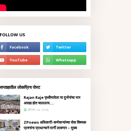
FOLLOW US
सप्ताहातील लोकप्रिय पोस्ट
Rajan Raje पृथ्वीमातेला या दुर्जनांचा भार
असह्य होत चाललाय....
ऑगस्ट ०४, २०२६
ZPnews अधिकारी-कर्मचाऱ्यांच्या सेवा विषयक
प्रश्नांना प्राधान्याने मार्गी लावणार – मुख्य