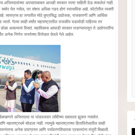
ाऱ्या स्व.अजितदादांच्या अपघाताबाबत आजही सरकार स्पष्ट माहिती देऊ शकलेलं नाही.
समोर येत नसेल, तर संशय अधिक गडद होणं स्वाभाविक आहे. फोटोतील व्यक्ती
े. सायप्रस हा जगातील मोठे कुप्रसिद्ध उद्योजक, राजकारणी आणि आर्थिक
 जातो. गेल्या काही वर्षांत महाराष्ट्रातील राजकीय घडामोडी पाहिल्या तर
ा डोळा असल्याचं दिसतं. महाविकास आघाडी सरकार पाडण्यापासून ते उद्योगपतींना
्यंत अनेक निर्णय जनतेच्या विरोधात घेतले गेले आहेत.
या ओळखणारे अजितदादा या भांडवलदार लॉबीच्या दबावाला झुकत नसावेत.
महाराष्ट्रधर्म सोडला नाही. त्यामुळे महाराष्ट्राच्या हिताविरोधातील काही
घातानंतरच अनेक वादग्रस्त आणि पर्यावरणविघातक प्रकल्पांना मंजुरी मिळाली.