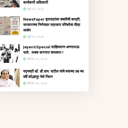
कार्यकारी अधिकारी
जुलै ३१, २०२६
NewsPaper वृत्तपत्रांवर बचतीची कात्री;
सरकारच्या निर्णयावर पत्रकार परिषदेचा तीव्र
आक्षेप
जुलै ३१, २०२६
JayantiSpecial साहित्यरत्न अण्णाभाऊ
साठे : थक्क करणारा चमत्कार !
ऑगस्ट ०१, २०२६
पद्मश्री डॉ. डी.वाय. पाटील यांचे वयाच्या 90 व्या
वर्षी कोल्हापूर येथे निधन
ऑगस्ट ०४, २०२६