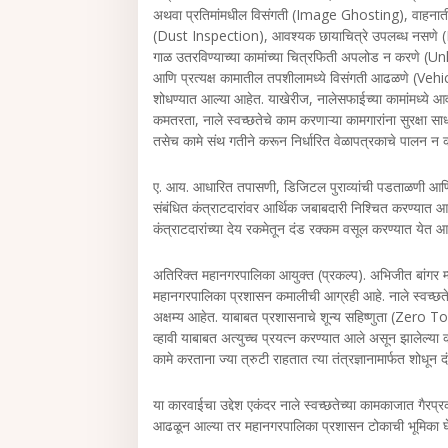
अथवा प्रतिमांमधील विसंगती (Image Ghosting), वाहनातील गा
(Dust Inspection), आवश्यक छायाचित्रे उपलब्ध नसणे 
गाळ उतरविण्याच्या कामांच्या चित्रफिती अपलोड न करणे (
आणि प्रत्यक्ष कामातील तपशीलामध्ये विसंगती आढळणे (Vehi
शोधण्यात आल्या आहेत. याखेरीज, नालेसफाईच्या कामांमध्ये आवश
कमतरता, नाले स्वच्छतेचे काम करणाऱ्या कामगारांना सुरक्षा स
तसेच कामे संथ गतीने करून निर्धारित वेळापत्रकाचे पालन न
ए. आय. आधारित तपासणी, डिजिटल पुराव्यांची पडताळणी आणि प
संबंधित कंत्राटदारांवर आर्थिक जबाबदारी निश्चित करण्यात 
कंत्राटदारांच्‍या देय रकमेतून दंड रक्कम वसूल करण्यात येत आ
अतिरिक्त महानगरपालिका आयुक्त (प्रकल्प). अभिजीत बांगर म्हण
महानगरपालिका प्रशासन कमालीची आग्रही आहे. नाले स्वच्छतेच्य
अक्षम्य आहेत. याबाबत प्रशासनाचे शून्य सहिष्णुता (Zero T
व्हावी याबाबत अत्युच्च प्रयत्न करण्यात आले असून झालेल्या क
कामे करताना ज्या त्रुटी राहतात त्या तंत्रज्ञानामार्फत शोधू
या कारवाईचा उद्देश एकंदर नाले स्वच्छतेच्या कामकाजात गैरप्र
आढळून आल्या तर महानगरपालिका प्रशासन टोकाची भूमिका 