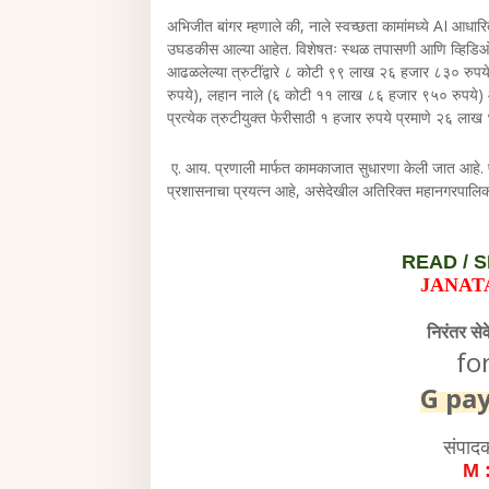
अभिजीत बांगर म्हणाले की, नाले स्वच्छता कामांमध्ये AI आधारित
उघडकीस आल्या आहेत. विशेषतः स्थळ तपासणी आणि व्हिडिओ 
आढळलेल्या त्रुटींद्वारे ८ कोटी ९९ लाख २६ हजार ८३० रु
रुपये), लहान नाले (६ कोटी ११ लाख ८६ हजार ९५० रुपये)
प्रत्येक त्रुटीयुक्त फेरीसाठी १ हजार रुपये प्रमाणे २६ ल
ए. आय. प्रणाली मार्फत कामकाजात सुधारणा केली जात आहे. 
प्रशासनाचा प्रयत्न आहे, असेदेखील अतिरिक्त महानगरपालिका 
READ /
S
JANAT
निरंतर से
fo
G pa
संपाद
M 