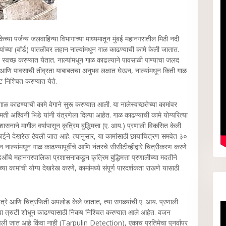
केच्‍या पर्जन्‍य जलवाहिन्‍या विभागाच्‍या माध्‍यमातून मुंबई महानगरातील मिठी नदी
ंच्‍या (वॉर्ड) पातळीवर लहान नाल्‍यांमधून गाळ काढण्‍याची कामे केली जातात.
न स्वच्छ करण्यात येतात. नाल्‍यांमधून गाळ काढल्‍याने पावसाळी पाण्‍याचा जलद
ान आणि पावसाची तीव्रता याबाबतचा अनुभव लक्षात घेऊन, नाल्‍यांमधून किती गाळ
 निश्चित करण्‍यात येते.
ून गाळ काढण्‍याची कामे वेगाने सुरू करण्‍यात आली. या नालेस्वच्छतेच्या कामांवर
मती अश्विनी भिडे यांनी यंत्रणेला दिल्या आहेत. गाळ काढण्याची कामे योग्यरित्या
शासनाने मागील वर्षापासून कृत्रिम बुद्धिमत्ता (ए. आय.) प्रणाली विकसित केली
ारकाईने देखरेख ठेवली जात आहे. त्यानुसार, या कामांसाठी छायाचित्रण समवेत ३०
ाल्यांमधून गाळ काढण्यापूर्वीचे आणि नंतरचे सीसीटीव्हीद्वारे चित्रीकरण करणे
हिडिओंचे महानगरपालिका प्रशासनाकडून कृत्रिम बुद्धिमत्ता प्रणालीच्या मदतीने
्या कामांची योग्य देखरेख करणे, कामांमध्ये संपूर्ण पारदर्शकता राखणे यासाठी
चित्रे आणि चित्रफिती अपलोड केले जातात, त्या सगळ्यांची ए. आय. प्रणाली
या त्रुटी शोधून काढण्यासाठी निकष निश्चित करण्यात आले आहेत. वजन
टवली जात आहे किंवा नाही (Tarpulin Detection), एकाच प्रतिमेचा पुनर्वापर