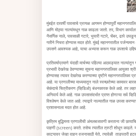
मुंबईत दरवर्षी पावसाचे प्रत्‍यक्ष आगमन होण्‍यापूर्वी महानगरपालि
आणि मोठ्या नाल्‍यांमधून गाळ काढला जातो. तर, विभाग कार्यालया
नैसर्गिक नाले, पावसाळी गटारे, भुयारी गटारे, चेंबर, ढापे उघडू
गतीने निचरा होण्‍यास मदत होते. मुंबई महानगरातील पर्जन्‍यम
उपसणे आवश्‍यक आहे, याचा अभ्‍यास करून गाळ उपशाचे उद्दिष्ट
प्रतिवर्षाप्रमाणे यंदाही मार्चच्‍या पहिल्‍या आठवड्यात नाल्‍यांत
प्रभावी देखरेख ठेवण्‍याच्या सूचना महानगरपालिका आयुक्‍त श्री
होण्यासह त्यावर देखरेख करण्याच्या दृष्टीने महानगरपालिका प्र
आहे. या प्रणालीच्या माध्यमातून नाले स्वच्छतेच्या कामावर ब
सेकंदाचे चित्रीकरण (व्हिडिओ) बंधनकारक केले आहे. तर लहान न
अनिवार्य केले आहे. गाळ उपसासंदर्भात प्राप्त होणाऱ्या सर्व व्
विश्लेषण केले जात आहे. त्याद्वारे नाल्यातील गाळ उपसा करण्याच
प्रशासनाला मदत होत आहे.
कृत्रिम बुद्धिमत्ता प्रणालीची अंमलबजावणी करताना जी छाया
पाहणी (screen) करते. तसेच त्यातील त्रुटी शोधून काढते. 
काट्यावर जेव्हा वाहन वजनासाठी येते, त्यावेळी ताडपत्री ह