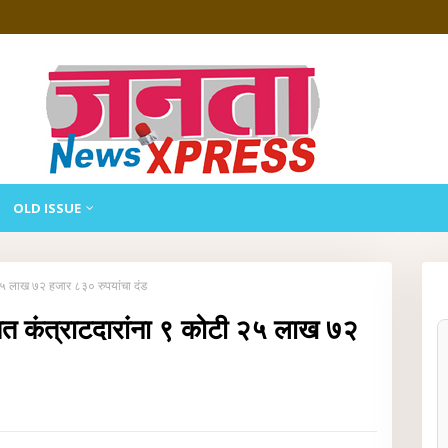
OLD ISSUE
 २५ लाख ७२ हजार ८३० रुपयांचा दंड
बाबत कंत्राटदारांना ९ कोटी २५ लाख ७२