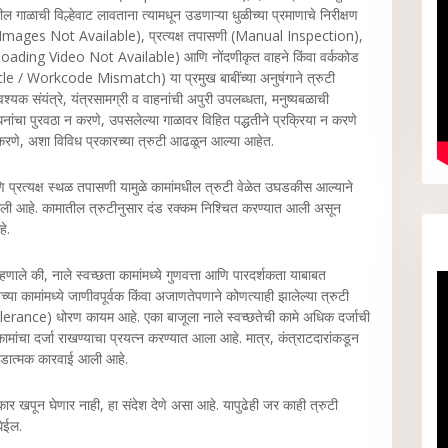
ळाची विल्हेवाट लावताना त्यामधून उडणाऱ्या धुळीच्या प्रमाणाचे निरीक्षण
(Images Not Available), प्रत्यक्ष तपासणी (Manual Inspection),
Unloading Video Not Available) आणि नोंदणीकृत वाहने किंवा वर्ककोड
cle / Workcode Mismatch) या प्रमुख बाबींच्या अनुषंगाने त्रुटी
्यक संयंत्रे, यंत्रसामग्री व वाहनांची अपुरी उपलब्धता, मनुष्यबळाची
ाधनांचा पुरवठा न करणे, उपसलेल्या गाळावर विहित पद्धतीने प्रक्रिया न करणे
 करणे, अशा विविध प्रकारच्या त्रुटी आढळून आल्या आहेत.
्रत्यक्ष स्थळ तपासणी यामुळे कामांमधील त्रुटी वेळेत उघडकीस आल्याने
आली आहे. कामातील त्रुटीनुसार दंड रक्‍कम निश्चित करण्‍यात आली असून
हे.
ाले की, नाले स्वच्छता कामांमध्ये गुणवत्ता आणि पारदर्शकता याबाबत
ा कामांमध्ये जाणीवपूर्वक किंवा अजाणतेपणाने कोणत्याही झालेल्या त्रुटी
olerance) धोरण कायम आहे. एका बाजूला नाले स्वच्छतेची कामे अधिक दर्जाची
ामांचा दर्जा राखण्याचा प्रयत्न करण्यात आला आहे. मात्र, कंत्राटदारांकडून
न दंडात्मक कारवाई आली आहे.
कार खपून घेणार नाही, हा संदेश देणे असा आहे. यापुढेही जर काही त्रुटी
घेईल.