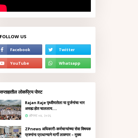
FOLLOW US
सप्ताहातील लोकप्रिय पोस्ट
Rajan Raje पृथ्वीमातेला या दुर्जनांचा भार
असह्य होत चाललाय....
ऑगस्ट ०४, २०२६
ZPnews अधिकारी-कर्मचाऱ्यांच्या सेवा विषयक
प्रश्नांना प्राधान्याने मार्गी लावणार – मुख्य