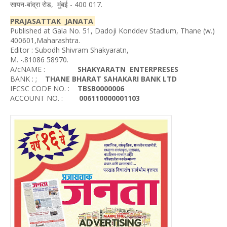
सायन-बांद्रा रोड, मुंबई - 400 017.
PRAJASATTAK JANATA
Published at Gala No. 51, Dadoji Konddev Stadium, Thane (w.)
400601,Maharashtra.
Editor : Subodh Shivram Shakyaratn,
M. -.81086 58970.
A/cNAME :
SHAKYARATN ENTERPRESES
BANK : ;
THANE BHARAT SAHAKARI BANK LTD
IFCSC CODE NO. :
TBSB0000006
ACCOUNT NO. :
006110000001103