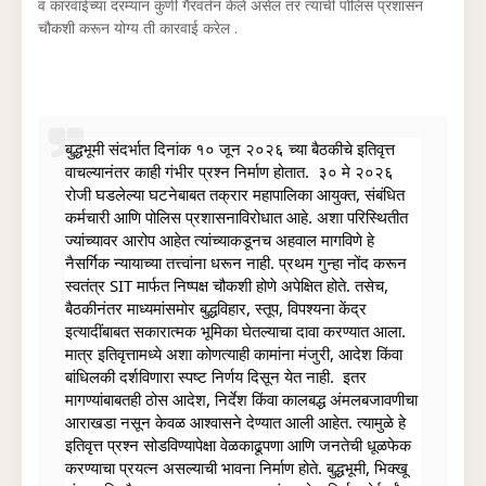
व कारवाईच्या दरम्यान कुणी गैरवर्तन केले असेल तर त्याची पोलिस प्रशासन
चौकशी करून योग्य ती कारवाई करेल .
बुद्धभूमी संदर्भात दिनांक १० जून २०२६ च्या बैठकीचे इतिवृत्त 
वाचल्यानंतर काही गंभीर प्रश्न निर्माण होतात.  
३० मे २०२६ 
रोजी घडलेल्या घटनेबाबत तक्रार महापालिका आयुक्त, संबंधित 
कर्मचारी आणि पोलिस प्रशासनाविरोधात आहे. अशा परिस्थितीत 
ज्यांच्यावर आरोप आहेत त्यांच्याकडूनच अहवाल मागविणे हे 
नैसर्गिक न्यायाच्या तत्त्वांना धरून नाही. प्रथम गुन्हा नोंद करून 
स्वतंत्र SIT मार्फत निष्पक्ष चौकशी होणे अपेक्षित होते. 
तसेच, 
बैठकीनंतर माध्यमांसमोर बुद्धविहार, स्तूप, विपश्यना केंद्र 
इत्यादींबाबत सकारात्मक भूमिका घेतल्याचा दावा करण्यात आला. 
मात्र इतिवृत्तामध्ये अशा कोणत्याही कामांना मंजुरी, आदेश किंवा 
बांधिलकी दर्शविणारा स्पष्ट निर्णय दिसून येत नाही.  
इतर 
मागण्यांबाबतही ठोस आदेश, निर्देश किंवा कालबद्ध अंमलबजावणीचा 
आराखडा नसून केवळ आश्वासने देण्यात आली आहेत. त्यामुळे हे 
इतिवृत्त प्रश्न सोडविण्यापेक्षा वेळकाढूपणा आणि जनतेची धूळफेक 
करण्याचा प्रयत्न असल्याची भावना निर्माण होते. 
बुद्धभूमी, भिक्खू 