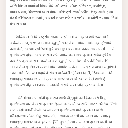
आणि विशाल महाबोधी विहार येथे उभे करावे. सोबत हॉस्पिटल, वसतिगृह,
महाविद्यालय, विपस्सनां ध्यान केंद्र, मॉनेस्ट्री, स्पर्धा परीक्षा केंद्र आणि ३००
बेडचे हॉस्पिटल उभारावे , यासाठी शासनातर्फ ताबडतोब ५० कोटी रुपयाचा निधी
देण्यात यावा.
रिपब्लिकन सेनेचे राष्ट्रीय अध्यक्ष सरसेनानी आनंदराज आंबेडकर यांनी
यावेळी समाज, प्रशासन आणि बुद्धभूमी फाऊंडेशन यांच्या मधील दुवा होण्याचे
काम केले, त्यांच्या उपस्थिती मुळे चर्चा मुद्द्यावर आणि सकारात्मक झाली जे
प्राधिकरण होईल त्याचे शासना तर्फे समाज कल्याणचे प्रधान सचिव हर्षदीप
कांबळे प्रमुख कारभार बघतील यात बुद्धभूमी फाऊंडेशनचे प्रतिनिधी आणि
समाजातील प्रतिष्ठित व्यक्ती यांचा समावेश असेल. याप्रस्तावाच्या अनुषंगाने
स्वतः भंते गौतमरत्न महाथेरो सोबत अनेकांनी भूमिका मांडली, रिपब्लिकन नेते
श्यामदादा गायकवाड यांनी प्रस्ताव मांडताच त्याचे स्वागत केले आणि हे
प्राधिकरण बौद्ध समाजाच्या मालकीचे असावे असा जोड प्रस्ताव दिला.
भंते गौतम रत्न यांनी प्रशासन आणि बौद्धभूमी फाउंडेशन असे मिळून
प्राधिकरण असावे असा प्रस्ताव देऊन सरकारने त्यासाठी १००० कोटीचा निधी
द्यावा अशी मागणी केली. त्याला फक्त प्राधिकरण मध्ये प्रशासन आणि
फौंडेशनच्या सोबत बौद्ध समाजातील गणमान्य व्यक्ती असाव्यात असा आग्रह
श्यामदादा गायकवाड व इतर काहींनी सुचवले त्याला मान्यता देण्यात आली. या
प्राधिकरणावर डॉ बाबासाहेब आंबेडकर यांच्या घराण्यातील एक व्यक्ती सदस्य