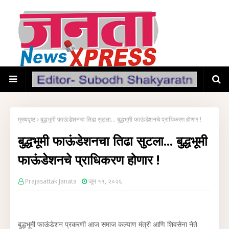
मुख्यपृष्ठ
बुद्धभूमी फाऊंडेशनचा तिढा सुटला... बुद्धभूमी फाऊंडेशनचे प्राधिकरण होणार !
बुद्धभूमी फाऊंडेशनचा तिढा सुटला... बुद्धभूमी
फाऊंडेशनचे प्राधिकरण होणार !
Prajasattak Janata
जून ११, २०२६
बुद्धभूमी फाऊंडेशन प्रकरणी आज समाज कल्याण मंत्री आणि शिवसेना नेते