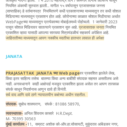
अधिकृत नोंदणी झाली. 1 मे 2010 महाराष्ट्र दिन / कामगार दिनाचे औचित्य साधून
नियमित अंकाची सुरुवात झाली... मागील १५ वर्षापासून प्रजासत्ताक जनत्ता
(साप्ताहिक) हे वर्तमानपत्र नियमितपणे कधी प्रकाशनाच्या माध्यमातून तर कधी सोशल
मिडियाच्या माध्यमातून प्रकाशन होत आहे. कोरोनाच्या काळात सोशल मिडीयाचा अर्थात
WebPageच्या माध्यमातून प्रत्येकाच्या मोबाईलमध्ये पोहोचलो. 1 जानेवारी 2023
पासून सोशल मिडियावर सातत्याने प्रकाशन सुरु आहे.
प्रजासत्ताक जनता
नियमित
प्रकाशित व्हावा यासाठी आपल्या सारख्या मित्रमंडळीचं सहकार्य अपेक्षित आहे.
जाहिरातीच्या माध्यमातून आपण नक्कीच मदतीचा हातभार लावाल ही अपेक्षा
JANATA
PRAJASATTAK JANATA च्या Web page
वर प्रकाशित झालेले लेख,
किंवा इतर साहित्य तसेच बातम्या किंवा अन्य बाबींशी संपादक सहमत असतीलच असे
नाही. अनावधानाने काही आक्षेपार्ह मजकूर प्रकाशित झाला असेल तर आपण तात्काळ
संपर्क साधून निदर्शनास आणून द्यावे ही विनंती.
सर्व वाद आणि दावे ठाणे न्यायालयीन कक्षेच्या अधीन राहतील.
संपादक
-
सुबोध शाक्यरत्न, संपर्क : 81086 58970,
व्यवस्थापक-
अनिल शिंवराम कासारे H.R.Dept.
M- 70395 30563
मुंबई कार्यालय -
11, सम्राट अशोक को-ऑप.हा.सोसायटी, मुकुंदराव आंबेडकर नगर,