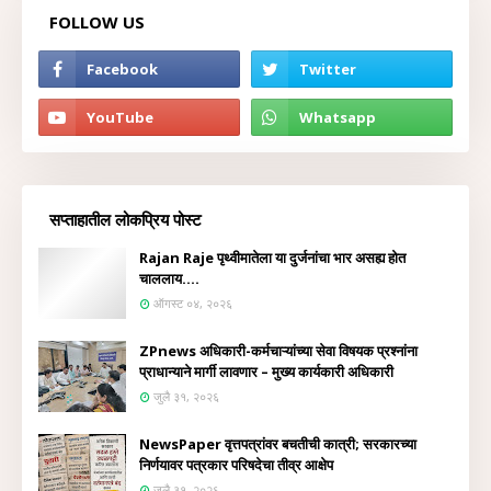
FOLLOW US
सप्ताहातील लोकप्रिय पोस्ट
Rajan Raje पृथ्वीमातेला या दुर्जनांचा भार असह्य होत
चाललाय....
ऑगस्ट ०४, २०२६
ZPnews अधिकारी-कर्मचाऱ्यांच्या सेवा विषयक प्रश्नांना
प्राधान्याने मार्गी लावणार – मुख्य कार्यकारी अधिकारी
जुलै ३१, २०२६
NewsPaper वृत्तपत्रांवर बचतीची कात्री; सरकारच्या
निर्णयावर पत्रकार परिषदेचा तीव्र आक्षेप
जुलै ३१, २०२६