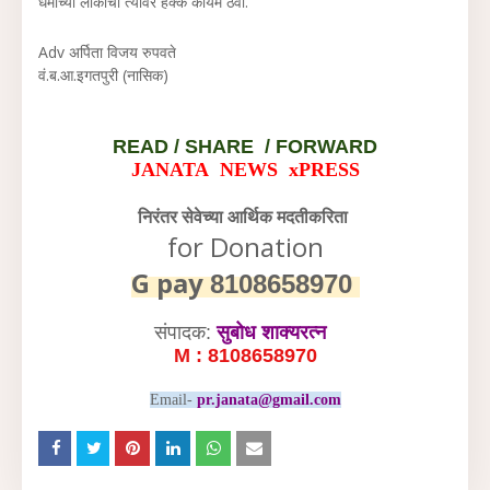
धर्माच्या लोकांचा त्यावर हक्क कायम ठेवा.
Adv अर्पिता विजय रुपवते
वं.ब.आ.इगतपुरी (नासिक)
READ /
SHARE / FORWARD
JANATA NEWS xPRESS
निरंतर सेवेच्या आर्थिक मदतीकरिता
for Donation
G pay
8108658970
संपादक:
सुबोध शाक्यरत्न
M : 8108658970
Email-
pr.janata@gmail.com