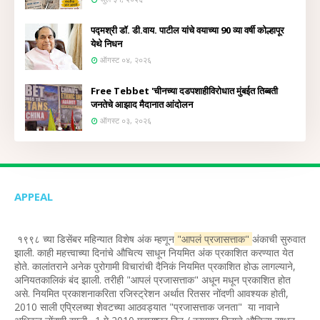
पद्मश्री डॉ. डी.वाय. पाटील यांचे वयाच्या 90 व्या वर्षी कोल्हापूर
येथे निधन
ऑगस्ट ०४, २०२६
Free Tebbet 'चीनच्या दडपशाहीविरोधात मुंबईत तिब्बती
जनतेचे आझाद मैदानात आंदोलन
ऑगस्ट ०३, २०२६
APPEAL
१९९८ च्या डिसेंबर महिन्यात विशेष अंक म्हणून
"आपलं प्रजासत्ताक"
अंकाची सुरुवात
झाली. काही महत्त्वाच्या दिनांचे औचित्य साधून नियमित अंक प्रकाशित करण्यात येत
होते. कालांतराने अनेक पुरोगामी विचारांची दैनिकं नियमित प्रकाशित होऊ लागल्याने,
अनियतकालिकं बंद झाली. तरीही "आपलं प्रजासत्ताक" अधून मधून प्रकाशित होत
असे. नियमित प्रकाशनाकरिता रजिस्ट्रेशन अर्थात रितसर नोंदणी आवश्यक होती,
2010 साली एप्रिलच्या शेवटच्या आठवड्यात "प्रजासत्ताक जनता" या नावाने