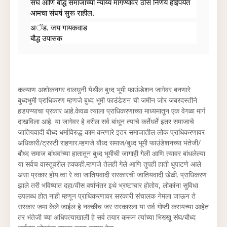
संघ आणि बौद्ध समाजाच्या न्याय्य मागण्यांवर ठोस निर्णय होईपर्यंत 
आमचा संघर्ष सुरू राहील.
अॅड. जय गायकवाड
बौद्ध उपासक
कल्याण अशोकनगर वालधुनी येथील बुध्द भूमी फाऊंडेशन जागेवर बनणारे
बुध्दभुमी प्राधिकरण म्हणजे बुध्द भूमी फाउंडेशन ची जमीन जोर जबरदस्तीने
हडपण्याचा प्रकार आहे.केवळ त्याला प्राधिकरणाच्या माध्यमातून एक वेगळा मार्ग
दाखविला आहे. या जागेवर हे वरील सर्व बांधून त्याचे कर्तेधर्ते इतर समाजाचे
जातियवादी बौध्द धर्माविरुद्ध काम करणारे इतर समाजातील लोक प्राधिकरणावर
अधिकारी/ट्रस्टी राहणार.म्हणजे बौध्द समाज/बुध्द भूमी फाउंडेशनच्या भंतेजी/
बौध्द समाज बांधवांच्या हातातून बुध्द भूमीची जागाही गेली आणि त्यावर बांधलेल्या
या सर्वच वास्तूवरील हक्कही.म्हणजे तेलही गेले आणि तुपही हाती धुपाटणे आले
असा प्रकार होय.व्वा रे व्वा जातियवादी सरकारची जातियवादी खेळी. प्राधिकरण
झाले तरी भविष्यात दहा/वीस वर्षांनंतर इथे भ्रष्टाचार होतोय, लोकांना सुविधा
उपलब्ध होत नाही म्हणून प्राधिकरणावर सरकारी संचालक नेमला जाऊन ते
सरकार जमा केले जाईल हे नक्कीच जर सरकारला या सर्व गोष्टी करायच्या आहेत
तर भंतेजी च्या अधिपत्याखाली हे सर्व तयार करून त्यांच्या भिख्खू संघ/बौध्द