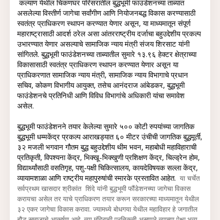
कल्याण येथील चिकणघर परिसरातील बुद्धभूमी फाउंडेशनच्या ताब्यात 
असलेल्या विस्तीर्ण जागेचा सर्वांगीण आणि नियोजनबद्ध विकास करण्यासाठी 
स्वतंत्र प्राधिकरण स्थापन करण्यात येणार असून, या माध्यमातून संपूर्ण 
महाराष्ट्रासाठी आदर्श ठरेल असा आंतरराष्ट्रीय दर्जाचा बहुउद्देशीय प्रकल्प 
उभारण्यात येणार असल्याचे सामाजिक न्याय मंत्री संजय शिरसाट यांनी 
सांगितले. 
बुद्धभूमी फाउंडेशनच्या ताब्यातील सुमारे १३.९६ हेक्टर क्षेत्राच्या 
विकासासाठी स्वतंत्र प्राधिकरण स्थापन करण्यात येणार असून या 
प्राधिकरणात सामाजिक न्याय मंत्री, सामाजिक न्याय विभागाचे प्रधान 
सचिव, कोकण विभागीय आयुक्त, तसेच आनंदराज आंबेडकर, बुद्धभूमी 
फाउंडेशनचे प्रतिनिधी आणि विविध विभागांचे अधिकारी यांचा समावेश 
असेल. 
बुद्धभूमी फाउंडेशनने तयार केलेल्या सुमारे ५०० कोटी रुपयांच्या जागतिक 
बुद्धभूमी धम्मकेंद्र प्रकल्प आराखड्यात ६० मीटर उंचीची जागतिक बुद्धमूर्ती, 
३२ मजली भगवान गौतम बुद्ध बहुउद्देशीय थीम भवन, महाबोधी महाविहाराची 
प्रतिकृती, विपश्यना केंद्र, भिक्खू-भिक्खुणी प्रशिक्षण केंद्र, चिल्ड्रेन होम, 
विद्यार्थ्यांसाठी वसतिगृह, पशु-पक्षी चिकित्सालय, कायदेविषयक सल्ला केंद्र, 
व्यायामशाळा आणि राष्ट्रीय महापुरुषांची स्मारके प्रस्तावित आहेत.  
या चर्चेत
सर्वप्रथम खासदार श्रीकांत शिंदे यांनी बुद्धभूमी फौंडेशनच्या जागेचा विकास
करायचा असेल तर याचे प्राधिकरण तयार करून सरकारच्या माध्यमातून येथील
३२ एकर जागेचा विकास करावा. ज्यामध्ये बोधगया येथील महाविहार हे जगातील
बौद्ध समाजाचे आकर्षण आहे. त्या मंदिराची प्रतिकृती असणारे त्याच्या पेक्षा भव्य