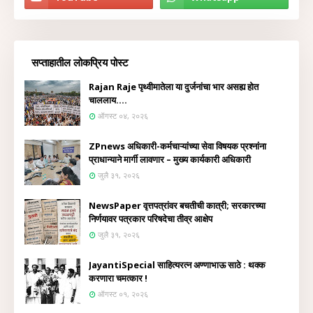
सप्ताहातील लोकप्रिय पोस्ट
Rajan Raje पृथ्वीमातेला या दुर्जनांचा भार असह्य होत
चाललाय....
ऑगस्ट ०४, २०२६
ZPnews अधिकारी-कर्मचाऱ्यांच्या सेवा विषयक प्रश्नांना
प्राधान्याने मार्गी लावणार – मुख्य कार्यकारी अधिकारी
जुलै ३१, २०२६
NewsPaper वृत्तपत्रांवर बचतीची कात्री; सरकारच्या
निर्णयावर पत्रकार परिषदेचा तीव्र आक्षेप
जुलै ३१, २०२६
JayantiSpecial साहित्यरत्न अण्णाभाऊ साठे : थक्क
करणारा चमत्कार !
ऑगस्ट ०१, २०२६