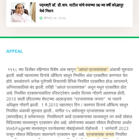
पद्मश्री डॉ. डी.वाय. पाटील यांचे वयाच्या 90 व्या वर्षी कोल्हापूर
येथे निधन
ऑगस्ट ०४, २०२६
APPEAL
१९९८ च्या डिसेंबर महिन्यात विशेष अंक म्हणून
"आपलं प्रजासत्ताक"
अंकाची सुरुवात
झाली. काही महत्त्वाच्या दिनांचे औचित्य साधून नियमित अंक प्रकाशित करण्यात येत
होते. कालांतराने अनेक पुरोगामी विचारांची दैनिकं नियमित प्रकाशित होऊ लागल्याने,
अनियतकालिकं बंद झाली. तरीही "आपलं प्रजासत्ताक" अधून मधून प्रकाशित होत
असे. नियमित प्रकाशनाकरिता रजिस्ट्रेशन अर्थात रितसर नोंदणी आवश्यक होती,
2010 साली एप्रिलच्या शेवटच्या आठवड्यात "प्रजासत्ताक जनता" या नावाने
अधिकृत नोंदणी झाली. 1 मे 2010 महाराष्ट्र दिन / कामगार दिनाचे औचित्य साधून
नियमित अंकाची सुरुवात झाली... मागील १५ वर्षापासून प्रजासत्ताक जनत्ता
(साप्ताहिक) हे वर्तमानपत्र नियमितपणे कधी प्रकाशनाच्या माध्यमातून तर कधी सोशल
मिडियाच्या माध्यमातून प्रकाशन होत आहे. कोरोनाच्या काळात सोशल मिडीयाचा अर्थात
WebPageच्या माध्यमातून प्रत्येकाच्या मोबाईलमध्ये पोहोचलो. 1 जानेवारी 2023
पासून सोशल मिडियावर सातत्याने प्रकाशन सुरु आहे.
प्रजासत्ताक जनता
नियमित