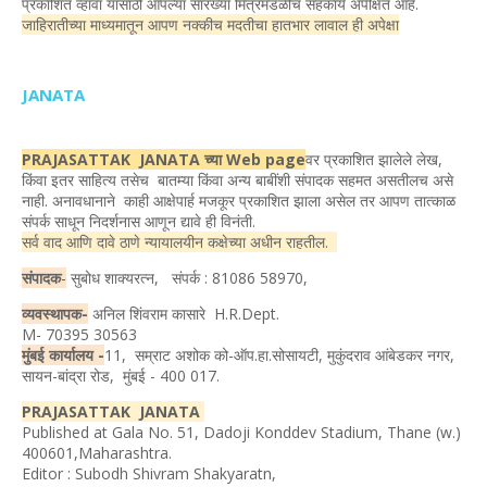
प्रकाशित व्हावा यासाठी आपल्या सारख्या मित्रमंडळीचं सहकार्य अपेक्षित आहे.
जाहिरातीच्या माध्यमातून आपण नक्कीच मदतीचा हातभार लावाल ही अपेक्षा
JANATA
PRAJASATTAK JANATA च्या Web page
वर प्रकाशित झालेले लेख,
किंवा इतर साहित्य तसेच बातम्या किंवा अन्य बाबींशी संपादक सहमत असतीलच असे
नाही. अनावधानाने काही आक्षेपार्ह मजकूर प्रकाशित झाला असेल तर आपण तात्काळ
संपर्क साधून निदर्शनास आणून द्यावे ही विनंती.
सर्व वाद आणि दावे ठाणे न्यायालयीन कक्षेच्या अधीन राहतील.
संपादक
-
सुबोध शाक्यरत्न, संपर्क : 81086 58970,
व्यवस्थापक-
अनिल शिंवराम कासारे H.R.Dept.
M- 70395 30563
मुंबई कार्यालय -
11, सम्राट अशोक को-ऑप.हा.सोसायटी, मुकुंदराव आंबेडकर नगर,
सायन-बांद्रा रोड, मुंबई - 400 017.
PRAJASATTAK JANATA
Published at Gala No. 51, Dadoji Konddev Stadium, Thane (w.)
400601,Maharashtra.
Editor : Subodh Shivram Shakyaratn,