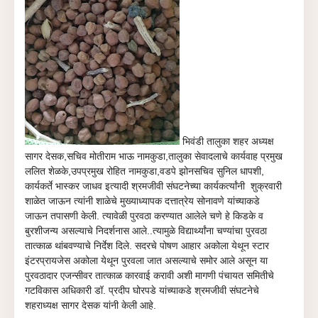
भि
वंडी तालुका शहर अध्यक्ष
सागर देसक,सचिव मोतीराम भाऊ नामकुडा,तालुका सेवादलाचे कार्यवाह प्रमुख
ललित शेळके,उपप्रमुख रोहित नामकुडा,वडपे झोनसचिव सुनिल धापशी,
कार्यकर्ते भास्कर जाधव इत्यादी श्रमजीवी संघटनेच्या कार्यकर्त्यांनी शुक्रवारी
शाळेत जाऊन त्यांनी शाळेचे मुख्याध्यापक दत्तात्रेय सोनावणे यांच्याकडे
जाऊन
तपासणी केली. त्यावेळी पुरवठा करण्यात आलेले चणे हे किडके व
बुरशीजन्य असल्याचे निदर्शनास आले..त्यामुळे विद्यार्थ्यांना चण्यांचा पुरवठा
तात्काळ थांबवण्याचे निर्देश दिले. सदरचे पोषण आहार अकोला येथून
स्टार
इंटरप्रायजेस अकोला येथून पुरवला जात असल्याचे समोर आले असून या
पुरवठादार एजन्सीवर तात्काळ कारवाई करावी अशी मागणी पंचायत समितीचे
गटविकास अधिकारी डॉ. प्रदीप घोरपडे यांच्याकडे श्रमजीवी संघटनेचे
शहराध्यक्ष सागर देसक यांनी केली आहे.