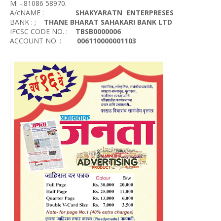
M. -.81086 58970.
A/cNAME :
SHAKYARATN ENTERPRESES
BANK : ;
THANE BHARAT SAHAKARI BANK LTD
IFCSC CODE NO. :
TBSB0000006
ACCOUNT NO. :
006110000001103