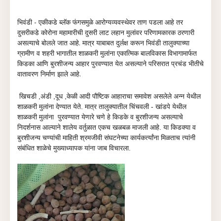
भिवंडी - एकीकडे ब्लॅक फंगसमुळे आरोग्यव्यवस्थेवर ताण पडला आहे तर
दुसरीकडे कोरोना महामारीची दुसरी लाट लहान मुलांवर परिणामकारक ठरणारी
असल्याचे बोलले जात आहे. मात्र याबाबत दुर्लक्ष करून भिवंडी तालुक्याच्या
ग्रामीण व शहरी भागातील शाळकरी मुलांना एकात्मिक बालविकास विभागामार्फत
किडका आणि बुरशीजन्य आहार पुरवण्यात येत असल्याने परिसरात प्रचंड भीतीचे
वातावरण निर्माण झाले आहे.
खिचडी ,अंडी ,दूध ,केळी आदी पौष्टिक आहाराचा समावेश असलेले अन्न येथील
शाळकरी मुलांना देण्यात येते. मात्र तालुक्यातील चिंचवली - खांडपे येथील
शाळकरी मुलांना पुरवण्यात येणारे चणे हे किडके व बुरशीजन्य असल्याचे
निदर्शनास आल्याने शालेय वर्तुळात एकच खळबळ माजली आहे. या किडक्या व
बुरशीजन्य चण्यांची माहिती श्रमजीवी संघटनेच्या कार्यकर्त्यांना मिळताच त्यांनी
संबंधित शाळेचे मुख्याध्यापक यांना जाब विचारला.