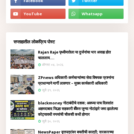
सप्ताहातील लोकप्रिय पोस्ट
Rajan Raje पृथ्वीमातेला या दुर्जनांचा भार असह्य होत
चाललाय....
ऑगस्ट ०४, २०२६
ZPnews अधिकारी-कर्मचाऱ्यांच्या सेवा विषयक प्रश्नांना
प्राधान्याने मार्गी लावणार – मुख्य कार्यकारी अधिकारी
जुलै ३१, २०२६
blackmoney नोटाबंदीचे दशक; अवघ्या पाच दिवसांत
अहमदाबाद जिल्हा सहकारी बँकेत जुन्या नोटांद्वारे जमा झालेल्या
कोट्यावधी रुपयांची चौकशी कधी होणार
जुलै ३०, २०२६
NewsPaper वृत्तपत्रांवर बचतीची कात्री; सरकारच्या