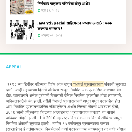
निर्णयावर पत्रकार परिषदेचा तीव्र आक्षेप
जुलै ३१, २०२६
JayantiSpecial साहित्यरत्न अण्णाभाऊ साठे : थक्क
करणारा चमत्कार !
ऑगस्ट ०१, २०२६
APPEAL
१९९८ च्या डिसेंबर महिन्यात विशेष अंक म्हणून
"आपलं प्रजासत्ताक"
अंकाची सुरुवात
झाली. काही महत्त्वाच्या दिनांचे औचित्य साधून नियमित अंक प्रकाशित करण्यात येत
होते. कालांतराने अनेक पुरोगामी विचारांची दैनिकं नियमित प्रकाशित होऊ लागल्याने,
अनियतकालिकं बंद झाली. तरीही "आपलं प्रजासत्ताक" अधून मधून प्रकाशित होत
असे. नियमित प्रकाशनाकरिता रजिस्ट्रेशन अर्थात रितसर नोंदणी आवश्यक होती,
2010 साली एप्रिलच्या शेवटच्या आठवड्यात "प्रजासत्ताक जनता" या नावाने
अधिकृत नोंदणी झाली. 1 मे 2010 महाराष्ट्र दिन / कामगार दिनाचे औचित्य साधून
नियमित अंकाची सुरुवात झाली... मागील १५ वर्षापासून प्रजासत्ताक जनत्ता
(साप्ताहिक) हे वर्तमानपत्र नियमितपणे कधी प्रकाशनाच्या माध्यमातून तर कधी सोशल