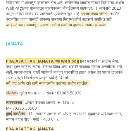
मिडियाच्या माध्यमातून प्रकाशन होत आहे. कोरोनाच्या काळात सोशल मिडीयाचा अर्थात
WebPageच्या माध्यमातून प्रत्येकाच्या मोबाईलमध्ये पोहोचलो. 1 जानेवारी 2023
पासून सोशल मिडियावर सातत्याने प्रकाशन सुरु आहे.
प्रजासत्ताक जनता
नियमित
प्रकाशित व्हावा यासाठी आपल्या सारख्या मित्रमंडळीचं सहकार्य अपेक्षित आहे.
जाहिरातीच्या माध्यमातून आपण नक्कीच मदतीचा हातभार लावाल ही अपेक्षा
JANATA
PRAJASATTAK JANATA च्या Web page
वर प्रकाशित झालेले लेख,
किंवा इतर साहित्य तसेच बातम्या किंवा अन्य बाबींशी संपादक सहमत असतीलच असे
नाही. अनावधानाने काही आक्षेपार्ह मजकूर प्रकाशित झाला असेल तर आपण तात्काळ
संपर्क साधून निदर्शनास आणून द्यावे ही विनंती.
सर्व वाद आणि दावे ठाणे न्यायालयीन कक्षेच्या अधीन राहतील.
संपादक
-
सुबोध शाक्यरत्न, संपर्क : 81086 58970,
व्यवस्थापक-
अनिल शिंवराम कासारे H.R.Dept.
M- 70395 30563
मुंबई कार्यालय -
11, सम्राट अशोक को-ऑप.हा.सोसायटी, मुकुंदराव आंबेडकर नगर,
सायन-बांद्रा रोड, मुंबई - 400 017.
PRAJASATTAK JANATA