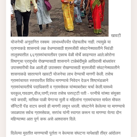
खावटी
योजनेची अनुदानित रक्कम लाभार्थ्यांपर्यंत पोहचलीच नाही. त्यामुळे या
प्रश्नाकडे शासनाचे लक्ष वेधण्यासाठी श्रमजीवी संघटनेच्यावतीने भिवंडी
तालुक्यातील ६६ग्रामपंचायतीवर एकाच वेळी मोर्चे काढण्यात आले.कोरोना
विषाणूचा प्रादुर्भाव रोखण्यासाठी शासनाने टाळेबंदीमुळे आदिवासी बांधवांवर
उपासमारीची वेळ आली.ही उपासमार रोखण्यासाठी श्रमजीवी संघटनेच्यावतीने
शासनाकडे सातत्याने खावटी योजनेचा लाभ देण्याची मागणी केली. तसेच
ग्रामपंचायत स्तरावरील विविध मागण्याचे निवेदन देऊन शिष्टमंडळाने
ग्रामपंचायतीचे पदाधिकारी व ग्रामसेवक यांच्याबरोबर चर्चा केली.यामध्ये
घरकुल,गावठाण,वीज,पाणी,रस्ता तसेच घरपट्टी पती - पत्नीचे यांच्या संयुक्त
नावे करावी, मासिक पाळी येणाऱ्या मुली व महिलांना ग्रामपंचायत मार्फत मोफत
सॅनिटरी पॅड वाटप करावे ही मागणी लावून धरली. संघटनेने केलेल्या या मागण्याचे
जवळपास सर्वच ग्रामसेवक, सरपंच यांनी स्वागत करून या मागण्या येत्या दोन
महिन्याच्या आत पूर्ण करू असे आश्वासन दिले.
दिलेल्या मुदतीत मागण्याची पूर्तता न केल्यास संघटना यापेक्षाही तीव्र आंदोलन