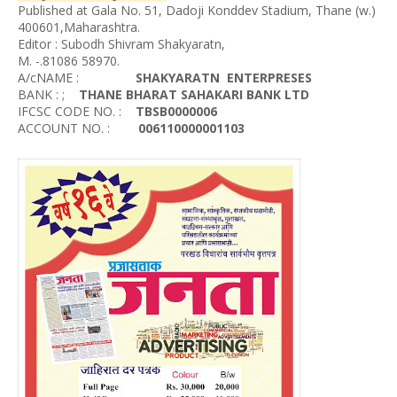
Published at Gala No. 51, Dadoji Konddev Stadium, Thane (w.)
400601,Maharashtra.
Editor : Subodh Shivram Shakyaratn,
M. -.81086 58970.
A/cNAME :
SHAKYARATN ENTERPRESES
BANK : ;
THANE BHARAT SAHAKARI BANK LTD
IFCSC CODE NO. :
TBSB0000006
ACCOUNT NO. :
006110000001103