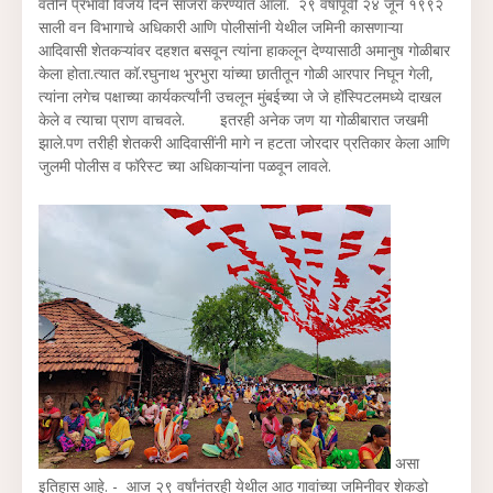
वतीने प्रभावी विजय दिन साजरा करण्यात आला. २९ वर्षांपूर्वी २४ जून १९९२
साली वन विभागाचे अधिकारी आणि पोलीसांनी येथील जमिनी कासणाऱ्या
आदिवासी शेतकऱ्यांवर दहशत बसवून त्यांना हाकलून देण्यासाठी अमानुष गोळीबार
केला होता.त्यात कॉ.रघुनाथ भुरभुरा यांच्या छातीतून गोळी आरपार निघून गेली,
त्यांना लगेच पक्षाच्या कार्यकर्त्यांनी उचलून मुंबईच्या जे जे हॉस्पिटलमध्ये दाखल
केले व त्याचा प्राण वाचवले. इतरही अनेक जण या गोळीबारात जखमी
झाले.पण तरीही शेतकरी आदिवासींनी मागे न हटता जोरदार प्रतिकार केला आणि
जुलमी पोलीस व फॉरेस्ट च्या अधिकाऱ्यांना पळवून लावले.
असा
इतिहास आहे. - आज २९ वर्षांनंतरही येथील आठ गावांच्या जमिनीवर शेकडो