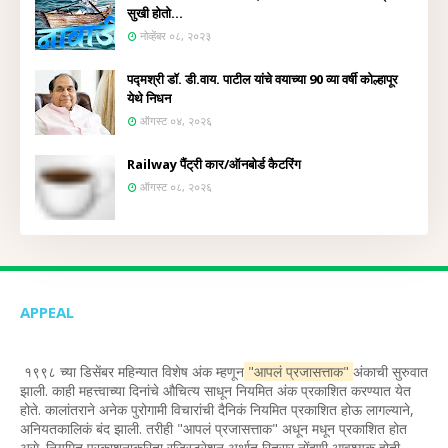
सुखी होतो...
नोव्हेंबर ०८, २०२३
पद्मश्री डॉ. डी.वाय. पाटील यांचे वयाच्या 90 व्या वर्षी कोल्हापूर
येथे निधन
ऑगस्ट ०४, २०२६
Railway पैंट्री कार/ऑनबोर्ड कैटरिंग
ऑगस्ट ०८, २०२६
APPEAL
१९९८ च्या डिसेंबर महिन्यात विशेष अंक म्हणून
"आपलं प्रजासत्ताक"
अंकाची सुरुवात
झाली. काही महत्त्वाच्या दिनांचे औचित्य साधून नियमित अंक प्रकाशित करण्यात येत
होते. कालांतराने अनेक पुरोगामी विचारांची दैनिकं नियमित प्रकाशित होऊ लागल्याने,
अनियतकालिकं बंद झाली. तरीही "आपलं प्रजासत्ताक" अधून मधून प्रकाशित होत
असे. नियमित प्रकाशनाकरिता रजिस्ट्रेशन अर्थात रितसर नोंदणी आवश्यक होती,