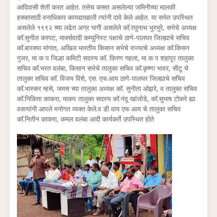
आदिवासी शेती करत आहेत. तसेच कसत असलेल्या जमिनीच्या मालकी
हक्कासाठी वनाधिकार कायद्याखाली त्यांनी दावे केले आहेत. या सभेत उपस्थित
असलेले १९९२ च्या लढेत अग्र भागी असलेले कॉ.रघुनाथ भुरभुरे, सभेचे अध्यक्ष
कॉ.सुनील करपट, मार्क्सवादी कम्युनिस्ट पक्षाचे ठाणे-पालघर जिल्ह्याचे सचिव
कॉ.बारक्या मांगात, अखिल भारतीय किसान सभेचे राज्याचे अध्यक्ष कॉ.किसन
गुजर, मा क प जिल्हा कमिटी सदस्य कॉ. किरण गहला, मा क प शहापूर तालुका
सचिव कॉ.भरत वलंबा, किसान सभेचे तालुका सचिव कॉ.कृष्णा भावर, सीटू चे
तालुका सचिव कॉ. विजय विशे, एस. एफ.आय ठाणे-पालघर जिल्ह्याचे सचिव
कॉ.भास्कर म्हसे, जमस च्या तालुका अध्यक्ष कॉ. सुनीता ओझरे, व तालुका सचिव
कॉ.निकिता काकरा, माकप तालुका सदस्य कॉ.नंदू खांजोडे, कॉ.सुभाष टोकरे ह्या
वक्त्यांनी आपले मनोगत व्यक्त केले.व डी वाय एफ आय चे तालुका सचिव
कॉ.नितीन काकरा, कमल वलंबा आदी कार्यकर्ते उपस्थित होते