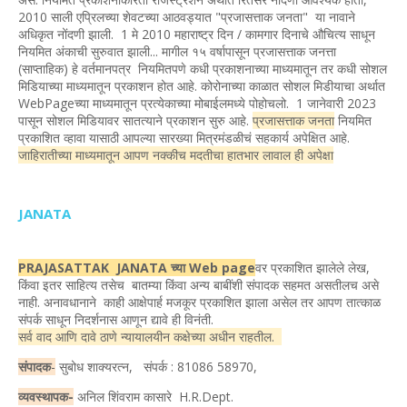
2010 साली एप्रिलच्या शेवटच्या आठवड्यात "प्रजासत्ताक जनता" या नावाने
अधिकृत नोंदणी झाली. 1 मे 2010 महाराष्ट्र दिन / कामगार दिनाचे औचित्य साधून
नियमित अंकाची सुरुवात झाली... मागील १५ वर्षापासून प्रजासत्ताक जनत्ता
(साप्ताहिक) हे वर्तमानपत्र नियमितपणे कधी प्रकाशनाच्या माध्यमातून तर कधी सोशल
मिडियाच्या माध्यमातून प्रकाशन होत आहे. कोरोनाच्या काळात सोशल मिडीयाचा अर्थात
WebPageच्या माध्यमातून प्रत्येकाच्या मोबाईलमध्ये पोहोचलो. 1 जानेवारी 2023
पासून सोशल मिडियावर सातत्याने प्रकाशन सुरु आहे.
प्रजासत्ताक जनता
नियमित
प्रकाशित व्हावा यासाठी आपल्या सारख्या मित्रमंडळीचं सहकार्य अपेक्षित आहे.
जाहिरातीच्या माध्यमातून आपण नक्कीच मदतीचा हातभार लावाल ही अपेक्षा
JANATA
PRAJASATTAK JANATA च्या Web page
वर प्रकाशित झालेले लेख,
किंवा इतर साहित्य तसेच बातम्या किंवा अन्य बाबींशी संपादक सहमत असतीलच असे
नाही. अनावधानाने काही आक्षेपार्ह मजकूर प्रकाशित झाला असेल तर आपण तात्काळ
संपर्क साधून निदर्शनास आणून द्यावे ही विनंती.
सर्व वाद आणि दावे ठाणे न्यायालयीन कक्षेच्या अधीन राहतील.
संपादक
-
सुबोध शाक्यरत्न, संपर्क : 81086 58970,
व्यवस्थापक-
अनिल शिंवराम कासारे H.R.Dept.