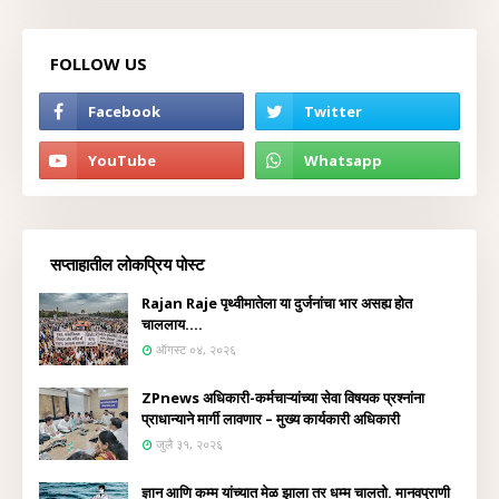
FOLLOW US
सप्ताहातील लोकप्रिय पोस्ट
Rajan Raje पृथ्वीमातेला या दुर्जनांचा भार असह्य होत
चाललाय....
ऑगस्ट ०४, २०२६
ZPnews अधिकारी-कर्मचाऱ्यांच्या सेवा विषयक प्रश्नांना
प्राधान्याने मार्गी लावणार – मुख्य कार्यकारी अधिकारी
जुलै ३१, २०२६
ज्ञान आणि कम्म यांच्यात मेळ झाला तर धम्म चालतो. मानवप्राणी