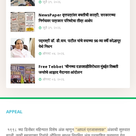
जुलै ३१, २०२६
NewsPaper वृत्तपत्रांवर बचतीची कात्री; सरकारच्या
निर्णयावर पत्रकार परिषदेचा तीव्र आक्षेप
जुलै ३१, २०२६
पद्मश्री डॉ. डी.वाय. पाटील यांचे वयाच्या 90 व्या वर्षी कोल्हापूर
येथे निधन
ऑगस्ट ०४, २०२६
Free Tebbet 'चीनच्या दडपशाहीविरोधात मुंबईत तिब्बती
जनतेचे आझाद मैदानात आंदोलन
ऑगस्ट ०३, २०२६
APPEAL
१९९८ च्या डिसेंबर महिन्यात विशेष अंक म्हणून
"आपलं प्रजासत्ताक"
अंकाची सुरुवात
झाली. काही महत्त्वाच्या दिनांचे औचित्य साधून नियमित अंक प्रकाशित करण्यात येत