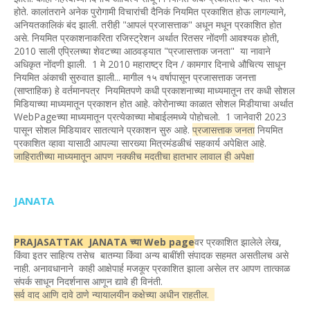
होते. कालांतराने अनेक पुरोगामी विचारांची दैनिकं नियमित प्रकाशित होऊ लागल्याने,
अनियतकालिकं बंद झाली. तरीही "आपलं प्रजासत्ताक" अधून मधून प्रकाशित होत
असे. नियमित प्रकाशनाकरिता रजिस्ट्रेशन अर्थात रितसर नोंदणी आवश्यक होती,
2010 साली एप्रिलच्या शेवटच्या आठवड्यात "प्रजासत्ताक जनता" या नावाने
अधिकृत नोंदणी झाली. 1 मे 2010 महाराष्ट्र दिन / कामगार दिनाचे औचित्य साधून
नियमित अंकाची सुरुवात झाली... मागील १५ वर्षापासून प्रजासत्ताक जनत्ता
(साप्ताहिक) हे वर्तमानपत्र नियमितपणे कधी प्रकाशनाच्या माध्यमातून तर कधी सोशल
मिडियाच्या माध्यमातून प्रकाशन होत आहे. कोरोनाच्या काळात सोशल मिडीयाचा अर्थात
WebPageच्या माध्यमातून प्रत्येकाच्या मोबाईलमध्ये पोहोचलो. 1 जानेवारी 2023
पासून सोशल मिडियावर सातत्याने प्रकाशन सुरु आहे.
प्रजासत्ताक जनता
नियमित
प्रकाशित व्हावा यासाठी आपल्या सारख्या मित्रमंडळीचं सहकार्य अपेक्षित आहे.
जाहिरातीच्या माध्यमातून आपण नक्कीच मदतीचा हातभार लावाल ही अपेक्षा
JANATA
PRAJASATTAK JANATA च्या Web page
वर प्रकाशित झालेले लेख,
किंवा इतर साहित्य तसेच बातम्या किंवा अन्य बाबींशी संपादक सहमत असतीलच असे
नाही. अनावधानाने काही आक्षेपार्ह मजकूर प्रकाशित झाला असेल तर आपण तात्काळ
संपर्क साधून निदर्शनास आणून द्यावे ही विनंती.
सर्व वाद आणि दावे ठाणे न्यायालयीन कक्षेच्या अधीन राहतील.