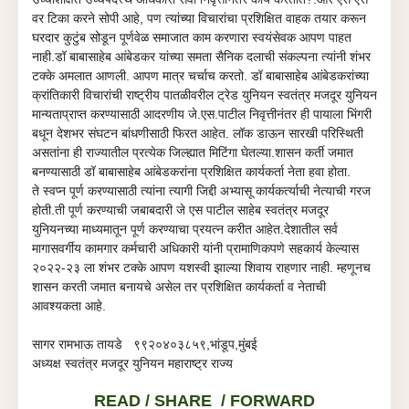
वर टिका करने सोपी आहे, पण त्यांच्या विचारांचा प्रशिक्षित वाहक तयार करून
घरदार कुटुंब सोडून पूर्णवेळ समाजात काम करणारा स्वयंसेवक आपण पाहत
नाही.डॉ बाबासाहेब आंबेडकर यांच्या समता सैनिक दलाची संकल्पना त्यांनी शंभर
टक्के अमलात आणली. आपण मात्र चर्चाच करतो. डॉ बाबासाहेब आंबेडकरांच्या
क्रांतिकारी विचारांची राष्ट्रीय पातळीवरील ट्रेड युनियन स्वतंत्र मजदूर युनियन
मान्यताप्राप्त करण्यासाठी आदरणीय जे.एस.पाटील निवृत्तीनंतर ही पायाला भिंगरी
बधून देशभर संघटन बांधणीसाठी फिरत आहेत. लॉक डाऊन सारखी परिस्थिती
असतांना ही राज्यातील प्रत्येक जिल्ह्यात मिटिंगा घेतल्या.शासन कर्ती जमात
बनण्यासाठी
डॉ
बाबासाहेब
आंबेडकरांना प्रशिक्षित कार्यकर्ता नेता हवा होता.
ते
स्वप्न पूर्ण करण्यासाठी त्यांना त्यागी जिद्दी अभ्यासू कार्यकर्त्याची नेत्याची गरज
होती.ती पूर्ण करण्याची जबाबदारी जे एस पाटील साहेब स्वतंत्र मजदूर
युनियनच्या माध्यमातून पूर्ण करण्याचा प्रयत्न करीत आहेत.देशातील सर्व
मागासवर्गीय कामगार कर्मचारी अधिकारी यांनी प्रामाणिकपणे सहकार्य केल्यास
२०२२-२३ ला शंभर टक्के आपण यशस्वी झाल्या शिवाय राहणार नाही. म्हणूनच
शासन करती जमात बनायचे असेल तर प्रशिक्षित कार्यकर्ता व नेताची
आवश्यकता आहे.
सागर रामभाऊ तायडे ९९२०४०३८५९,भांडूप,मुंबई
अध्यक्ष स्वतंत्र मजदूर युनियन महाराष्ट्र राज्य
READ /
SHARE / FORWARD