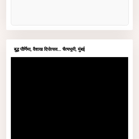
बुद्ध पौर्णिमा, वैशाख दिपोत्सव... चैत्यभूमी, मुंबई