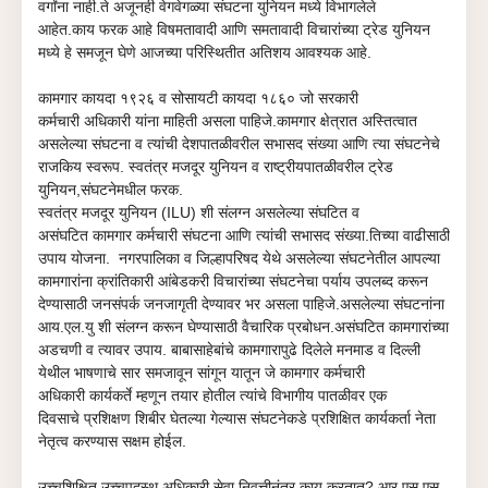
वर्गांना नाही.ते अजूनही वेगवेगळ्या संघटना युनियन मध्ये विभागलेले
आहेत.
काय
फरक आहे विषमतावादी आणि समतावादी विचारांच्या ट्रेड युनियन
मध्ये हे समजून घेणे आजच्या परिस्थितीत अतिशय आवश्यक आहे.
कामगार कायदा १९२६ व सोसायटी कायदा १८६० जो सरकारी
कर्मचारी
अधिकारी यांना
माहिती असला पाहिजे.
कामगार क्षेत्रात अस्तित्वात
असलेल्या संघटना व त्यांची देशपातळीवरील सभासद संख्या
आणि
त्या संघटनेचे
राजकिय स्वरूप
.
स्वतंत्र मजदूर
युनियन
व
राष्ट्रीयपातळी
वरील ट्रेड
युनियन,
संघटनेमधील फरक
.
स्वतंत्र मजदूर युनियन (
ILU
)
शी संलग्न असलेल्या संघटित व
असंघटित
कामगार
कर्मचारी
संघटना आणि त्यांची
सभासद संख्या
.तिच्या वाढीसाठी
उपाय योजना.
नगरपालिका व जिल्हापरिषद येथे
असलेल्या संघटनेतील आपल्या
कामगारांना क्रांतिकारी आंबेडकरी विचारांच्या
संघट
नेचा पर्याय उपलब्द करून
देण्यासाठी जनसंपर्क जनजागृती देण्यावर भर असला पाहिजे.असलेल्या संघटनांना
आय.एल.यु
शी संलग्न करून घेण्या
साठी वैचारिक प्रबोधन.
असंघटित कामगारांच्या
अडचणी व त्यावर उपाय
.
बाबासाहेबांचे कामगारापुढे दिलेले मनमाड व दिल्ली
येथील भाषणाचे सार
समजावून सांगून
यातून जे
कामगार कर्मचारी
अधिकारी
कार्यकर्ते
म्हणून
तयार होतील त्यांचे
विभागीय पातळीवर
एक
दिवसाचे
प्रशिक्षण
शिबीर घेतल्या
गेल्यास संघटनेकडे प्रशिक्षित कार्यकर्ता नेता
नेतृत्व करण्यास सक्षम होईल.
उच्चशिक्षित उच्चपदस्थ अधिकारी सेवा निवृत्तीनंतर काय करतात?.आर एस एस