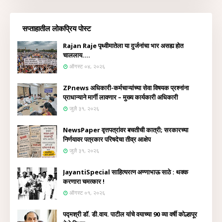
सप्ताहातील लोकप्रिय पोस्ट
Rajan Raje पृथ्वीमातेला या दुर्जनांचा भार असह्य होत
चाललाय....
ऑगस्ट ०४, २०२६
ZPnews अधिकारी-कर्मचाऱ्यांच्या सेवा विषयक प्रश्नांना
प्राधान्याने मार्गी लावणार – मुख्य कार्यकारी अधिकारी
जुलै ३१, २०२६
NewsPaper वृत्तपत्रांवर बचतीची कात्री; सरकारच्या
निर्णयावर पत्रकार परिषदेचा तीव्र आक्षेप
जुलै ३१, २०२६
JayantiSpecial साहित्यरत्न अण्णाभाऊ साठे : थक्क
करणारा चमत्कार !
ऑगस्ट ०१, २०२६
पद्मश्री डॉ. डी.वाय. पाटील यांचे वयाच्या 90 व्या वर्षी कोल्हापूर