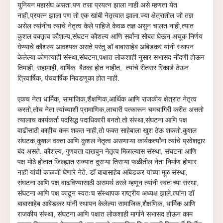
युनियन
महासंघ
अस
ता
.पण तसा प्रयत्न झाला नाही असे म्हणता येत
नाही,प्रयत्न झाला पण तो एक खांबी नेतृत्वात झाला.ज्या क्षेत्रातील जो तज्ञ
असेल त्यांनीच त्याचे नेतृत्व केले पाहिजे.केवळ तज्ञ असुन चालत नाही,त्यात
कुशल वक्तृत्व कौशल्य,संघटन कौशल्य आणि सर्वांना सोबत घेऊन अचूक निर्णय
घेण्याचे कौशल्य आवश्यक असते.परंतु डॉ बाबासाहेब आंबेडकर यांनी स्थापन
केलेल्या कोणत्याही संस्था,संघटना,पक्षात लोकशाही नुसार सभासद नोंदणी होऊन
तिमाही, सहामाही, वार्षिक बैठका होत नाहीत, त्यांचे रीतसर रिकार्ड ठेऊन
त्रिवार्षिक, पंचवार्षिक निवडणूका होत नाही.
एकच नेता धार्मिक, सामाजिक,शैक्षणिक,आर्थि
क आणि राजकीय क्षेत्रात नेतृत्व
करतो,तोच नेता त्यांच्याशी प्रामाणिक,लाचारी पत्कारून चमचागिरी करीत असतो
त्यालाच कार्यकर्ता पदसिद्ध पदाधिकारी बनतो.तो संस्था,संघटना आणि पक्ष
वाढीसाठी काहीच करू शकत नाही,तो फक्त साहेबाला खुश ठेऊ शकतो.कुशल
संघटक,कुशल वक्ता आणि कुशल नेतृत्व असणाऱ्या कार्यकर्त्यांना त्यांचे प्रवेशद्वार
बंद
असते.
कौशल्य, गुणवत्ता दाखवुन नेतृत्व मिळाल्यास संस्था, संघटना आणि
पक्ष मोठे होतात.जिल्ह्यात राज्यात दुसऱ्या तिसऱ्या फळीतील नेता निर्माण होणार
नाही यांची काळजी घेणारे नेते. डॉ बाबासाहेब आंबेडकर यांच्या मूळ संस्था,
संघटना आणि पक्ष वाढविण्यासाठी असमर्थ ठरले म्हणून त्यांनी स्वतःच्या संस्था,
संघटना आणि पक्ष काढून स्वतःच संस्थापक राष्ट्रीय अध्यक्ष झाले.त्यांना डॉ
बाबासाहेब आंबेडकर यांनी स्थापन केलेल्या सामाजिक,शैक्षणिक, धार्मिक आणि
राजकीय संस्था, संघटना आणि पक्षात लोकशाही मार्गाने सभासद होऊन काम