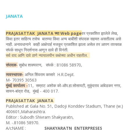
JANATA
PRAJASATTAK JANATA च्या Web page
वर प्रकाशित झालेले लेख,
किंवा इतर साहित्य तसेच बातम्या किंवा अन्य बाबींशी संपादक सहमत असतीलच असे
नाही. अनावधानाने काही आक्षेपार्ह मजकूर प्रकाशित झाला असेल तर आपण तात्काळ
संपर्क साधून निदर्शनास आणून द्यावे ही विनंती.
सर्व वाद आणि दावे ठाणे न्यायालयीन कक्षेच्या अधीन राहतील.
संपादक
-
सुबोध शाक्यरत्न, संपर्क : 81086 58970,
व्यवस्थापक-
अनिल शिंवराम कासारे H.R.Dept.
M- 70395 30563
मुंबई कार्यालय -
11, सम्राट अशोक को-ऑप.हा.सोसायटी, मुकुंदराव आंबेडकर नगर,
सायन-बांद्रा रोड, मुंबई - 400 017.
PRAJASATTAK JANATA
Published at Gala No. 51, Dadoji Konddev Stadium, Thane (w.)
400601,Maharashtra.
Editor : Subodh Shivram Shakyaratn,
M. -.81086 58970.
A/cNAME :
SHAKYARATN ENTERPRESES