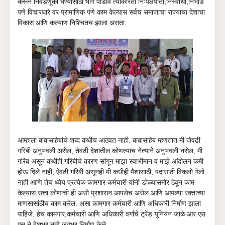
करून निवडणूका घेण्यासाठी भाग पाडावे त्याकरिता निःपक्षपाती,निस्वार्थी,निर्भीड
पणे विचारधारे वर प्रामाणिक पणे काम केल्यास सर्वच समाजाचा राज्याचा देशाचा
विकास आणि कल्याण निश्चितच झाला असता.
आम्हाला बाबासाहेबांचे शब्द कधीच आठवत नाही. बाबासाहेब म्हणतात मी जेवढी
गरिबी अनुभवली असेल, तेवढी देशातील कोणत्याच नेत्याने अनुभवली नसेल, मी
गरिब असून कधीही गरिबीचे कारण सांगून माझा स्वाभीमान व माझे आंदोलन कमी
होऊ दिले नाही, ऐवढी गरिबी असूनही मी कधीही पैशासाठी, पदासाठी विकलो गेलो
नाही आणि तेच ध्येय प्रत्येक कामगार कर्मचारी यांनी डोळ्यासमोर ठेवून काम
केल्यास.सत्ता कोणाची ही असो प्रशासन आपलेच असेल.आणि आपल्या रक्ताच्या
माणसासांठीच काम करेल.
असा कामगार कर्मचारी
आणि
अधिकारी निर्माण झाला
पाहिजे. हेच कामगार,कर्मचारी आणि अधिकारी वर्गांचे ट्रेंड युनियन जाळे आर एस
एस ने देशभर नव्हे जगभर निर्माण केले.