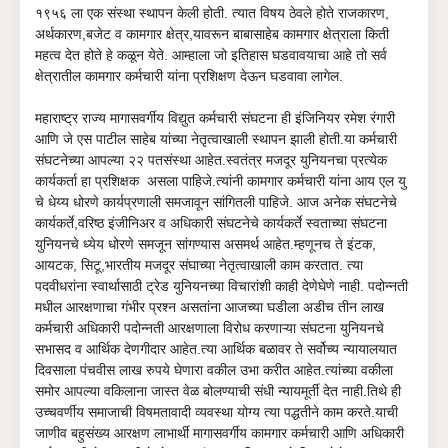
१९५६ ला एक संस्था स्थापन केली होती. त्यात विषय ठेवले होते राजकारण,
अर्थकारण,बजेट व कामगार क्षेत्र,यावरून बाबासाहेब कामगार क्षेत्राला किती
महत्व देत होते हे कळून येते. आम्हाला जो इतिहास घडवावयाचा आहे तो सर्व
क्षेत्रातील कामगार कर्मचारी यांना प्रशिक्षण देऊन घडवावा लागेल.
महाराष्ट्र राज्य मागासवर्गीय विद्युत कर्मचारी संघटना ही इंजिनियर रमेश रंगारी
आणि जे एस पाटील साहेब यांच्या नेतृत्वाखाली स्थापन झाली होती.या कर्मचारी
संघटनेच्या
आपल्या २२ पतसंस्था आहेत.
स्वतंत्र मजदूर युनियनचा प्रत्येक
कार्यकर्ता हा
प्र
शिक्षक
असला पाहिजे.त्यांनी कामगार कर्मचारी यांना आय एल यु
चे धेय्य धोरणे कार्यप्रणाली समजावून सांगितली पाहिजे. आज अनेक
संघटनेचे
कार्यकर्ते,वरिष्ठ इंजीनिअर व अधिकारी संघटनेचे कार्यकर्ते
स्वताच्या संघटना
युनियनचे ध्येय धोरणे समजून सांगण्यास असमर्थ आहेत.म्हणूनच ते इंटक,
आयटक, सिटू,भारतीय मजदूर संघाच्या नेतृत्वाखाली काम करतात. त्या
पदवीधरांना स्वार्थासाठी ट्रेड युनियनच्या विचारांशी काही देणेघेणे नाही. पदोन्नती
मधील आरक्षणाचा गंभीर प्रश्न असतांना आजच्या घडीला अडीच तीन लाख
कर्मचारी अधिकारी पदोन्नती आरक्षणाला विरोध करणाऱ्या संघटना युनियनचे
सभासद व आर्थिक देणगीदार आहेत.त्या आर्थिक बळावर ते सर्वोच्य न्यायालयात
दिवसाला पंचवीस लाख रुपये घेणारा वकील उभा करीत आहेत.त्यांच्या वकीला
समोर आपल्या वकिलाना जास्त वेळ बोलण्याची संधी न्यायमूर्ती देत नाही.तिथे ही
उच्चवर्णीय समाजाची विषमतावादी व्यवस्था योग्य त्या पद्धतीने काम करते.याची
जाणीव बहुसंख्य आरक्षण लाभार्थी मागासवर्गीय कामगार कर्मचारी आणि अधिकारी