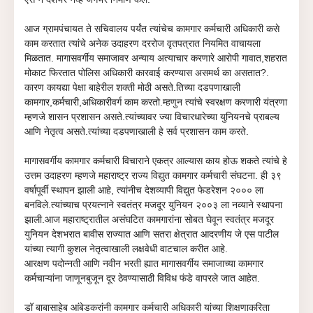
आज ग्रामपंचायत ते सचिवालय पर्यंत त्यांचेच कामगार कर्मचारी अधिकारी कसे
काम करतात त्यांचे अनेक उदाहरण दररोज वृतपत्रात नियमित वाचायला
मिळतात. मागासवर्गीय समाजावर अन्याय अत्याचार करणारे आरोपी गावात,शहरात
मोकाट फिरतात पोलिस अधिकारी कारवाई करण्यास असमर्थ का असतात?.
कारण कायद्या पेक्षा बाहेरील शक्ती मोठी असते.तिच्या दडपणाखाली
कामगार,कर्मचारी,अधिकारीवर्ग काम करतो.म्हणुन त्यांचे स्वरक्षण करणारी यंत्रणा
म्हणजे
शासन प्रशासन असते.त्यांच्यावर ज्या विचारधारेच्या युनियनचे प्राबल्य
आणि नेतृत्व असते.त्यांच्या दडपणाखाली हे सर्व प्रशासन काम करते.
मागासवर्गीय कामगार कर्मचारी विचाराने एकत्र आल्यास काय होऊ शकते त्यांचे हे
उत्तम उदाहरण म्हणजे महाराष्ट्र राज्य विद्युत कामगार कर्मचारी संघटना. ही ३९
वर्षापूर्वी स्थापन झाली आहे, त्यांनीच देशव्यापी विद्युत फेडरेशन २००० ला
बनविले.त्यांच्याच प्रयत्नाने स्वतंत्र मजदूर युनियन २००३ ला नव्याने स्थापना
झाली.आज महाराष्ट्रातील असंघटित कामगारांना सोबत घेवून स्वतंत्र मजदूर
युनियन देशभरात बावीस राज्यात आणि सतरा क्षेत्रात आदरणीय जे एस पाटील
यांच्या त्यागी कुशल नेतृत्वाखाली लक्षवेधी
वाटचाल करीत आहे.
आरक्षण पदोन्नती आणि नवीन भरती ह्यात मागासवर्गीय समाजाच्या कामगार
कर्मचाऱ्यांना जाणूनबुजून दूर ठेवण्यासाठी विविध फंडे वापरले जात आहेत.
डॉ बाबासाहेब आंबेडकरांनी
कामगार कर्मचारी अधिकारी यांच्या शिक्षणाकरिता