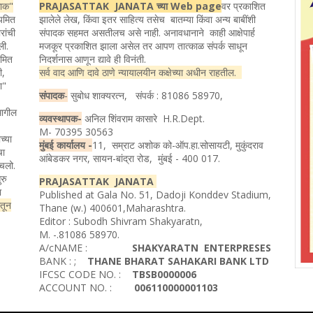
ताक"
PRAJASATTAK JANATA च्या Web page
वर प्रकाशित
ियमित
झालेले लेख, किंवा इतर साहित्य तसेच बातम्या किंवा अन्य बाबींशी
रांची
संपादक सहमत असतीलच असे नाही. अनावधानाने काही आक्षेपार्ह
ली.
मजकूर प्रकाशित झाला असेल तर आपण तात्काळ संपर्क साधून
यमित
निदर्शनास आणून द्यावे ही विनंती.
ी,
सर्व वाद आणि दावे ठाणे न्यायालयीन कक्षेच्या अधीन राहतील.
ता"
संपादक
-
सुबोध शाक्यरत्न, संपर्क : 81086 58970,
मागील
व्यवस्थापक-
अनिल शिंवराम कासारे H.R.Dept.
M- 70395 30563
च्या
मुंबई कार्यालय -
11, सम्राट अशोक को-ऑप.हा.सोसायटी, मुकुंदराव
चा
आंबेडकर नगर, सायन-बांद्रा रोड, मुंबई - 400 017.
ोचलो.
रु
PRAJASATTAK JANATA
ा
Published at Gala No. 51, Dadoji Konddev Stadium,
ातून
Thane (w.) 400601,Maharashtra.
Editor : Subodh Shivram Shakyaratn,
M. -.81086 58970.
A/cNAME :
SHAKYARATN ENTERPRESES
BANK : ;
THANE BHARAT SAHAKARI BANK LTD
IFCSC CODE NO. :
TBSB0000006
ACCOUNT NO. :
006110000001103