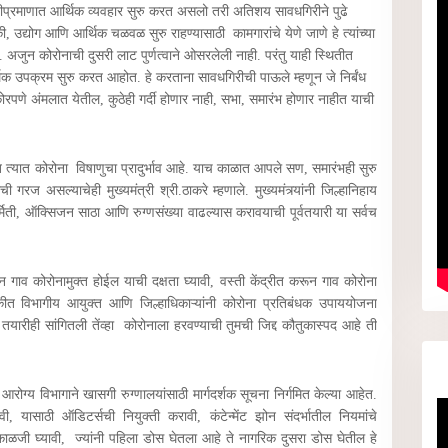
प्रमाणात आर्थिक व्यवहार सुरु करत असलो तरी अतिशय सावधगिरीने पुढे
की, उद्योग आणि आर्थिक चळवळ सुरु राहण्यासाठी कामगारांचे येणे जाणे हे त्यांच्या
 अजुन कोरोनाची दुसरी लाट पुर्णत्वाने ओसरलेली नाही. परंतु याही स्थितीत
क उपक्रम सुरु करत आहोत. हे करताना सावधगिरीची पाऊले म्हणून जे निर्बंध
पणे अंमलात येतील, कुठेही गर्दी होणार नाही, सभा, समारंभ होणार नाहीत याची
ात कोरोना विषाणुचा प्रादुर्भाव आहे. याच काळात आपले सण, समारंभही सुरु
ज असल्याचेही मुख्यमंत्री श्री.ठाकरे म्हणाले. मुख्यमंत्र्यांनी जिल्हानिहाय
मिती, ऑक्स‍िजन साठा आणि रुग्णसंख्या वाढल्यास करावयाची पूर्वतयारी या सर्वच
ऊन गाव कोरोनामुक्त होईल याची दक्षता घ्यावी, वस्ती केंद्रीत करून गाव कोरोना
 बैठकीत विभागीय आयुक्त आणि जिल्हाधिकाऱ्यांनी कोरोना प्रतिबंधक उपाययोजना
तयारीही सांगितली तेंव्हा कोरोनाला हरवण्याची तुमची जिद्द कौतुकास्पद आहे ती
 आरोग्य विभागाने खासगी रुग्णालयांसाठी मार्गदर्शक सूचना निर्गमित केल्या आहेत.
ी, यासाठी ऑडिटर्सची नियुक्ती करावी, कंटेन्मेंट झोन संदर्भातील नियमांचे
काळजी घ्यावी, ज्यांनी पहिला डोस घेतला आहे ते नागरिक दुसरा डोस घेतील हे