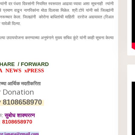
्यांनी दर पंधरा दिवसांनी नियमित स्वरूपात आढावा घ्यावा अशा सूचनाही त्यांनी
 प्रमाण वाढून नागरिकांना मोठा दिलासा मिळेल. श्री.टोपे यांनी सर्व जिल्ह्यांनी
नरूच्चार केला. जिल्ह्यांनी कोरोना बाधितांची माहिती दररोज अद्ययावत (रिअल
यावेळी दिल्या.
ययोजना करण्याच्या अनुषंगाने मुख्य सचिव कुंटे यांनी काही सूचना केल्या
HARE / FORWARD
A NEWS xPRESS
वेच्या आर्थिक मदतीकरिता
r Donation
y
8108658970
क:
सुबोध शाक्यरत्न
: 8108658970
pr.janata@gmail.com