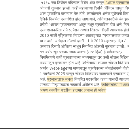
१९९८ च्या डिसेंबर महिन्यात विशेष अंक म्हणून
"आपलं प्रजासत्
अंकाची सुरुवात झाली. काही महत्त्वाच्या दिनांचे औचित्य साधून न
अंक प्रकाशित करण्यात येत होते. कालांतराने अनेक पुरोगामी विचा
दैनिकं नियमित प्रकाशित होऊ लागल्याने, अनियतकालिकं बंद झा
तरीही "आपलं प्रजासत्ताक" अधून मधून प्रकाशित होत असे. नि
प्रकाशनाकरिता रजिस्ट्रेशन अर्थात रितसर नोंदणी आवश्यक होत
2010 साली एप्रिलच्या शेवटच्या आठवड्यात "प्रजासत्ताक जन
या नावाने अधिकृत नोंदणी झाली. 1 मे 2010 महाराष्ट्र दिन /
कामगार दिनाचे औचित्य साधून नियमित अंकाची सुरुवात झाली... 
१५ वर्षापासून प्रजासत्ताक जनत्ता (साप्ताहिक) हे वर्तमानपत्र
नियमितपणे कधी प्रकाशनाच्या माध्यमातून तर कधी सोशल मिडिया
माध्यमातून प्रकाशन होत आहे. कोरोनाच्या काळात सोशल मिडीया
अर्थात WebPageच्या माध्यमातून प्रत्येकाच्या मोबाईलमध्ये पोह
1 जानेवारी 2023 पासून सोशल मिडियावर सातत्याने प्रकाशन सु
आहे.
प्रजासत्ताक जनता
नियमित प्रकाशित व्हावा यासाठी आपल्य
सारख्या मित्रमंडळीचं सहकार्य अपेक्षित आहे.
जाहिरातीच्या माध्यम
आपण नक्कीच मदतीचा हातभार लावाल ही अपेक्षा