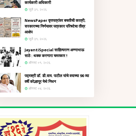
कार्यकारी अधिकारी
जुलै ३१, २०२६
NewsPaper वृत्तपत्रांवर बचतीची कात्री;
सरकारच्या निर्णयावर पत्रकार परिषदेचा तीव्र
आक्षेप
जुलै ३१, २०२६
JayantiSpecial साहित्यरत्न अण्णाभाऊ
साठे : थक्क करणारा चमत्कार !
ऑगस्ट ०१, २०२६
पद्मश्री डॉ. डी.वाय. पाटील यांचे वयाच्या 90 व्या
वर्षी कोल्हापूर येथे निधन
ऑगस्ट ०४, २०२६