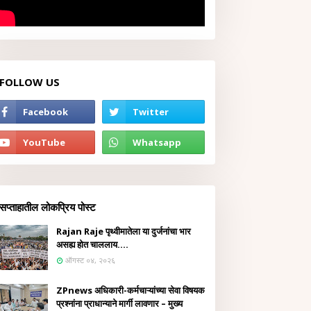
FOLLOW US
सप्ताहातील लोकप्रिय पोस्ट
Rajan Raje पृथ्वीमातेला या दुर्जनांचा भार
असह्य होत चाललाय....
ऑगस्ट ०४, २०२६
ZPnews अधिकारी-कर्मचाऱ्यांच्या सेवा विषयक
प्रश्नांना प्राधान्याने मार्गी लावणार – मुख्य