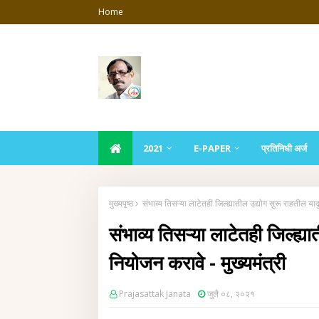
Home
2021
E-PAPER
प्रतिनिधी अर्ज
मुख्यपृष्ठ
संभाव्य तिसऱ्या लाटेतही जिल्ह्यातील उद्योग सुरू राहतील यादृ
संभाव्य तिसऱ्या लाटेतही जिल्ह्या
नियोजन करावे - मुख्यमंत्री
Prajasattak Janata
जुलै ०८, २०२१