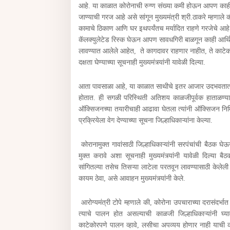
आहे. या काळात कोरोनाची रुग्ण संख्या कमी होऊन आपण काही
जाण्याची गरज आहे असे सांगून मुख्यमंत्री श्री.ठाकरे म्हणाले 
कामाचे ठिकाण आणि घर इथपर्यंतच मर्यादित राहणे गरजेचे आहे.
कॅलक्युलेटेड रिस्क घेऊन आपण सावधगिरी बाळगून काही आर्थि
लावण्यात आलेले आहेत, ते कागदावर राहणार नाहीत, ते काटेकोर
दक्षता घेण्याच्या सूचनाही मुख्यमंत्र्यांनी यावेळी दिल्या.
आता पावसाळा आहे, या काळात साथीचे इतर आजार उदभवतात त्य
होतात. ही सगळी परिस्थिती अतिशय काळजीपूर्वक हाताळण्याची गर
ऑक्स‍िजनच्या तयारीचाही आढावा घेतला त्यांनी ऑक्स‍िजन निर्
प्रक्रियेला वेग देण्याच्या सूचना जिल्हाधिकाऱ्यांना केल्या.
कोरानामुक्त गावांसाठी जिल्हाधिकाऱ्यांनी सरपंचांची बैठक घे
मुक्त करावे अशा सूचनाही मुख्यमंत्र्यांनी यावेळी दिल्या
सांगितल्या तसेच तिसऱ्या लाटेला परतवून लावण्यासाठी केलेली 
कायम ठेवा, असे आवाहन मुख्यमंत्र्यांनी केले.
आरोग्यमंत्री टोपे म्हणाले की, कोरोना उपचाराच्या दरासंदर्भात
त्याचे पालन होत असल्याची काळजी जिल्हाधिकाऱ्यांनी घ्याव
काटेकोरपणे पालन व्हावे, लसीचा अपव्यय होणार नाही याची 