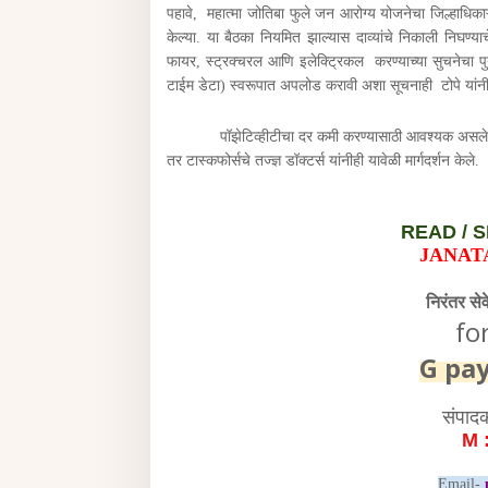
पहावे, महात्मा जोतिबा फुले जन आरोग्य योजनेचा जिल्हाधिकाऱ
केल्या. या बैठका नियमित झाल्यास दाव्यांचे निकाली निघण्याचे
फायर, स्ट्रक्चरल आणि इलेक्ट्रिकल करण्याच्या सुचनेचा पु
टाईम डेटा) स्वरूपात अपलोड करावी अशा सूचनाही टोपे यांनी 
पॉझेटिव्हीटीचा दर कमी करण्यासाठी आवश्यक असलेल्या उपा
तर टास्कफोर्सचे तज्ज्ञ डॉक्टर्स यांनीही यावेळी मार्गदर्शन केले.
READ /
S
JANAT
निरंतर से
fo
G pa
संपाद
M 
Email-