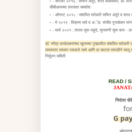
- सप्टेंबर २०१६ : सचिन अंदुरे, शरद कळसकर, डॉ. वी
सीबीआयच्या तपासात समावेश
- ऑगस्ट २०१८ : संशयित मारेकरी सचिन अंदुरे व श
- मे २०१९ : विक्रम भावे व अॅड. संजीव पुनाळेकर य
- मार्च २०२१ : तपास सुरू राहूदे, सुनावणी सुरू करा - उ
डॉ. नरेंद्र दाभोलकरांच्या खुनाच्या गुन्ह्यातील संशयित मारेक
लवकरात लवकर पकडले जावे आणि हा खटला तातडीने चालू क
निर्मूलन समिती
READ /
S
JANAT
निरंतर से
fo
G pa
संपाद