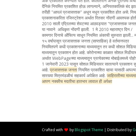
अंक प्रकाशित करण्यात येत होते. कालांतराने अनेक पुरोगामी विचा
दैनिकं नियमित प्रकाशित होऊ लागल्याने, अनियतकालिकं बंद झा
तरीही "आपलं प्रजासत्ताक" अधून मधून प्रकाशित होत असे. नि
प्रकाशनाकरिता रजिस्ट्रेशन अर्थात रितसर नोंदणी आवश्यक होत
2010 साली एप्रिलच्या शेवटच्या आठवड्यात "प्रजासत्ताक जन
या नावाने अधिकृत नोंदणी झाली. 1 मे 2010 महाराष्ट्र दिन /
कामगार दिनाचे औचित्य साधून नियमित अंकाची सुरुवात झाली... 
१५ वर्षापासून प्रजासत्ताक जनत्ता (साप्ताहिक) हे वर्तमानपत्र
नियमितपणे कधी प्रकाशनाच्या माध्यमातून तर कधी सोशल मिडिया
माध्यमातून प्रकाशन होत आहे. कोरोनाच्या काळात सोशल मिडीया
अर्थात WebPageच्या माध्यमातून प्रत्येकाच्या मोबाईलमध्ये पोह
1 जानेवारी 2023 पासून सोशल मिडियावर सातत्याने प्रकाशन सु
आहे.
प्रजासत्ताक जनता
नियमित प्रकाशित व्हावा यासाठी आपल्य
सारख्या मित्रमंडळीचं सहकार्य अपेक्षित आहे.
जाहिरातीच्या माध्यम
आपण नक्कीच मदतीचा हातभार लावाल ही अपेक्षा
Crafted with
by
Blogspot Theme
| Distributed by
G