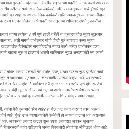
ा मध्ये गुंतलेले आहेत त्यांना केंद्रीय यंत्रणांच्या मदतीने अटक करणे आवश्यक
ास टीम गठीत करावी सामाजिक कार्यकर्ते आणि समाजसुधारक यांचे होणारे खून
 आमचे मत आहे. कारण सामाजिक कार्यकर्ते आणि समाजसुधारक याच्या जीवाला
 राज्य घटनेत दिलेला अभिव्यक्ती स्वातंत्राच्या अधिकार उपभोगू शकतील.
भोलकर यांच्या हत्येला 8 वर्षे पूर्ण झाली तरीही या प्रकरणातील मुख्य सूत्रधार
 चालवावा, अशी मागणी दाभोलकर यांची दोन्ही मुले म्हणजेच कन्या मुक्ता
 खटल्यातील दिरंगाईवर नाराजीदेखील व्यक्त केली. नरेंद्र दाभोलकर हत्या
याने खटला सुरू न झाल्यानं आरोपी जामिनावर सुटत असल्याचंही मत त्यांनी
तील संशयित आरोपी पकडले गेले आहेत. परंतु अद्याप खटला सुरू झालेला नाही.
िळून ते जामिनावर सुटतात. या खटल्यातील आरोपी विक्रम भावे अशाप्रकारे
यातदेखील गेलो आहोत. 8 वर्षांनंतर तरी हा खटला ताबडतोब सुरू होणं गरजेचं
 लंकेश यांचेही खून झाले. या सर्व खुनांचा आणि नालासोपारा येथे सापडलेला
े आहेत. तसेच या पाचही प्रकरणातील आरोपी आणि साक्षीदार समान आहेत.
. त्यांना पैसे पुरवणारं कोण आहे? हा मोठा कट तयार करणारे कोण आहेत?
जेचं आहे. मुंबई उच्च न्यायालयानेही वेळोवेळी हा व्यापक कटाचा भाग असल्याचं
रजेचं आहे. लवकरात लवकर खटला सुरू व्हावा. लवकरात लवकर खुनाच्या
ची विचारसरणी बाहेर राहिल्याने अनेक विवेकवादी लोकांच्या जीविताला धोका आहे.