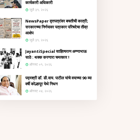
कार्यकारी अधिकारी
जुलै ३१, २०२६
NewsPaper वृत्तपत्रांवर बचतीची कात्री;
सरकारच्या निर्णयावर पत्रकार परिषदेचा तीव्र
आक्षेप
जुलै ३१, २०२६
JayantiSpecial साहित्यरत्न अण्णाभाऊ
साठे : थक्क करणारा चमत्कार !
ऑगस्ट ०१, २०२६
पद्मश्री डॉ. डी.वाय. पाटील यांचे वयाच्या 90 व्या
वर्षी कोल्हापूर येथे निधन
ऑगस्ट ०४, २०२६