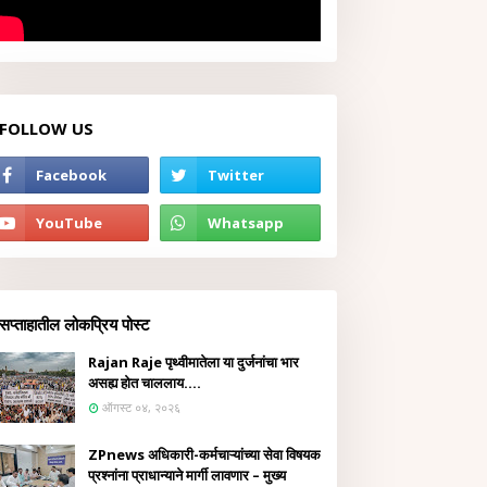
FOLLOW US
सप्ताहातील लोकप्रिय पोस्ट
Rajan Raje पृथ्वीमातेला या दुर्जनांचा भार
असह्य होत चाललाय....
ऑगस्ट ०४, २०२६
ZPnews अधिकारी-कर्मचाऱ्यांच्या सेवा विषयक
प्रश्नांना प्राधान्याने मार्गी लावणार – मुख्य