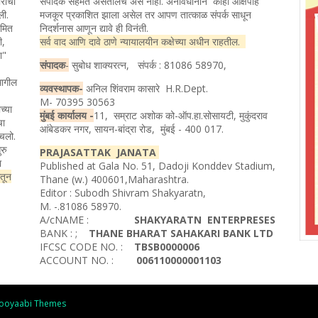
रांची
संपादक सहमत असतीलच असे नाही. अनावधानाने काही आक्षेपार्ह
ली.
मजकूर प्रकाशित झाला असेल तर आपण तात्काळ संपर्क साधून
यमित
निदर्शनास आणून द्यावे ही विनंती.
ी,
सर्व वाद आणि दावे ठाणे न्यायालयीन कक्षेच्या अधीन राहतील.
ता"
संपादक
-
सुबोध शाक्यरत्न, संपर्क : 81086 58970,
मागील
व्यवस्थापक-
अनिल शिंवराम कासारे H.R.Dept.
M- 70395 30563
च्या
मुंबई कार्यालय -
11, सम्राट अशोक को-ऑप.हा.सोसायटी, मुकुंदराव
चा
आंबेडकर नगर, सायन-बांद्रा रोड, मुंबई - 400 017.
ोचलो.
रु
PRAJASATTAK JANATA
ा
Published at Gala No. 51, Dadoji Konddev Stadium,
ातून
Thane (w.) 400601,Maharashtra.
Editor : Subodh Shivram Shakyaratn,
M. -.81086 58970.
A/cNAME :
SHAKYARATN ENTERPRESES
BANK : ;
THANE BHARAT SAHAKARI BANK LTD
IFCSC CODE NO. :
TBSB0000006
ACCOUNT NO. :
006110000001103
ooyaabi Themes