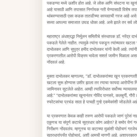
पकडण्या मध्ये ऊशीर होत आहे. जे लोक आणि संघटना या खूनांच्य
आहे यासाठी आणि तपासात निर्णायक गती येण्यासाठी विशेष तप
थांबवण्यासाठी एका कडक तातडीच्या कायद्याची गरज आहे असे
सध्या आपल्या समाजात उघड धोका आहे. असे झाले तर सर्व लोक
महाराष्ट्र अंधश्रद्धा निर्मूलन समितीचे संस्थापक डॉ. नरेंद्र दा
पकडले गेलेले नाहीत. त्यामुळे त्यांना पकडून त्यांच्यावर खटला
दाभोलकर आणि सुपुत्र हमीद दाभोलकर यांनी केली आहे. त्यांनी
प्रकरणातील आरोपी विक्रम भावेला सशर्त जामीन मिळाला असल्
नोंदवलं आहे.
मुक्ता दाभोलकर म्हणाल्या, “डॉ. दाभोलकरांच्या खून प्रकरणा
खटला सुरू होण्यास उशीर झाला तर त्याचा फायदा आरोपींना म
जामिनावर सुटलेले आहेत. आम्ही त्याविरोधात सर्वोच्च न्यायाल
आहे.” “दाभोलकरांच्या खुनानंतर गोविंद पानसरे, कलबुर्गी, गौरी
स्फोटकांचा प्रचंड साठा हे पाचही गुन्हे एकमेकांशी जोडलेल
या प्रकरणात केवळ काही तरुण आरोपी पकडले जाणं पुरेसं नाही
एकूणच या संपूर्ण कटाचे सूत्रधार कोण आहेत? हे समोर येणं गर
निरीक्षण नोंदवलंय. म्हणूनच या कटाच्या मुळांशी पोहोचणं ग
सूत्रधारांपर्यंत पोहोचावं, अशी आमची मागणी आहे. अशाप्रकार