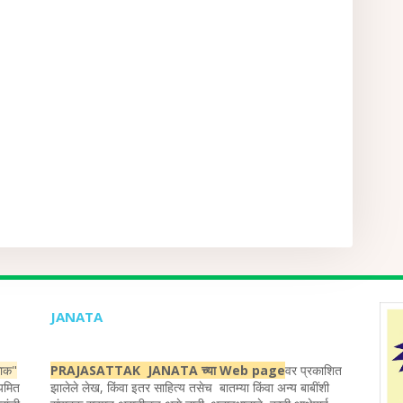
JANATA
ताक"
PRAJASATTAK JANATA च्या Web page
वर प्रकाशित
ियमित
झालेले लेख, किंवा इतर साहित्य तसेच बातम्या किंवा अन्य बाबींशी