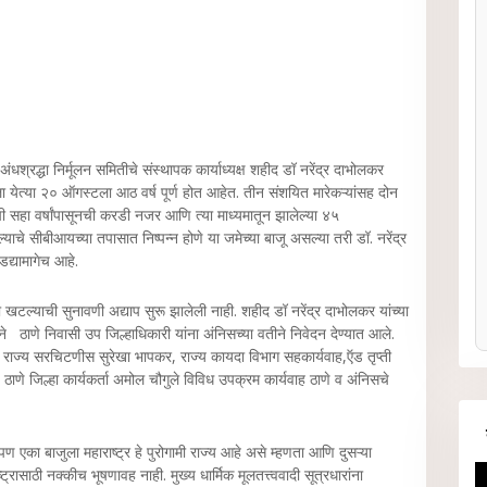
ंधश्रद्धा निर्मूलन समितीचे संस्थापक कार्याध्यक्ष शहीद डॉ नरेंद्र दाभोलकर
येत्या २० ऑगस्टला आठ वर्ष पूर्ण होत आहेत. तीन संशयित मारेकऱ्यांसह दोन
सहा वर्षांपासूनची करडी नजर आणि त्या माध्यमातून झालेल्या ४५
ल्याचे सीबीआयच्या तपासात निष्पन्न होणे या जमेच्या बाजू असल्या तरी डॉ. नरेंद्र
डद्यामागेच आहे.
या खटल्याची सुनावणी अद्याप सुरू झालेली नाही. शहीद डॉ नरेंद्र दाभोलकर यांच्या
ने ठाणे निवासी उप जिल्हाधिकारी यांना अंनिसच्या वतीने निवेदन देण्यात आले.
कर, राज्य सरचिटणीस सुरेखा भापकर, राज्य कायदा विभाग सहकार्यवाह,ऍड तृप्ती
ठाणे जिल्हा कार्यकर्ता अमोल चौगुले विविध उपक्रम कार्यवाह ठाणे व अंनिसचे
ण एका बाजुला महाराष्ट्र हे पुरोगामी राज्य आहे असे म्हणता आणि दुसऱ्या
्ट्रासाठी नक्कीच भूषणावह नाही. मुख्य धार्मिक मूलतत्त्ववादी सूत्रधारांना