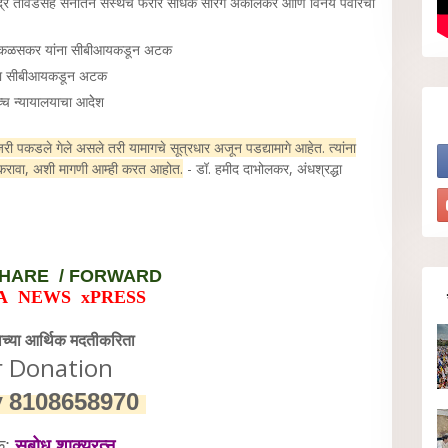
रेंद्र तावडेसह सनातन संस्थेचे फरार साधक सारंग अकोलकर आणि विनय पवारचा
रद कळसकर यांना सीबीआयकडून अटक
ांना सीबीआयकडून अटक
च्च न्यायालयाचा आदेेश
री जरी पकडले गेले असले तरी यामागचे सूत्रधार अजून पडद्यामागे आहेत. त्यांना
रावा, अशी मागणी आम्ही करत आहोत.
- डॉ. हमीद दाभोलकर, अंधश्रद्धा
HARE / FORWARD
A NEWS xPRESS
वेच्या आर्थिक मदतीकरिता
r Donation
y
8108658970
क:
सुबोध शाक्यरत्न