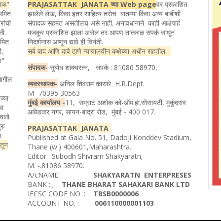
ताक"
PRAJASATTAK JANATA च्या Web page
वर प्रकाशित
ियमित
झालेले लेख, किंवा इतर साहित्य तसेच बातम्या किंवा अन्य बाबींशी
रांची
संपादक सहमत असतीलच असे नाही. अनावधानाने काही आक्षेपार्ह
ली.
मजकूर प्रकाशित झाला असेल तर आपण तात्काळ संपर्क साधून
यमित
निदर्शनास आणून द्यावे ही विनंती.
ी,
सर्व वाद आणि दावे ठाणे न्यायालयीन कक्षेच्या अधीन राहतील.
ता"
संपादक
-
सुबोध शाक्यरत्न, संपर्क : 81086 58970,
मागील
व्यवस्थापक-
अनिल शिंवराम कासारे H.R.Dept.
M- 70395 30563
च्या
मुंबई कार्यालय -
11, सम्राट अशोक को-ऑप.हा.सोसायटी, मुकुंदराव
चा
आंबेडकर नगर, सायन-बांद्रा रोड, मुंबई - 400 017.
ोचलो.
रु
PRAJASATTAK JANATA
ा
Published at Gala No. 51, Dadoji Konddev Stadium,
ातून
Thane (w.) 400601,Maharashtra.
Editor : Subodh Shivram Shakyaratn,
M. -.81086 58970.
A/cNAME :
SHAKYARATN ENTERPRESES
BANK : ;
THANE BHARAT SAHAKARI BANK LTD
IFCSC CODE NO. :
TBSB0000006
ACCOUNT NO. :
006110000001103