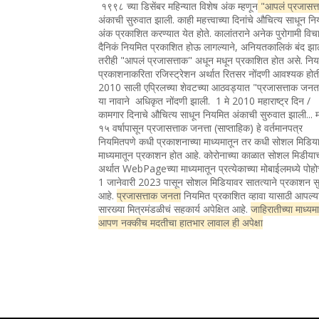
१९९८ च्या डिसेंबर महिन्यात विशेष अंक म्हणून
"आपलं प्रजासत्
अंकाची सुरुवात झाली. काही महत्त्वाच्या दिनांचे औचित्य साधून न
अंक प्रकाशित करण्यात येत होते. कालांतराने अनेक पुरोगामी विचा
दैनिकं नियमित प्रकाशित होऊ लागल्याने, अनियतकालिकं बंद झा
तरीही "आपलं प्रजासत्ताक" अधून मधून प्रकाशित होत असे. नि
प्रकाशनाकरिता रजिस्ट्रेशन अर्थात रितसर नोंदणी आवश्यक होत
2010 साली एप्रिलच्या शेवटच्या आठवड्यात "प्रजासत्ताक जन
या नावाने अधिकृत नोंदणी झाली. 1 मे 2010 महाराष्ट्र दिन /
कामगार दिनाचे औचित्य साधून नियमित अंकाची सुरुवात झाली... 
१५ वर्षापासून प्रजासत्ताक जनत्ता (साप्ताहिक) हे वर्तमानपत्र
नियमितपणे कधी प्रकाशनाच्या माध्यमातून तर कधी सोशल मिडिया
माध्यमातून प्रकाशन होत आहे. कोरोनाच्या काळात सोशल मिडीया
अर्थात WebPageच्या माध्यमातून प्रत्येकाच्या मोबाईलमध्ये पोह
1 जानेवारी 2023 पासून सोशल मिडियावर सातत्याने प्रकाशन सु
आहे.
प्रजासत्ताक जनता
नियमित प्रकाशित व्हावा यासाठी आपल्य
सारख्या मित्रमंडळीचं सहकार्य अपेक्षित आहे.
जाहिरातीच्या माध्यम
आपण नक्कीच मदतीचा हातभार लावाल ही अपेक्षा