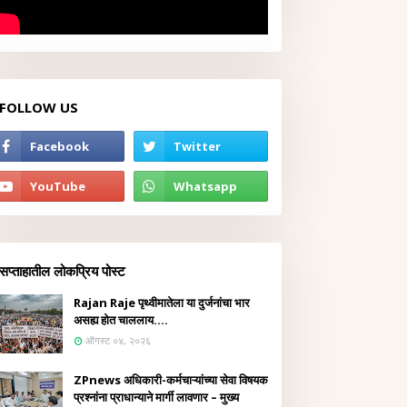
FOLLOW US
सप्ताहातील लोकप्रिय पोस्ट
Rajan Raje पृथ्वीमातेला या दुर्जनांचा भार
असह्य होत चाललाय....
ऑगस्ट ०४, २०२६
ZPnews अधिकारी-कर्मचाऱ्यांच्या सेवा विषयक
प्रश्नांना प्राधान्याने मार्गी लावणार – मुख्य