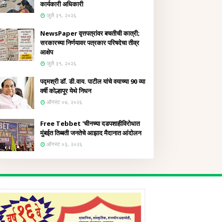
कार्यकारी अधिकारी
जुलै ३१, २०२६
NewsPaper वृत्तपत्रांवर बचतीची कात्री;
सरकारच्या निर्णयावर पत्रकार परिषदेचा तीव्र
आक्षेप
जुलै ३१, २०२६
पद्मश्री डॉ. डी.वाय. पाटील यांचे वयाच्या 90 व्या
वर्षी कोल्हापूर येथे निधन
ऑगस्ट ०४, २०२६
Free Tebbet 'चीनच्या दडपशाहीविरोधात
मुंबईत तिब्बती जनतेचे आझाद मैदानात आंदोलन
ऑगस्ट ०३, २०२६