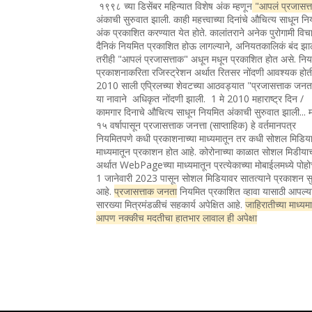
१९९८ च्या डिसेंबर महिन्यात विशेष अंक म्हणून
"आपलं प्रजासत्
अंकाची सुरुवात झाली. काही महत्त्वाच्या दिनांचे औचित्य साधून न
अंक प्रकाशित करण्यात येत होते. कालांतराने अनेक पुरोगामी विचा
दैनिकं नियमित प्रकाशित होऊ लागल्याने, अनियतकालिकं बंद झा
तरीही "आपलं प्रजासत्ताक" अधून मधून प्रकाशित होत असे. नि
प्रकाशनाकरिता रजिस्ट्रेशन अर्थात रितसर नोंदणी आवश्यक होत
2010 साली एप्रिलच्या शेवटच्या आठवड्यात "प्रजासत्ताक जन
या नावाने अधिकृत नोंदणी झाली. 1 मे 2010 महाराष्ट्र दिन /
कामगार दिनाचे औचित्य साधून नियमित अंकाची सुरुवात झाली... 
१५ वर्षापासून प्रजासत्ताक जनत्ता (साप्ताहिक) हे वर्तमानपत्र
नियमितपणे कधी प्रकाशनाच्या माध्यमातून तर कधी सोशल मिडिया
माध्यमातून प्रकाशन होत आहे. कोरोनाच्या काळात सोशल मिडीया
अर्थात WebPageच्या माध्यमातून प्रत्येकाच्या मोबाईलमध्ये पोह
1 जानेवारी 2023 पासून सोशल मिडियावर सातत्याने प्रकाशन सु
आहे.
प्रजासत्ताक जनता
नियमित प्रकाशित व्हावा यासाठी आपल्य
सारख्या मित्रमंडळीचं सहकार्य अपेक्षित आहे.
जाहिरातीच्या माध्यम
आपण नक्कीच मदतीचा हातभार लावाल ही अपेक्षा