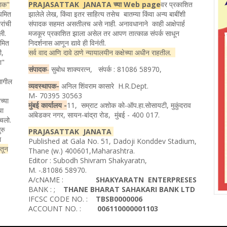
ताक"
PRAJASATTAK JANATA च्या Web page
वर प्रकाशित
ियमित
झालेले लेख, किंवा इतर साहित्य तसेच बातम्या किंवा अन्य बाबींशी
रांची
संपादक सहमत असतीलच असे नाही. अनावधानाने काही आक्षेपार्ह
ली.
मजकूर प्रकाशित झाला असेल तर आपण तात्काळ संपर्क साधून
यमित
निदर्शनास आणून द्यावे ही विनंती.
ी,
सर्व वाद आणि दावे ठाणे न्यायालयीन कक्षेच्या अधीन राहतील.
ता"
संपादक
-
सुबोध शाक्यरत्न, संपर्क : 81086 58970,
मागील
व्यवस्थापक-
अनिल शिंवराम कासारे H.R.Dept.
M- 70395 30563
च्या
मुंबई कार्यालय -
11, सम्राट अशोक को-ऑप.हा.सोसायटी, मुकुंदराव
चा
आंबेडकर नगर, सायन-बांद्रा रोड, मुंबई - 400 017.
ोचलो.
रु
PRAJASATTAK JANATA
ा
Published at Gala No. 51, Dadoji Konddev Stadium,
ातून
Thane (w.) 400601,Maharashtra.
Editor : Subodh Shivram Shakyaratn,
M. -.81086 58970.
A/cNAME :
SHAKYARATN ENTERPRESES
BANK : ;
THANE BHARAT SAHAKARI BANK LTD
IFCSC CODE NO. :
TBSB0000006
ACCOUNT NO. :
006110000001103