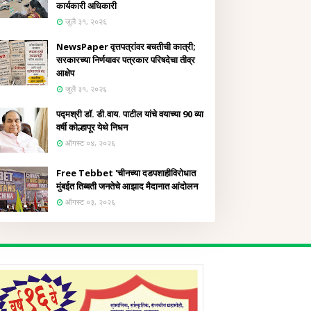
कार्यकारी अधिकारी
जुलै ३१, २०२६
NewsPaper वृत्तपत्रांवर बचतीची कात्री;
सरकारच्या निर्णयावर पत्रकार परिषदेचा तीव्र
आक्षेप
जुलै ३१, २०२६
पद्मश्री डॉ. डी.वाय. पाटील यांचे वयाच्या 90 व्या
वर्षी कोल्हापूर येथे निधन
ऑगस्ट ०४, २०२६
Free Tebbet 'चीनच्या दडपशाहीविरोधात
मुंबईत तिब्बती जनतेचे आझाद मैदानात आंदोलन
ऑगस्ट ०३, २०२६