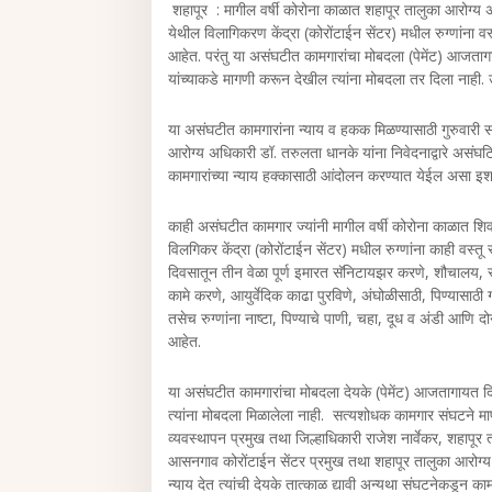
शहापूर : मागील वर्षी कोरोना काळात शहापूर तालुका आरोग्य
येथील विलागिकरण केंद्रा (कोरोंटाईन सेंटर) मधील रुग्णांना वस
आहेत. परंतु या असंघटीत कामगारांचा मोबदला (पेमेंट) आजतागाय
यांच्याकडे मागणी करून देखील त्यांना मोबदला तर दिला नाह
या असंघटीत कामगारांना न्याय व हकक मिळण्यासाठी गुरुवारी स
आरोग्य अधिकारी डॉ. तरुलता धानके यांना निवेदनाद्वारे असंघटि
कामगारांच्या न्याय हक्कासाठी आंदोलन करण्यात येईल असा इ
काही असंघटीत कामगार ज्यांनी मागील वर्षी कोरोना काळात 
विलगिकर केंद्रा (कोरोंटाईन सेंटर) मधील रुग्णांना काही वस्तू र
दिवसातून तीन वेळा पूर्ण इमारत सॅनिटायझर करणे, शौचालय, स्ना
कामे करणे, आयुर्वेदिक काढा पुरविणे, अंघोळीसाठी, पिण्यासाठी 
तसेच रुग्णांना नाष्टा, पिण्याचे पाणी, चहा, दूध व अंडी आणि द
आहेत.
या असंघटीत कामगारांचा मोबदला देयके (पेमेंट) आजतागायत 
त्यांना मोबदला मिळालेला नाही. सत्यशोधक कामगार संघटने मार
व्यवस्थापन प्रमुख तथा जिल्हाधिकारी राजेश नार्वेकर, शहापूर
आसनगाव कोरोंटाईन सेंटर प्रमुख तथा शहापूर तालुका आरोग्य अ
न्याय देत त्यांची देयके तात्काळ द्यावी अन्यथा संघटनेकडून क