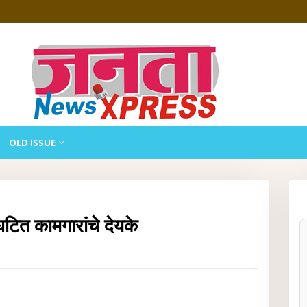
OLD ISSUE
टित कामगारांचे देयके