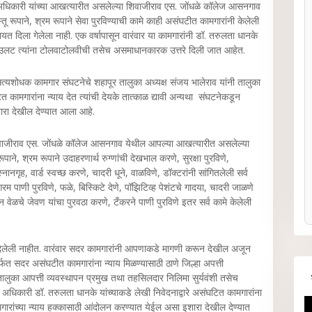
 अधिकारी यांच्या आखत्यारीत असलेल्या शिवाजीराव एस. जोंधळे कॉलेज आसनगाव
्तू रूपाने, श्रम रूपाने सेवा पुरविण्याची कामे काही असंघटीत कामगारांनी केलेली
त दिला गेलेला नाही. एक वर्षापासून वारंवार या कामगारांनी डॉ. तरुलता धानके
ी. उलट त्यांना टोलवाटोलवीची तसेच असमाधानकारक उत्तरे दिली जात आहेत.
त्यशोधक कामगार संघटनेचे शहापूर तालुका अध्यक्ष संजय भालेराव यांनी तालुका
त कामगारांना न्याय देत त्यांची देयके तात्काळ द्यावी अन्यथा संघटनेकडून
शारा देखील देण्यात आला आहे.
शिवाजीराव एस. जोंधळे कॉलेज आसनगाव येथील आपल्या आखत्यारीत असलेल्या
ूपाने, श्रम रूपाने उदाहरणार्थ रुग्णांची देखभाल करणे, सुरक्षा पुरविणे,
नगृह, वार्ड स्वच्छ करणे, चादरी धूने, वाळविणे, डॉक्टरांनी सांगितलेली सर्व
गरम पाणी पुरविणे, फळे, बिस्किटे देणे, पॉझिटिव्ह पेशंटचे गादया, चादरी जाळणे
ोन वेळचे जेवण यांचा पुरवठा करणे, टँकरने पाणी पुरविणे इतर सर्व कामे केलेली
दिलेली नाहीत. वारंवार सदर कामगारांनी आपणाकडे मागणी करून देखील अजून
्फत सदर असंघटीत कामगारांना न्याय मिळण्यासाठी ठाणे जिल्हा अपत्ती
 तालुका आपत्ती व्यवस्थापन प्रमुख तथा तहसिलदार निलिमा सुर्यवंशी तसेच
धिकारी डॉ. तरुलता धानके यांच्याकडे लेखी निवेदनाद्वारे असंघटित कामगारांना
ामगारांच्या न्याय हक्कासाठी आंदोलन करण्यात येईल असा इशारा देखील देण्यात