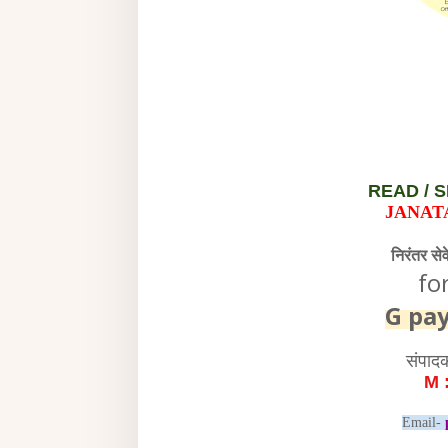
READ /
S
JANAT
निरंतर से
fo
G pa
संपाद
M 
Email-