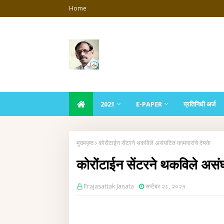
Home
2021
E-PAPER
प्रतिनिधी अर्ज
मुख्यपृष्ठ
कोरोंटाईन सेंटरने थकविले असंघटित कामगारांचे देयके
कोरोंटाईन सेंटरने थकविले असंघ
Prajasattak Janata
सप्टेंबर २८, २०२१