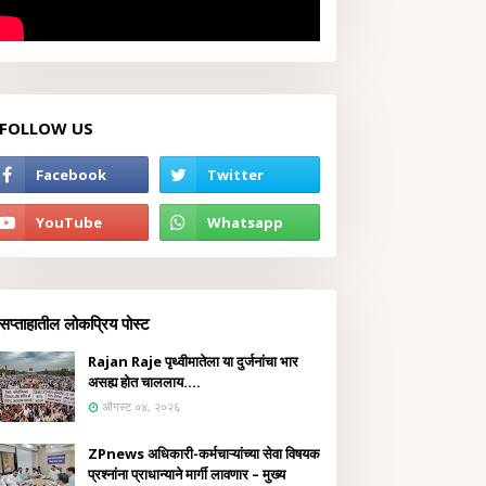
FOLLOW US
सप्ताहातील लोकप्रिय पोस्ट
Rajan Raje पृथ्वीमातेला या दुर्जनांचा भार
असह्य होत चाललाय....
ऑगस्ट ०४, २०२६
ZPnews अधिकारी-कर्मचाऱ्यांच्या सेवा विषयक
प्रश्नांना प्राधान्याने मार्गी लावणार – मुख्य