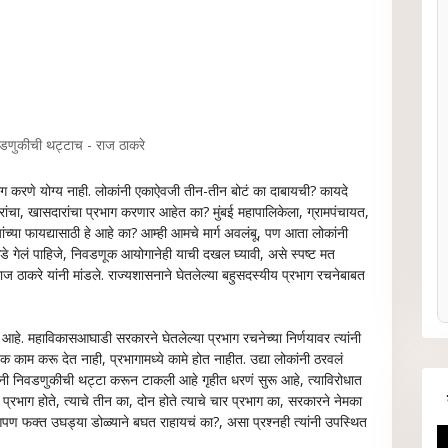
णुकीची थट्टाच - राज ठाकरे
 करणे योग्य नाही. लोकांनी एकाऐवजी तीन-तीन बोटं का दाबायची? कायदे
ंचा, खासदारांचा प्रभाग करणार आहेत का? मुंबई महापालिकेला, ग्रामपंचायत,
ांच्या फायद्यासाठी हे आहे का? आम्ही आमचे मार्ग अवलंबू, पण आता लोकांनी
डे गेलं पाहिजे, निवडणूक आयोगानेही याची दखल घ्यावी, असे स्पष्ट मत
ष राज ठाकरे यांनी मांडले. राज्यशासनाने घेतलेल्या बहुसदस्यीय प्रभाग रचनेबाबत
आहे. महाविकासआघाडी सरकारने घेतलेल्या प्रभाग रचनेच्या निर्णयावर त्यांनी
क काम करू देत नाही, प्रभागामध्ये कामे होत नाहीत. उद्या लोकांनी ठरवलं
नी निवडणुकीची थट्टा करून टाकली आहे गृहीत धरणं सुरू आहे, त्याविरोधात
प्रभाग होते, त्याचे तीन का, दोन होते त्याचे चार प्रभाग का, सरकारने नेमका
े. आपण फक्त उघड्या डोळ्याने बघत राहायचं का?, असा प्रश्नही त्यांनी उपस्थित