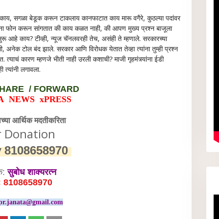
काय, सगळा बेडूक करून टाकलाय कानफाटात काय मारू वगैरे, कुठल्या पदांवर
ंना फोन करून सांगतात की काय कळत नाही, की आपण मुख्य प्रश्न बाजूला
हे सुरू आहे काय? टीव्ही, न्यूज चॅनलवरही तेच, असंही ते म्हणाले. सरकारच्या
 अनेक टोल बंद झाले. सरकार आणि विरोधक येतात तेव्हा त्यांना तुम्ही प्रश्न
त्याचं कारण म्हणजे भीती नाही उरली कशाची? माजी गृहमंत्र्यांना ईडी
 त्यांनी लगावला.
HARE / FORWARD
A NEWS xPRESS
वेच्या आर्थिक मदतीकरिता
r Donation
y
8108658970
क:
सुबोध शाक्यरत्न
: 8108658970
pr.janata@gmail.com