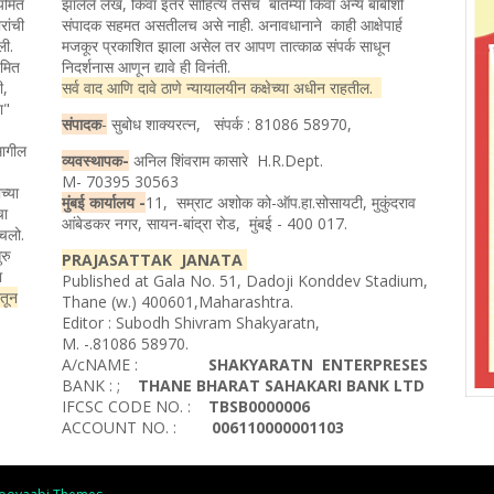
ियमित
झालेले लेख, किंवा इतर साहित्य तसेच बातम्या किंवा अन्य बाबींशी
रांची
संपादक सहमत असतीलच असे नाही. अनावधानाने काही आक्षेपार्ह
ली.
मजकूर प्रकाशित झाला असेल तर आपण तात्काळ संपर्क साधून
यमित
निदर्शनास आणून द्यावे ही विनंती.
ी,
सर्व वाद आणि दावे ठाणे न्यायालयीन कक्षेच्या अधीन राहतील.
ता"
संपादक
-
सुबोध शाक्यरत्न, संपर्क : 81086 58970,
मागील
व्यवस्थापक-
अनिल शिंवराम कासारे H.R.Dept.
M- 70395 30563
च्या
मुंबई कार्यालय -
11, सम्राट अशोक को-ऑप.हा.सोसायटी, मुकुंदराव
चा
आंबेडकर नगर, सायन-बांद्रा रोड, मुंबई - 400 017.
ोचलो.
रु
PRAJASATTAK JANATA
ा
Published at Gala No. 51, Dadoji Konddev Stadium,
ातून
Thane (w.) 400601,Maharashtra.
Editor : Subodh Shivram Shakyaratn,
M. -.81086 58970.
A/cNAME :
SHAKYARATN ENTERPRESES
BANK : ;
THANE BHARAT SAHAKARI BANK LTD
IFCSC CODE NO. :
TBSB0000006
ACCOUNT NO. :
006110000001103