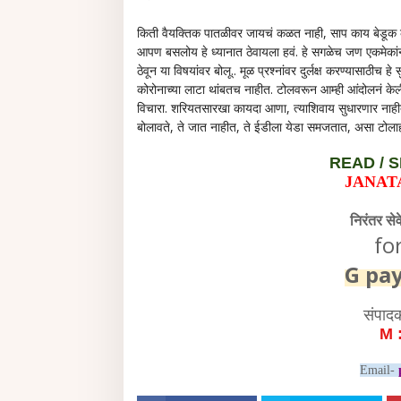
किती वैयक्तिक पातळीवर जायचं कळत नाही, साप काय बेडूक 
आपण बसलोय हे ध्यानात ठेवायला हवं. हे सगळेच जण एकमेका
ठेवून या विषयांवर बोलू.. मूळ प्रश्नांवर दुर्लक्ष करण्यासाठीच 
कोरोनाच्या लाटा थांबतच नाहीत. टोलवरून आम्ही आंदोलनं केली,
विचारा. शरियतसारखा कायदा आणा, त्याशिवाय सुधारणार नाहीत. 
बोलावते, ते जात नाहीत, ते ईडीला येडा समजतात, असा टोलाही
READ /
S
JANAT
निरंतर से
fo
G pa
संपाद
M 
Email-