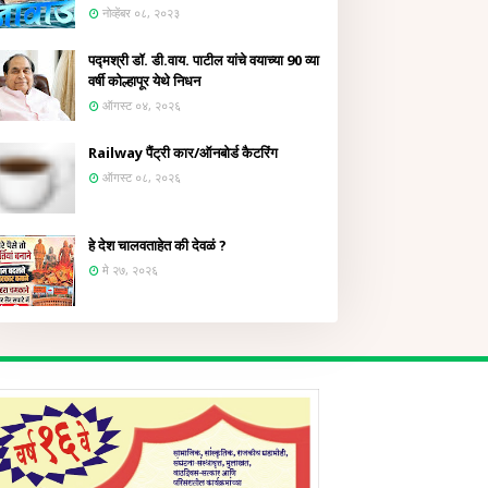
नोव्हेंबर ०८, २०२३
पद्मश्री डॉ. डी.वाय. पाटील यांचे वयाच्या 90 व्या
वर्षी कोल्हापूर येथे निधन
ऑगस्ट ०४, २०२६
Railway पैंट्री कार/ऑनबोर्ड कैटरिंग
ऑगस्ट ०८, २०२६
हे देश चालवताहेत की देवळं ?
मे २७, २०२६