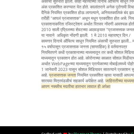
अंकाची सुरुवात झाली. काही महत्त्वाच्या दिनांचे औचित्य साधून न
अंक प्रकाशित करण्यात येत होते. कालांतराने अनेक पुरोगामी विचा
दैनिकं नियमित प्रकाशित होऊ लागल्याने, अनियतकालिकं बंद झा
तरीही "आपलं प्रजासत्ताक" अधून मधून प्रकाशित होत असे. नि
प्रकाशनाकरिता रजिस्ट्रेशन अर्थात रितसर नोंदणी आवश्यक होत
2010 साली एप्रिलच्या शेवटच्या आठवड्यात "प्रजासत्ताक जन
या नावाने अधिकृत नोंदणी झाली. 1 मे 2010 महाराष्ट्र दिन /
कामगार दिनाचे औचित्य साधून नियमित अंकाची सुरुवात झाली... 
१५ वर्षापासून प्रजासत्ताक जनत्ता (साप्ताहिक) हे वर्तमानपत्र
नियमितपणे कधी प्रकाशनाच्या माध्यमातून तर कधी सोशल मिडिया
माध्यमातून प्रकाशन होत आहे. कोरोनाच्या काळात सोशल मिडीया
अर्थात WebPageच्या माध्यमातून प्रत्येकाच्या मोबाईलमध्ये पोह
1 जानेवारी 2023 पासून सोशल मिडियावर सातत्याने प्रकाशन सु
आहे.
प्रजासत्ताक जनता
नियमित प्रकाशित व्हावा यासाठी आपल्य
सारख्या मित्रमंडळीचं सहकार्य अपेक्षित आहे.
जाहिरातीच्या माध्यम
आपण नक्कीच मदतीचा हातभार लावाल ही अपेक्षा