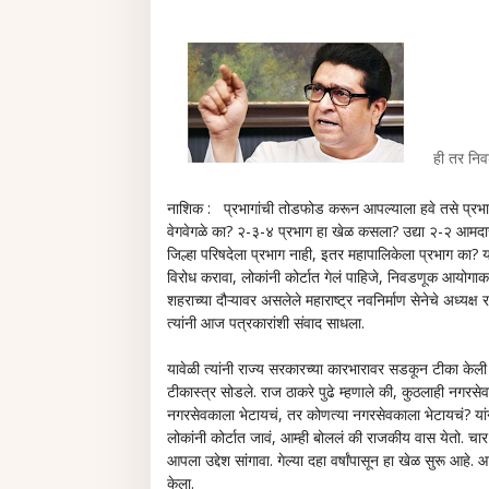
ही तर निवड
नाशिक : प्रभागांची तोडफोड करून आपल्याला हवे तसे प्रभाग
वेगवेगळे का? २-३-४ प्रभाग हा खेळ कसला? उद्या २-२ आमदारा
जिल्हा परिषदेला प्रभाग नाही, इतर महापालिकेला प्रभाग का? य
विरोध करावा, लोकांनी कोर्टात गेलं पाहिजे, निवडणूक आयोगाक
शहराच्या दौऱ्यावर असलेले महाराष्ट्र नवनिर्माण सेनेचे अध्यक्
त्यांनी आज पत्रकारांशी संवाद साधला.
यावेळी त्यांनी राज्य सरकारच्या कारभारावर सडकून टीका केली 
टीकास्त्र सोडले. राज ठाकरे पुढे म्हणाले की, कुठलाही नगरसेव
नगरसेवकाला भेटायचं, तर कोणत्या नगरसेवकाला भेटायचं? यां
लोकांनी कोर्टात जावं, आम्ही बोललं की राजकीय वास येतो. चार 
आपला उद्देश सांगावा. गेल्या दहा वर्षांपासून हा खेळ सुरू आह
केला.