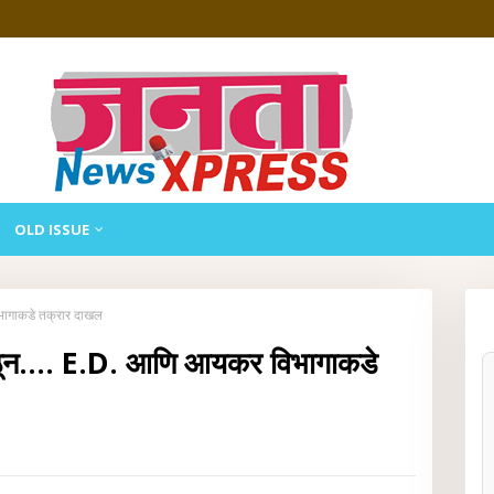
OLD ISSUE
िभागाकडे तक्रार दाखल
कुठून.... E.D. आणि आयकर विभागाकडे