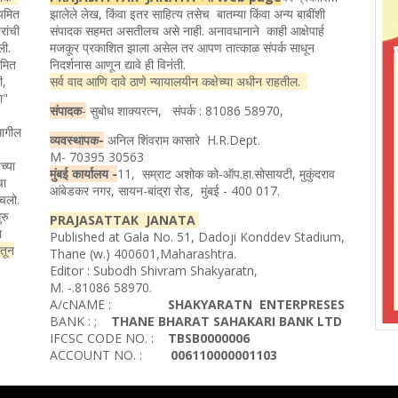
ियमित
झालेले लेख, किंवा इतर साहित्य तसेच बातम्या किंवा अन्य बाबींशी
रांची
संपादक सहमत असतीलच असे नाही. अनावधानाने काही आक्षेपार्ह
ली.
मजकूर प्रकाशित झाला असेल तर आपण तात्काळ संपर्क साधून
यमित
निदर्शनास आणून द्यावे ही विनंती.
ी,
सर्व वाद आणि दावे ठाणे न्यायालयीन कक्षेच्या अधीन राहतील.
ता"
संपादक
-
सुबोध शाक्यरत्न, संपर्क : 81086 58970,
मागील
व्यवस्थापक-
अनिल शिंवराम कासारे H.R.Dept.
M- 70395 30563
च्या
मुंबई कार्यालय -
11, सम्राट अशोक को-ऑप.हा.सोसायटी, मुकुंदराव
चा
आंबेडकर नगर, सायन-बांद्रा रोड, मुंबई - 400 017.
ोचलो.
रु
PRAJASATTAK JANATA
ा
Published at Gala No. 51, Dadoji Konddev Stadium,
ातून
Thane (w.) 400601,Maharashtra.
Editor : Subodh Shivram Shakyaratn,
M. -.81086 58970.
A/cNAME :
SHAKYARATN ENTERPRESES
BANK : ;
THANE BHARAT SAHAKARI BANK LTD
IFCSC CODE NO. :
TBSB0000006
ACCOUNT NO. :
006110000001103