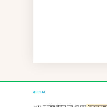
APPEAL
१९९८ च्या डिसेंबर महिन्यात विशेष अंक म्हणून
"आपलं प्रजासत्