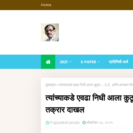
Home
2021
E-PAPER
प्रतिनिधी अर्ज
मुख्यपृष्ठ
त्यांच्याकडे एवढा निधी आला कुठून.... E.D. आणि आयकर व
त्यांच्याकडे एवढा निधी आला 
तक्रार दाखल
Prajasattak Janata
ऑक्टोबर ०७, २०२१