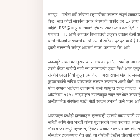
नागपूर- मागील वर्षी कोरोना महामारीच्या काळात संपूर्ण लॉ
किट, सात कोटी लोकांना तयार जेवणाची पाकीटे तर 27 लाख 
माहिती RSS@org या नावाने ट्विटर अकाऊंट वरून दिली आहे. 
याबाबत ED आणि आयकर विभागाकडे तक्रार दाखल केली आहे को
याची चौकशी करण्याची मागणी त्यांनी सप्टेंबर २०२० मध्ये ई
झाली नसल्याने सर्वत्र आश्चर्य व्यक्त करण्यात येत आहे.
जबलपुरे यांच्या मतानुसार या सगळ्यावर झालेला खर्च हा सा
त्यांचे बँकेत खातेही नाही मग त्यांच्याकडे एवढा निधी आला क
संस्थेने एवढा निधी कुठून उभा केला, असा सवाल मोहनीऱ जबलप
मुख्यमंत्र्यांचे सचिव यांच्याकडे तक्रार करण्यात आली होती. 
यांना देण्यात आलेल्या उत्तरामध्ये माजी आयुक्त स्पष्ट करतात,
अधिनियम १९५० नोंदणीकृत नसल्यामुळे सदर संस्थेवर कारवाई
असंवैधानिक संस्थेला एवढी मोठी रक्कम उभारणे कसे शक्य आह
आरएसएस कधीही कुणाकडून कुठल्याही प्रकारे कारणासाठी प
समिती आणि सेवा भारती यांच्या पुढाकाराने जमा करण्यात आले
नोंदवत जबालपुरे म्हणतात, ट्विटर अकाऊंटवर याबाबत कोणताह
संस्थांवर ढकलण्यात येत आहे. या गोष्टीची देखील चौकशी व्हाव