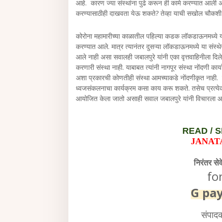
आहे. कारण ज्या संस्थांना पुढे करून ही कामे करण्यात आली 
करण्यासाठीही दाखवता येऊ शकते? तेव्हा याची सखोल चौकशी झा
कोरोना महामारीच्या काळातील पहिल्या कडक लॉकडाऊनमध्ये या स
करण्यात आले. मात्र त्यानंतर दुसऱ्या लॉकडाऊनमध्ये या संस्
आले नाही असा सवालही जबालपुरे यांनी एका वृत्तवाहिनीला दिल
करणारी संस्था नाही. याबाबत त्यांनी नागपूर संस्था नोंदणी कार्
अशा प्रकारची कोणतीही संस्था आमच्याकडे नोंदणीकृत नाही. म
ध्वजसंकलनाचा कार्यक्रम कसा काय करू शकते. तसेच प्रत्येक वर
आयोजित केला जातो असाही सवाल जबालपुरे यांनी विचारला आह
READ /
S
JANAT
निरंतर से
fo
G pa
संपाद