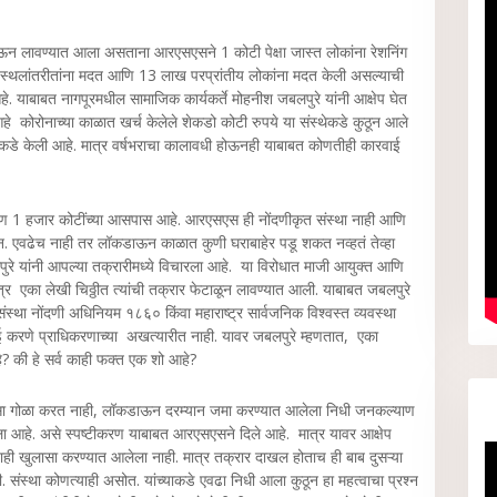
कडाऊन लावण्यात आला असताना आरएसएसने 1 कोटी पेक्षा जास्त लोकांना रेशनिंग
स्थलांतरीतांना मदत आणि 13 लाख परप्रांतीय लोकांना मदत केली असल्याची
याबाबत नागपूरमधील सामाजिक कार्यकर्ते मोहनीश जबलपुरे यांनी आक्षेप घेत
रोनाच्या काळात खर्च केलेले शेकडो कोटी रुपये या संस्थेकडे कुठून आले
डीकडे केली आहे. मात्र वर्षभराचा कालावधी होऊनही याबाबत कोणतीही कारवाई
धारण 1 हजार कोटींच्या आसपास आहे. आरएसएस ही नोंदणीकृत संस्था नाही आणि
ुठून. एवढेच नाही तर लॉकडाऊन काळात कुणी घराबाहेर पडू शकत नव्हतं तेव्हा
ुरे यांनी आपल्या तक्रारीमध्ये विचारला आहे. या विरोधात माजी आयुक्त आणि
मात्र एका लेखी चिठ्ठीत त्यांची तक्रार फेटाळून लावण्यात आली. याबाबत जबलपुरे
 संस्था नोंदणी अधिनियम १८६० किंवा महाराष्ट्र सार्वजनिक विश्वस्त व्यवस्था
 करणे प्राधिकरणाच्या अखत्यारीत नाही. यावर जबलपुरे म्हणतात, एका
े? की हे सर्व काही फक्त एक शो आहे?
ैसा गोळा करत नाही, लॉकडाऊन दरम्यान जमा करण्यात आलेला निधी जनकल्याण
ला आहे. असे स्पष्टीकरण याबाबत आरएसएसने दिले आहे. मात्र यावर आक्षेप
ी खुलासा करण्यात आलेला नाही. मात्र तक्रार दाखल होताच ही बाब दुसऱ्या
ी. संस्था कोणत्याही असोत. यांच्याकडे एवढा निधी आला कुठून हा महत्वाचा प्रश्न