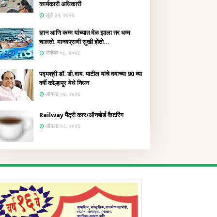
कार्यकारी अधिकारी
जुलै ३१, २०२६
ज्ञान आणि कम्म यांच्यात मेळ झाला तर धम्म
चालतो. मानवप्राणी सुखी होतो...
नोव्हेंबर ०८, २०२३
पद्मश्री डॉ. डी.वाय. पाटील यांचे वयाच्या 90 व्या
वर्षी कोल्हापूर येथे निधन
ऑगस्ट ०४, २०२६
Railway पैंट्री कार/ऑनबोर्ड कैटरिंग
ऑगस्ट ०८, २०२६