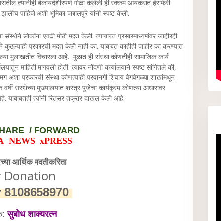
असतील त्यांनीही बेकायदेशीरपणे गोळा केलेली ही रक्कम आयकरात हेराफेरी
लीच पाहिजे अशी भूमिका जबालपुरे यांनी स्पष्ट केली.
ंस्थेने लोकांना एवढी मोठी मदत केली. त्याबाबत प्रसारमाध्यमांवर जाहीरही
थेने कुठल्याही प्रकारची मदत केली नाही का. याबाबत काहीही जाहीर का करण्यात
ेल्या मुलाखतीत विचारला आहे. मुळात ही संस्था कोणतीही सामाजिक कार्य
यालयातून माहिती मागवली होती. त्यावर नोंदणी कार्यालयाने स्पष्ट सांगितले की,
ग अशा प्रकारची संस्था कोणत्याही परवानगी शिवाय वेगवेगळ्या शाखांमधून
्षी संस्थेच्या मुख्यालयात शस्त्र पुजेचा कार्यक्रम कोणत्या आधारावर
े. याबाबतही त्यांनी रितसर तक्रार दाखल केली आहे.
HARE / FORWARD
A NEWS xPRESS
वेच्या आर्थिक मदतीकरिता
r Donation
y
8108658970
क:
सुबोध शाक्यरत्न