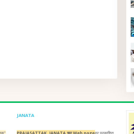
JANATA
ताक"
PRAJASATTAK JANATA च्या Web page
वर प्रकाशित