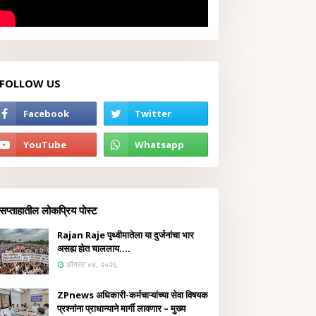
FOLLOW US
सप्ताहातील लोकप्रिय पोस्ट
Rajan Raje पृथ्वीमातेला या दुर्जनांचा भार
असह्य होत चाललाय....
ऑगस्ट ०४, २०२६
ZPnews अधिकारी-कर्मचाऱ्यांच्या सेवा विषयक
प्रश्नांना प्राधान्याने मार्गी लावणार – मुख्य