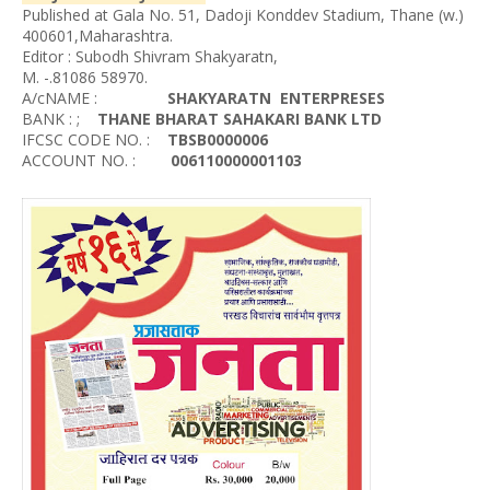
Published at Gala No. 51, Dadoji Konddev Stadium, Thane (w.)
400601,Maharashtra.
Editor : Subodh Shivram Shakyaratn,
M. -.81086 58970.
A/cNAME :
SHAKYARATN ENTERPRESES
BANK : ;
THANE BHARAT SAHAKARI BANK LTD
IFCSC CODE NO. :
TBSB0000006
ACCOUNT NO. :
006110000001103