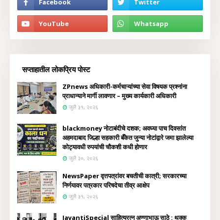
सप्ताहातील लोकप्रिय पोस्ट
ZPnews अधिकारी-कर्मचाऱ्यांच्या सेवा विषयक प्रश्नांना
प्राधान्याने मार्गी लावणार – मुख्य कार्यकारी अधिकारी
जुलै ३१, २०२६
blackmoney नोटाबंदीचे दशक; अवघ्या पाच दिवसांत
अहमदाबाद जिल्हा सहकारी बँकेत जुन्या नोटांद्वारे जमा झालेल्या
कोट्यावधी रुपयांची चौकशी कधी होणार
जुलै ३०, २०२६
NewsPaper वृत्तपत्रांवर बचतीची कात्री; सरकारच्या
निर्णयावर पत्रकार परिषदेचा तीव्र आक्षेप
जुलै ३१, २०२६
JayantiSpecial साहित्यरत्न अण्णाभाऊ साठे : थक्क