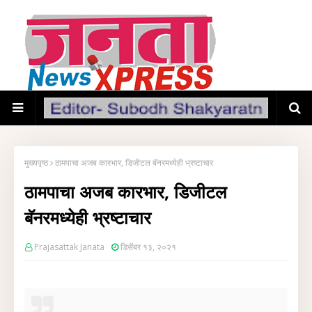
मुख्यपृष्ठ
ठामपाचा अजब कारभार, डिजीटल बॅनरमध्येही भ्रष्टाचार
ठामपाचा अजब कारभार, डिजीटल
बॅनरमध्येही भ्रष्टाचार
Prajasattak Janata
डिसेंबर १३, २०२१