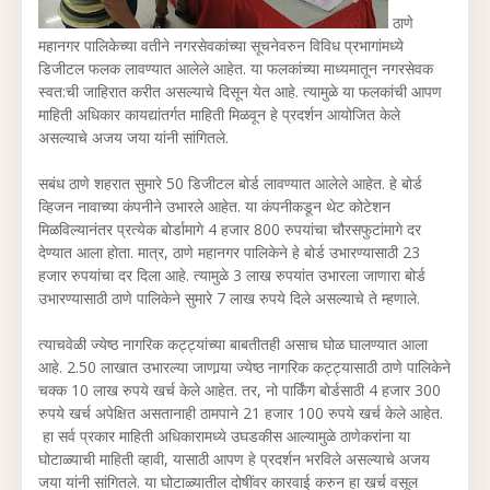
ठाणे
महानगर पालिकेच्या वतीने नगरसेवकांच्या सूचनेवरुन विविध प्रभागांमध्ये
डिजीटल फलक लावण्यात आलेले आहेत. या फलकांच्या माध्यमातून नगरसेवक
स्वत:ची जाहिरात करीत असल्याचे दिसून येत आहे. त्यामुळे या फलकांची आपण
माहिती अधिकार कायद्यांतर्गत माहिती मिळवून हे प्रदर्शन आयोजित केले
असल्याचे अजय जया यांनी सांगितले.
सबंध ठाणे शहरात सुमारे 50 डिजीटल बोर्ड लावण्यात आलेले आहेत. हे बोर्ड
व्हिजन नावाच्या कंपनीने उभारले आहेत. या कंपनीकडून थेट कोटेशन
मिळविल्यानंतर प्रत्येक बोर्डामागे 4 हजार 800 रुपयांचा चौरसफुटांमागे दर
देण्यात आला होता. मात्र, ठाणे महानगर पालिकेने हे बोर्ड उभारण्यासाठी 23
हजार रुपयांचा दर दिला आहे. त्यामुळे 3 लाख रुपयांत उभारला जाणारा बोर्ड
उभारण्यासाठी ठाणे पालिकेने सुमारे 7 लाख रुपये दिले असल्याचे ते म्हणाले.
त्याचवेळी ज्येष्ठ नागरिक कट्ट्यांच्या बाबतीतही असाच घोळ घालण्यात आला
आहे. 2.50 लाखात उभारल्या जाणार्‍या ज्येष्ठ नागरिक कट्ट्यासाठी ठाणे पालिकेने
चक्क 10 लाख रुपये खर्च केले आहेत. तर, नो पार्किंग बोर्डसाठी 4 हजार 300
रुपये खर्च अपेक्षित असतानाही ठामपाने 21 हजार 100 रुपये खर्च केले आहेत.
हा सर्व प्रकार माहिती अधिकारामध्ये उघडकीस आल्यामुळे ठाणेकरांना या
घोटाळ्याची माहिती व्हावी, यासाठी आपण हे प्रदर्शन भरविले असल्याचे अजय
जया यांनी सांगितले. या घोटाळ्यातील दोषींवर कारवाई करुन हा खर्च वसूल