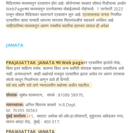
मिडियाच्या माध्यमातून प्रकाशन होत आहे. कोरोनाच्या काळात सोशल मिडीयाचा अर्थात
WebPageच्या माध्यमातून प्रत्येकाच्या मोबाईलमध्ये पोहोचलो. 1 जानेवारी 2023
पासून सोशल मिडियावर सातत्याने प्रकाशन सुरु आहे.
प्रजासत्ताक जनता
नियमित
प्रकाशित व्हावा यासाठी आपल्या सारख्या मित्रमंडळीचं सहकार्य अपेक्षित आहे.
जाहिरातीच्या माध्यमातून आपण नक्कीच मदतीचा हातभार लावाल ही अपेक्षा
JANATA
PRAJASATTAK JANATA च्या Web page
वर प्रकाशित झालेले लेख,
किंवा इतर साहित्य तसेच बातम्या किंवा अन्य बाबींशी संपादक सहमत असतीलच असे
नाही. अनावधानाने काही आक्षेपार्ह मजकूर प्रकाशित झाला असेल तर आपण तात्काळ
संपर्क साधून निदर्शनास आणून द्यावे ही विनंती.
सर्व वाद आणि दावे ठाणे न्यायालयीन कक्षेच्या अधीन राहतील.
संपादक
-
सुबोध शाक्यरत्न, संपर्क : 81086 58970,
व्यवस्थापक-
अनिल शिंवराम कासारे H.R.Dept.
M- 70395 30563
मुंबई कार्यालय -
11, सम्राट अशोक को-ऑप.हा.सोसायटी, मुकुंदराव आंबेडकर नगर,
सायन-बांद्रा रोड, मुंबई - 400 017.
PRAJASATTAK JANATA