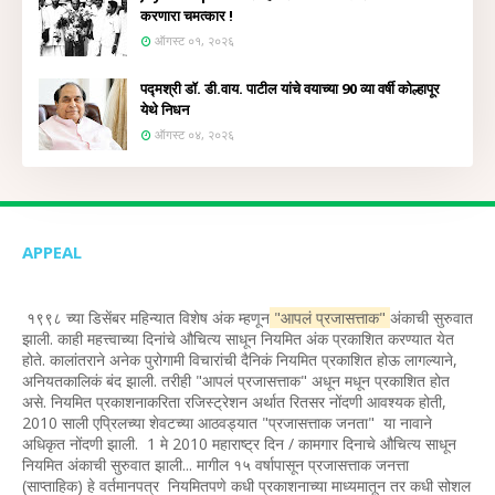
करणारा चमत्कार !
ऑगस्ट ०१, २०२६
पद्मश्री डॉ. डी.वाय. पाटील यांचे वयाच्या 90 व्या वर्षी कोल्हापूर
येथे निधन
ऑगस्ट ०४, २०२६
APPEAL
१९९८ च्या डिसेंबर महिन्यात विशेष अंक म्हणून
"आपलं प्रजासत्ताक"
अंकाची सुरुवात
झाली. काही महत्त्वाच्या दिनांचे औचित्य साधून नियमित अंक प्रकाशित करण्यात येत
होते. कालांतराने अनेक पुरोगामी विचारांची दैनिकं नियमित प्रकाशित होऊ लागल्याने,
अनियतकालिकं बंद झाली. तरीही "आपलं प्रजासत्ताक" अधून मधून प्रकाशित होत
असे. नियमित प्रकाशनाकरिता रजिस्ट्रेशन अर्थात रितसर नोंदणी आवश्यक होती,
2010 साली एप्रिलच्या शेवटच्या आठवड्यात "प्रजासत्ताक जनता" या नावाने
अधिकृत नोंदणी झाली. 1 मे 2010 महाराष्ट्र दिन / कामगार दिनाचे औचित्य साधून
नियमित अंकाची सुरुवात झाली... मागील १५ वर्षापासून प्रजासत्ताक जनत्ता
(साप्ताहिक) हे वर्तमानपत्र नियमितपणे कधी प्रकाशनाच्या माध्यमातून तर कधी सोशल