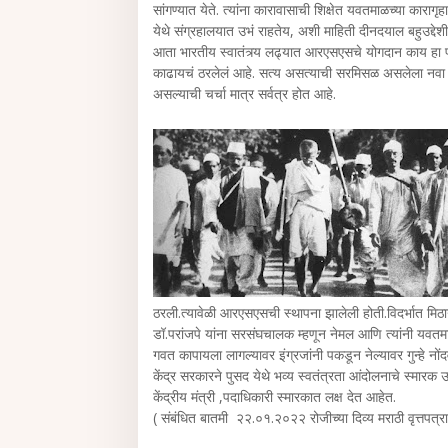
सांगण्यात येते. त्यांना कारावासाची शिक्षेत यवतमाळच्या कारागृ
येथे संग्रहालयात उभं राहतेय, अशी माहिती दीनदयाल बहुउद्देश
आता भारतीय स्वातंत्र्य लढ्यात आरएसएसचे योगदान काय 
काढायचं ठरलेलं आहे. सत्य असत्याची सरमिसळ असलेला नवा इ
असल्याची चर्चा मात्र सर्वत्र होत आहे.
ठरली.त्यावेळी आरएसएसची स्थापना झालेली होती.विदर्भात मिठाग
डॉ.परांजपे यांना सरसंघचालक म्हणून नेमल आणि त्यांनी यव
गवत कापायला लागल्यावर इंग्रजांनी पकडून नेल्यावर गुन्हे नोंदवून 
केंद्र सरकारने पुसद येथे भव्य स्वतंत्रता आंदोलनाचे स्मारक 
केंद्रीय मंत्री ,पदाधिकारी स्मारकात लक्ष देत आहेत.
( संबंधित बातमी २२.०१.२०२२ रोजीच्या दिव्य मराठी वृत्तपत