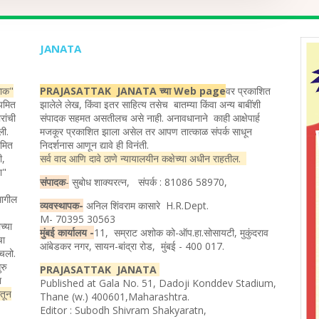
JANATA
ताक"
PRAJASATTAK JANATA च्या Web page
वर प्रकाशित
ियमित
झालेले लेख, किंवा इतर साहित्य तसेच बातम्या किंवा अन्य बाबींशी
रांची
संपादक सहमत असतीलच असे नाही. अनावधानाने काही आक्षेपार्ह
ली.
मजकूर प्रकाशित झाला असेल तर आपण तात्काळ संपर्क साधून
यमित
निदर्शनास आणून द्यावे ही विनंती.
ी,
सर्व वाद आणि दावे ठाणे न्यायालयीन कक्षेच्या अधीन राहतील.
ता"
संपादक
-
सुबोध शाक्यरत्न, संपर्क : 81086 58970,
मागील
व्यवस्थापक-
अनिल शिंवराम कासारे H.R.Dept.
M- 70395 30563
च्या
मुंबई कार्यालय -
11, सम्राट अशोक को-ऑप.हा.सोसायटी, मुकुंदराव
चा
आंबेडकर नगर, सायन-बांद्रा रोड, मुंबई - 400 017.
ोचलो.
रु
PRAJASATTAK JANATA
ा
Published at Gala No. 51, Dadoji Konddev Stadium,
ातून
Thane (w.) 400601,Maharashtra.
Editor : Subodh Shivram Shakyaratn,