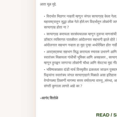
आता मूळ मुद्दे.
विदर्भात मिठागर नव्हती म्हणून जंगल सत्याग्रह केला गेला
महाराष्ट्रातून सुद्धा लोक गेले होते.मग विदर्भातून लोकांन
सत्याग्रह होता ना ?
सत्याग्रह करायला सरसंघचालक म्हणून दुसऱ्या माणसां
डॉक्टर व्यक्तिगत पातळीवर आंदोलनात सहभागी झाले होते
आंदोलनात सहभाग नव्हता हा मुद्दा पुन्हा अधोरेखित होत ना
आरएसएसचा सहभाग सिद्ध करायला स्मारक उभारणे आणि त्याचा
स्वातंत्र्य मिळायला गांधीची भूमिका आणि असहकार , सत्याग्
म्हणून हुरळून जाणाऱ्या लोकांनी चौथा आणि शेवटचा मुद्दा न
भविष्यकाळात दांडी मार्च विस्मृतीत ढकलला जाऊन पुसदच्य
पिढ्यांना स्वातंत्र्य जंगल सत्याग्रहाने मिळाले असा इति
वेगवेगळ्या ठिकाणी मागच्या सत्तर वर्षातल्या वास्तू ,संस्थ
संगती कुणाला लागते आहे का ?
-आनंद शितोळे
READ /
S