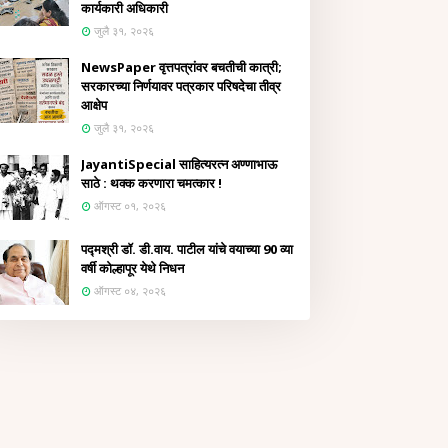
कार्यकारी अधिकारी
जुलै ३१, २०२६
NewsPaper वृत्तपत्रांवर बचतीची कात्री;
सरकारच्या निर्णयावर पत्रकार परिषदेचा तीव्र
आक्षेप
जुलै ३१, २०२६
JayantiSpecial साहित्यरत्न अण्णाभाऊ
साठे : थक्क करणारा चमत्कार !
ऑगस्ट ०१, २०२६
पद्मश्री डॉ. डी.वाय. पाटील यांचे वयाच्या 90 व्या
वर्षी कोल्हापूर येथे निधन
ऑगस्ट ०४, २०२६