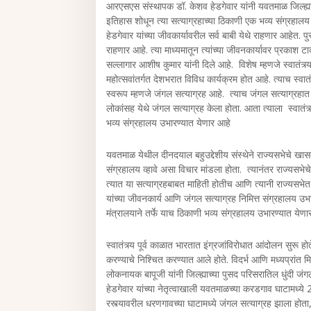
आरएसएस संस्थापक डॉ. केशव हेडगेवार यांनी यवतमाळ जिल्ह्यात
इतिहास शोधून त्या सत्याग्रहाच्या ठिकाणी एक भव्य संग्रहालय क
हेडगेवार यांच्या जीवकार्यावरील सर्व बाबी येथे राहणार आहेत.
राहणार आहे. त्या माध्यमातून त्यांच्या जीवनकार्यावर प्रक
सल्लागार आशीष कुमार यांनी दिले आहे. विशेष म्हणजे स्वातंत्
महोत्सवांतर्गत देशभरात विविध कार्यक्रम होत आहे. त्याच स्वातंत्
स्वरूप म्हणजे जंगल सत्याग्रह आहे. त्याच जंगल सत्याग्रहात
लोकांसह येथे जंगल सत्याग्रह केला होता. आता त्याला स्वातंत्र
भव्य संग्रहालय उभारण्यात येणार आहे
यवतमाळ येथील दीनदयाल बहुउद्देशीय संस्थेने राज्यसभेचे खा
संग्रहालय व्हावे असा विचार मांडला होता. त्यानंतर राज्यसभेच
त्यात या सत्याग्रहबाबत माहिती होतीच आणि त्यानी राज्यसभेत 
यांच्या जीवनकार्य आणि जंगल सत्याग्रह निमित्त संग्रहालय उभ
मंत्रालयाने तर्फे याच ठिकाणी भव्य संग्रहालय उभारण्यात येणार
स्वातंत्र्य पूर्व काळात भारतात इंग्रजांविरोधात आंदोलन सुरू ह
करण्याचे निश्चित करण्यात आले होते. विदर्भ आणि मध्यप्रांत म
लोकनायक बापूजी यांनी जिल्ह्याच्या पुसद परिसरातिल धुंदी जं
हेडगेवार यांच्या नेतृत्वाखाली यवतमाळच्या करडगाव घाटामध्
रस्त्यावरील धरणगावच्या घाटामध्ये जंगल सत्याग्रह झाला हो