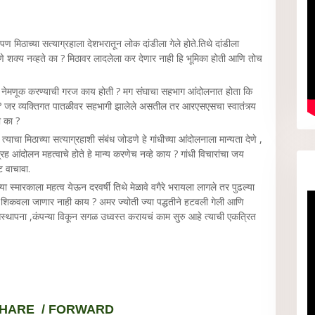
.पण मिठाच्या सत्याग्रहाला देशभरातून लोक दांडीला गेले होते.तिथे दांडीला
ी जाणे शक्य नव्हते का ? मिठावर लादलेला कर देणार नाही हि भूमिका होती आणि तोच
ची नेमणूक करण्याची गरज काय होती ? मग संघाचा सहभाग आंदोलनात होता कि
 ? जर व्यक्तिगत पातळीवर सहभागी झालेले असतील तर आरएसएसचा स्वातंत्र्य
ही का ?
 मिठाच्या सत्याग्रहाशी संबंध जोडणे हे गांधीच्या आंदोलनाला मान्यता देणे ,
रह आंदोलन महत्वाचे होते हे मान्य करणेच नव्हे काय ? गांधी विचारांचा जय
ीट वाचावा.
ा स्मारकाला महत्व येऊन दरवर्षी तिथे मेळावे वगैरे भरायला लागले तर पुढल्या
हास शिकवला जाणार नाही काय ? अमर ज्योती ज्या पद्धतीने हटवली गेली आणि
ा, आस्थापना ,कंपन्या विकून सगळ उध्वस्त करायचं काम सुरु आहे त्याची एकत्रित
HARE / FORWARD