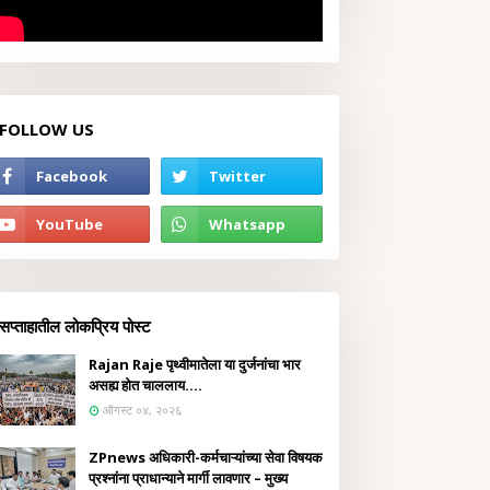
FOLLOW US
सप्ताहातील लोकप्रिय पोस्ट
Rajan Raje पृथ्वीमातेला या दुर्जनांचा भार
असह्य होत चाललाय....
ऑगस्ट ०४, २०२६
ZPnews अधिकारी-कर्मचाऱ्यांच्या सेवा विषयक
प्रश्नांना प्राधान्याने मार्गी लावणार – मुख्य