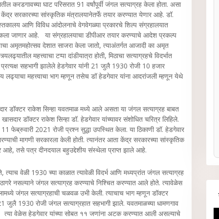
ील करडगावच्या घाट परिसरात 91 वर्षांपूर्वी जंगल सत्याग्रह केला होता. असा
ेंद्र सरकारच्या सांस्कृतिक मंत्रालयानेतर्फे तयार करण्यात येणार आहे. डॉ.
 पुस्तकालय आणि विविध आंदोलनाचे वेगवेगळ्या प्रकारचे शिल्प संग्रहालयात
ाश टाकला जाणार आहे. या संग्रहालयाचा डीपीआर तयार करण्याचे आदेश प्रकल्प
र्याचा अमृतमहोत्सव देशात साजरा केला जातो, त्याअंतर्गत आजादी का अमृत
र्यलढ्यातील महत्त्वाचा टप्पा दांडीयात्रा होती, मिठाचा सत्याग्रहचे विदर्भात
 प्रत्यक्ष सहभागी झालेले हेडगेवार यांनी 21 जुलै 1930 रोजी 10 हजार
्य लढ्याचा महत्त्वाचा भाग म्हणून तसेच डॉ हेडगेवार यांना आदरांजली म्हणून येथे
सदार डॉक्टर राकेश सिन्हा यवतमाळ मध्ये आले असता या जंगल सत्याग्रह बाबत
े खासदार डॉक्टर राकेश सिन्हा डॉ. हेडगेवार यांच्यावर संशोधित चरित्र लिहिले.
11 फेब्रुवारी 2021 रोजी प्रश्न सुद्धा उपस्थित केला. या ठिकाणी डॉ. हेडगेवार
ारण्याची मागणी सरकारला केली होती. त्यानंतर आता केंद्र सरकारच्या सांस्कृतिक
 आहे, तसे पत्र दीनदयाल बहुउद्देशीय संस्थेला प्राप्त झाले आहे.
ोते, त्याच वेळी 1930 च्या काळात त्यावेळी विदर्भ आणि मध्यप्रांत जंगल सत्याग्रह
िठागरे नसल्याने जंगल सत्याग्रह करण्याचे निश्चित करण्यात आले होते. त्यावेळेस
गलामध्ये जंगल सत्याग्रहाची चळवळ उभी केली. त्याचाच भाग म्हणून डॉक्टर
ये 21 जुलै 1930 रोजी जंगल सत्याग्रहात सहभागी झाले. यवतमाळच्या धामणगाव
ता, त्या वेळेस हेडगेवार यांच्या सोबत ११ जणांना अटक करण्यात आली असल्याचे