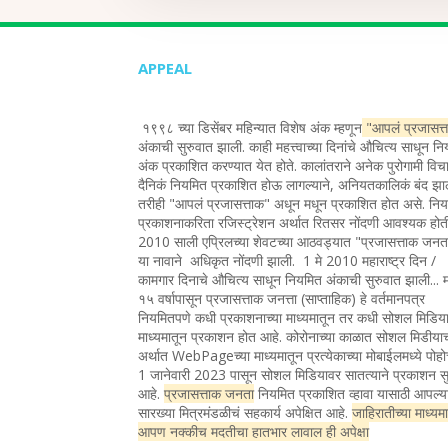
APPEAL
१९९८ च्या डिसेंबर महिन्यात विशेष अंक म्हणून
"आपलं प्रजासत्
अंकाची सुरुवात झाली. काही महत्त्वाच्या दिनांचे औचित्य साधून न
अंक प्रकाशित करण्यात येत होते. कालांतराने अनेक पुरोगामी विचा
दैनिकं नियमित प्रकाशित होऊ लागल्याने, अनियतकालिकं बंद झा
तरीही "आपलं प्रजासत्ताक" अधून मधून प्रकाशित होत असे. नि
प्रकाशनाकरिता रजिस्ट्रेशन अर्थात रितसर नोंदणी आवश्यक होत
2010 साली एप्रिलच्या शेवटच्या आठवड्यात "प्रजासत्ताक जन
या नावाने अधिकृत नोंदणी झाली. 1 मे 2010 महाराष्ट्र दिन /
कामगार दिनाचे औचित्य साधून नियमित अंकाची सुरुवात झाली... 
१५ वर्षापासून प्रजासत्ताक जनत्ता (साप्ताहिक) हे वर्तमानपत्र
नियमितपणे कधी प्रकाशनाच्या माध्यमातून तर कधी सोशल मिडिया
माध्यमातून प्रकाशन होत आहे. कोरोनाच्या काळात सोशल मिडीया
अर्थात WebPageच्या माध्यमातून प्रत्येकाच्या मोबाईलमध्ये पोह
1 जानेवारी 2023 पासून सोशल मिडियावर सातत्याने प्रकाशन सु
आहे.
प्रजासत्ताक जनता
नियमित प्रकाशित व्हावा यासाठी आपल्य
सारख्या मित्रमंडळीचं सहकार्य अपेक्षित आहे.
जाहिरातीच्या माध्यम
आपण नक्कीच मदतीचा हातभार लावाल ही अपेक्षा