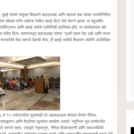
बई यांच्या संयुक्त विद्यमाने बहाउल्लाह आणि महात्मा बाब यांच्या जयंतीनिमित्त
ा भव्य सोहळा मरीन लाईन्स येथील बहाई सेंटर येथे संपन्न झाला. या बहुधर्मीय
ॲस्ट्रियन आणि बहाई धर्माचे प्रतिनिधी उपस्थित होते. या कार्यक्रमात सर्व
चा संदेश दिला. भाषणांमधून बहाउल्लाह यांच्या "पृथ्वी एकच देश आहे आणि मानव
ानवतेची सेवा म्हणजे देवाची सेवा, ही बहाई धर्माची शिकवण सर्वांनी अधोरेखित
६ ते ११ वयोगटातील मुलांसाठी दर आठवड्याला घेण्यात येणारे नैतिक-
, दयाळूपणा आणि मैत्रीच्या मूल्यांचा समावेश असतो. ज्युनियर यूथ एम्पॉवरमेंट
े जाणारे सत्र, ज्याद्वारे नेतृत्वगुण, नैतिक विचारसरणी आणि समाजसेवेची
ाढवणे, कुटुंबातील नातेसंबंध मजबूत करणे आणि आंतरधर्मीय संवादासाठी तरुण नेते