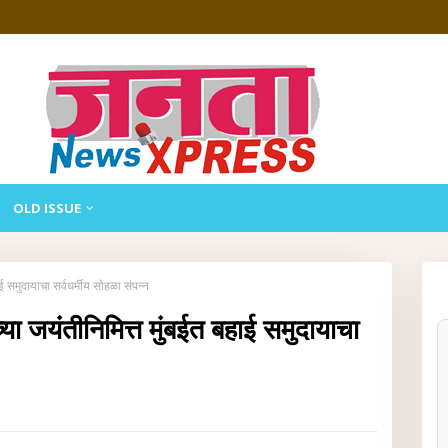
OLD ISSUE
ई समुदायाचा सर्वधर्मीय सोहळा संपन्न
्या जयंतीनिमित्त मुंबईत बहाई समुदायाचा