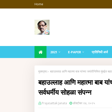
Home
2021
E-PAPER
प्रतिनिधी अर्ज
मुख्यपृष्ठ
बहाउल्लाह आणि महात्मा बाब यांच्या जयंतीनिमित्त मुंबईत बहा
बहाउल्लाह आणि महात्मा बाब यांच
सर्वधर्मीय सोहळा संपन्न
Prajasattak Janata
ऑक्टोबर २७, २०२५