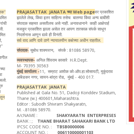
ताक"
PRAJASATTAK JANATA च्या Web page
वर प्रकाशित
ियमित
झालेले लेख, किंवा इतर साहित्य तसेच बातम्या किंवा अन्य बाबींशी
रांची
संपादक सहमत असतीलच असे नाही. अनावधानाने काही आक्षेपार्ह
ली.
मजकूर प्रकाशित झाला असेल तर आपण तात्काळ संपर्क साधून
यमित
निदर्शनास आणून द्यावे ही विनंती.
ी,
सर्व वाद आणि दावे ठाणे न्यायालयीन कक्षेच्या अधीन राहतील.
ता"
संपादक
-
सुबोध शाक्यरत्न, संपर्क : 81086 58970,
मागील
व्यवस्थापक-
अनिल शिंवराम कासारे H.R.Dept.
M- 70395 30563
च्या
मुंबई कार्यालय -
11, सम्राट अशोक को-ऑप.हा.सोसायटी, मुकुंदराव
चा
आंबेडकर नगर, सायन-बांद्रा रोड, मुंबई - 400 017.
ोचलो.
रु
PRAJASATTAK JANATA
ा
Published at Gala No. 51, Dadoji Konddev Stadium,
ातून
Thane (w.) 400601,Maharashtra.
Editor : Subodh Shivram Shakyaratn,
M. -.81086 58970.
A/cNAME :
SHAKYARATN ENTERPRESES
BANK : ;
THANE BHARAT SAHAKARI BANK LTD
IFCSC CODE NO. :
TBSB0000006
ACCOUNT NO. :
006110000001103