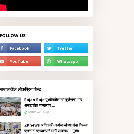
FOLLOW US
सप्ताहातील लोकप्रिय पोस्ट
Rajan Raje पृथ्वीमातेला या दुर्जनांचा भार
असह्य होत चाललाय....
ऑगस्ट ०४, २०२६
ZPnews अधिकारी-कर्मचाऱ्यांच्या सेवा विषयक
प्रश्नांना प्राधान्याने मार्गी लावणार – मुख्य