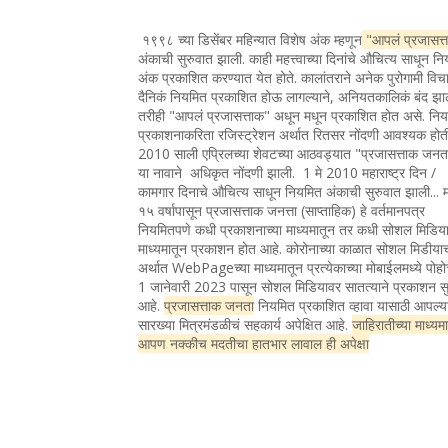
१९९८ च्या डिसेंबर महिन्यात विशेष अंक म्हणून
"आपलं प्रजासत्
अंकाची सुरुवात झाली. काही महत्त्वाच्या दिनांचे औचित्य साधून न
अंक प्रकाशित करण्यात येत होते. कालांतराने अनेक पुरोगामी विचा
दैनिकं नियमित प्रकाशित होऊ लागल्याने, अनियतकालिकं बंद झा
तरीही "आपलं प्रजासत्ताक" अधून मधून प्रकाशित होत असे. नि
प्रकाशनाकरिता रजिस्ट्रेशन अर्थात रितसर नोंदणी आवश्यक होत
2010 साली एप्रिलच्या शेवटच्या आठवड्यात "प्रजासत्ताक जन
या नावाने अधिकृत नोंदणी झाली. 1 मे 2010 महाराष्ट्र दिन /
कामगार दिनाचे औचित्य साधून नियमित अंकाची सुरुवात झाली... 
१५ वर्षापासून प्रजासत्ताक जनत्ता (साप्ताहिक) हे वर्तमानपत्र
नियमितपणे कधी प्रकाशनाच्या माध्यमातून तर कधी सोशल मिडिया
माध्यमातून प्रकाशन होत आहे. कोरोनाच्या काळात सोशल मिडीया
अर्थात WebPageच्या माध्यमातून प्रत्येकाच्या मोबाईलमध्ये पोह
1 जानेवारी 2023 पासून सोशल मिडियावर सातत्याने प्रकाशन सु
आहे.
प्रजासत्ताक जनता
नियमित प्रकाशित व्हावा यासाठी आपल्य
सारख्या मित्रमंडळीचं सहकार्य अपेक्षित आहे.
जाहिरातीच्या माध्यम
आपण नक्कीच मदतीचा हातभार लावाल ही अपेक्षा