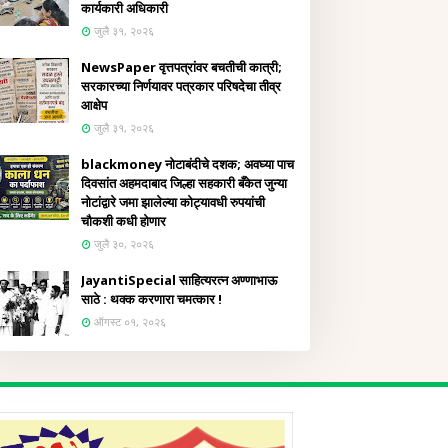
कार्यकारी अधिकारी
जुलै ३१, २०२६
NewsPaper वृत्तपत्रांवर बचतीची कात्री;
सरकारच्या निर्णयावर पत्रकार परिषदेचा तीव्र
आक्षेप
जुलै ३१, २०२६
blackmoney नोटाबंदीचे दशक; अवघ्या पाच
दिवसांत अहमदाबाद जिल्हा सहकारी बँकेत जुन्या
नोटांद्वारे जमा झालेल्या कोट्यावधी रुपयांची
चौकशी कधी होणार
जुलै ३०, २०२६
JayantiSpecial साहित्यरत्न अण्णाभाऊ
साठे : थक्क करणारा चमत्कार !
ऑगस्ट ०१, २०२६