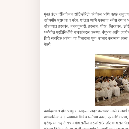
मुंबई इंटर रिलिजियस सॉलिडॅरिटी कौन्सिल आणि बहाई समुदाय, मुं
सर्वधर्मीय प्रार्थना व प्रेम, शांतता आणि ऐक्याचा संदेश देणार
सोहळ्यात इस्कॉन, ब्रह्मकुमारी, इस्लाम, शीख, ख्रिश्चन, झोरो
धर्मातील प्रतिनिधींनी मानवतेबद्दल करुणा, बंधुभाव आणि एकते
तिचे नागरिक आहेत" या विचाराचा पुनः उच्चार करण्यात आला. म
केली.
कार्यक्रमात दोन प्रमुख उपक्रम सादर करण्यात आले.बालवर्ग 
आध्यात्मिक वर्ग, ज्यामध्ये विविध धर्माच्या कथा, प्रामाणिकपणा
प्रोग्रामः १२ ते १५ वयोगटातील तरुणांसाठी छोट्या गटात घेतल
प्रेरणा दिली जाते. या दोन्ही उपक्रमांमुळे सामाजिक सलोखा व