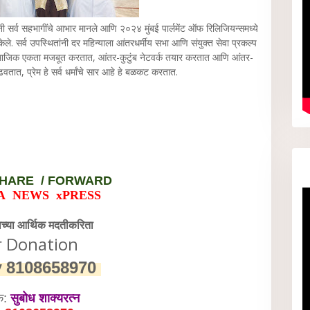
नी सर्व सहभागींचे आभार मानले आणि २०२४ मुंबई पार्लमेंट ऑफ रिलिजियन्समध्ये
 केले. सर्व उपस्थितांनी दर महिन्याला आंतरधर्मीय सभा आणि संयुक्त सेवा प्रकल्प
रम सामाजिक एकता मजबूत करतात, आंतर-कुटुंब नेटवर्क तयार करतात आणि आंतर-
ढवतात, प्रेम हे सर्व धर्मांचे सार आहे हे बळकट करतात.
HARE / FORWARD
A NEWS xPRESS
वेच्या आर्थिक मदतीकरिता
r Donation
y
8108658970
क:
सुबोध शाक्यरत्न