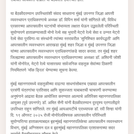
या बैठकीदरम्यान उपस्थितांशी संवाद साधताना मुंबई उपनगर जिल्हा आपत्ती
व्यवस्थापन प्राधिकरणाचे अध्यक्ष डॉ. विपिन शर्मा यांनी सांगितले की, विविध
प्रकारच्या आपत्कालीन घटनांची संभाव्यता लक्षात घेऊन उद्भवलेली परिस्थिती
सुयोग्यपणे हाताळण्यासाठी मोनो रेल्वे सह भुयारी मेट्रो रेल्वे सेवा व उन्नत मेट्रो
रेल्वे सेवा पुरविणा-या संस्थांनी त्यांच्या स्तरावरील 'सुनिश्चित कार्यपद्धती' आणि
आपत्कालीन व्यवस्थापन आराखडा मुंबई शहर जिल्हा व मुंबई उपनगर जिल्हा
यांच्या आपत्कालीन व्यवस्थापन प्राधिकरणांकडे सादर करावा. तर मुंबई शहर
जिल्ह्याच्या आपत्कालीन व्यवस्थापन प्राधिकरणाच्या अध्यक्षा डॉ. अश्विनी जोशी
यांनी मोनोरेल, मेट्रो रेल्वे यासारख्या सार्वजनिक वाहतूक सेवांच्या ठिकाणी
नियमितपणे 'मॉक ड्रिल' घेण्याच्या सूचना केल्या.
मुंबई महानगरामध्ये वाहतुकीच्या वाढत्या साधनांसोबतच एखाद्या आपत्कालीन
प्रसंगी यंत्रणांचा प्रतिसाद आणि सुसज्जता याबाबतची चाचपणी करण्याच्या
अनुषंगाने आढावा बैठक आयोजित करण्यात आल्याचे अतिरिक्त महानगरपालिका
आयुक्त (पूर्व उपनगरे) डॉ. अमित सैनी यांनी बैठकीदरम्यान दूरदृश्य प्रणालीद्वारे
उपस्थित राहून सांगितले. तर मुंबई आयआयटीचे प्राध्यापक डॉ. रवी सिन्हा यांनी
दि. १९ ऑगस्ट २०२५ रोजी मोनोरेलविषयक आपत्कालीन परिस्थिती
सुयोग्यरित्या हाताळल्याबद्दल बृहन्मुंबई महानगरपलिकेचा आपत्कालीन व्यवस्थापन
विभाग, मुंबई अग्निशमन दल व बृहन्मुंबई महानगरपलिका प्रशासनाच्या सदर
कार्याचे बैठकीदरम्यान कौतुक केले.