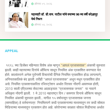
ऑगस्ट ०१, २०२६
पद्मश्री डॉ. डी.वाय. पाटील यांचे वयाच्या 90 व्या वर्षी कोल्हापूर
येथे निधन
ऑगस्ट ०४, २०२६
APPEAL
१९९८ च्या डिसेंबर महिन्यात विशेष अंक म्हणून
"आपलं प्रजासत्ताक"
अंकाची सुरुवात
झाली. काही महत्त्वाच्या दिनांचे औचित्य साधून नियमित अंक प्रकाशित करण्यात येत
होते. कालांतराने अनेक पुरोगामी विचारांची दैनिकं नियमित प्रकाशित होऊ लागल्याने,
अनियतकालिकं बंद झाली. तरीही "आपलं प्रजासत्ताक" अधून मधून प्रकाशित होत
असे. नियमित प्रकाशनाकरिता रजिस्ट्रेशन अर्थात रितसर नोंदणी आवश्यक होती,
2010 साली एप्रिलच्या शेवटच्या आठवड्यात "प्रजासत्ताक जनता" या नावाने
अधिकृत नोंदणी झाली. 1 मे 2010 महाराष्ट्र दिन / कामगार दिनाचे औचित्य साधून
नियमित अंकाची सुरुवात झाली... मागील १५ वर्षापासून प्रजासत्ताक जनत्ता
(साप्ताहिक) हे वर्तमानपत्र नियमितपणे कधी प्रकाशनाच्या माध्यमातून तर कधी सोशल
मिडियाच्या माध्यमातून प्रकाशन होत आहे. कोरोनाच्या काळात सोशल मिडीयाचा अर्थात