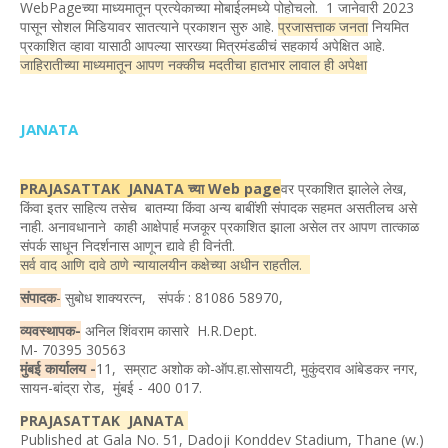
WebPageच्या माध्यमातून प्रत्येकाच्या मोबाईलमध्ये पोहोचलो. 1 जानेवारी 2023
पासून सोशल मिडियावर सातत्याने प्रकाशन सुरु आहे.
प्रजासत्ताक जनता
नियमित
प्रकाशित व्हावा यासाठी आपल्या सारख्या मित्रमंडळीचं सहकार्य अपेक्षित आहे.
जाहिरातीच्या माध्यमातून आपण नक्कीच मदतीचा हातभार लावाल ही अपेक्षा
JANATA
PRAJASATTAK JANATA च्या Web page
वर प्रकाशित झालेले लेख,
किंवा इतर साहित्य तसेच बातम्या किंवा अन्य बाबींशी संपादक सहमत असतीलच असे
नाही. अनावधानाने काही आक्षेपार्ह मजकूर प्रकाशित झाला असेल तर आपण तात्काळ
संपर्क साधून निदर्शनास आणून द्यावे ही विनंती.
सर्व वाद आणि दावे ठाणे न्यायालयीन कक्षेच्या अधीन राहतील.
संपादक
-
सुबोध शाक्यरत्न, संपर्क : 81086 58970,
व्यवस्थापक-
अनिल शिंवराम कासारे H.R.Dept.
M- 70395 30563
मुंबई कार्यालय -
11, सम्राट अशोक को-ऑप.हा.सोसायटी, मुकुंदराव आंबेडकर नगर,
सायन-बांद्रा रोड, मुंबई - 400 017.
PRAJASATTAK JANATA
Published at Gala No. 51, Dadoji Konddev Stadium, Thane (w.)