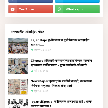
सप्ताहातील लोकप्रिय पोस्ट
Rajan Raje पृथ्वीमातेला या दुर्जनांचा भार असह्य होत
चाललाय....
ऑगस्ट ०४, २०२६
ZPnews अधिकारी-कर्मचाऱ्यांच्या सेवा विषयक प्रश्नांना
प्राधान्याने मार्गी लावणार – मुख्य कार्यकारी अधिकारी
जुलै ३१, २०२६
NewsPaper वृत्तपत्रांवर बचतीची कात्री; सरकारच्या
निर्णयावर पत्रकार परिषदेचा तीव्र आक्षेप
जुलै ३१, २०२६
JayantiSpecial साहित्यरत्न अण्णाभाऊ साठे : थक्क
करणारा चमत्कार !