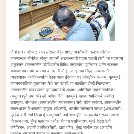
दिनांक १९ ऑगस्ट २०२५ रोजी चेंबूर येथील भक्तीपार्क नजीक तांत्रिक
कारणास्तव मोनोरेल थांबून प्रवासी अडकल्याची घटना घडली होती. या घटनेच्या
अनुषंगाने आपत्कालीन परिस्थितीत विविध यंत्रणांचा प्रतिसाद आणि सजगता
याबाबतच्या तयारीचा आढावा घेणारी दोन्ही जिल्ह्यांच्या जिल्हा आपत्कालीन
व्यवस्थापन प्राधिकरणांची बैठक आज (दिनांक २९ ऑक्टोबर २०२५) बृहन्मुंबई
महानगरपालिका मुख्यालय येथे पार पडली. या बैठकीला दोन्ही जिल्ह्यांच्या
आपत्कालीन व्यवस्थापन प्राधिकरणांचे अध्यक्ष, अतिरिक्त महानगरपालिका
आयुक्त (पूर्व उपनगरे) डॉ. अमित सैनी, बृहन्मुंबई महानगरपालिकेचे संबंधित
उपायुक्त, संचालक (आपत्कालीन व्यवस्थापन) श्री. महेश नार्वेकर, आपत्कालीन
व्यवस्थापन विभागाच्या प्रमुख अधिकारी, भारतीय तंत्रज्ञान संस्था (आयआयटी)
मुंबईचे श्री. रवी सिन्हा हे प्रामुख्याने उपस्थित होते. त्याचबरोबर राज्य आपत्ती
निवारण कक्ष, मुंबई महानगर प्रदेश विकास प्राधिकरण, मुंबई मेट्रो रेल्वे
कॉर्पोरेशन, अदाणी इलेक्ट्रिसिटी, टाटा पॉवर, मुंबई पोलीस दल इत्यादींचे
संबंधित अधिकारी देखील या बैठकीला उपस्थित होते.