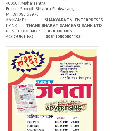
400601,Maharashtra.
Editor : Subodh Shivram Shakyaratn,
M. -.81086 58970.
A/cNAME :
SHAKYARATN ENTERPRESES
BANK : ;
THANE BHARAT SAHAKARI BANK LTD
IFCSC CODE NO. :
TBSB0000006
ACCOUNT NO. :
006110000001103