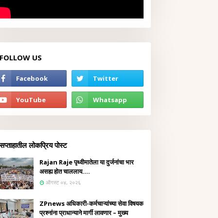
FOLLOW US
सप्ताहातील लोकप्रिय पोस्ट
Rajan Raje पृथ्वीमातेला या दुर्जनांचा भार
असह्य होत चाललाय....
ऑगस्ट ०४, २०२६
ZPnews अधिकारी-कर्मचाऱ्यांच्या सेवा विषयक
प्रश्नांना प्राधान्याने मार्गी लावणार – मुख्य