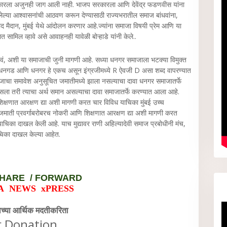
रकारला अजुनही जाग आली नाही. भाजप सरकारला आणि देवेंद्र फडणवीस यांना
िलेल्या आश्वासनांची आठवण करून देण्यासाठी राज्यभरातील समाज बांधवांना,
द मैदान, मुंबई येथे आंदोलन करणार आहे.ज्यांना समाजा विषयी प्रेम आणि या
ामिल व्हावे असे आवाहनही यावेळी बोऱ्हाडे यांनी केले..
ावं, अशी या समाजाची जुनी मागणी आहे. सध्या धनगर समाजाला भटक्या विमुक्त
ल धनगड आणि धनगर हे एकच असून इंग्रजीमध्ये R ऐवजी D असा शब्द वापरण्यात
जाचा समावेश अनुसूचित जमातीमध्ये झाला नसल्याचा दावा धनगर समाजातर्फे
ला तरी त्याचा अर्थ समान असल्याचा दावा समाजातर्फे करण्यात आला आहे.
क्षणात आरक्षण द्या अशी मागणी करत चार विविध याचिका मुंबई उच्च
ाती प्रवर्गाबरोबरच नोकरी आणि शिक्षणात आरक्षण द्या अशी मागणी करत
 याचिका दाखल केली आहे. याच मुद्यावर राणी अहिल्यादेवी समाज प्रबोधीनी मंच,
याचिका दाखल केल्या आहेत.
HARE / FORWARD
A NEWS xPRESS
वेच्या आर्थिक मदतीकरिता
r Donation