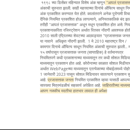
१९९८ च्या डिसेंबर महिन्यात विशेष अंक म्हणून
"आपलं प्रजासत्
अंकाची सुरुवात झाली. काही महत्त्वाच्या दिनांचे औचित्य साधून न
अंक प्रकाशित करण्यात येत होते. कालांतराने अनेक पुरोगामी विचा
दैनिकं नियमित प्रकाशित होऊ लागल्याने, अनियतकालिकं बंद झा
तरीही "आपलं प्रजासत्ताक" अधून मधून प्रकाशित होत असे. नि
प्रकाशनाकरिता रजिस्ट्रेशन अर्थात रितसर नोंदणी आवश्यक होत
2010 साली एप्रिलच्या शेवटच्या आठवड्यात "प्रजासत्ताक जन
या नावाने अधिकृत नोंदणी झाली. 1 मे 2010 महाराष्ट्र दिन /
कामगार दिनाचे औचित्य साधून नियमित अंकाची सुरुवात झाली... 
१५ वर्षापासून प्रजासत्ताक जनत्ता (साप्ताहिक) हे वर्तमानपत्र
नियमितपणे कधी प्रकाशनाच्या माध्यमातून तर कधी सोशल मिडिया
माध्यमातून प्रकाशन होत आहे. कोरोनाच्या काळात सोशल मिडीया
अर्थात WebPageच्या माध्यमातून प्रत्येकाच्या मोबाईलमध्ये पोह
1 जानेवारी 2023 पासून सोशल मिडियावर सातत्याने प्रकाशन सु
आहे.
प्रजासत्ताक जनता
नियमित प्रकाशित व्हावा यासाठी आपल्य
सारख्या मित्रमंडळीचं सहकार्य अपेक्षित आहे.
जाहिरातीच्या माध्यम
आपण नक्कीच मदतीचा हातभार लावाल ही अपेक्षा