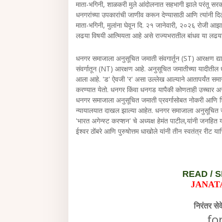
माता-भगिनी, शाळकरी मुले आंदोलनात सहभागी झाले परंतू स
धनगरांच्या उपकारांची जाणीव करून देण्यासाठी आणि त्यांनी द
माता-भगिनी, मुलांना घेवून दि. २१ जानेवारी, २०२६ रोजी आझा
लढया विषयी आत्मियता आहे असे राज्यभरातील बांधव या लढयात स
धनगर समाजाला अनुसूचित जमाती संवगार्तून (ST) आरक्षण द्य
संवर्गातून (NT) आरक्षण आहे. अनुसूचित जमातीच्या यादीती
आला आहे. 'ड' ऐवजी 'र' असा उल्लेख आल्याने आतापर्यंत समा
करण्यात येतो. धनगर किंवा धनगड यापैकी कोणताही उच्चार अस
धनगर समाजाला अनुसूचित जमाती प्रवर्गासोबत नोकरी आणि शि
न्यायालयात दाखल झाल्या आहेत. धनगर समाजाला अनुसूचित जम
'भारत अगेन्स्ट करप्शन' चे अध्यक्ष हेमंत पाटील,यांनी जनहित
ईश्वर ठोंबरे आणि पुरुषोत्तम धाखोले यांनी तीन स्वतंत्र रीट 
READ /
S
JANAT
निरंतर से
fo