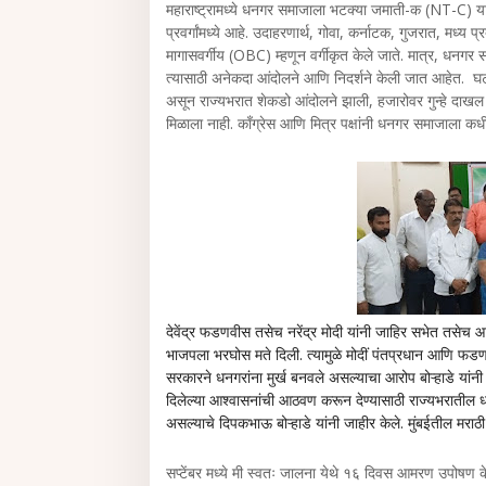
महाराष्ट्रामध्ये धनगर समाजाला भटक्या जमाती-क (NT-C) या 
प्रवर्गांमध्ये आहे. उदाहरणार्थ, गोवा, कर्नाटक, गुजरात, मध्य प
मागासवर्गीय (OBC) म्हणून वर्गीकृत केले जाते. मात्र, धनग
त्यासाठी अनेकदा आंदोलने आणि निदर्शने केली जात आहेत. घट
असून राज्यभरात शेकडो आंदोलने झाली, हजारोवर गुन्हे दाखल झा
मिळाला नाही. काँग्रेस आणि मित्र पक्षांनी धनगर समाजाला कध
देवेंद्र फडणवीस तसेच नरेंद्र मोदी यांनी जाहिर सभेत तसेच
भाजपला भरघोस मते दिली. त्यामुळे मोदीं पंतप्रधान आणि फडण
सरकारने धनगरांना मुर्ख बनवले असल्याचा आरोप बोऱ्हाडे या
दिलेल्या आश्वासनांची आठवण करून देण्यासाठी राज्यभरातील
असल्याचे दिपकभाऊ बोऱ्हाडे यांनी जाहीर केले. मुंबईतील मराठी 
सप्टेंबर मध्ये मी स्वतः जालना येथे १६ दिवस आमरण उपोषण 