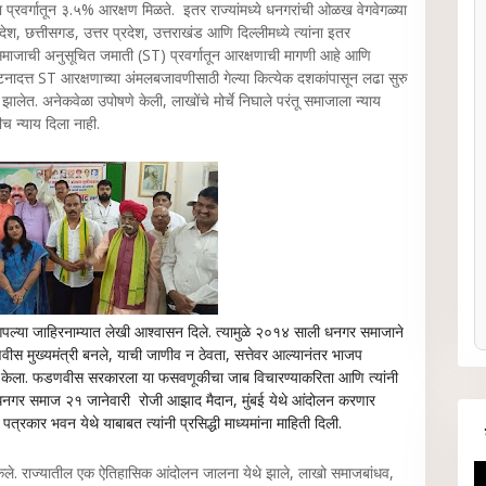
प्रवर्गातून ३.५% आरक्षण मिळते. इतर राज्यांमध्ये धनगरांची ओळख वेगवेगळ्या
्रदेश, छत्तीसगड, उत्तर प्रदेश, उत्तराखंड आणि दिल्लीमध्ये त्यांना इतर
र समाजाची अनुसूचित जमाती (ST) प्रवर्गातून आरक्षणाची मागणी आहे आणि
नादत्त ST आरक्षणाच्या अंमलबजावणीसाठी गेल्या कित्येक दशकांपासून लढा सुरु
लेत. अनेकवेळा उपोषणे केली, लाखोंचे मोर्चे निघाले परंतू समाजाला न्याय
ीच न्याय दिला नाही.
 आपल्या जाहिरनाम्यात लेखी आश्वासन दिले. त्यामुळे २०१४ साली धनगर समाजाने
वीस मुख्यमंत्री बनले, याची जाणीव न ठेवता, सत्तेवर आल्यानंतर भाजप
ंनी केला. फडणवीस सरकारला या फसवणूकीचा जाब विचारण्याकरिता आणि त्यांनी
 धनगर समाज २१ जानेवारी रोजी आझाद मैदान, मुंबई येथे आंदोलन करणार
पत्रकार भवन येथे याबाबत त्यांनी प्रसिद्धी माध्यमांना माहिती दिली.
केले. राज्यातील एक ऐतिहासिक आंदोलन जालना येथे झाले, लाखो समाजबांधव,