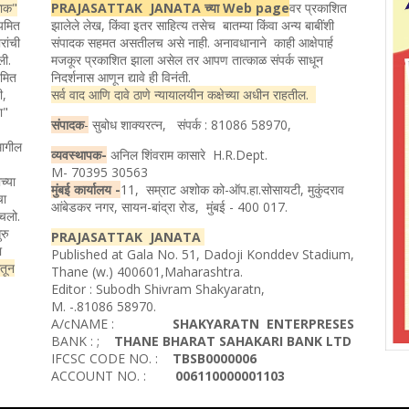
ताक"
PRAJASATTAK JANATA च्या Web page
वर प्रकाशित
ियमित
झालेले लेख, किंवा इतर साहित्य तसेच बातम्या किंवा अन्य बाबींशी
रांची
संपादक सहमत असतीलच असे नाही. अनावधानाने काही आक्षेपार्ह
ली.
मजकूर प्रकाशित झाला असेल तर आपण तात्काळ संपर्क साधून
यमित
निदर्शनास आणून द्यावे ही विनंती.
ी,
सर्व वाद आणि दावे ठाणे न्यायालयीन कक्षेच्या अधीन राहतील.
ता"
संपादक
-
सुबोध शाक्यरत्न, संपर्क : 81086 58970,
मागील
व्यवस्थापक-
अनिल शिंवराम कासारे H.R.Dept.
M- 70395 30563
च्या
मुंबई कार्यालय -
11, सम्राट अशोक को-ऑप.हा.सोसायटी, मुकुंदराव
चा
आंबेडकर नगर, सायन-बांद्रा रोड, मुंबई - 400 017.
ोचलो.
रु
PRAJASATTAK JANATA
ा
Published at Gala No. 51, Dadoji Konddev Stadium,
ातून
Thane (w.) 400601,Maharashtra.
Editor : Subodh Shivram Shakyaratn,
M. -.81086 58970.
A/cNAME :
SHAKYARATN ENTERPRESES
BANK : ;
THANE BHARAT SAHAKARI BANK LTD
IFCSC CODE NO. :
TBSB0000006
ACCOUNT NO. :
006110000001103