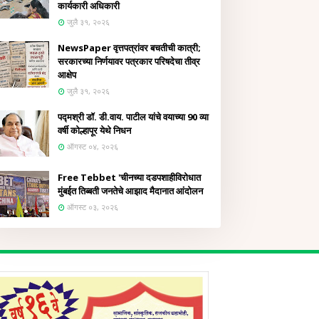
कार्यकारी अधिकारी
जुलै ३१, २०२६
NewsPaper वृत्तपत्रांवर बचतीची कात्री;
सरकारच्या निर्णयावर पत्रकार परिषदेचा तीव्र
आक्षेप
जुलै ३१, २०२६
पद्मश्री डॉ. डी.वाय. पाटील यांचे वयाच्या 90 व्या
वर्षी कोल्हापूर येथे निधन
ऑगस्ट ०४, २०२६
Free Tebbet 'चीनच्या दडपशाहीविरोधात
मुंबईत तिब्बती जनतेचे आझाद मैदानात आंदोलन
ऑगस्ट ०३, २०२६