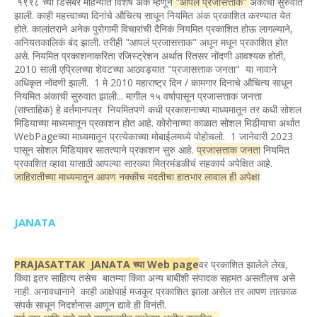
१९९८ च्या डिसेंबर महिन्यात विशेष अंक म्हणून
"आपलं प्रजासत्ताक"
अंकाची सुरुवात
झाली. काही महत्त्वाच्या दिनांचे औचित्य साधून नियमित अंक प्रकाशित करण्यात येत
होते. कालांतराने अनेक पुरोगामी विचारांची दैनिकं नियमित प्रकाशित होऊ लागल्याने,
अनियतकालिकं बंद झाली. तरीही "आपलं प्रजासत्ताक" अधून मधून प्रकाशित होत
असे. नियमित प्रकाशनाकरिता रजिस्ट्रेशन अर्थात रितसर नोंदणी आवश्यक होती,
2010 साली एप्रिलच्या शेवटच्या आठवड्यात "प्रजासत्ताक जनता" या नावाने
अधिकृत नोंदणी झाली. 1 मे 2010 महाराष्ट्र दिन / कामगार दिनाचे औचित्य साधून
नियमित अंकाची सुरुवात झाली... मागील १५ वर्षापासून प्रजासत्ताक जनत्ता
(साप्ताहिक) हे वर्तमानपत्र नियमितपणे कधी प्रकाशनाच्या माध्यमातून तर कधी सोशल
मिडियाच्या माध्यमातून प्रकाशन होत आहे. कोरोनाच्या काळात सोशल मिडीयाचा अर्थात
WebPageच्या माध्यमातून प्रत्येकाच्या मोबाईलमध्ये पोहोचलो. 1 जानेवारी 2023
पासून सोशल मिडियावर सातत्याने प्रकाशन सुरु आहे.
प्रजासत्ताक जनता
नियमित
प्रकाशित व्हावा यासाठी आपल्या सारख्या मित्रमंडळीचं सहकार्य अपेक्षित आहे.
जाहिरातीच्या माध्यमातून आपण नक्कीच मदतीचा हातभार लावाल ही अपेक्षा
JANATA
PRAJASATTAK JANATA च्या Web page
वर प्रकाशित झालेले लेख,
किंवा इतर साहित्य तसेच बातम्या किंवा अन्य बाबींशी संपादक सहमत असतीलच असे
नाही. अनावधानाने काही आक्षेपार्ह मजकूर प्रकाशित झाला असेल तर आपण तात्काळ
संपर्क साधून निदर्शनास आणून द्यावे ही विनंती.