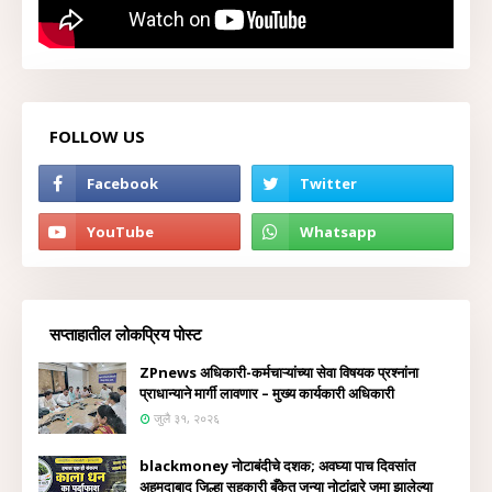
FOLLOW US
सप्ताहातील लोकप्रिय पोस्ट
ZPnews अधिकारी-कर्मचाऱ्यांच्या सेवा विषयक प्रश्नांना
प्राधान्याने मार्गी लावणार – मुख्य कार्यकारी अधिकारी
जुलै ३१, २०२६
blackmoney नोटाबंदीचे दशक; अवघ्या पाच दिवसांत
अहमदाबाद जिल्हा सहकारी बँकेत जुन्या नोटांद्वारे जमा झालेल्या