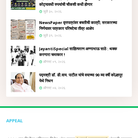
कोट्यावधी रुपयांची चौकशी कधी होणार
जुलै ३०, २०२६
NewsPaper वृत्तपत्रांवर बचतीची कात्री; सरकारच्या
निर्णयावर पत्रकार परिषदेचा तीव्र आक्षेप
जुलै ३१, २०२६
JayantiSpecial साहित्यरत्न अण्णाभाऊ साठे : थक्क
करणारा चमत्कार !
ऑगस्ट ०१, २०२६
पद्मश्री डॉ. डी.वाय. पाटील यांचे वयाच्या 90 व्या वर्षी कोल्हापूर
येथे निधन
ऑगस्ट ०४, २०२६
APPEAL