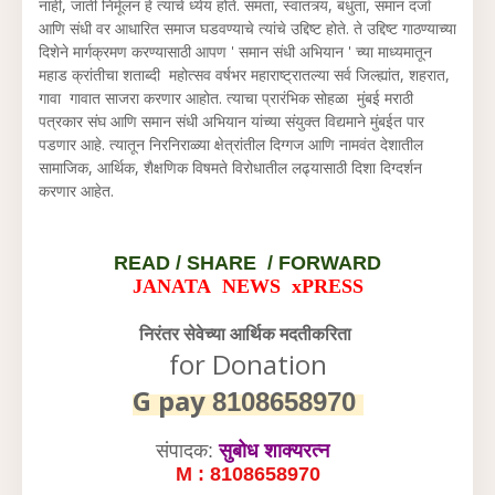
नाही, जाती निर्मूलन हे त्यांचे ध्येय होते. समता, स्वातंत्र्य, बंधुता, समान दर्जा
आणि संधी वर आधारित समाज घडवण्याचे त्यांचे उद्दिष्ट होते. ते उद्दिष्ट गाठण्याच्या
दिशेने मार्गक्रमण करण्यासाठी आपण ' समान संधी अभियान ' च्या माध्यमातून
महाड क्रांतीचा शताब्दी महोत्सव वर्षभर महाराष्ट्रातल्या सर्व जिल्ह्यांत, शहरात,
गावा गावात साजरा करणार आहोत. त्याचा प्रारंभिक सोहळा मुंबई मराठी
पत्रकार संघ आणि समान संधी अभियान यांच्या संयुक्त विद्यमाने मुंबईत पार
पडणार आहे. त्यातून निरनिराळ्या क्षेत्रांतील दिग्गज आणि नामवंत देशातील
सामाजिक, आर्थिक, शैक्षणिक विषमते विरोधातील लढ्यासाठी दिशा दिग्दर्शन
करणार आहेत.
READ /
SHARE / FORWARD
JANATA NEWS xPRESS
निरंतर सेवेच्या आर्थिक मदतीकरिता
for Donation
G pay
8108658970
संपादक:
सुबोध शाक्यरत्न
M : 8108658970