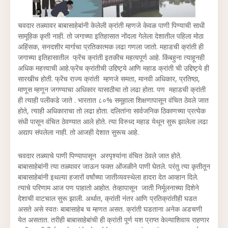
चवदार तळ्यावर बाबासाहेबांनी केलेली क्रांती म्हणजे केवळ पाणी पिण्याची साधी
सामूहिक कृती नाही. तो जगाच्या इतिहासात नोंदला गेलेला देशातील पहिला मोठा
अहिंसक, सनदशीर मार्गाचा प्रतिकात्मक लढा गणला जातो. महाडची क्रांती ही
जगाच्या इतिहासातील फ्रेंच क्रांती इतकीच महत्वपूर्ण आहे. किंबहुना त्याहूनही
अधिक महत्त्वाची आहे.फ्रेंच क्रांतीची उद्दिष्ट्ये आणि महाड क्रांती ची उद्दिष्ट्ये ही
सारखीच होती. फ्रेंच राज्य क्रांती म्हणजे समता, मानवी अधिकार, प्रतिष्ठा,
माणूस म्हणून जगण्याचा अधिकार यासाठीचा तो लढा होता. पण महाडची क्रांती
ही त्याही पलीकडे जाते . भारतात ८०% समूहाला शिक्षणापासून वंचित ठेवले जात
होते, त्याही अधिकाराचा तो लढा होता. दलितांना सार्वजनिक ठिकाणच्या प्रत्येक
संधी पासून वंचित ठेवण्यात आले होते. त्या विरुध्द महाड येथून सुरू झालेला लढा
अद्याप संपलेला नाही. तो आजही देशात सुरूच आहे.
चवदार तळ्याचे पाणी पिण्यापासून अस्पृश्यांना वंचित ठेवले जात होते.
बाबासाहेबांनी त्या तळ्यावर जाऊन फक्त ओंजळीने पाणी घेतले. परंतु त्या कृतीतून
बाबासाहेबांनी इथल्या हजारों वर्षांच्या जातीव्यवस्थेला हादरा देत आव्हान दिले.
त्याचे परिणाम आज पण पाहातो आहोत. तेव्हापासून जाती निर्मूलनाच्या दिशेने
देशाची वाटचाल सुरू झाली. अर्थात, क्रांती नंतर आणि प्रतिक्रांतीही घडत
असते असे स्वतः बाबासाहेब च म्हणत असत. क्रांती घडताना अनेक अडचणी
येत असतात. तरीही बाबासाहेबांची ही क्रांती पूर्ण यश प्राप्त केल्याशिवाय राहणार