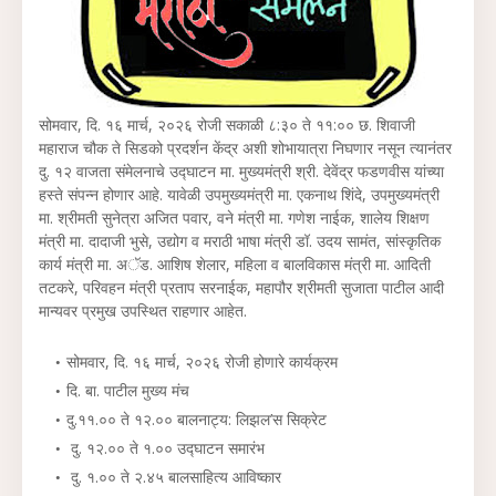
सोमवार, दि. १६ मार्च, २०२६ रोजी सकाळी ८:३० ते ११:०० छ. शिवाजी
महाराज चौक ते सिडको प्रदर्शन केंद्र अशी शोभायात्रा निघणार नसून त्यानंतर
दु. १२ वाजता संमेलनाचे उद्घाटन मा. मुख्यमंत्री श्री. देवेंद्र फडणवीस यांच्या
हस्ते संपन्न होणार आहे. यावेळी उपमुख्यमंत्री मा. एकनाथ शिंदे, उपमुख्यमंत्री
मा. श्रीमती सुनेत्रा अजित पवार, वने मंत्री मा. गणेश नाईक, शालेय शिक्षण
मंत्री मा. दादाजी भुसे, उद्योग व मराठी भाषा मंत्री डॉ. उदय सामंत, सांस्कृतिक
कार्य मंत्री मा. अॅड. आशिष शेलार, महिला व बालविकास मंत्री मा. आदिती
तटकरे, परिवहन मंत्री प्रताप सरनाईक, महापौर श्रीमती सुजाता पाटील आदी
मान्यवर प्रमुख उपस्थित राहणार आहेत.
सोमवार, दि. १६ मार्च, २०२६ रोजी होणारे कार्यक्रम
दि. बा. पाटील मुख्य मंच
दु.११.०० ते १२.०० बालनाट्य: लिझल’स सिक्रेट
दु. १२.०० ते १.०० उद्घाटन समारंभ
दु. १.०० ते २.४५ बालसाहित्य आविष्कार