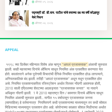
ऑगस्ट ०१, २०२६
पद्मश्री डॉ. डी.वाय. पाटील यांचे वयाच्या 90 व्या वर्षी कोल्हापूर
येथे निधन
ऑगस्ट ०४, २०२६
APPEAL
१९९८ च्या डिसेंबर महिन्यात विशेष अंक म्हणून
"आपलं प्रजासत्ताक"
अंकाची सुरुवात
झाली. काही महत्त्वाच्या दिनांचे औचित्य साधून नियमित अंक प्रकाशित करण्यात येत
होते. कालांतराने अनेक पुरोगामी विचारांची दैनिकं नियमित प्रकाशित होऊ लागल्याने,
अनियतकालिकं बंद झाली. तरीही "आपलं प्रजासत्ताक" अधून मधून प्रकाशित होत
असे. नियमित प्रकाशनाकरिता रजिस्ट्रेशन अर्थात रितसर नोंदणी आवश्यक होती,
2010 साली एप्रिलच्या शेवटच्या आठवड्यात "प्रजासत्ताक जनता" या नावाने
अधिकृत नोंदणी झाली. 1 मे 2010 महाराष्ट्र दिन / कामगार दिनाचे औचित्य साधून
नियमित अंकाची सुरुवात झाली... मागील १५ वर्षापासून प्रजासत्ताक जनत्ता
(साप्ताहिक) हे वर्तमानपत्र नियमितपणे कधी प्रकाशनाच्या माध्यमातून तर कधी सोशल
मिडियाच्या माध्यमातून प्रकाशन होत आहे. कोरोनाच्या काळात सोशल मिडीयाचा अर्थात
WebPageच्या माध्यमातून प्रत्येकाच्या मोबाईलमध्ये पोहोचलो. 1 जानेवारी 2023