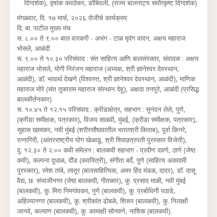
दिग्दर्शक), वृषांक कवठेकर, डोंबिवली, (राज्य बालनाट्य सर्वोत्कृष्ट दिग्दर्शक)
मंगळवार, दि. १७ मार्च, २०२६ रोजीचे कार्यक्रम:
दि. बा. पाटील मुख्य मंच
स. ८.०० ते ९.०० बाल वारकरी - अभंग - टाळ मृदंग वादन, अक्षय महाराज
भोसले, आळंदी
स. ९.०० ते १०.३० परिसंवाद : संत साहित्य आणि बालसंस्कार, संवादक : अक्षय
महाराज भोसले, योगी निरंजन महाराज (अध्यक्ष, श्री ज्ञानेश्वर देवस्थान,
आळंदी), डॉ. भावार्थ देखणे (विश्वस्त, श्री ज्ञानेश्वर देवस्थान, आळंदी), माणिक
महाराज मोरे (संत तुकाराम महाराज संस्थान देहू), अक्षदा तनपुरे, आळंदी (प्रसिद्ध
बालकीर्तनकार)
स. १०.४५ ते १२.१५ परिसंवाद : क्रीडाक्षेत्र, सहभाग : सुनंदन लेले, पुणे,
(क्रीडा समीक्षक, पत्रकार), विजय साळवी, मुंबई, (क्रीडा समीक्षक, पत्रकार),
सुहास खामकर, नवी मुंबई (शरीरसौष्ठवातील भारतश्री किताब), पूर्वा किनरे,
रत्नागिरी, (आंतरराष्ट्रीय योग खेळाडू, श्री शिवछत्रपती पुरस्कार विजेती),
दु. १२.३० ते २.०० कवी संमेलन : बालकवी सहभाग - प्रवीण दवणे, ठाणे (जेष्ठ
कवी), कल्पना दुधाळ, दौंड (कवयित्री), संगीता बर्वे, पुणे (साहित्य अकादमी
पुरस्कार), रमेश तांबे, लातूर (बालसाहित्यिक, अमर हिंद मंडळ, दादर), डॉ. दासू
वैद्य, छ. संभाजीनगर (जेष्ठ बालकवी, गीतकार), कु. प्रसाद माळी, नवी मुंबई
(बालकवी), कु. मिरा निमगांवकर, पुणे (बालकवी), कु. प्रबोधिनी पठाडे,
अहिल्यानगर (बालकवी), कु. श्रीकांत ढोबळे, शिरूर (बालकवी), कु. निलाक्षी
जानवे, कल्याण (बालकवी), कु. कामाक्षी सोनवणे, नाशिक (बालकवी).