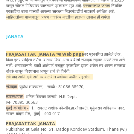
पासून सोशल मिडियावर सातत्याने प्रकाशन सुरु आहे.
प्रजासत्ताक जनता
नियमित
प्रकाशित व्हावा यासाठी आपल्या सारख्या मित्रमंडळीचं सहकार्य अपेक्षित आहे.
जाहिरातीच्या माध्यमातून आपण नक्कीच मदतीचा हातभार लावाल ही अपेक्षा
JANATA
PRAJASATTAK JANATA च्या Web page
वर प्रकाशित झालेले लेख,
किंवा इतर साहित्य तसेच बातम्या किंवा अन्य बाबींशी संपादक सहमत असतीलच असे
नाही. अनावधानाने काही आक्षेपार्ह मजकूर प्रकाशित झाला असेल तर आपण तात्काळ
संपर्क साधून निदर्शनास आणून द्यावे ही विनंती.
सर्व वाद आणि दावे ठाणे न्यायालयीन कक्षेच्या अधीन राहतील.
संपादक
-
सुबोध शाक्यरत्न, संपर्क : 81086 58970,
व्यवस्थापक-
अनिल शिंवराम कासारे H.R.Dept.
M- 70395 30563
मुंबई कार्यालय -
11, सम्राट अशोक को-ऑप.हा.सोसायटी, मुकुंदराव आंबेडकर नगर,
सायन-बांद्रा रोड, मुंबई - 400 017.
PRAJASATTAK JANATA
Published at Gala No. 51, Dadoji Konddev Stadium, Thane (w.)