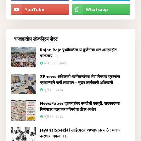
सप्ताहातील लोकप्रिय पोस्ट
Rajan Raje पृथ्वीमातेला या दुर्जनांचा भार असह्य होत
चाललाय....
ऑगस्ट ०४, २०२६
ZPnews अधिकारी-कर्मचाऱ्यांच्या सेवा विषयक प्रश्नांना
प्राधान्याने मार्गी लावणार – मुख्य कार्यकारी अधिकारी
जुलै ३१, २०२६
NewsPaper वृत्तपत्रांवर बचतीची कात्री; सरकारच्या
निर्णयावर पत्रकार परिषदेचा तीव्र आक्षेप
जुलै ३१, २०२६
JayantiSpecial साहित्यरत्न अण्णाभाऊ साठे : थक्क
करणारा चमत्कार !