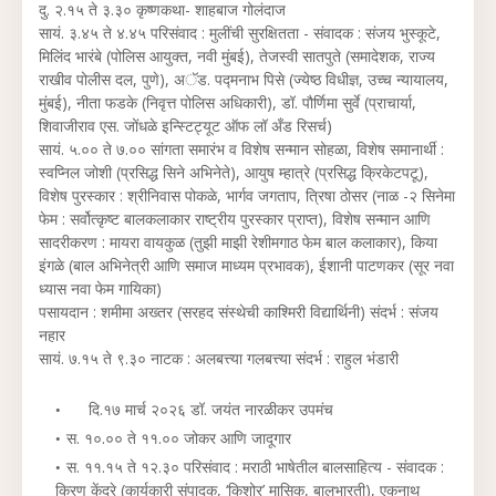
दु. २.१५ ते ३.३० कृष्णकथा- शाहबाज गोलंदाज
सायं. ३.४५ ते ४.४५ परिसंवाद : मुलींची सुरक्षितता - संवादक : संजय भुस्कूटे,
मिलिंद भारंबे (पोलिस आयुक्त, नवी मुंबई), तेजस्वी सातपुते (समादेशक, राज्य
राखीव पोलीस दल, पुणे), अॅड. पद्मनाभ पिसे (ज्येष्ठ विधीज्ञ, उच्च न्यायालय,
मुंबई), नीता फडके (निवृत्त पोलिस अधिकारी), डॉ. पौर्णिमा सुर्वे (प्राचार्या,
शिवाजीराव एस. जोंधळे इन्स्टिट्यूट ऑफ लॉ अँड रिसर्च)
सायं. ५.०० ते ७.०० सांगता समारंभ व विशेष सन्मान सोहळा, विशेष समानार्थी :
स्वप्निल जोशी (प्रसिद्ध सिने अभिनेते), आयुष म्हात्रे (प्रसिद्ध क्रिकेटपटू),
विशेष पुरस्कार : श्रीनिवास पोकळे, भार्गव जगताप, त्रिषा ठोसर (नाळ -२ सिनेमा
फेम : सर्वोत्कृष्ट बालकलाकार राष्ट्रीय पुरस्कार प्राप्त), विशेष सन्मान आणि
सादरीकरण : मायरा वायकुळ (तुझी माझी रेशीमगाठ फेम बाल कलाकार), किया
इंगळे (बाल अभिनेत्री आणि समाज माध्यम प्रभावक), ईशानी पाटणकर (सूर नवा
ध्यास नवा फेम गायिका)
पसायदान : शमीमा अख्तर (सरहद संस्थेची काश्मिरी विद्यार्थिनी) संदर्भ : संजय
नहार
सायं. ७.१५ ते ९.३० नाटक : अलबत्त्या गलबत्त्या संदर्भ : राहुल भंडारी
दि.१७ मार्च २०२६ डॉ. जयंत नारळीकर उपमंच
स. १०.०० ते ११.०० जोकर आणि जादूगार
स. ११.१५ ते १२.३० परिसंवाद : मराठी भाषेतील बालसाहित्य - संवादक :
किरण केंद्रे (कार्यकारी संपादक, ‘किशोर’ मासिक, बालभारती), एकनाथ