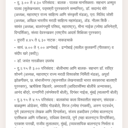
दु. ३.०० ते ४.३० परिसंवाद : बालक - पालक मानसिकता- सहभाग अच्युत
पालव (सुलेखनकार, पद्मश्री पुरस्काराने सन्मानित), डॉ. सदानंद मोरे
(अध्यक्ष, महाराष्ट्र राज्य साहित्य आणि संस्कृती मंडळ), प्रा. मिलिंद जोशी
(अध्यक्ष, अखिल भारतीय मराठी साहित्य महामंडळ), ॲड. नीलम शिर्के -
सामंत (अध्यक्ष, बालरंगभूमी परिषद, महाराष्ट्र), मीना नाईक (ज्येष्ठ अभिनेत्री,
दिग्दर्शिका), संध्या देवरुखकर (राष्ट्रीय आदर्श शिक्षिका पुरस्कार)
दुपारी ४.४५ ते ६.३० नाटक : माकडचाळे
सायं. ७.०० ते ९.०० अग्गोबाई - ढग्गोबाई (सलील कुलकर्णी (गीतकार) व
संदीप खरे (कवी))
डॉ. जयंत नारळीकर उपमंच
दु.२.१५ ते ३.०० परिसंवाद : बोलीभाषा आणि बालक- सहभाग डॉ. रवींद्र
शोभणे (अध्यक्ष, महाराष्ट्र राज्य मराठी विश्वकोश निर्मिती मंडळ), अपूर्वा
झोळगीकर, छ. संभाजीनगर (सृजनशील लेखनासाठी भारत सरकारचा बालश्री
पुरस्कार), ऋषीकेश खिलारे, अमरावती (आदिवासींच्या बोलींचे अभ्यासक),
आनंद बोंद्रे, रत्नागिरी (संगमेश्वरी बोली), दिगंबर नाईक, मुंबई (मालवणी बोली)
दु.३.१५ ते ४.१५ परिसंवाद : बालकांचा कला विश्वातील सहभाग, संवादक -
बाळकृष्ण ओडेकर, गोविंद गोडबोले, मिरज (ज्येष्ठ रंगकर्मी), अरुण पटवर्धन,
पुणे (बालनाट्य लेखक आणि दिग्दर्शक), संजय हळदीकर (ज्येष्ठ बालनाट्य
प्रशिक्षक आणि परीक्षक), राधिका देशपांडे, पुणे (महा बालनाट्य दिग्दर्शिका),
प्रकाश पारखी, राजीव तुलालवार, मुंबई, (व्यावसायिक बालनाट्य निर्माता व