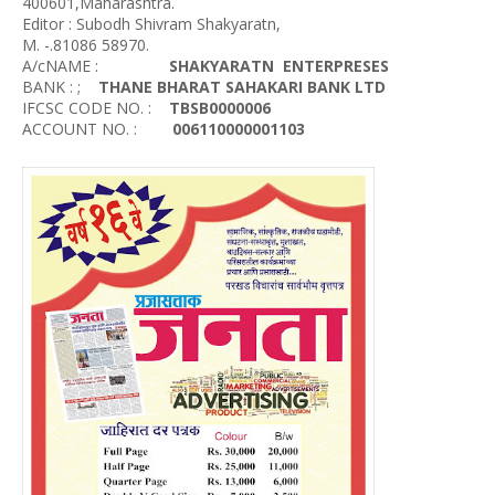
400601,Maharashtra.
Editor : Subodh Shivram Shakyaratn,
M. -.81086 58970.
A/cNAME :
SHAKYARATN ENTERPRESES
BANK : ;
THANE BHARAT SAHAKARI BANK LTD
IFCSC CODE NO. :
TBSB0000006
ACCOUNT NO. :
006110000001103