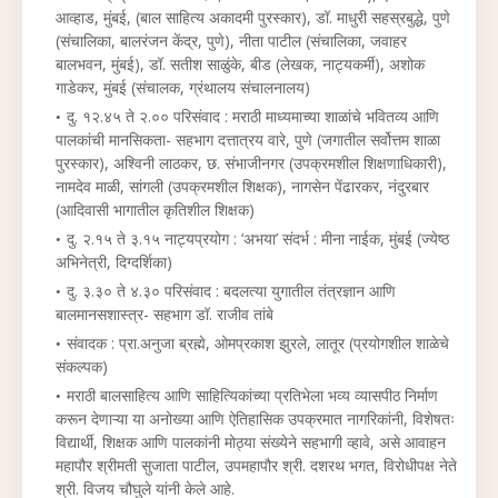
आव्हाड, मुंबई, (बाल साहित्य अकादमी पुरस्कार), डॉ. माधुरी सहस्रबुद्धे, पुणे
(संचालिका, बालरंजन केंद्र, पुणे), नीता पाटील (संचालिका, जवाहर
बालभवन, मुंबई), डॉ. सतीश साळुंके, बीड (लेखक, नाट्यकर्मी), अशोक
गाडेकर, मुंबई (संचालक, ग्रंथालय संचालनालय)
दु. १२.४५ ते २.०० परिसंवाद : मराठी माध्यमाच्या शाळांचे भवितव्य आणि
पालकांची मानसिकता- सहभाग दत्तात्रय वारे, पुणे (जगातील सर्वोत्तम शाळा
पुरस्कार), अश्विनी लाठकर, छ. संभाजीनगर (उपक्रमशील शिक्षणाधिकारी),
नामदेव माळी, सांगली (उपक्रमशील शिक्षक), नागसेन पेंढारकर, नंदुरबार
(आदिवासी भागातील कृतिशील शिक्षक)
दु. २.१५ ते ३.१५ नाट्यप्रयोग : ‘अभया’ संदर्भ : मीना नाईक, मुंबई (ज्येष्ठ
अभिनेत्री, दिग्दर्शिका)
दु. ३.३० ते ४.३० परिसंवाद : बदलत्या युगातील तंत्रज्ञान आणि
बालमानसशास्त्र- सहभाग डॉ. राजीव तांबे
संवादक : प्रा.अनुजा ब्रह्मे, ओमप्रकाश झुरले, लातूर (प्रयोगशील शाळेचे
संकल्पक)
मराठी बालसाहित्य आणि साहित्यिकांच्या प्रतिभेला भव्य व्यासपीठ निर्माण
करून देणाऱ्या या अनोख्या आणि ऐतिहासिक उपक्रमात नागरिकांनी, विशेषतः
विद्यार्थी, शिक्षक आणि पालकांनी मोठ्या संख्येने सहभागी व्हावे, असे आवाहन
महापौर श्रीमती सुजाता पाटील, उपमहापौर श्री. दशरथ भगत, विरोधीपक्ष नेते
श्री. विजय चौघुले यांनी केले आहे.