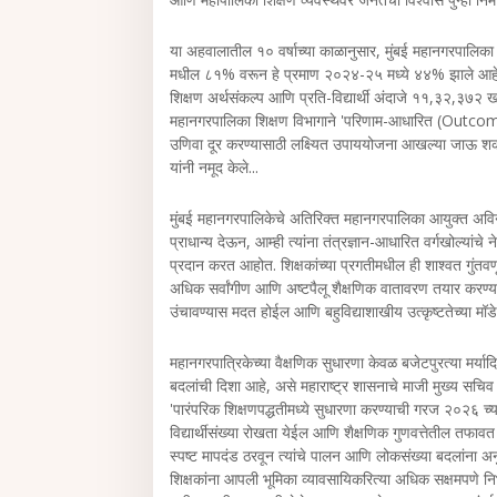
या अहवालातील १० वर्षाच्या काळानुसार, मुंबई महानगरपालिका शाळ
मधील ८१% वरून हे प्रमाण २०२४-२५ मध्ये ४४% झाले आहे.
शिक्षण अर्थसंकल्प आणि प्रति-विद्यार्थी अंदाजे ११,३२,३७२ 
महानगरपालिका शिक्षण विभागाने 'परिणाम-आधारित (Outcome-
उणिवा दूर करण्यासाठी लक्ष्यित उपाययोजना आखल्या जाऊ 
यांनी नमूद केले...
मुंबई महानगरपालिकेचे अतिरिक्त महानगरपालिका आयुक्त अविना
प्राधान्य देऊन, आम्ही त्यांना तंत्रज्ञान-आधारित वर्गखोल्य
प्रदान करत आहोत. शिक्षकांच्या प्रगतीमधील ही शाश्वत गुं
अधिक सर्वांगीण आणि अष्टपैलू शैक्षणिक वातावरण तयार करण्य
उंचावण्यास मदत होईल आणि बहुविद्याशाखीय उत्कृष्टतेच्या 
महानगरपात्रिकेच्या वैक्षणिक सुधारणा केवळ बजेटपुरत्या मर्या
बदलांची दिशा आहे, असे महाराष्ट्र शासनाचे माजी मुख्य सचिव आ
'पारंपरिक शिक्षणपद्धतीमध्ये सुधारणा करण्याची गरज २०२६ 
विद्यार्थीसंख्या रोखता येईल आणि शैक्षणिक गुणवत्तेतील तफाव
स्पष्ट मापदंड ठरवून त्यांचे पालन आणि लोकसंख्या बदलांना अनु
शिक्षकांना आपली भूमिका व्यावसायिकरित्या अधिक सक्षमपणे न