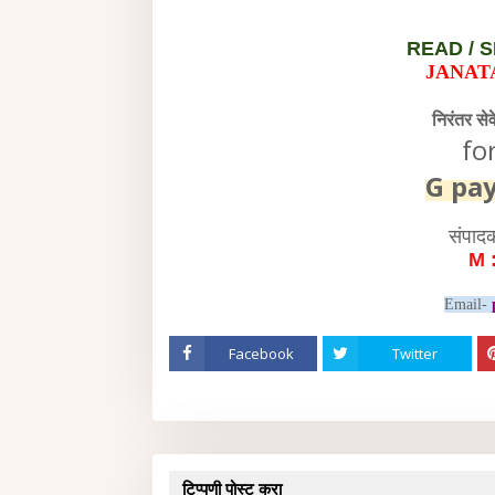
READ /
S
JANAT
निरंतर से
fo
G pa
संपाद
M 
Email-
Facebook
Twitter
टिप्पणी पोस्ट करा