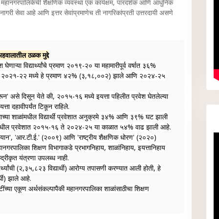
महानगरपालिकेची शैक्षणिक व्यवस्था एक कार्यक्षम, पारदर्शक आणि आधुनिक
नागरी सेवा आहे आणि इत्तर सेवांप्रमाणेच ती नागरिकांप्रती उत्तरदायी असणे
हवालातील ठळक मुद्दे
 घेणाऱ्या विद्यार्थ्यांचे प्रमाण २०१९-२० या महामारीपूर्व वर्षात ३६%
ोऊन २०२१-२२ मध्ये हे प्रमाण ४२% (३,१८,००२) झाले आणि २०२४-२५
णावरून' असे दिसून येते की, २०१५-१६ मध्ये इयत्ता पहिलीत प्रवेश घेतलेल्या
यत्ता दहावीपर्यंत टिकून राहिले.
माच्या शाळांमधील विद्यार्थी प्रवेशात अनुक्रमे ३४% आणि ३९% घट झाली
शाळांमधील प्रवेशात २०१५-१६ ते २०२४-२५ या काळात ५४% वाढ झाली आहे.
अभियान', 'आर.टी.ई.' (२००९) आणि 'राष्ट्रीय शैक्षणिक धोरण' (२०२०)
महानगरपालिका शिक्षण विभागाकडे प्रभागनिहाय, शाळांनिहाय, इयत्तानिहाय
ंद्रीकृत यंत्रणा उपलब्ध नाही.
यार्थ्यांची (२,३५,८२३ विद्यार्थी) आरोग्य तपासणी करण्यात आली होती, हे
ी) झाले आहे.
ंच्या एकूण अर्थसंकल्पापैकी महानगरपालिका शाळांसाठीचा शिक्षण