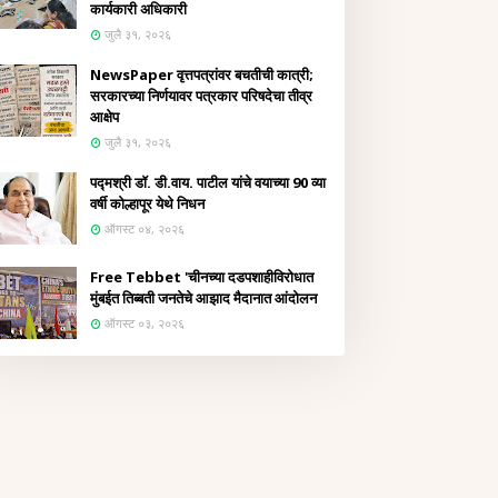
कार्यकारी अधिकारी
जुलै ३१, २०२६
NewsPaper वृत्तपत्रांवर बचतीची कात्री;
सरकारच्या निर्णयावर पत्रकार परिषदेचा तीव्र
आक्षेप
जुलै ३१, २०२६
पद्मश्री डॉ. डी.वाय. पाटील यांचे वयाच्या 90 व्या
वर्षी कोल्हापूर येथे निधन
ऑगस्ट ०४, २०२६
Free Tebbet 'चीनच्या दडपशाहीविरोधात
मुंबईत तिब्बती जनतेचे आझाद मैदानात आंदोलन
ऑगस्ट ०३, २०२६