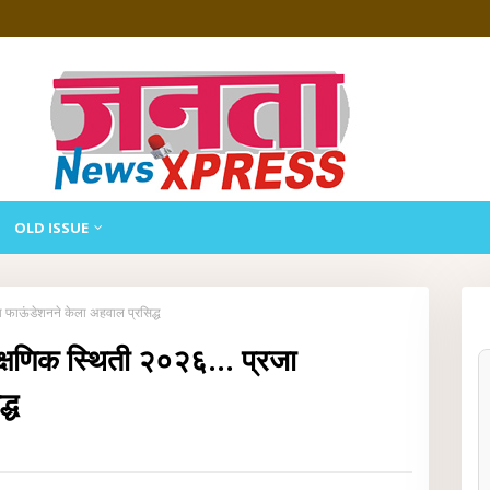
OLD ISSUE
जा फाऊंडेशनने केला अहवाल प्रसिद्ध
क्षणिक स्थिती २०२६... प्रजा
्ध