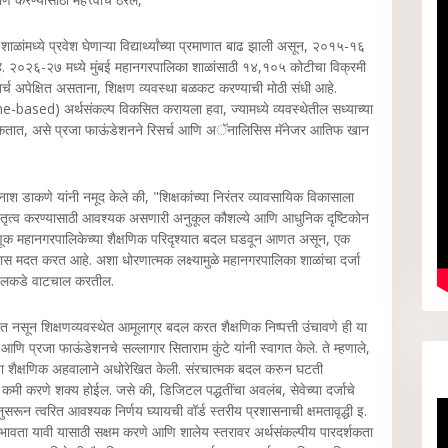
ांमध्ये प्रवेश घेणाऱ्या विद्यार्थ्यांच्या प्रमाणात बाढ झाली असून, २०१५-१६
 २०२६-२७ मध्ये मुंबई महानगरपालिका शाळांसाठी १४,१०५ कोटीचा विक्रमी
खर्च अपेक्षित असताना, शिक्षण व्यवस्था बळकट करण्याची मोठी संधी आहे.
based) अर्थसंकल्प विकसित करायला हवा, ज्यामध्ये व्यवस्थेतील सध्याच्या
शकतात, असे प्रजा फाऊंडेशनने रिसर्च आणि अॅनालिसिस मॅनेजर आतिफ खान
श डाकणे यांनी नमूद केले की, "शिक्षकांच्या निरंतर व्यावसायिक विकासाला
ांचे नेतृत्व करण्यासाठी आवश्यक असणारी अनुकूल कौशल्ये आणि आधुनिक दृष्टिकोन
तवणूक महानगरपालिकेच्या शैक्षणिक परिदृश्यात बदल घडवून आणत असून, एक
ास मदत करत आहे. अशा धोरणात्मक लक्ष्यामुळे महानगरपालिका शाळांचा दर्जा
मॉडेलकडे वाटचाल करतील.
दित नसून शिक्षणव्यवस्थेत आमूलाग्र बदल करत शैक्षणिक निष्पत्ती उंचावणे ही या
णि प्रजा फाऊंडेशनचे सल्लागार सिताराम कुंटे यांनी स्वागत केले. ते म्हणाले,
च्या शैक्षणिक अहवालाने अधोरेखित केली. संरचात्मक बदल करुन घटती
त कमी करणे शक्य होईल. जसे की, डिजिटल पद्धतींचा अवलंब, सेवेच्या दर्जाचे
सरून त्वरित आवश्यक निर्णय घ्यायची वॉर्ड स्तरीय प्रशासनाची क्षमतावृद्धी इ.
िभावता यावी यासाठी सक्षम करणे आणि शालेय स्तरावर अर्थसंकल्पीय पारदर्शकता