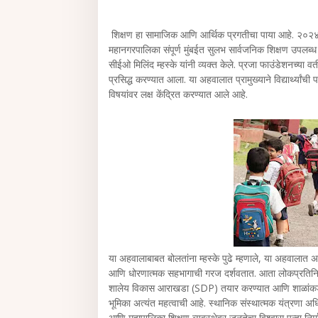
शिक्षण हा सामाजिक आणि आर्थिक प्रगतीचा पाया आहे. २०२४-२५ 
महानगरपालिका संपूर्ण मुंबईत सुलभ सार्वजनिक शिक्षण उपलब्
सीईओ मिलिंद म्हस्के यांनी व्यक्त केले. प्रजा फाउंडेशनच्य
प्रसिद्ध करण्यात आला. या अहवालात प्रामुख्याने विद्यार्थ्यांच
विषयांवर लक्ष केंद्रित करण्यात आले आहे.
या अहवालाबाबत बोलतांना म्हस्के पुढे म्हणाले, या अहवालात
आणि धोरणात्मक सहभागाची गरज दर्शवतात. आता लोकप्रतिनिध
शालेय विकास आराखडा (SDP) तयार करण्यात आणि शाळांकडे प
भूमिका अत्यंत महत्वाची आहे. स्थानिक संस्थात्मक यंत्रण
आणि महापालिका शिक्षण व्यवस्थेवर जनतेचा विश्वास पुन्हा निर्म