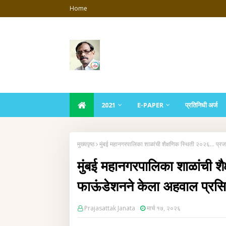
Home
2021
E-PAPER
प्रतिनिधी अर्ज
मुख्यपृष्ठ
मुंबई महानगरपालिका शाळांची शैक्षणिक स्थिती २०२६... प्र
मुंबई महानगरपालिका शाळांची शै
फाऊंडेशनने केला अहवाल प्रसिद
Prajasattak Janata
मार्च १७, २०२६