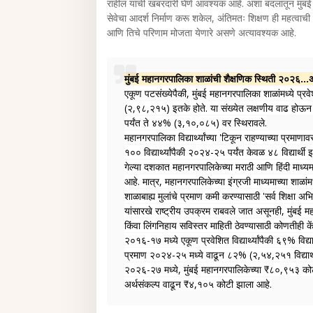
राहील याची खबरदारी घेणे आवश्यक आहे. अशा बदलातून मुंबई 
सेवेचा आदर्श निर्माण करू शकेल, अंतिमतः शिक्षण ही महत्वाची 
आणि तिचे परिणाम मोजता येणारे असणे अत्यावश्यक आहे.
मुंबई महानगरपालिका शाळांची शैक्षणिक स्थिती २०२६...अ
एकूण पटसंख्येपैकी, मुंबई महानगरपालिका शाळांमध्ये प्रवेश
(२,९८,२१५) इतके होते. या संख्येत लक्षणीय वाढ ह
पर्यंत ते ४४% (३,१०,०८५) वर स्थिरावले.
महानगरपालिका विद्यार्थ्यांच्या 'टिकून राहण्याच्या प्रमा
१०० विद्यार्थ्यांपैकी २०२४-२५ पर्यंत केवळ ४८ विद्यार्थी इ
गेल्या दशकात महानगरपालिकेच्या मराठी आणि हिंदी माध्य
आहे. मात्र, महानगरपालिकेच्या इंग्रजी माध्यमाच्या 
शाळाबाह्य मुलांचे प्रमाण कमी करण्यासाठी 'सर्व शिक्षा 
यांसारखे राष्ट्रीय उपक्रम राबवले जात असूनही, मुंबई 
किंवा लिंगनिहाय सविस्तर माहिती ठेवण्यासाठी कोणतीही के
२०१६-१७ मध्ये एकूण प्रवेशित विद्यार्थ्यांपैकी ६९% विद्
प्रमाण २०२४-२५ मध्ये वाढून ८२% (२,५४,२५१ विद्यार्थ
२०२६-२७ मध्ये, मुंबई महानगरपालिकेच्या ₹८०,९५३ कोटी
अर्थसंकल्प वाढून ₹४,१०५ कोटी झाला आहे.