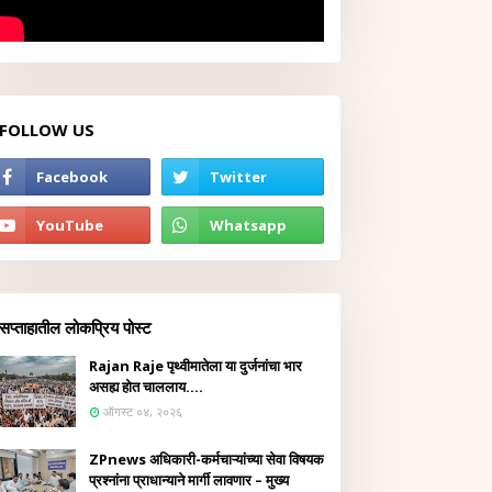
FOLLOW US
सप्ताहातील लोकप्रिय पोस्ट
Rajan Raje पृथ्वीमातेला या दुर्जनांचा भार
असह्य होत चाललाय....
ऑगस्ट ०४, २०२६
ZPnews अधिकारी-कर्मचाऱ्यांच्या सेवा विषयक
प्रश्नांना प्राधान्याने मार्गी लावणार – मुख्य