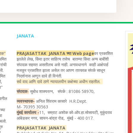
JANATA
ताक"
PRAJASATTAK JANATA च्या Web page
वर प्रकाशित
ियमित
झालेले लेख, किंवा इतर साहित्य तसेच बातम्या किंवा अन्य बाबींशी
रांची
संपादक सहमत असतीलच असे नाही. अनावधानाने काही आक्षेपार्ह
ली.
मजकूर प्रकाशित झाला असेल तर आपण तात्काळ संपर्क साधून
यमित
निदर्शनास आणून द्यावे ही विनंती.
ी,
सर्व वाद आणि दावे ठाणे न्यायालयीन कक्षेच्या अधीन राहतील.
ता"
संपादक
-
सुबोध शाक्यरत्न, संपर्क : 81086 58970,
मागील
व्यवस्थापक-
अनिल शिंवराम कासारे H.R.Dept.
M- 70395 30563
च्या
मुंबई कार्यालय -
11, सम्राट अशोक को-ऑप.हा.सोसायटी, मुकुंदराव
चा
आंबेडकर नगर, सायन-बांद्रा रोड, मुंबई - 400 017.
ोचलो.
रु
PRAJASATTAK JANATA
ा