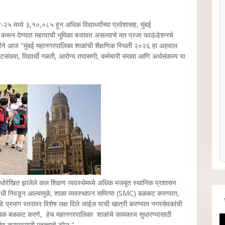
मध्ये ३,१०,०८५ हून अधिक विद्यार्थ्यांच्या प्रवेशासह, मुंबई
ध करून देण्यात महत्वाची भूमिका बजावत असल्याचे मत प्रजा फाऊंडेशनचे
ा वतीने आज "मुंबई महानगरपालिका शाळांची शैक्षणिक स्थिती २०२६ हा अहवाल
ी पटसंख्या, विद्यार्थी गळती, आरोग्य तपासणी, कर्मचारी संख्या आणि अर्थसंकल्प या
 अधोरेखित झालेले कल शिक्षण व्यवस्थेमध्ये अधिक मजबूत स्थानिक प्रशासन
ी निवडून आल्यामुळे, शाळा व्यवस्थापन समित्या (SMC) बळकट करण्यात,
्रभाग स्तरावर विशेष लक्ष दिले जाईल याची खात्री करण्यात नगरसेवकांची
ा अधिक बळकट करणे, हेच महानगरपालिका शाळांचे कामकाज सुधारण्यासाठी
ाण करण्यासाठी महत्त्वाचे ठरेल,"