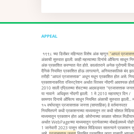
APPEAL
१९९८ च्या डिसेंबर महिन्यात विशेष अंक म्हणून
"आपलं प्रजासत्
अंकाची सुरुवात झाली. काही महत्त्वाच्या दिनांचे औचित्य साधून न
अंक प्रकाशित करण्यात येत होते. कालांतराने अनेक पुरोगामी विचा
दैनिकं नियमित प्रकाशित होऊ लागल्याने, अनियतकालिकं बंद झा
तरीही "आपलं प्रजासत्ताक" अधून मधून प्रकाशित होत असे. नि
प्रकाशनाकरिता रजिस्ट्रेशन अर्थात रितसर नोंदणी आवश्यक होत
2010 साली एप्रिलच्या शेवटच्या आठवड्यात "प्रजासत्ताक जन
या नावाने अधिकृत नोंदणी झाली. 1 मे 2010 महाराष्ट्र दिन /
कामगार दिनाचे औचित्य साधून नियमित अंकाची सुरुवात झाली... 
१५ वर्षापासून प्रजासत्ताक जनत्ता (साप्ताहिक) हे वर्तमानपत्र
नियमितपणे कधी प्रकाशनाच्या माध्यमातून तर कधी सोशल मिडिया
माध्यमातून प्रकाशन होत आहे. कोरोनाच्या काळात सोशल मिडीया
अर्थात WebPageच्या माध्यमातून प्रत्येकाच्या मोबाईलमध्ये पोह
1 जानेवारी 2023 पासून सोशल मिडियावर सातत्याने प्रकाशन सु
आहे.
प्रजासत्ताक जनता
नियमित प्रकाशित व्हावा यासाठी आपल्य