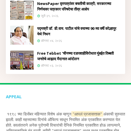
NewsPaper वृत्तपत्रांवर बचतीची कात्री; सरकारच्या
निर्णयावर पत्रकार परिषदेचा तीव्र आक्षेप
जुलै ३१, २०२६
पद्मश्री डॉ. डी.वाय. पाटील यांचे वयाच्या 90 व्या वर्षी कोल्हापूर
येथे निधन
ऑगस्ट ०४, २०२६
Free Tebbet 'चीनच्या दडपशाहीविरोधात मुंबईत तिब्बती
जनतेचे आझाद मैदानात आंदोलन
ऑगस्ट ०३, २०२६
APPEAL
१९९८ च्या डिसेंबर महिन्यात विशेष अंक म्हणून
"आपलं प्रजासत्ताक"
अंकाची सुरुवात
झाली. काही महत्त्वाच्या दिनांचे औचित्य साधून नियमित अंक प्रकाशित करण्यात येत
होते. कालांतराने अनेक पुरोगामी विचारांची दैनिकं नियमित प्रकाशित होऊ लागल्याने,
अनियतकालिकं बंद झाली. तरीही "आपलं प्रजासत्ताक" अधून मधून प्रकाशित होत