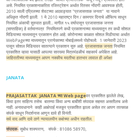
असे. नियमित प्रकाशनाकरिता रजिस्ट्रेशन अर्थात रितसर नोंदणी आवश्यक होती,
2010 साली एप्रिलच्या शेवटच्या आठवड्यात "प्रजासत्ताक जनता" या नावाने
अधिकृत नोंदणी झाली. 1 मे 2010 महाराष्ट्र दिन / कामगार दिनाचे औचित्य साधून
नियमित अंकाची सुरुवात झाली... मागील १५ वर्षापासून प्रजासत्ताक जनत्ता
(साप्ताहिक) हे वर्तमानपत्र नियमितपणे कधी प्रकाशनाच्या माध्यमातून तर कधी सोशल
मिडियाच्या माध्यमातून प्रकाशन होत आहे. कोरोनाच्या काळात सोशल मिडीयाचा अर्थात
WebPageच्या माध्यमातून प्रत्येकाच्या मोबाईलमध्ये पोहोचलो. 1 जानेवारी 2023
पासून सोशल मिडियावर सातत्याने प्रकाशन सुरु आहे.
प्रजासत्ताक जनता
नियमित
प्रकाशित व्हावा यासाठी आपल्या सारख्या मित्रमंडळीचं सहकार्य अपेक्षित आहे.
जाहिरातीच्या माध्यमातून आपण नक्कीच मदतीचा हातभार लावाल ही अपेक्षा
JANATA
PRAJASATTAK JANATA च्या Web page
वर प्रकाशित झालेले लेख,
किंवा इतर साहित्य तसेच बातम्या किंवा अन्य बाबींशी संपादक सहमत असतीलच असे
नाही. अनावधानाने काही आक्षेपार्ह मजकूर प्रकाशित झाला असेल तर आपण तात्काळ
संपर्क साधून निदर्शनास आणून द्यावे ही विनंती.
सर्व वाद आणि दावे ठाणे न्यायालयीन कक्षेच्या अधीन राहतील.
संपादक
-
सुबोध शाक्यरत्न, संपर्क : 81086 58970,