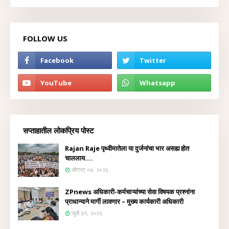
FOLLOW US
सप्ताहातील लोकप्रिय पोस्ट
Rajan Raje पृथ्वीमातेला या दुर्जनांचा भार असह्य होत
चाललाय....
ऑगस्ट ०४, २०२६
ZPnews अधिकारी-कर्मचाऱ्यांच्या सेवा विषयक प्रश्नांना
प्राधान्याने मार्गी लावणार – मुख्य कार्यकारी अधिकारी
जुलै ३१, २०२६