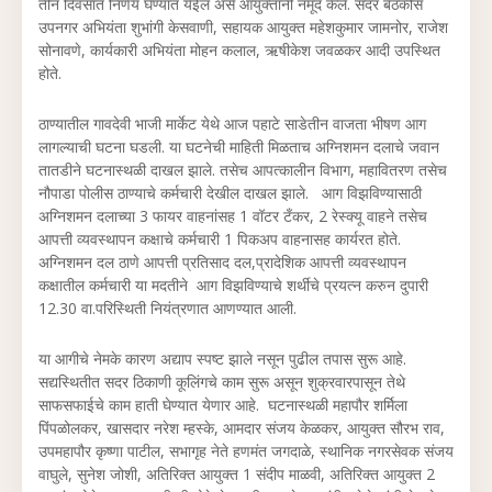
तीन दिवसात निर्णय घेण्यात येईल असे आयुक्तांनी नमूद केले. सदर बैठकीस
उपनगर अभ‍ियंता शुभांगी केसवाणी, सहायक आयुक्त महेशकुमार जामनोर, राजेश
सोनावणे, कार्यकारी अभियंता मोहन कलाल, ऋषीकेश जवळकर आदी उपस्थित
होते.
ठाण्यातील गावदेवी भाजी मार्केट येथे आज पहाटे साडेतीन वाजता भीषण आग
लागल्याची घटना घडली. या घटनेची माहिती मिळताच अग्निशमन दलाचे जवान
तातडीने घटनास्थळी दाखल झाले. तसेच आपत्कालीन विभाग, महावितरण तसेच
नौपाडा पोलीस ठाण्याचे कर्मचारी देखील दाखल झाले. आग विझविण्यासाठी
अग्निशमन दलाच्या 3 फायर वाहनांसह 1 वॉटर टँकर, 2 रेस्क्यू वाहने तसेच
आपत्ती व्यवस्थापन कक्षाचे कर्मचारी 1 पिकअप वाहनासह कार्यरत होते.
अग्निशमन दल ठाणे आपत्ती प्रतिसाद दल,प्रादेशिक आपत्ती व्यवस्थापन
कक्षातील कर्मचारी या मदतीने आग विझविण्याचे शर्थीचे प्रयत्न करुन दुपारी
12.30 वा.परिस्थिती नियंत्रणात आणण्यात आली.
या आगीचे नेमके कारण अद्याप स्पष्ट झाले नसून पुढील तपास सुरू आहे.
सद्यस्थ‍ितीत सदर ठिकाणी कूलिंगचे काम सुरू असून शुक्रवारपासून तेथे
साफसफाईचे काम हाती घेण्यात येणार आहे. घटनास्थळी महापौर शर्मिला
पिंपळोलकर, खासदार नरेश म्हस्के, आमदार संजय केळकर, आयुक्त सौरभ राव,
उपमहापौर कृष्णा पाटील, सभागृह नेते हणमंत जगदाळे, स्थानिक नगरसेवक संजय
वाघुले, सुनेश जोशी, अतिरिक्त आयुक्त 1 संदीप माळवी, अतिरिक्त आयुक्त 2