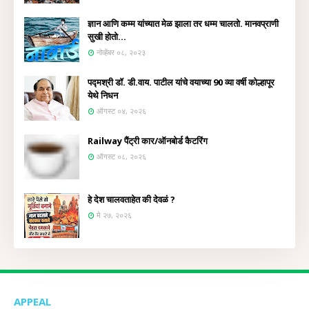
ज्ञान आणि कम्म यांच्यात मेळ झाला तर धम्म चालतो. मानवप्राणी
सुखी होतो...
नोव्हेंबर ०८, २०२३
पद्मश्री डॉ. डी.वाय. पाटील यांचे वयाच्या 90 व्या वर्षी कोल्हापूर
येथे निधन
ऑगस्ट ०४, २०२६
Railway पैंट्री कार/ऑनबोर्ड कैटरिंग
ऑगस्ट ०८, २०२६
हे देश चालवताहेत की देवळं ?
मे २७, २०२६
APPEAL