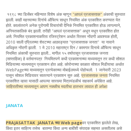
१९९८ च्या डिसेंबर महिन्यात विशेष अंक म्हणून
"आपलं प्रजासत्ताक"
अंकाची सुरुवात
झाली. काही महत्त्वाच्या दिनांचे औचित्य साधून नियमित अंक प्रकाशित करण्यात येत
होते. कालांतराने अनेक पुरोगामी विचारांची दैनिकं नियमित प्रकाशित होऊ लागल्याने,
अनियतकालिकं बंद झाली. तरीही "आपलं प्रजासत्ताक" अधून मधून प्रकाशित होत
असे. नियमित प्रकाशनाकरिता रजिस्ट्रेशन अर्थात रितसर नोंदणी आवश्यक होती,
2010 साली एप्रिलच्या शेवटच्या आठवड्यात "प्रजासत्ताक जनता" या नावाने
अधिकृत नोंदणी झाली. 1 मे 2010 महाराष्ट्र दिन / कामगार दिनाचे औचित्य साधून
नियमित अंकाची सुरुवात झाली... मागील १५ वर्षापासून प्रजासत्ताक जनत्ता
(साप्ताहिक) हे वर्तमानपत्र नियमितपणे कधी प्रकाशनाच्या माध्यमातून तर कधी सोशल
मिडियाच्या माध्यमातून प्रकाशन होत आहे. कोरोनाच्या काळात सोशल मिडीयाचा अर्थात
WebPageच्या माध्यमातून प्रत्येकाच्या मोबाईलमध्ये पोहोचलो. 1 जानेवारी 2023
पासून सोशल मिडियावर सातत्याने प्रकाशन सुरु आहे.
प्रजासत्ताक जनता
नियमित
प्रकाशित व्हावा यासाठी आपल्या सारख्या मित्रमंडळीचं सहकार्य अपेक्षित आहे.
जाहिरातीच्या माध्यमातून आपण नक्कीच मदतीचा हातभार लावाल ही अपेक्षा
JANATA
PRAJASATTAK JANATA च्या Web page
वर प्रकाशित झालेले लेख,
किंवा इतर साहित्य तसेच बातम्या किंवा अन्य बाबींशी संपादक सहमत असतीलच असे